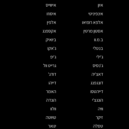
איון
אייווייס
אינפיניטי
איסוזו
אלפא רומיאו
אלפין
אסטון מרטין
אקספנג
ב.מ.וו
ביואיק
בנטלי
ג'אקו
ג'ילי
ג'יפ
ג'נסיס
גרייט וול
דאצ'יה
דודג'
דונגפנג
דייהו
דייהטסו
האמר
הונגצ'י
הונדה
וויה
וולוו
זיקר
טויוטה
טסלה
יגואר