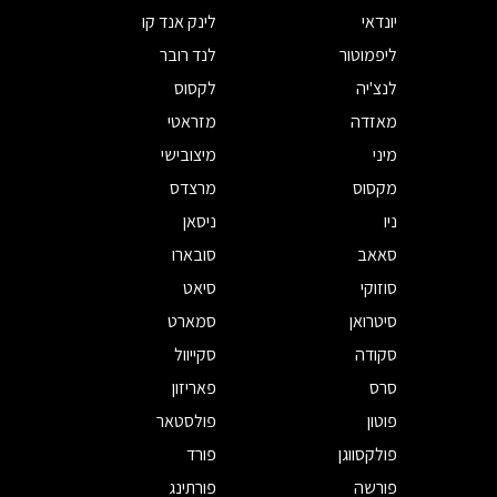
יונדאי
לינק אנד קו
ליפמוטור
לנד רובר
לנצ'יה
לקסוס
מאזדה
מזראטי
מיני
מיצובישי
מקסוס
מרצדס
ניו
ניסאן
סאאב
סובארו
סוזוקי
סיאט
סיטרואן
סמארט
סקודה
סקייוול
סרס
פאריזון
פוטון
פולסטאר
פולקסווגן
פורד
פורשה
פורתינג