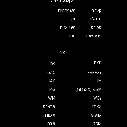
קטנות
משפחתיות
מנהלים
יוקרה
ספורט
מיניוואנים
פנאי שטח
מסחרי
יצרן
BYD
DS
GAC
EVEASY
JAC
IM
KGM (סאנגיונג)
MG
WM
WEY
אאודי
אבארט
אווטאר
אומודה
אופל
אורה