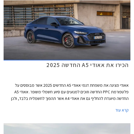
הכירו את אאודי A5 החדשה 2025
אאודי מציגה את משפחת דגמי אאודי A5 החדשים 2025 אשר מבוססים על
פלטפורמת PPC החדשה וזוכים למנועים עם סיוע חשמלי משופר. אאודי A5
החדשה מיועדת להחליף גם את אאודי A4 אשר תהפוך לחשמלית בלבד, ולכן
בניגוד לדור הקודם אשר שווק בתצורות קופה, קבריולט וספורטבק, הדור החדש
קרא עוד
ישווק לראשונה בתצורת אוונט (סטיישן) וסדאן שהינה למעשה דומה יותר לגרסת
הספורטבק הקודמת ומגיעה במרכב 5 דלתות שימושי. לא נופתע אם דגמי
הקופה והקבריולט יוצגו בהמשך בשם שונה בדומה למהלך שמרצדס ביצעה עם
מרצדס CLE.