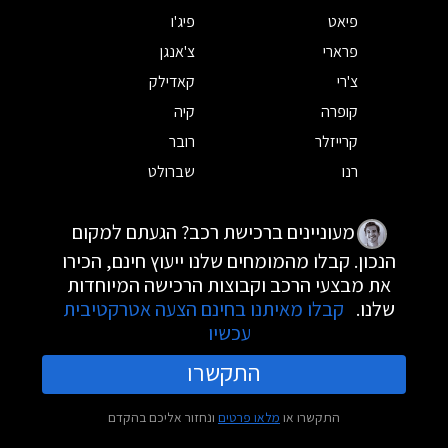
פיאט
פיג'ו
פרארי
צ'אנגן
צ'רי
קאדילק
קופרה
קיה
קרייזלר
רובר
רנו
שברולט
מעוניינים ברכישת רכב? הגעתם למקום
הנכון. קבלו מהמומחים שלנו ייעוץ חינם, הכירו
את מבצעי הרכב וקבוצות הרכישה המיוחדות
שלנו.
קבלו מאיתנו בחינם הצעה אטרקטיבית
עכשיו
התקשרו
התקשרו או
מלאו פרטים
ונחזור אליכם בהקדם