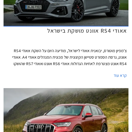
אאודי RS4 אוונט מושקת בישראל
צ'מפיון מוטורס, יבואנית אאודי לישראל, מודיעה היום על השקת אאודי RS4
אוונט, גרסת הספורט סטיישן הקיצונית של מכונית המנהלים אאודי A4. אאודי
RS4 אוונט מצטרפת לאחיות הגדולות אאודי RS6 אוונט ואאודי RS7 שהושקו
לאחרונה בישראל. הרוכשים המאושרים יאלצו להתאזר בסבלנות עד לקבלת
קרא עוד
המכונית החדשה משום שהדגם ישווק בישראל בהזמנה מיוחדת בלבד.