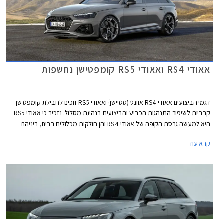
אאודי RS4 ואאודי RS5 קומפטישן נחשפות
דגמי הביצועים אאודי RS4 אוונט (סטיישן) ואאודי RS5 זוכים לחבילת קומפטישן
קרביות לשיפור התנהגות הכביש והביצועים בנהיגת מסלול. נזכיר כי אאודי RS5
היא למעשה גרסת הקופה של אאודי RS4 והן חולקות מכלולים רבים, ביניהם
יחידת ההנעה המורכבת ממנוע טווין טורבו בנזין V6 בנפח 2.9 ליטרים עם הספק
קרא עוד
מרבי של 450 כ"ס ומומנט מרבי של 61.2 קג"מ, תיבת 8 הילוכים אוטומטית,
ומערכת הנעה כפולה קוואטרו האגדית של אאודי. המהירות המרבית בדגמים
אלה מוגבלת ל- 290 קמ"ש. אאודי RS4 אוונט קומפטישן מאיצה מעמידה ל- 100
קמ"ש תוך 3.9 שניות, 0.2 שניות מהר יותר מהגרסה הסטנדרטית. אאודי RS5
קופה וספורטבק קומפטישן מאיצות מעמידה ל- 100 קמ"ש תוך 3.8 שניות, 0.1
שניות מהר יותר מהגרסה הסטנדרטית.