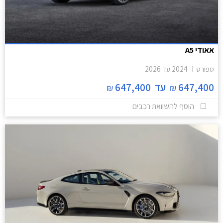
אאודי A5
ספורט
2024
עד
2026
647,400
עד
647,400
₪
₪
הוסף להשוואת רכבים