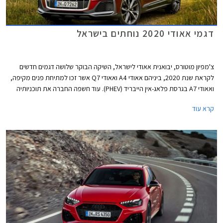
דגמי אאודי 2020 נוחתים בישראל
צ'מפיון מוטורס, יבואנית אאודי לישראל, השיקה הבוקר שלושה דגמים חדשים
לקראת שנת 2020, ביניהם אאודי A4 ואאודי Q7 אשר זכו למתיחת פנים מקיפה,
ואאודי A7 בגרסת פלאג-אין הייבריד (PHEV). עוד חשפה החברה את תוכניותיה
לייבא דגמים חדשים נוספים בשנה הקרובה, כולל כל דגמי הביצועים בסדרת RS.
קרא עוד