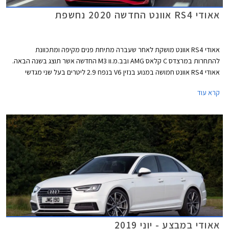
אאודי RS4 אוונט החדשה 2020 נחשפת
אאודי RS4 אוונט מושקת לאחר שעברה מתיחת פנים מקיפה ומתכוונת
להתחרות במרצדס C קלאס AMG ובב.מ.וו M3 החדשה אשר תוצג בשנה הבאה.
אאודי RS4 אוונט חמושה במנוע בנזין V6 בנפח 2.9 ליטרים בעל שני מגדשי
טורבו בהספק 450 כ"ס ומומנט של 60.0 קג"מ בטווח 1,900-5,000. המנוע
קרא עוד
משודך לתיבת 8 הילוכים אוטומטית פלנטרית ולהנעה כפולה קוואטרו עם חלוקת
מומנט ביחס 40:60 לטובת הסרן האחורי. תאוצה 0-100 קמ"ש אורכת 4.1
שניות, והמהירות המרבית מוגבלת ל- 250 קמ"ש או 280 קמ"ש עם חבילת
דינמיק המוסיפה גם דיפרנציאל ספורט אחורי. המנוע שוקל 182 ק"ג בלבד וכולל
בתוך חלל ה- V את צמד מגדשי הטורבו, המייצרים לחץ גדישה של 1.5 באר.
אאודי במבצע - יוני 2019