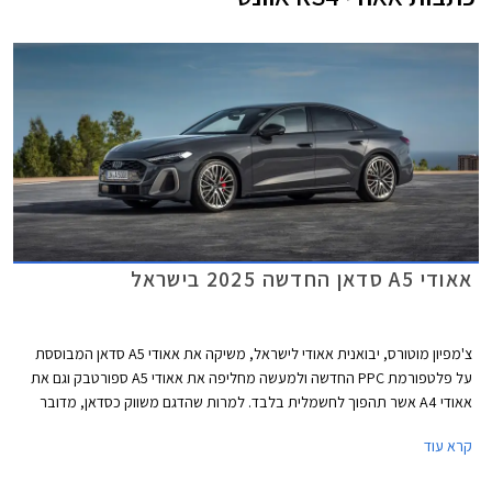
אאודי A5 סדאן החדשה 2025 בישראל
צ'מפיון מוטורס, יבואנית אאודי לישראל, משיקה את אאודי A5 סדאן המבוססת
על פלטפורמת PPC החדשה ולמעשה מחליפה את אאודי A5 ספורטבק וגם את
אאודי A4 אשר תהפוך לחשמלית בלבד. למרות שהדגם משווק כסדאן, מדובר
במרכב ליפטבק 5 דלתות בדומה לגרסת הספורטבק היוצאת. באירופה משווקת
קרא עוד
A5 גם בתצורת אוונט (סטיישן) שאינה מגיעה אלינו.