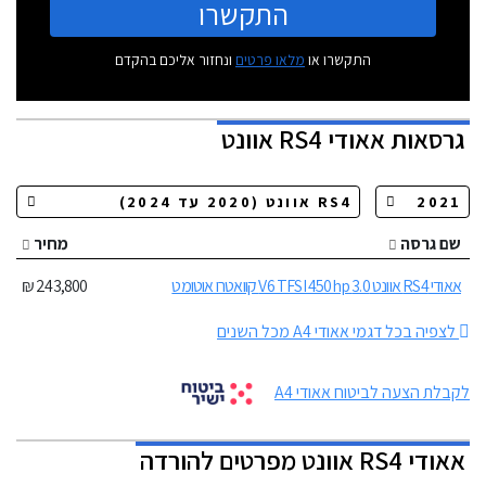
התקשרו
התקשרו או
מלאו פרטים
ונחזור אליכם בהקדם
גרסאות
אאודי RS4 אוונט
שם גרסה
מחיר
אאודי RS4 אוונט 3.0 V6 TFSI 450hp קוואטרו אוטומט
243,800 ₪
לצפיה בכל דגמי אאודי A4 מכל השנים
לקבלת הצעה לביטוח אאודי A4
אאודי RS4 אוונט מפרטים להורדה