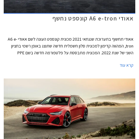
אאודי A6 e-tron קונספט נחשף
אאודי תחשוף בתערוכת שנגחאי 2021 מכונית קונספט העונה לשם אאודי A6 e-
tron, המהווה קדימון למכונית סלון חשמלית חדשה שתוצג באופן רשמי בחציון
השני של שנת 2022. המכונית מתבססת על פלטפורמה חדשה בשם PPE
(Premium Platform Electric) שתשמש בהמשך סדרה של מכונית כביש ורכבי
קרא עוד
פנאי שטח חשמליים. השימוש בשם הדגם A6 מסמן את מיקומו של הדגם החדש
במבחר הדגמים של היצרנית. מדובר במכונית סלון במידות מקבילות לאאודי A6,
שתתחרה בדגמים כגון טסלה מודל S, וברכבי סלון חשמליים נוספים שיגיעו לשוק
בשנים הקרובות.