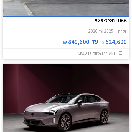
אאודי A6 e-tron
יוקרה
2025
עד
2026
524,600
עד
849,600
₪
₪
הוסף להשוואת רכבים