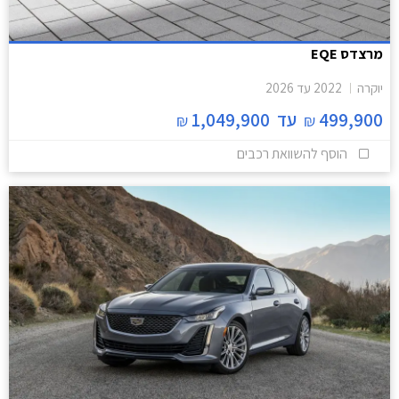
מרצדס EQE
יוקרה
2022
עד
2026
499,900
עד
1,049,900
₪
₪
הוסף להשוואת רכבים