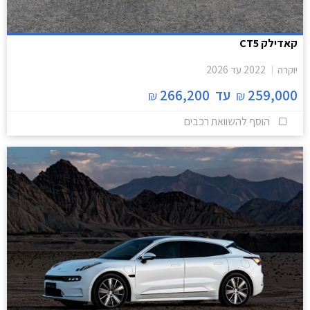
קאדילק CT5
יוקרה
2022
עד
2026
259,000
עד
266,200
₪
₪
הוסף להשוואת רכבים