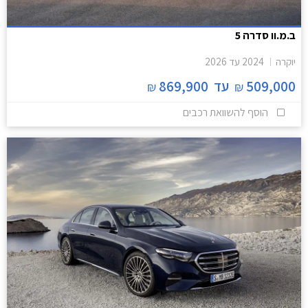
ב.מ.וו סדרה 5
יוקרה
2024
עד
2026
509,000
עד
869,900
₪
₪
הוסף להשוואת רכבים