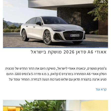
אאודי A6 סדאן 2026 מושקת בישראל
צ'מפיון מוטורס, יבואנית אאודי לישראל, משיקה היום את הדור החדש של מכונית
הסלון אאודי A6 המתחרה במרצדס E קלאס, ב.מ.וו סדרה 5 וג'נסיס G80. הדגם
מגיע ארצה בתצורת סדאן עם שלוש מערכות הנעה לבחירה. המחיר עומד על
החל מ- 467,000 ₪ לגרסת הכניסה ומאמיר לכדי 611,000 ₪ לגרסה הבכירה.
קרא עוד