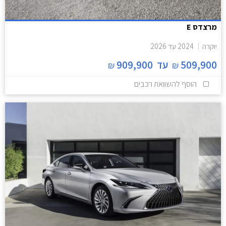
מרצדס E
יוקרה
2024
עד
2026
509,900
עד
909,900
₪
₪
הוסף להשוואת רכבים