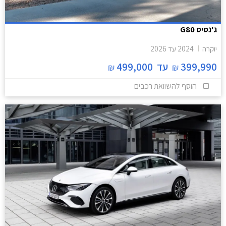
ג'נסיס G80
יוקרה
2024
עד
2026
399,990
עד
499,000
₪
₪
הוסף להשוואת רכבים