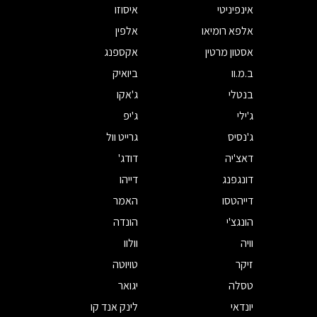
אינפיניטי
איסוזו
אלפא רומיאו
אלפין
אסטון מרטין
אקספנג
ב.מ.וו
ביואיק
בנטלי
ג'אקו
ג'ילי
ג'יפ
ג'נסיס
גרייט וול
דאצ'יה
דודג'
דונגפנג
דייהו
דייהטסו
האמר
הונגצ'י
הונדה
וויה
וולוו
זיקר
טויוטה
טסלה
יגואר
יונדאי
לינק אנד קו