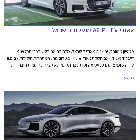
אאודי A6 PHEV מושקת בישראל
צ'מפיון מוטורס, יבואנית אאודי לישראל, מרחיבה את היצע רכבי הפלאג-אין
הייבריד (PHEV) עם השקת אאודי A6 TFSIe קוואטרו. המתחרות הישירות - ב.מ.וו
סדרה 5 ומרצדס E קלאס משווקות כבר תקופה לא קצרה בגרסאות היברידיות
נטענות אשר בזכות הטבת מס הוצעו ברמת אבזור גבוהה ובמחיר אטרקטיבי
קרא עוד
ביחס לגרסאות בנזין מקבילות.