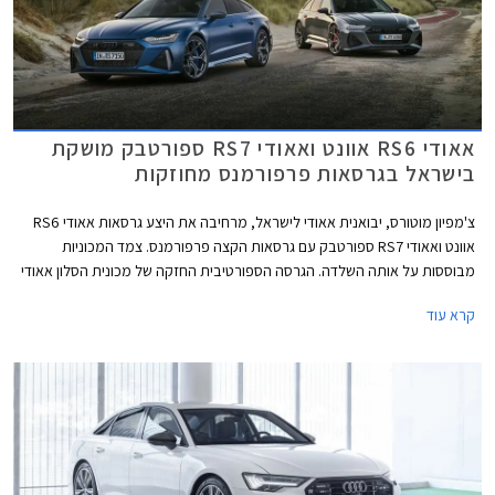
אאודי RS6 אוונט ואאודי RS7 ספורטבק מושקת
בישראל בגרסאות פרפורמנס מחוזקות
צ'מפיון מוטורס, יבואנית אאודי לישראל, מרחיבה את היצע גרסאות אאודי RS6
אוונט ואאודי RS7 ספורטבק עם גרסאות הקצה פרפורמנס. צמד המכוניות
מבוססות על אותה השלדה. הגרסה הספורטיבית החזקה של מכונית הסלון אאודי
A6, הלא היא אאודי RS6 מוצעת במרכב סטיישן בלבד אשר באאודי מכונה
קרא עוד
אוונט. אאודי A7 היא מכונית קופה 4 דלתות, מרכב אשר זוכה באאודי לשם
ספורטבק.