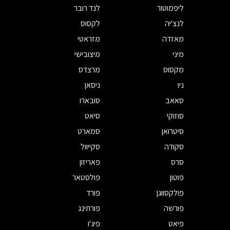
ליפמוטור
לנד רובר
לנצ'יה
לקסוס
מאזדה
מזראטי
מיני
מיצובישי
מקסוס
מרצדס
ניו
ניסאן
סאאב
סובארו
סוזוקי
סיאט
סיטרואן
סמארט
סקודה
סקייוול
סרס
פאריזון
פוטון
פולסטאר
פולקסווגן
פורד
פורשה
פורתינג
פיאט
פיג'ו