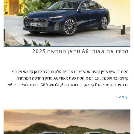
הכירו את אאודי A6 סדאן החדשה 2025
מסתבר שיש עדיין נהגים שמעדיפים מכונית סלון במרכב סדאן קלאסי על פני
קרוסאובר אופנתי, עבורם מושקת כעת אאודי A6 סדאן החדשה המתחרה
בדגמים כגון מרצדס E קלאס, ב.מ.וו סדרה 5, וג'נסיס G80. בניגוד לאאודי A6 e-
tron החשמלית אשר הוצגה ביולי 2024 ומבוססת על פלטפורמת PPE הייעודית
קרא עוד
לחשמליות, אאודי A6 מבוססת על פלטפורמת PPC המשמשת את רכבי
הפרימיום של קבוצת פולקסווגן ומותאמת למנועי בעירה פנימית כך שמדובר
ברכבים שונים לגמרי, למרות השם הדומה.