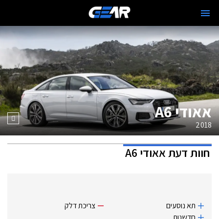
אאודי A6
2018
חוות דעת
אאודי A6
תא נוסעים
צריכת דלק
חדשנות