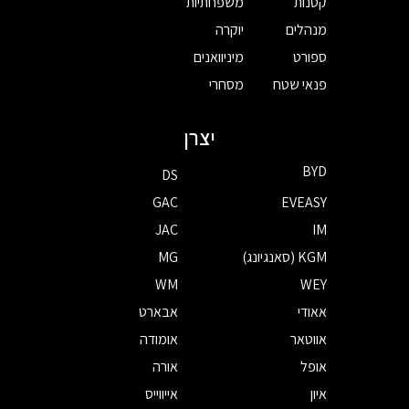
קטנות
משפחתיות
מנהלים
יוקרה
ספורט
מיניוואנים
פנאי שטח
מסחרי
יצרן
BYD
DS
GAC
EVEASY
JAC
IM
KGM (סאנגיונג)
MG
WM
WEY
אאודי
אבארט
אווטאר
אומודה
אופל
אורה
איון
אייווייס