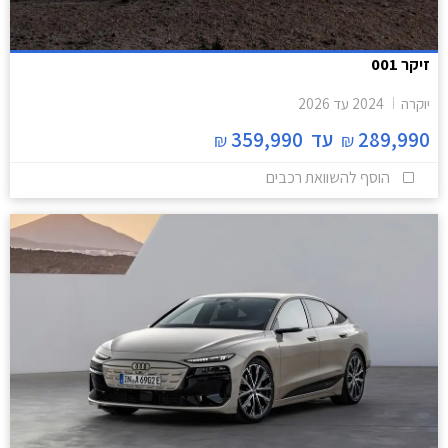
זיקר 001
יוקרה
2024
עד
2026
289,990
עד
359,990
₪
₪
הוסף להשוואת רכבים