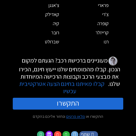
פרארי
צ'אנגן
צ'רי
קאדילק
קופרה
קיה
קרייזלר
רובר
רנו
שברולט
מעוניינים ברכישת רכב? הגעתם למקום
הנכון. קבלו מהמומחים שלנו ייעוץ חינם, הכירו
את מבצעי הרכב וקבוצות הרכישה המיוחדות
שלנו.
קבלו מאיתנו בחינם הצעה אטרקטיבית
עכשיו
התקשרו
התקשרו או
מלאו פרטים
ונחזור אליכם בהקדם
שתף