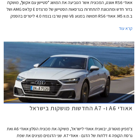
אאודי RS6 אוונט, המכונית אשר הטביעה את המושג "סטיישן עם אקשן", מושקת
בדור חדש ומתכוונת להתחרות בגרסאות הסטיישן של מרצדס E קלאס AMG ושל
ב.מ.וו M5. אאודי RS6 חמושה במנוע V8 טווין טורבו בנפח 4.0 ליטרים בהספק
600 כ"ס ומומנט של 81.5 קג"מ בטווח 2,500-4,500 סל"ד המשודך לתיבת 8
קרא עוד
הילוכים אוטומטית פלנטרית. הכוח עובר לארבעת הגלגלים דרך מערכת הנעה
כפולה מסוג קוואטרו המחלקת את המומנט ביחס של 40:60 לטובת הסרן
האחורי או בהתאם לתנאי הדרך על מנת להשיג אחיזה מרבית.
אאודי A6 ו- A7 החדשות מושקות בישראל
צ'מפיון מוטורס, יבואנית אאודי לישראל, משיקה את מכונית הסלון אאודי A6 ואת
גרסת הקופה 4 דלתות של הדגם - אאודי A7. שני הדגמים מציגים את שפת