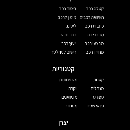
קטלוג רכב
ביטוח רכב
השוואת רכבים
מימון לרכב
כתבות רכב
ליסינג
מבחני רכב
רכב חדש
מבצעי רכב
ייעוץ רכב
מחירון רכב
רישום לניוזלטר
קטגוריות
קטנות
משפחתיות
מנהלים
יוקרה
ספורט
מיניוואנים
פנאי שטח
מסחרי
יצרן