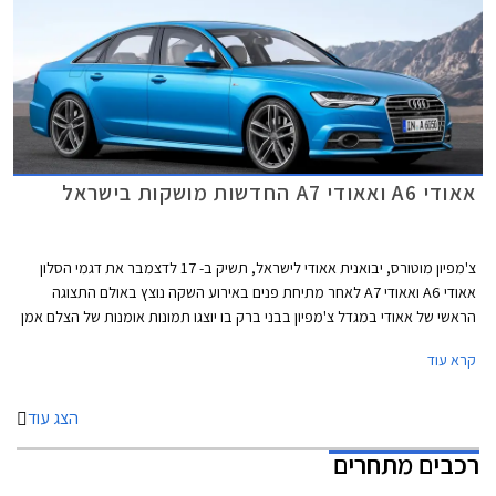
אאודי A6 ואאודי A7 החדשות מושקות בישראל
צ'מפיון מוטורס, יבואנית אאודי לישראל, תשיק ב- 17 לדצמבר את דגמי הסלון
אאודי A6 ואאודי A7 לאחר מתיחת פנים באירוע השקה נוצץ באולם התצוגה
הראשי של אאודי במגדל צ'מפיון בבני ברק בו יוצגו תמונות אומנות של הצלם אמן
זיו קורן למשך חודש ימים במהלך חודש ינואר. תערוכת הצילומים Audi Moments
קרא עוד
תתמקד בערכיו של המותג הגרמני בכל הנוגע לייצור הרכבים במפעלי החברה
באינגלושטט ונרקסהולם דרך תהליך העיצוב ומכוניות העבר של המותג. כמו כן,
יוצגו צילומים ממרוץ לה מאן האחרון שהתקיים בצרפת.
הצג עוד
רכבים מתחרים