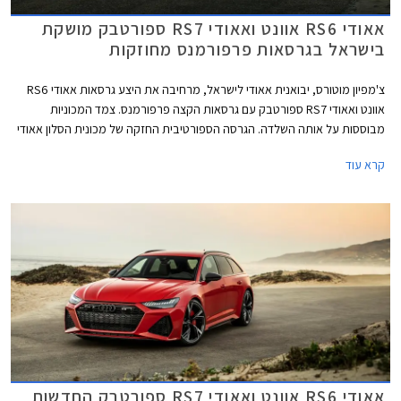
אאודי RS6 אוונט ואאודי RS7 ספורטבק מושקת
בישראל בגרסאות פרפורמנס מחוזקות
צ'מפיון מוטורס, יבואנית אאודי לישראל, מרחיבה את היצע גרסאות אאודי RS6
אוונט ואאודי RS7 ספורטבק עם גרסאות הקצה פרפורמנס. צמד המכוניות
מבוססות על אותה השלדה. הגרסה הספורטיבית החזקה של מכונית הסלון אאודי
A6, הלא היא אאודי RS6 מוצעת במרכב סטיישן בלבד אשר באאודי מכונה
קרא עוד
אוונט. אאודי A7 היא מכונית קופה 4 דלתות, מרכב אשר זוכה באאודי לשם
ספורטבק.
אאודי RS6 אוונט ואאודי RS7 ספורטבק החדשות