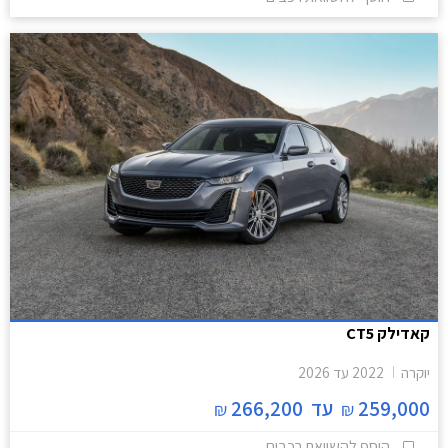
קאדילק CT5
יוקרה
2022
עד
2026
259,000
עד
266,200
₪
₪
הוסף להשוואת רכבים