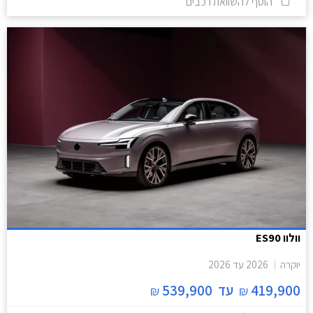
הוסף להשוואת רכבים
וולוו ES90
יוקרה
2026
עד
2026
419,900
עד
539,900
₪
₪