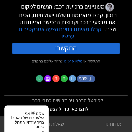
מעוניינים ברכישת רכב? הגעתם למקום
הנכון. קבלו מהמומחים שלנו ייעוץ חינם, הכירו
את מבצעי הרכב וקבוצות הרכישה המיוחדות
שלנו.
קבלו מאיתנו בחינם הצעה אטרקטיבית
עכשיו
התקשרו
התקשרו או
מלאו פרטים
ונחזור אליכם בהקדם
שתף
לפורטל הרכב גיר דרושים כתבי רכב -
לחצו כאן כדי להצטרף
שלום 👋 אני
הצ'אטבוט של האתר!
צריך עזרה? התחל
אודותינו
שאלות נפוצות
שיחה.