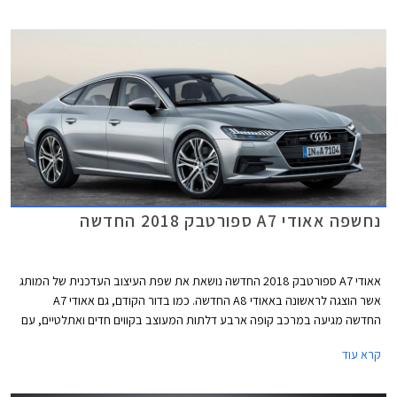
נמתח הרחק לפנים ומרמז על יכולתו לאכלס מנוע 6 צילינדרים טורי ארוך. החלק
האחורי מציג קווים חלקים ונטולי קימורים, עם גג הגולש בהמשכיות אל מכסה תא
המטען.
נחשפה אאודי A7 ספורטבק 2018 החדשה
אאודי A7 ספורטבק 2018 החדשה נושאת את שפת העיצוב העדכנית של המותג
אשר הוצגה לראשונה באאודי A8 החדשה. כמו בדור הקודם, גם אאודי A7
החדשה מגיעה במרכב קופה ארבע דלתות המעוצב בקווים חדים ואתלטיים, עם
משטחים גדולים ומכסה מנוע הנמתח הרחק לפנים. הגריל הקדמי החדש רחב
קרא עוד
ונמוך יותר מקודמו. גופי התאורה צרים וזמינים בשלוש גרסאות, הבכירה ביותר
כוללת פנסי LED מטריקס משולבי תאורת לייזר. מהצד ניתן להבחין בחישוקי 21