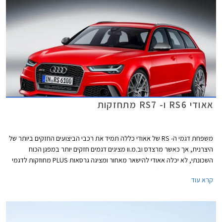
אינץ' (בגרסה הבכירה) וקשתות גלגלים בולטות להענקת מראה שרירי המשלב
אלמנטים עיצוביים מאאודי קוואטרו המיתולוגית.
אאודי RS6 ו- RS7 מתחזקות
משפחת דגמי ה- RS של אאודי כללה תמיד את רכבי הביצועים החזקים ביותר של
היצרנית, אך כאשר מרצדס וב.מ.וו מציגים דגמים חזקים יותר במפגן הכוח
השכונתי, לא יכלה אאודי להישאר מאחור ומציגה גרסאות PLUS מחוזקות לדגמי
ה- RS6 אוונט (סטיישן) ו- RS7 ספורטבק.
קרא עוד