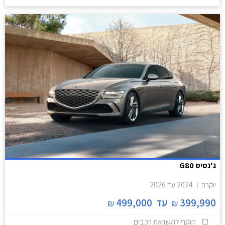
ג'נסיס G80
יוקרה
2024
עד
2026
399,990
עד
499,000
₪
₪
הוסף להשוואת רכבים