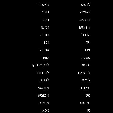
ג'נסיס
גרייט וול
דאצ'יה
דודג'
דונגפנג
דייהו
דייהטסו
האמר
הונגצ'י
הונדה
וויה
וולוו
זיקר
טויוטה
טסלה
יגואר
יונדאי
לינק אנד קו
ליפמוטור
לנד רובר
לנצ'יה
לקסוס
מאזדה
מזראטי
מיני
מיצובישי
מקסוס
מרצדס
ניו
ניסאן