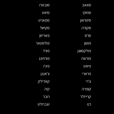
סאאב
סובארו
סוזוקי
סיאט
סיטרואן
סמארט
סקודה
סקייוול
סרס
פאריזון
פוטון
פולסטאר
פולקסווגן
פורד
פורשה
פורתינג
פיאט
פיג'ו
פרארי
צ'אנגן
צ'רי
קאדילק
קופרה
קיה
קרייזלר
רובר
רנו
שברולט