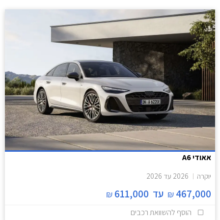
אאודי A6
יוקרה
2026
עד
2026
467,000
עד
611,000
₪
₪
הוסף להשוואת רכבים