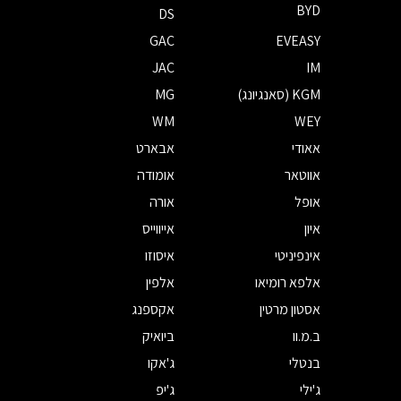
BYD
DS
GAC
EVEASY
JAC
IM
KGM (סאנגיונג)
MG
WM
WEY
אאודי
אבארט
אווטאר
אומודה
אופל
אורה
איון
אייווייס
אינפיניטי
איסוזו
אלפא רומיאו
אלפין
אסטון מרטין
אקספנג
ב.מ.וו
ביואיק
בנטלי
ג'אקו
ג'ילי
ג'יפ