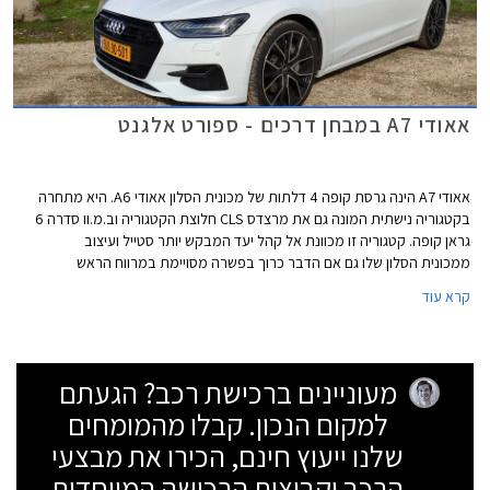
אאודי A7 במבחן דרכים - ספורט אלגנט
אאודי A7 הינה גרסת קופה 4 דלתות של מכונית הסלון אאודי A6. היא מתחרה
בקטגוריה נישתית המונה גם את מרצדס CLS חלוצת הקטגוריה וב.מ.וו סדרה 6
גראן קופה. קטגוריה זו מכוונת אל קהל יעד המבקש יותר סטייל ועיצוב
ממכונית הסלון שלו גם אם הדבר כרוך בפשרה מסויימת במרווח הראש
במושב האחורי ביחס לתצורת סדאן קלאסית.
קרא עוד
מעוניינים ברכישת רכב? הגעתם
למקום הנכון. קבלו מהמומחים
שלנו ייעוץ חינם, הכירו את מבצעי
הרכב וקבוצות הרכישה המיוחדות