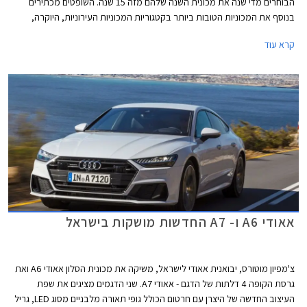
הבוחרים מדי שנה את מכונית השנה שלהם מזה 15 שנה. השופטים מכתירים
בנוסף את המכוניות הטובות ביותר בקטגוריות המכוניות העירוניות, היוקרה,
הביצועים, והמכוניות הירוקות. כמו כן מוכרז הרכב שזוכה בתואר עיצוב השנה.
קרא עוד
הרכבים הזוכים מוכרזים בתערוכת ניו יורק המתקיימת בימים אלה.
אאודי A6 ו- A7 החדשות מושקות בישראל
צ'מפיון מוטורס, יבואנית אאודי לישראל, משיקה את מכונית הסלון אאודי A6 ואת
גרסת הקופה 4 דלתות של הדגם - אאודי A7. שני הדגמים מציגים את שפת
העיצוב החדשה של היצרן עם חרטום הכולל גופי תאורה מלבניים מסוג LED, גריל