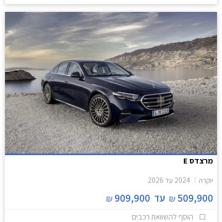
מרצדס E
יוקרה
2024
עד
2026
509,900
עד
909,900
₪
₪
הוסף להשוואת רכבים