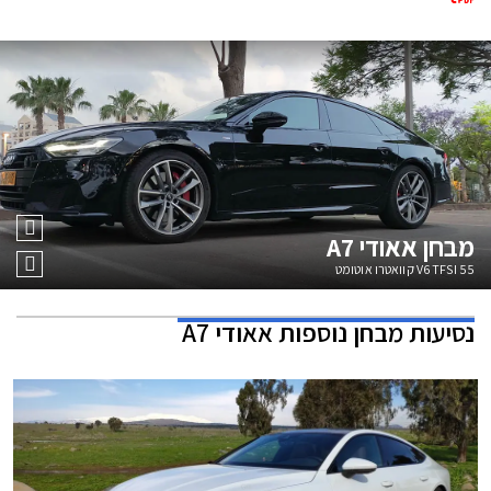
מבחן
אאודי A7
55 V6 TFSI קוואטרו אוטומט
נסיעות מבחן נוספות
אאודי A7