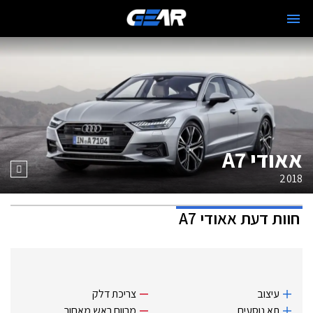
אאודי A7
2018
חוות דעת
אאודי A7
עיצוב
צריכת דלק
תא נוסעים
מרווח ראש מאחור