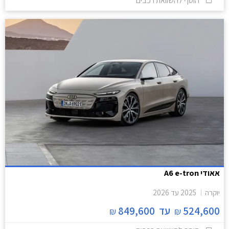
הוסף להשוואת רכבים
אאודי A6 e-tron
יוקרה
2025
עד
2026
524,600
עד
849,600
₪
₪