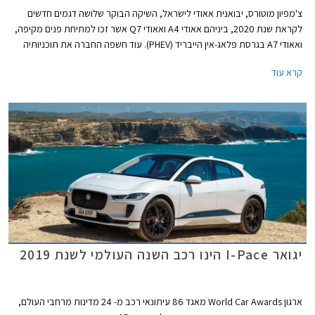
צ'מפיון מוטורס, יבואנית אאודי לישראל, השיקה הבוקר שלושה דגמים חדשים
לקראת שנת 2020, ביניהם אאודי A4 ואאודי Q7 אשר זכו למתיחת פנים מקיפה,
ואאודי A7 בגרסת פלאג-אין הייבריד (PHEV). עוד חשפה החברה את תוכניותיה
לייבא דגמים חדשים נוספים בשנה הקרובה, כולל כל דגמי הביצועים בסדרת RS.
קרא עוד
יגואר I-Pace הינו רכב השנה העולמי לשנת 2019
ארגון World Car Awards מאגד 86 עיתונאי רכב מ- 24 מדינות מרחבי העולם,