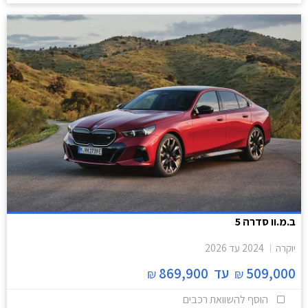
ב.מ.וו סדרה 5
יוקרה
2024
עד
2026
509,000
עד
869,900
₪
₪
הוסף להשוואת רכבים