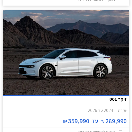
זיקר 001
יוקרה
2024
עד
2026
289,990
עד
359,990
₪
₪