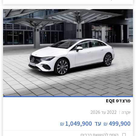
מרצדס EQE
יוקרה
2022
עד
2026
499,900
עד
1,049,900
₪
₪
הוסף להשוואת רכבים