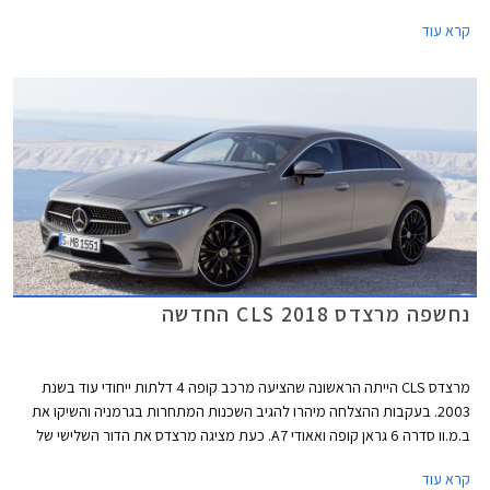
משושה בעיצוב אגרסיבי, ופגוש קדמי הכולל שני פסי אורך מודגשים.
קרא עוד
נחשפה מרצדס CLS 2018 החדשה
מרצדס CLS הייתה הראשונה שהציעה מרכב קופה 4 דלתות ייחודי עוד בשנת
2003. בעקבות ההצלחה מיהרו להגיב השכנות המתחרות בגרמניה והשיקו את
ב.מ.וו סדרה 6 גראן קופה ואאודי A7. כעת מציגה מרצדס את הדור השלישי של
CLS עם עיצוב בוגר וספורטיבי יותר. חרטום הרכב כולל יחידות תאורה מחודדות,
קרא עוד
פגוש אגרסיבי, וגריל גדול שבמרכזו מנצנץ סמל גדול של המותג. מכסה המנוע