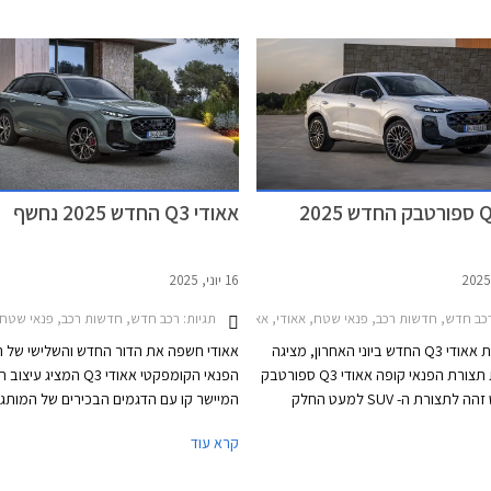
אאודי Q3 ספורטבק החדש 2025
אאודי Q3 החדש 2025 נחשף
16 יוני, 2025
ב חדש, חדשות רכב, פנאי שטח, אאודי, אאודי Q3 ספורטבק 2020-2025, אאודי Q3 2025-2026אאודי Q3 ספורטבק 2025-2026
תגיות:
רכב חדש, חדשות רכב, פנאי שטח, אאודי, אאודי Q3 2019-2025, אאודי 025-2026
אחרי חשיפת אאודי Q3 החדש ביוני האחרון, מציגה
אאודי חשפה את הדור החדש והשלישי של ר
החברה את תצורת הפנאי קופה אאודי Q3 ספורטבק
הפנאי הקומפקטי אאודי Q3 המציג עי
אשר כמעט זהה לתצורת ה- SUV למעט החלק
המיישר קו עם הדגמים הבכירים של המותג, 
ולל גג המשתפל לאחור לטובת מראה
יחידות הנעה כולל אפשרות למערכת פלאג-
קרא עוד
דינמי יותר. הדגם מתחרה בעיקר בב.מ.וו X2 וישווק
הייבריד, ממשק תפעול חדש מאחורי גלגל 
חידות הנעה כולל מערכת פלאג-אין
טכנולוגיות חדשות ומרווח פנימי משופר. כל 