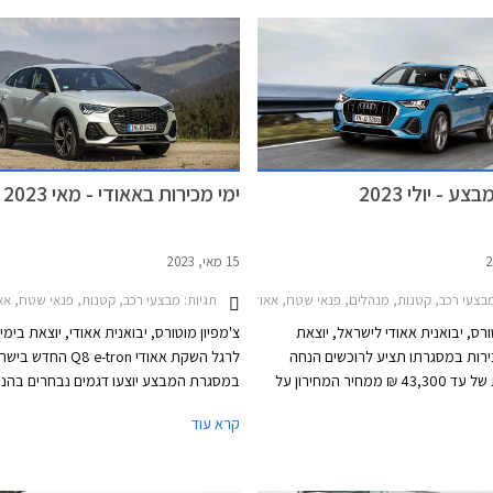
וח נסיעה חשמלי של עד 118 ק"מ.
מנת להתחרות במרצדס GLA ובב.מ.וו X1.
ע - יולי 2023
ימי מכירות באאודי - מאי 2023
15 מאי, 2023
צעי רכב, קטנות, מנהלים, פנאי שטח, אאודי, אאודי Q3 2019-2025, אאודי Q3 ספורטבק 2020-2025, אאודי A1 ספורטבק 2019-2026, אאודי A4 2019-2024, אאודי Q5 2020-2024אאודי Q5 ספורטבק 2021-2024
תגיות:
מבצעי רכב, קטנות, פנאי שטח, אאודי, אאודי Q3 ספורטבק 2020-2025, אאודי A1 ספורטבק 2019-2026, אאודי -2026
ורס, יבואנית אאודי לישראל, יוצאת
צ'מפיון מוטורס, יבואנית אאודי, יוצאת בימי
רות במסגרתו תציע לרוכשים הנחה
לרגל השקת אאודי Q8 e-tron החדש
משמעותית של עד 43,300 ₪ ממחיר המחירון על
במסגרת המבצע יוצעו דגמים נבחרים בהנח
מגוון דגמים. המבצע יערך בין התאריכים 16-21 ביולי
ממחיר המחירון שיגיעו עד עשרות אלפי שקל
קרא עוד
 התצוגה של אאודי ברחבי הארץ.
המבצע יתקיים בכל אולמות התצוגה של אאו
התאריכים 14-19 במאי.