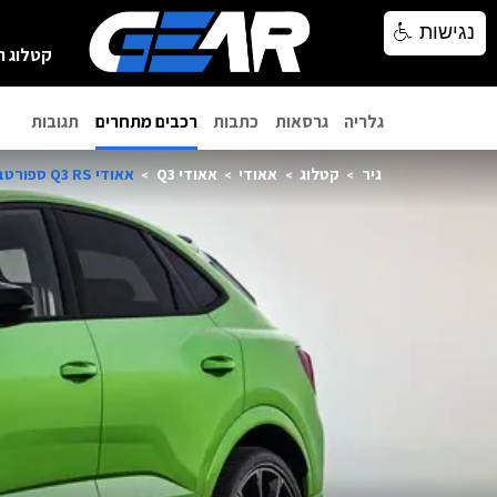
נגישות
נגישות
קטלוג ר
גלריה
גרסאות
כתבות
רכבים מתחרים
תגובות
גיר
קטלוג
אאודי
אאודי Q3
אאודי Q3 RS ספורטבק 2025