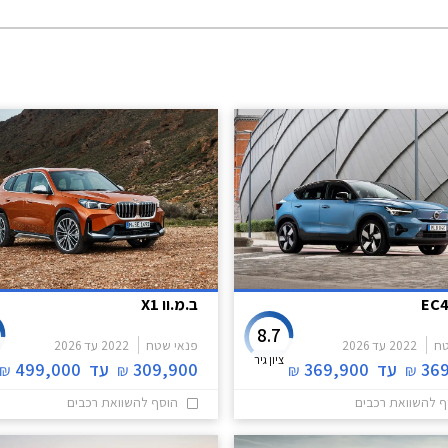
ב.מ.וו X1
8.7
טח
2022
עד
2026
פנאי שטח
2022
עד
2026
ציון גיר
36
עד
369,900
309,900
עד
499,000
₪
₪
₪
₪
ף להשוואת רכבים
הוסף להשוואת רכבים