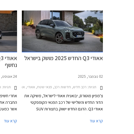
אאודי Q3 החדש 2025 מושק בישראל
נחשף
02 נובמבר, 2025
24 אוגוסט, 2025
תגיות:
רכב חדש, חדשות רכב, פנאי שטח, אאודי, אאודי Q3 2019-2025, אאודי Q3 2025-2026, אאודי Q3 ספורטבק 2025-2026מחירון רכב
תגיות:
רכ
צ'מפיון מוטורס, יבואנית אאודי לישראל, משיקה את
הדור החדש והשלישי של רכב הפנאי הקומפקטי
אאודי Q3. הדגם החדש ישווק בתצורות SUV
וספורטבק (פנאי קופה) עם 3 יחידות הנעה לבחירה
האחורי הכ
קרא עוד
קרא עוד
על מנת להתחרות בדגמים כגון ב.מ.וו X1, ב.מ.וו X2
ומרצדס GLA. בהמשך יצטרפו להיצע גם גרסאות
עם מגוון י