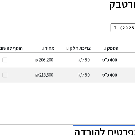
הספק
צריכת דלק
מחיר
הוסף להשוו
400
כ״ס
8.9
ל/ק
206,200 ₪
400
כ״ס
8.9
ל/ק
218,500 ₪