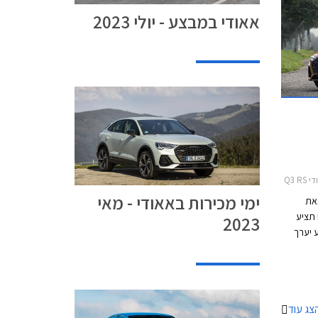
אאודי במבצע - יולי 2023
e-tron 2
ימי מכירות באאודי - מאי
צאת
במסגרתו תציע
2023
 יערך
צג עוד