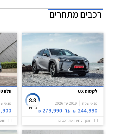
רכבים מתחרים
לקסוס UX
וולוו EC40
8.8
פנאי שטח
2019
עד
2026
פנאי ש
ציון גיר
244,990
עד
279,990
9,900
₪
₪
הוסף להשוואת רכבים
הוס