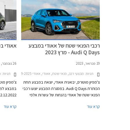
רכבי הפנאי שטח של אאודי במבצע
אאודי במב
Audi Q Days - מרץ 2023
19 פברואר, 2023
26 נובמבר, 2022
תגיות:
מבצעי רכב, פנאי שטח, אאודי, אאודי Q3 2019-2025, אאודי Q3 ספורטבק 2020-2025, אאודי Q5 2020-2024, אאודי Q5 ספורטבק 2021-2024אאודי Q2 2021-2026
תגיות:
מב
צ'מפיון מוטורס, יבואנית אאודי, יוצאת במבצע תחת
צ'מפיון מוט
הכותרת Audi Q Days. במסגרת המבצע יוצעו רכבי
הפנאי שטח של אאודי בהנחות של עשרות אלפי
שקלים ממחיר המחירון ובאספקה מהירה. בנוסף
קרא עוד
קרא עוד
יוכלו הרוכשים לבחור בין מספר מסלולי ליסינג פרטי.
של אאודי ב
המבצע יתקיים בכל אולמות התצוגה של אאודי בין
התאריכים 01.03.2023 ועד 03.03.2023.