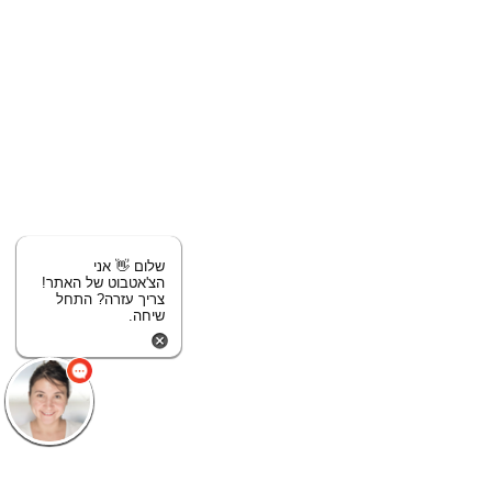
שלום 👋 אני
הצ'אטבוט של האתר!
צריך עזרה? התחל
שיחה.