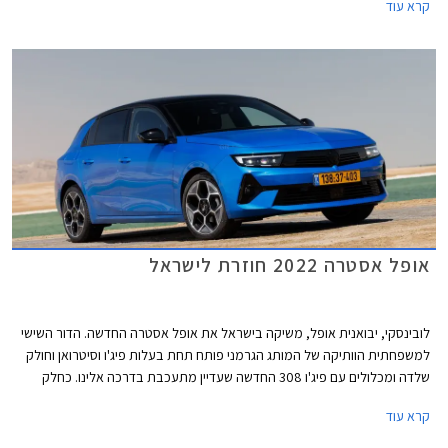
קרא עוד
למרבית הדגמים, האחות פיג'ו 308 כבר הוצגה בגרסה חשמלית מוקדם יותר
השנה.
אופל אסטרה 2022 חוזרת לישראל
לובינסקי, יבואנית אופל, משיקה בישראל את אופל אסטרה החדשה. הדור השישי
למשפחתית הוותיקה של המותג הגרמני פותח תחת בעלות פיג'ו וסיטרואן וחולק
שלדה ומכלולים עם פיג'ו 308 החדשה שעדיין מתעכבת בדרכה אלינו. כחלק
מהמיתוג החדש שעוברת אופל בישראל, תוצע אופל אסטרה ברמת אבזור אחת
קרא עוד
עשירה ביחס למקובל, אולם בשל כך הוצמד לה תג מחיר גבוה העומד על
158,990 ₪.