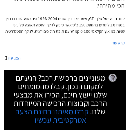
הכי מהירה?
לדור רביעי של גולף GTI, אשר יוצר בין השנים 1998-2004 היה מנוע טורבו בנזין
בנפח 1.8 ליטרים בהספק 150 כ"ס אשר סיפק לגולף החמה תאוצה של 8.5
שניות במיאוץ הקלאסי 0-100 קמ"ש עם תיבת הילוכים ידנית. לגולף הסטנדרטית
באותם שנים היו רק 100 כ"ס שסיפקו נתון תאוצה 0-100 קמ"ש תוך 12.9 שניות
קרא עוד
ארוכות. בזמנים ההם נחשבה הגולף GTI לבעלת נתונים מרשימים, אשר הקנו לה
מקום מכובד בצמרת מכוניות ההוט האצ'. נזכיר כי לגולף GTI המודרנית מנוע
בהספק 230 כ"ס ונתון תאוצה 0-100 תוך 6.5 שניות.
הצג עוד
מעוניינים ברכישת רכב? הגעתם
למקום הנכון. קבלו מהמומחים
שלנו ייעוץ חינם, הכירו את מבצעי
הרכב וקבוצות הרכישה המיוחדות
שלנו.
קבלו מאיתנו בחינם הצעה
אטרקטיבית עכשיו