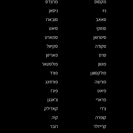
מקסוס
מרצדס
ניו
ניסאן
סאאב
סובארו
סוזוקי
סיאט
סיטרואן
סמארט
סקודה
סקייוול
סרס
פאריזון
פוטון
פולסטאר
פולקסווגן
פורד
פורשה
פורתינג
פיאט
פיג'ו
פרארי
צ'אנגן
צ'רי
קאדילק
קופרה
קיה
קרייזלר
רובר