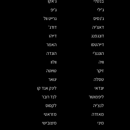
בנטלי
ג'אקו
ג'ילי
ג'יפ
ג'נסיס
גרייט וול
דאצ'יה
דודג'
דונגפנג
דייהו
דייהטסו
האמר
הונגצ'י
הונדה
וויה
וולוו
זיקר
טויוטה
טסלה
יגואר
יונדאי
לינק אנד קו
ליפמוטור
לנד רובר
לנצ'יה
לקסוס
מאזדה
מזראטי
מיני
מיצובישי