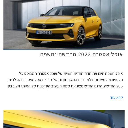
אופל אסטרה 2022 החדשה נחשפה
אופל חשפה היום את הדור החדש והשישי של אופל אסטרה המבוסס על
פלטפורמה משותפת למכוניות המשפחתיות של קבוצת סטלנטיס בדומה לפיג'ו
308 החדשה. הדגם החדש מציג את שפת העיצוב העדכנית של המותג ויוצע בין
היתר עם שתי יחידות הנעה מסוג פלאג-אין הייבריד (PHEV).
קרא עוד