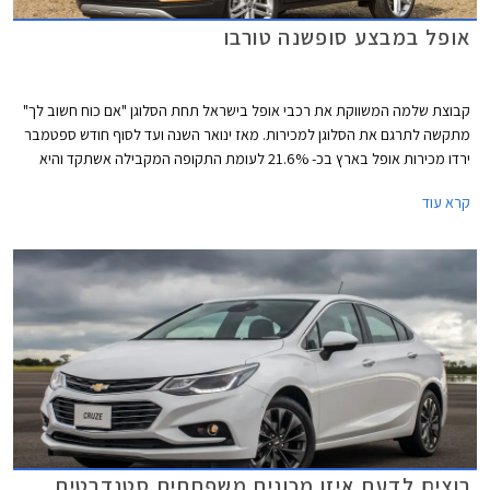
אופל במבצע סופשנה טורבו
קבוצת שלמה המשווקת את רכבי אופל בישראל תחת הסלוגן "אם כוח חשוב לך"
מתקשה לתרגם את הסלוגן למכירות. מאז ינואר השנה ועד לסוף חודש ספטמבר
ירדו מכירות אופל בארץ בכ- 21.6% לעומת התקופה המקבילה אשתקד והיא
ממוקמת במקום ה- 21 בטבלת המכירות של יצרניות הרכב בארץ, עם 3,364
קרא עוד
מסירות רכבים בלבד מתחילת השנה.
רוצים לדעת איזו מכונית משפחתית סטנדרטית