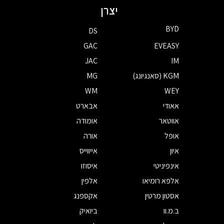
יצרן
BYD
DS
GAC
EVEASY
JAC
IM
KGM (סאנגיונג)
MG
WM
WEY
אאודי
אבארט
אווטאר
אומודה
אופל
אורה
איון
אייווייס
אינפיניטי
איסוזו
אלפא רומיאו
אלפין
אסטון מרטין
אקספנג
ב.מ.וו
ביואיק