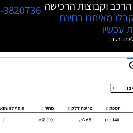
הרכב וקבוצות הרכישה
3-3820736
בלו מאיתנו בחינם
 עכשיו
ליכם בהקדם
הספק
צריכת דלק
מחיר
הוסף להשווא
140
כ״ס
6.8
ל/ק
18,300 ₪