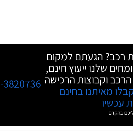
שת רכב? הגעתם למקום
מחים שלנו ייעוץ חינם,
הרכב וקבוצות הרכישה
3-3820736
בלו מאיתנו בחינם
 עכשיו
ליכם בהקדם