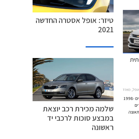
טיזר: אופל אסטרה החדשה
2021
תית
, פולקסווגן גולף 5 דלתות 2017-2021, מאזדה 3 2017-2019, שברולט קרוז סדאן 2016-2019, סקודה אוקטביה 2017-2020, סיאט לאון 2017-2020המשפחתית בעלת התאוצה הטובה ביותר
לדור רביעי של גולף GTI, אשר יוצר בין השנים 1998-
נפח 1.8 ליטרים
שלמה מכירת רכב יוצאת
ה תאוצה
במבצע סוכות לרכבי יד
הקלאסי 0-100 קמ"ש עם
ראשונה
ותם שנים
היו רק 100 כ"ס שסיפקו נתון תאוצה 0-100 קמ"ש