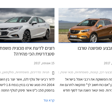
בצע סופשנה טורבו
רוצים לדעת איזו מכונית משפח
סטנדרטית הכי מהירה?
15 אוגוסט, 2017
תגיות:
צעי רכב, קטנות, משפחתיות, פנאי שטח, אופל, אופל אסטרה האצ'בק 2016-2019, אופל אדם 2014-2019, אופל מוקה X 2017-2019מבצע אופל אוקטובר 2017
מדריכים, משפחתיות, פולקסווגן, אופל, מאזדה, שברולט, סקודה, סיאט, אופל אסטרה האצ'בק 2016-2019
ה המשווקת את רכבי אופל בישראל
ן "אם כוח חשוב לך" מתקשה לתרגם את
2004 היה מנוע טורבו בנזין ב
ירות. מאז ינואר השנה ועד לסוף חודש
בהספק 150 כ"ס אשר סיפק לגולף החמ
ספטמבר ירדו מכירות אופל בארץ בכ- 21.6%
של 8.5 שניות במיאוץ 
קרא עוד
ופה המקבילה אשתקד והיא ממוקמת
תיבת הילוכים ידנית. לגולף הסטנדרטית בא
במקום ה- 21 בטבלת המכירות של יצרניות הרכב