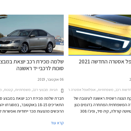
פל בישראל, תוצע אופל אסטרה ברמת
האירופאי - המגרש הביתי של אופל אסטרה,
עשירה ביחס למקובל, אולם בשל כך
גרסאות הסטיישן נהנות שם מקהל רוכשים 
חיר גבוה העומד על 158,990 ₪.
פל אסטרה החדשה 2021
שלמה מכירת רכב יוצאת במבצ
סוכות לרכבי יד ראשונה
06 אוקטובר, 2019
דשות רכב, משפחתיות, אופלאופל אסטרה האצ'בק 2022-2026
תגיות:
מבצעי רכב, משפחתיות, קטנות, מאזדה, יונדאי, אופל, סקודה, אופל אסט
ת הצצה רשמית ראשונה לעיצובה של
חברת שלמה מכירת רכב יוצאת במבצע סוכ
ה המשפחתית המתחרה בדגמים כגון
התאריכים 18-15 באוקטובר, במסגרתו יהנ
מאזדה 3, טויוטה קורולה, קיה סיד, ופיג'ו 308
הרוכשים מהצעות מכר ייחודיות ואפשרות לט
לקת עמה פלטפורמה. בשלב זה
לרכבי יד ראשונה
קרא עוד
רנית בפרטים אך מדווחת כי לראשונה
המכירה של קבוצת שלמה.
ם עם יחידות הנעה היברידיות.