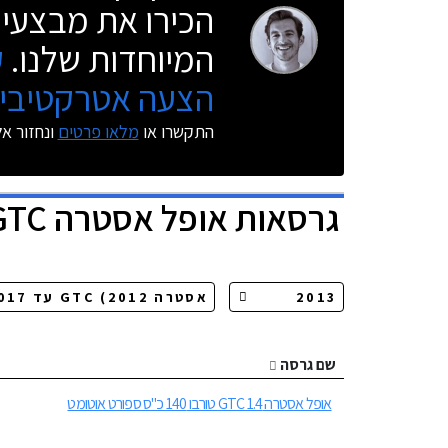
הכירו את מבצעי 
המיוחדות שלנו.
ק
הצעה אטרקטיבית
התקשרו או
מלאו פרטים
ונחזור א
גרסאות
אופל אסטרה GTC
שם גרסה
אופל אסטרה GTC 1.4 טורבו 140 כ"ס ספורט אוטומט