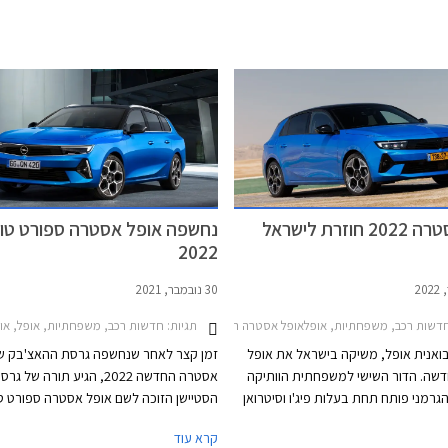
וזרת לישראל
נחשפה אופל אסטרה ספורט טו
2022
30 נובמבר, 2021
לאי רכב
דשות רכב, משפחתיות, אופלאופל אסטרה האצ'בק 2022-2026
תגיות:
חדשות רכב, משפחתיות, אופל, אופל אסטרה סטיישן 16-2019
יבואנית אופל, משיקה בישראל את אופל
זמן קצר לאחר שנחשפה גרסת ההאצ'בק ש
שה. הדור השישי למשפחתית הוותיקה
אסטרה החדשה 2022, הגיע תורה של גר
גרמני פותח תחת בעלות פיג'ו וסיטרואן
הסטיישן הזוכה לשם אופל אסטרה ספורט טו
וחולק שלדה ומכלולים עם פיג'ו 308 החדשה שעדיין
למרות מגמת המעבר לרכבי פנאי, משפחת
קרא עוד
רכה אלינו. כחלק מהמיתוג החדש
קומפקטיות עדיין זוכות לביקוש גבוה בשוק