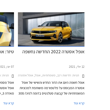
סיטרואן, ופיג'ו מבית סטלנטיס היא הצעת גרסאות
שעוברת או
חשמליות למרבית הדגמים, האחות פיג'ו 308 כבר
אבזור אחת 
הוצגה בגרסה חשמלית מוקדם יותר השנה.
הוצמד לה תג מ
אופל אסטרה 2022 החדשה נחשפה
טיזר: או
12 יולי, 2021
07 יוני, 2021
תגיות:
חדשות רכב, משפחתיות, אופל, אופל אסטרה האצ'בק 2022-2026אופל אסטרה 2022
תגיות:
ח
אופל חשפה היום את הדור החדש והשישי של אופל
אופל מספק
אסטרה המבוסס על פלטפורמה משותפת למכוניות
אופל אסטר
המשפחתיות של קבוצת סטלנטיס בדומה לפיג'ו 308
החדשה. הדגם החדש מציג את שפת העיצוב
החדשה החו
קרא עוד
קרא עוד
העדכנית של המותג ויוצע בין היתר עם שתי יחידות
ממעיטה היצ
הנעה מסוג פלאג-אין הייבריד (PHEV).
יוצע הדגם ג