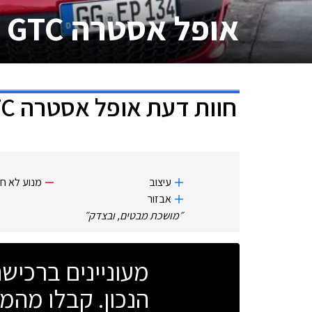
אופל אסטרה GTC
חוות דעת
אופל אסטרה GTC
עיצוב
מנוע לא ח
אבזור
״
מושכת מבטים, ובצדק
״
מעוניינים ברכי
הנכון. קבלו מהמו