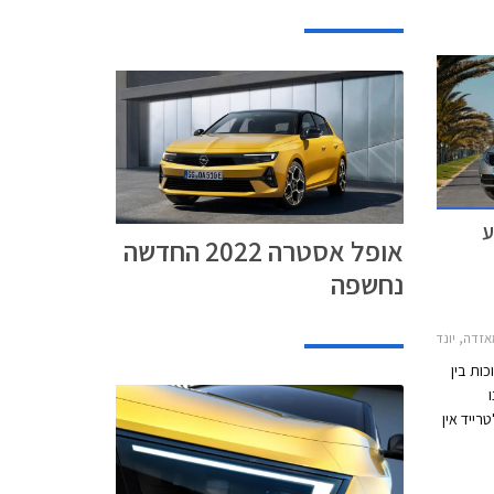
 וגם
משמעותי.
ע
אופל אסטרה 2022 החדשה
נחשפה
רה ברלינה 2012-2019, מאזדה 2 חמש דלתות 2015-2017, יונדאי i25 2011-2018סקודה אוקטביה 2013-2017
ות בין
ו
רייד אין
. המבצע ייערך בכל 36 סניפי