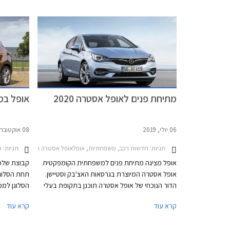
מתיחת פנים לאופל אסטרה 2020
אופל במ
06 יולי, 2019
08 אוקטובר, 2017
תגיות:
חדשות רכב, משפחתיות, אופלאופל אסטרה האצ'בק 2016-2019
תגיות:
מב
אופל מציגה מתיחת פנים למשפחתית הקומפקטית
קבוצת שלמ
אופל אסטרה המיוצרת בגרסאות האצ'בק וסטיישן.
תחת הסלוג
הדור הנוכחי של אופל אסטרה תוכנן בתקופת בעלי
הסלוגן למכ
הבית הקודמים של אופל - ג'נרל מוטורס, והוא חולק
קרא עוד
קרא עוד
שלדה ומכלולים עם שברולט קרוז.
לעומת התק