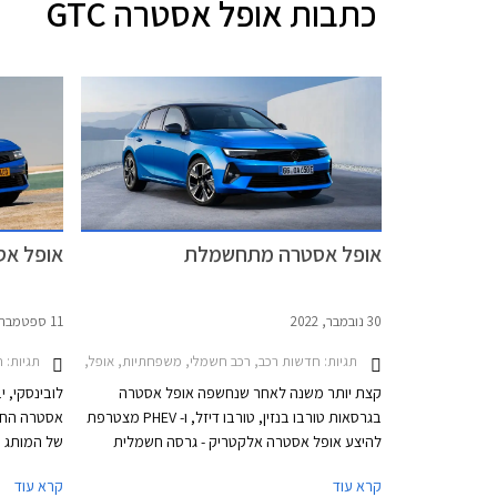
כתבות
אופל אסטרה GTC
אופל אסטרה מתחשמלת
אופל אסטרה 2022 ח
30 נובמבר, 2022
11 ספטמבר, 2022
תגיות:
תגיות:
חדשות רכב, רכב חשמלי, משפחתיות, אופל, אופל אסטרה האצ'בק 2022-2026חשמ
ח
קצת יותר משנה לאחר שנחשפה אופל אסטרה
לובינסקי, 
בגרסאות טורבו בנזין, טורבו דיזל, ו- PHEV מצטרפת
אסטרה החד
להיצע אופל אסטרה אלקטריק - גרסה חשמלית
של המותג ה
מלאה ראשונה בהיסטוריה של אופל אסטרה. לא
קרא עוד
קרא עוד
מדובר בהפתעה שכן האסטרטגיה של מותגי אופל,
מתעכבת בד