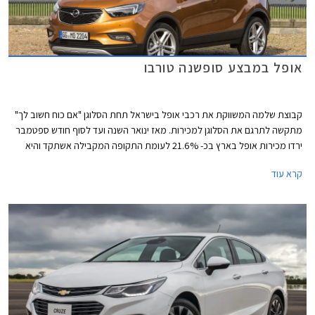
אופל במבצע סופשנה טורבו
קבוצת שלמה המשווקת את רכבי אופל בישראל תחת הסלוגן "אם כוח חשוב לך"
מתקשה לתרגם את הסלוגן למכירות. מאז ינואר השנה ועד לסוף חודש ספטמבר
ירדו מכירות אופל בארץ בכ- 21.6% לעומת התקופה המקבילה אשתקד והיא
ממוקמת במקום ה- 21 בטבלת המכירות של יצרניות הרכב בארץ, עם 3,364
קרא עוד
מסירות רכבים בלבד מתחילת השנה.