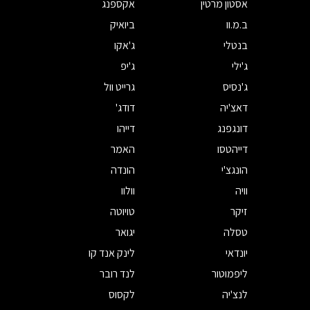
אסטון מרטין
אקספנג
ב.מ.וו
ביואיק
בנטלי
ג'אקו
ג'ילי
ג'יפ
ג'נסיס
גרייט וול
דאצ'יה
דודג'
דונגפנג
דייהו
דייהטסו
האמר
הונגצ'י
הונדה
וויה
וולוו
זיקר
טויוטה
טסלה
יגואר
יונדאי
לינק אנד קו
ליפמוטור
לנד רובר
לנצ'יה
לקסוס