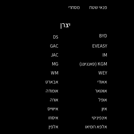
פנאי שטח
מסחרי
יצרן
BYD
DS
GAC
EVEASY
JAC
IM
KGM (סאנגיונג)
MG
WM
WEY
אאודי
אבארט
אווטאר
אומודה
אופל
אורה
איון
אייווייס
אינפיניטי
איסוזו
אלפא רומיאו
אלפין