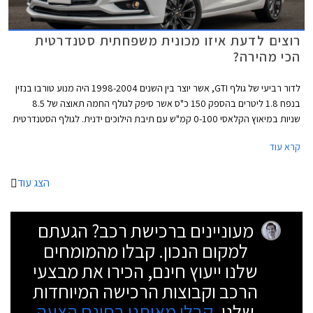
רוצים לדעת איזו מכונית משפחתית סטנדרטית
הכי מהירה?
לדור רביעי של גולף GTI, אשר יוצר בין השנים 1998-2004 היה מנוע טורבו בנזין
בנפח 1.8 ליטרים בהספק 150 כ"ס אשר סיפק לגולף החמה תאוצה של 8.5
שניות במיאוץ הקלאסי 0-100 קמ"ש עם תיבת הילוכים ידנית. לגולף הסטנדרטית
באותם שנים היו רק 100 כ"ס שסיפקו נתון תאוצה 0-100 קמ"ש תוך 12.9 שניות
קרא עוד
ארוכות. בזמנים ההם נחשבה הגולף GTI לבעלת נתונים מרשימים, אשר הקנו לה
מקום מכובד בצמרת מכוניות ההוט האצ'. נזכיר כי לגולף GTI המודרנית מנוע
בהספק 230 כ"ס ונתון תאוצה 0-100 תוך 6.5 שניות.
הצג עוד
מעוניינים ברכישת רכב? הגעתם
למקום הנכון. קבלו מהמומחים
שלנו ייעוץ חינם, הכירו את מבצעי
הרכב וקבוצות הרכישה המיוחדות
שלנו.
קבלו מאיתנו בחינם הצעה