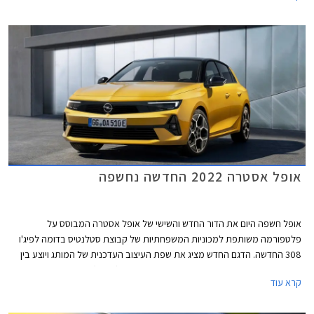
אופל אסטרה 2022 החדשה נחשפה
אופל חשפה היום את הדור החדש והשישי של אופל אסטרה המבוסס על
פלטפורמה משותפת למכוניות המשפחתיות של קבוצת סטלנטיס בדומה לפיג'ו
308 החדשה. הדגם החדש מציג את שפת העיצוב העדכנית של המותג ויוצע בין
היתר עם שתי יחידות הנעה מסוג פלאג-אין הייבריד (PHEV).
קרא עוד