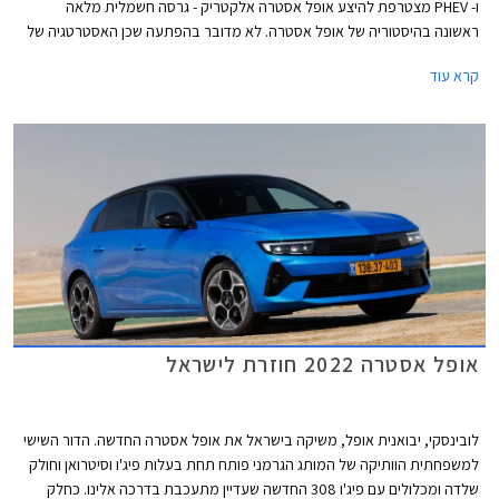
ו- PHEV מצטרפת להיצע אופל אסטרה אלקטריק - גרסה חשמלית מלאה
ראשונה בהיסטוריה של אופל אסטרה. לא מדובר בהפתעה שכן האסטרטגיה של
מותגי אופל, סיטרואן, ופיג'ו מבית סטלנטיס היא הצעת גרסאות חשמליות
קרא עוד
למרבית הדגמים, האחות פיג'ו 308 כבר הוצגה בגרסה חשמלית מוקדם יותר
השנה.
אופל אסטרה 2022 חוזרת לישראל
לובינסקי, יבואנית אופל, משיקה בישראל את אופל אסטרה החדשה. הדור השישי
למשפחתית הוותיקה של המותג הגרמני פותח תחת בעלות פיג'ו וסיטרואן וחולק
שלדה ומכלולים עם פיג'ו 308 החדשה שעדיין מתעכבת בדרכה אלינו. כחלק