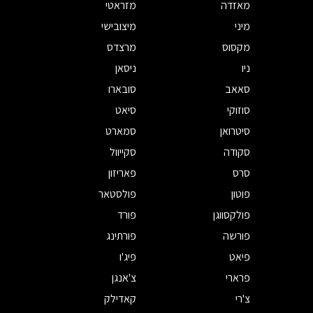
מאזדה
מזראטי
מיני
מיצובישי
מקסוס
מרצדס
ניו
ניסאן
סאאב
סובארו
סוזוקי
סיאט
סיטרואן
סמארט
סקודה
סקייוול
סרס
פאריזון
פוטון
פולסטאר
פולקסווגן
פורד
פורשה
פורתינג
פיאט
פיג'ו
פרארי
צ'אנגן
צ'רי
קאדילק