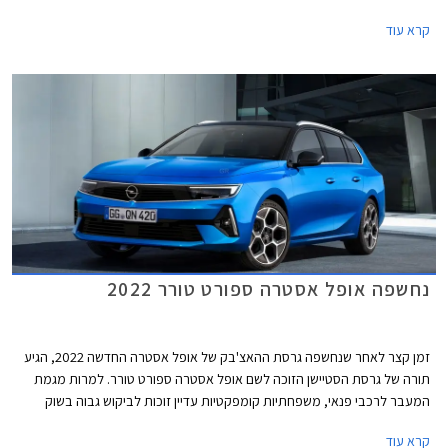
מהמיתוג החדש שעוברת אופל בישראל, תוצע אופל אסטרה ברמת אבזור אחת
קרא עוד
עשירה ביחס למקובל, אולם בשל כך הוצמד לה תג מחיר גבוה העומד על
158,990 ₪.
נחשפה אופל אסטרה ספורט טורר 2022
זמן קצר לאחר שנחשפה גרסת ההאצ'בק של אופל אסטרה החדשה 2022, הגיע
תורה של גרסת הסטיישן הזוכה לשם אופל אסטרה ספורט טורר. למרות מגמת
המעבר לרכבי פנאי, משפחתיות קומפקטיות עדיין זוכות לביקוש גבוה בשוק
הרכב האירופאי - המגרש הביתי של אופל אסטרה, וגם גרסאות הסטיישן נהנות
קרא עוד
שם מקהל רוכשים משמעותי.