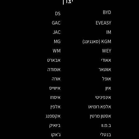
יצרן
BYD
DS
GAC
EVEASY
JAC
IM
KGM (סאנגיונג)
MG
WM
WEY
אאודי
אבארט
אווטאר
אומודה
אופל
אורה
איון
אייווייס
אינפיניטי
איסוזו
אלפא רומיאו
אלפין
אסטון מרטין
אקספנג
ב.מ.וו
ביואיק
בנטלי
ג'אקו