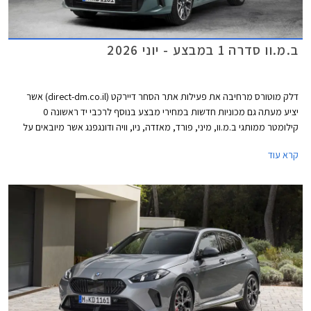
ב.מ.וו סדרה 1 במבצע - יוני 2026
דלק מוטורס מרחיבה את פעילות אתר הסחר דיירקט (direct-dm.co.il) אשר
יציע מעתה גם מכוניות חדשות במחירי מבצע בנוסף לרכבי יד ראשונה 0
קילומטר ממותגי ב.מ.וו, מיני, פורד, מאזדה, ניו, וויה ודונגפנג אשר מיובאים על
ידה. לרגל הפעילות החדשה, ניתן למצוא באתר דיירקט את ב.מ.וו 116 בגרסת
קרא עוד
M-design במחיר מבצע של 199,000 ₪ המגלם הנחה משמעותית של 40,900
₪ ממחיר המחירון הרשמי. המבצע בתוקף עד 30 ביוני 2025.