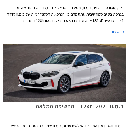
דלק מוטורס, יבואנית ב.מ.וו, משיקה בישראל את ב.מ.וו 128ti החדשה. מדובר
בגרסת ביניים ספורטיבית שתתמקם בין הגרסאות הסטנדרטיות של ב.מ.וו סדרה
1 לב.מ.וו M135 xDrive העומדת בראש ההיצע. ב.מ.וו 128ti תתחרה
במשפחתיות קומפקטיות ספורטיביות כגון פולקסווגן גולף GTI, קופרה לאון, ורנו
קרא עוד
מגאן RS. הקידומת ti (Turismo internazionale) אפיינה בעבר הרחוק את
הדגמים הספורטיביים של ב.מ.וו ומבצעת כעת קאמבק עם ב.מ.וו 128ti.
ב.מ.וו 128ti 2021 - החשיפה המלאה
ב.מ.וו חושפת את הפרטים המלאים אודות ב.מ.וו 128ti החדשה. גרסת הביניים