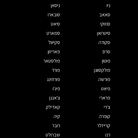
ניו
ניסאן
סאאב
סובארו
סוזוקי
סיאט
סיטרואן
סמארט
סקודה
סקייוול
סרס
פאריזון
פוטון
פולסטאר
פולקסווגן
פורד
פורשה
פורתינג
פיאט
פיג'ו
פרארי
צ'אנגן
צ'רי
קאדילק
קופרה
קיה
קרייזלר
רובר
רנו
שברולט