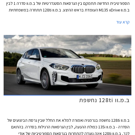
הספורטיבית החדשה תתמקם בין הגרסאות הסטנדרטיות של ב.מ.וו סדרה 1 לבין
ב.מ.וו M135 xDrive העומדת בראש ההיצע. ב.מ.וו 128ti תתחרה במשפחתיות
קומפקטיות ספורטיביות כגון פולקסווגן גולף GTI, רנו מגאן RS, פיג'ו 308 GTI
קרא עוד
וקופרה לאון. עם הגרסה החדשה מחזירה ב.מ.וו לחיים את צירוף האותיות ti,
קיצור של "Turismo Internazionale" שסימל בעבר את מכוניות הספורט של
המותג, הזכורה מביניהן היא ב.מ.וו 2002ti אשר מיצבה את מעמדה של ב.מ.וו
כיצרנית מכוניות ספורט משובחות.
ב.מ.וו 128ti נחשפת
ב.מ.וו 128ti נחשפה בגרמניה ואמורה למלא את החלל שבין גרסת הביצועים של
הסדרה - ב.מ.וו 135i כפולת ההנעה, לבין הגרסאות הרגילות בסדרה. בהתאם
לכך, ב.מ.וו 128ti אינה נועדה להתחרות בגרסאות הספורטיביות של אודי