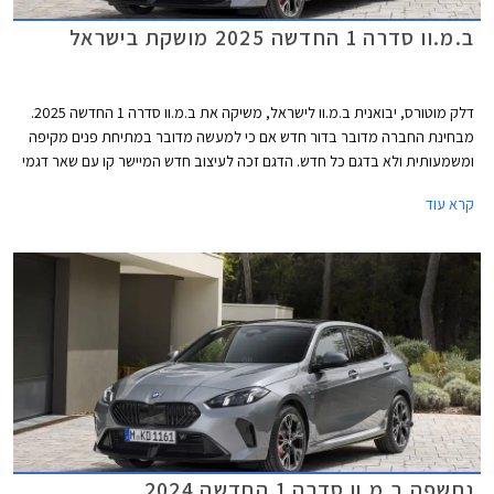
ב.מ.וו סדרה 1 החדשה 2025 מושקת בישראל
דלק מוטורס, יבואנית ב.מ.וו לישראל, משיקה את ב.מ.וו סדרה 1 החדשה 2025.
מבחינת החברה מדובר בדור חדש אם כי למעשה מדובר במתיחת פנים מקיפה
ומשמעותית ולא בדגם כל חדש. הדגם זכה לעיצוב חדש המיישר קו עם שאר דגמי
החברה, תא נוסעים טכנולוגי יותר, והיצע מנועים עם סיוע היברידי קל. תחילה
קרא עוד
ישווק הדגם בגרסאות 120 ו- M135, כשבהמשך תגיע גרסת הכניסה 116.
נחשפה ב.מ.וו סדרה 1 החדשה 2024