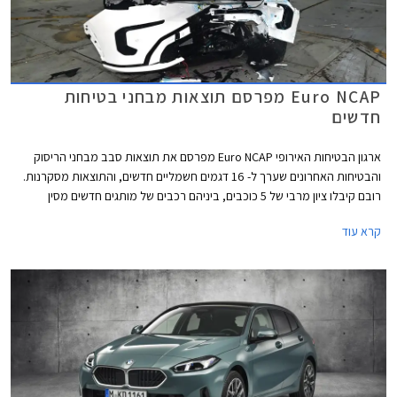
Euro NCAP מפרסם תוצאות מבחני בטיחות
חדשים
ארגון הבטיחות האירופי Euro NCAP מפרסם את תוצאות סבב מבחני הריסוק
והבטיחות האחרונים שערך ל- 16 דגמים חשמליים חדשים, והתוצאות מסקרנות.
רובם קיבלו ציון מרבי של 5 כוכבים, ביניהם רכבים של מותגים חדשים מסין
ומטורקיה שהצליחו להפתיע לטובה. מנגד, מותגים ותיקים מאירופה מאכזבים עם
קרא עוד
ציונים של 4 כוכבים וחלקם כמעט איבדו את הכוכב החמישי.