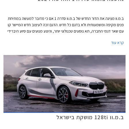
ב.מ.וו מציגה את הדור החדש של ב.מ.וו סדרה 1 אם כי מדובר למעשה במתיחת
פנים מקיפה ומשמעותית ולא בדגם כל חדש. הדגם זכה לעיצוב חדש המיישר קו
עם שאר דגמי החברה, תא נוסעים טכנולוגי יותר, והיצע מנועים עם סיוע היברידי
קל. סיומת ה- i אשר ייצגה את גרסאות הבנזין, לא תופיע עוד בדגמי ב.מ.וו ושייכת
קרא עוד
כעת בלעדית לדגמים החשמליים של החברה.
ב.מ.וו 128ti מושקת בישראל