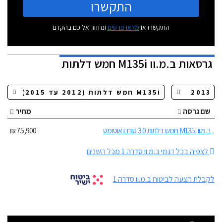
התקשרו
התקשרו או
מלאו פרטים
ונחזור אליכם בהקדם
גרסאות
ב.מ.וו M135i חמש דלתות
שם גרסה
מחיר
ב.מ.וו M135i חמש דלתות 3.0 טורבו אוטומט
75,900 ₪
לצפיה בכל דגמי ב.מ.וו סדרה 1 מכל השנים
לקבלת הצעה לביטוח ב.מ.וו סדרה 1