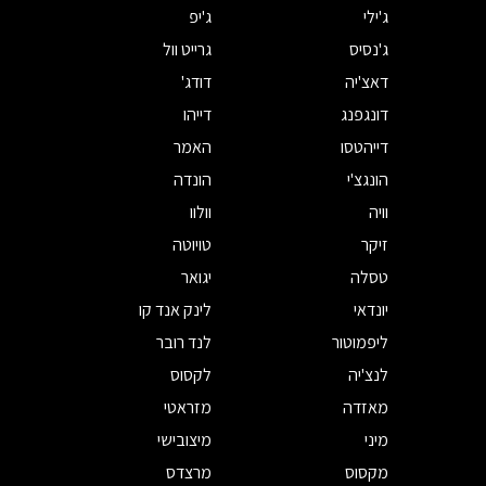
ג'ילי
ג'יפ
ג'נסיס
גרייט וול
דאצ'יה
דודג'
דונגפנג
דייהו
דייהטסו
האמר
הונגצ'י
הונדה
וויה
וולוו
זיקר
טויוטה
טסלה
יגואר
יונדאי
לינק אנד קו
ליפמוטור
לנד רובר
לנצ'יה
לקסוס
מאזדה
מזראטי
מיני
מיצובישי
מקסוס
מרצדס