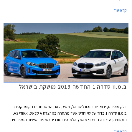
ומרצדס, אלא להוות אלטרנטיבה יוקרתית ומפתה למתחרות כגון גולף GTI או
קרא עוד
קופרה לאון.
ב.מ.וו סדרה 1 החדשה 2019 מושקת בישראל
דלק מוטורס, יבואנית ב.מ.וו לישראל, משיקה את המשפחתית הקומפקטית
ב.מ.וו סדרה 1 בדור שלישי וחדש אשר מתחרה במרצדס A קלאס, אאודי A3,
ודומותיהן. עיצובה החיצוני מאמץ אלמנטים מוכרים משפת העיצוב המסורתית
של המותג הכוללים גריל כליות גדול וגופי תאורה רחבים מאחור המקנים מראה
קרא עוד