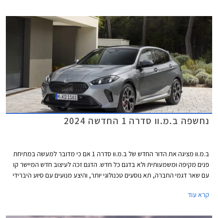
נחשפה ב.מ.וו סדרה 1 החדשה 2024
ב.מ.וו מציגה את הדור החדש של ב.מ.וו סדרה 1 אם כי מדובר למעשה במתיחת
פנים מקיפה ומשמעותית ולא בדגם כל חדש. הדגם זכה לעיצוב חדש המיישר קו
עם שאר דגמי החברה, תא נוסעים טכנולוגי יותר, והיצע מנועים עם סיוע היברידי
קל. סיומת ה- i אשר ייצגה את גרסאות הבנזין, לא תופיע עוד בדגמי ב.מ.וו ושייכת
קרא עוד
כעת בלעדית לדגמים החשמליים של החברה.