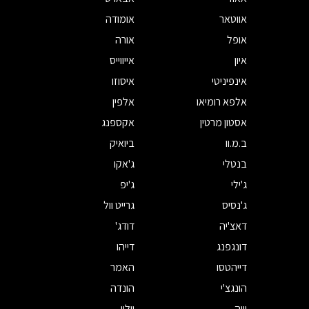
אווטאר
אומודה
אופל
אורה
איון
אייווייס
אינפיניטי
איסוזו
אלפא רומיאו
אלפין
אסטון מרטין
אקספנג
ב.מ.וו
ביואיק
בנטלי
ג'אקו
ג'ילי
ג'יפ
ג'נסיס
גרייט וול
דאצ'יה
דודג'
דונגפנג
דייהו
דייהטסו
האמר
הונגצ'י
הונדה
וויה
וולוו