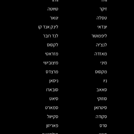
זיקר
טויוטה
טסלה
יגואר
יונדאי
לינק אנד קו
ליפמוטור
לנד רובר
לנצ'יה
לקסוס
מאזדה
מזראטי
מיני
מיצובישי
מקסוס
מרצדס
ניו
ניסאן
סאאב
סובארו
סוזוקי
סיאט
סיטרואן
סמארט
סקודה
סקייוול
סרס
פאריזון