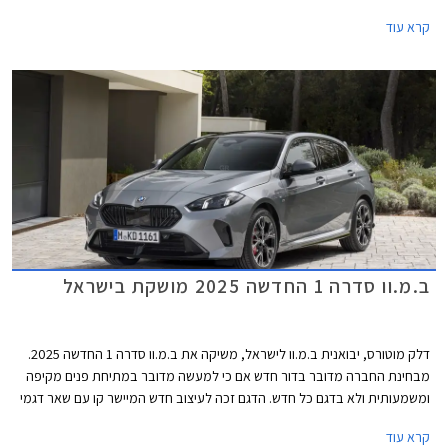
ידה. לרגל הפעילות החדשה, ניתן למצוא באתר דיירקט את ב.מ.וו 116 בגרסת
קרא עוד
M-design במחיר מבצע של 199,000 ₪ המגלם הנחה משמעותית של 40,900
₪ ממחיר המחירון הרשמי. המבצע בתוקף עד 30 ביוני 2025.
ב.מ.וו סדרה 1 החדשה 2025 מושקת בישראל
דלק מוטורס, יבואנית ב.מ.וו לישראל, משיקה את ב.מ.וו סדרה 1 החדשה 2025.
מבחינת החברה מדובר בדור חדש אם כי למעשה מדובר במתיחת פנים מקיפה
ומשמעותית ולא בדגם כל חדש. הדגם זכה לעיצוב חדש המיישר קו עם שאר דגמי
החברה, תא נוסעים טכנולוגי יותר, והיצע מנועים עם סיוע היברידי קל. תחילה
קרא עוד
ישווק הדגם בגרסאות 120 ו- M135, כשבהמשך תגיע גרסת הכניסה 116.