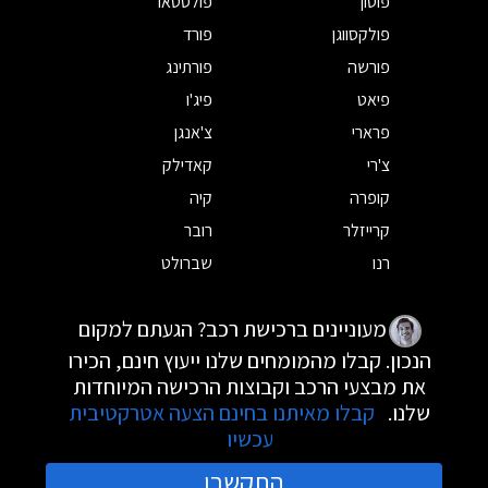
פוטון
פולסטאר
פולקסווגן
פורד
פורשה
פורתינג
פיאט
פיג'ו
פרארי
צ'אנגן
צ'רי
קאדילק
קופרה
קיה
קרייזלר
רובר
רנו
שברולט
מעוניינים ברכישת רכב? הגעתם למקום
הנכון. קבלו מהמומחים שלנו ייעוץ חינם, הכירו
את מבצעי הרכב וקבוצות הרכישה המיוחדות
שלנו.
קבלו מאיתנו בחינם הצעה אטרקטיבית
עכשיו
התקשרו