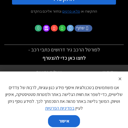
התקשרו או
מלאו פרטים
ונחזור אליכם בהקדם
שתף
לפורטל הרכב גיר דרושים כתבי רכב -
לחצו כאן כדי להצטרף
אודותינו
שאלות נפוצות
×
לתנאי השימוש
מדיניות פרטיות
אנו משתמשים בטכנולוגיות איסוף מידע כגון עוגיות, לרבות של צדדים
הצהרת נגישות
צור קשר
שלישיים, כדי לשפר את חווית הגלישה באתר ולמטרות סטטיסטיקה, איפיון
ושיווק. המשך גלישה באתר מהווה את הסכמתך לכך. למידע נוסף ניתן
עוגיות
לעיין
במדיניות הפרטיות
אישור
השווה