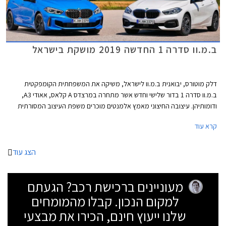
ב.מ.וו סדרה 1 החדשה 2019 מושקת בישראל
דלק מוטורס, יבואנית ב.מ.וו לישראל, משיקה את המשפחתית הקומפקטית
ב.מ.וו סדרה 1 בדור שלישי וחדש אשר מתחרה במרצדס A קלאס, אאודי A3,
ודומותיהן. עיצובה החיצוני מאמץ אלמנטים מוכרים משפת העיצוב המסורתית
של המותג הכוללים גריל כליות גדול וגופי תאורה רחבים מאחור המקנים מראה
קרא עוד
יציב ורחב..
הצג עוד
מעוניינים ברכישת רכב? הגעתם
למקום הנכון. קבלו מהמומחים
שלנו ייעוץ חינם, הכירו את מבצעי