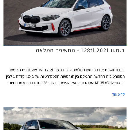
ב.מ.וו 128ti 2021 - החשיפה המלאה
ב.מ.וו חושפת את הפרטים המלאים אודות ב.מ.וו 128ti החדשה. גרסת הביניים
הספורטיבית החדשה תתמקם בין הגרסאות הסטנדרטיות של ב.מ.וו סדרה 1 לבין
ב.מ.וו M135 xDrive העומדת בראש ההיצע. ב.מ.וו 128ti תתחרה במשפחתיות
קומפקטיות ספורטיביות כגון פולקסווגן גולף GTI, רנו מגאן RS, פיג'ו 308 GTI
קרא עוד
וקופרה לאון. עם הגרסה החדשה מחזירה ב.מ.וו לחיים את צירוף האותיות ti,
קיצור של "Turismo Internazionale" שסימל בעבר את מכוניות הספורט של
המותג, הזכורה מביניהן היא ב.מ.וו 2002ti אשר מיצבה את מעמדה של ב.מ.וו
כיצרנית מכוניות ספורט משובחות.