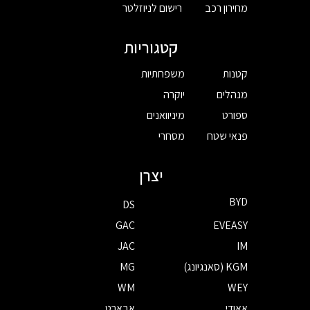
מחירון רכב
רישום לניוזלטר
קטגוריות
קטנות
משפחתיות
מנהלים
יוקרה
ספורט
מיניוואנים
פנאי שטח
מסחרי
יצרן
BYD
DS
GAC
EVEASY
JAC
IM
KGM (סאנגיונג)
MG
WM
WEY
אאודי
אבארט