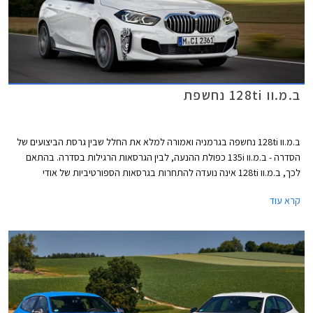
ב.מ.וו 128ti נחשפת
ב.מ.וו 128ti נחשפה בגרמניה ואמורה למלא את החלל שבין גרסת הביצועים של
הסדרה - ב.מ.וו 135i כפולת ההנעה, לבין הגרסאות הרגילות בסדרה. בהתאם
לכך, ב.מ.וו 128ti אינה נועדה להתחרות בגרסאות הספורטיביות של אודי
ומרצדס, אלא להוות אלטרנטיבה יוקרתית ומפתה למתחרות כגון גולף GTI או
קרא עוד
קופרה לאון.