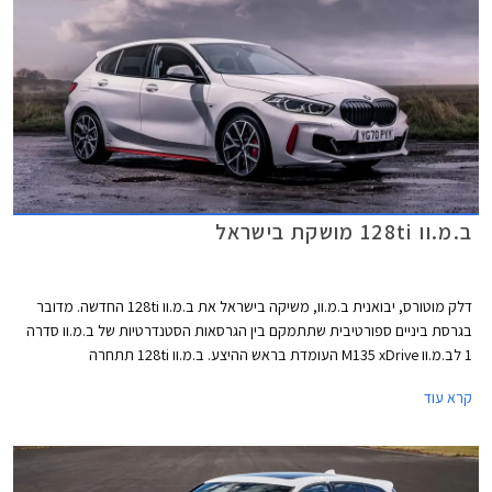
ב.מ.וו 128ti מושקת בישראל
דלק מוטורס, יבואנית ב.מ.וו, משיקה בישראל את ב.מ.וו 128ti החדשה. מדובר
בגרסת ביניים ספורטיבית שתתמקם בין הגרסאות הסטנדרטיות של ב.מ.וו סדרה
1 לב.מ.וו M135 xDrive העומדת בראש ההיצע. ב.מ.וו 128ti תתחרה
במשפחתיות קומפקטיות ספורטיביות כגון פולקסווגן גולף GTI, קופרה לאון, ורנו
קרא עוד
מגאן RS. הקידומת ti (Turismo internazionale) אפיינה בעבר הרחוק את
הדגמים הספורטיביים של ב.מ.וו ומבצעת כעת קאמבק עם ב.מ.וו 128ti.