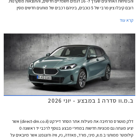
והבטיחות האחרונים שערך ל- 16 דגמים חשמליים חדשים, והתוצאות מסקרנות.
רובם קיבלו ציון מרבי של 5 כוכבים, ביניהם רכבים של מותגים חדשים מסין
ומטורקיה שהצליחו להפתיע לטובה. מנגד, מותגים ותיקים מאירופה מאכזבים עם
קרא עוד
ציונים של 4 כוכבים וחלקם כמעט איבדו את הכוכב החמישי.
ב.מ.וו סדרה 1 במבצע - יוני 2026
דלק מוטורס מרחיבה את פעילות אתר הסחר דיירקט (direct-dm.co.il) אשר
יציע מעתה גם מכוניות חדשות במחירי מבצע בנוסף לרכבי יד ראשונה 0
קילומטר ממותגי ב.מ.וו, מיני, פורד, מאזדה, ניו, וויה ודונגפנג אשר מיובאים על