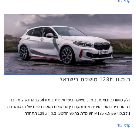
קרא עוד
כעת בלעדית לדגמים החשמליים של החברה.
ב.מ.וו 128ti מושקת בישראל
דלק מוטורס, יבואנית ב.מ.וו, משיקה בישראל את ב.מ.וו 128ti החדשה. מדובר
בגרסת ביניים ספורטיבית שתתמקם בין הגרסאות הסטנדרטיות של ב.מ.וו סדרה
1 לב.מ.וו M135 xDrive העומדת בראש ההיצע. ב.מ.וו 128ti תתחרה
במשפחתיות קומפקטיות ספורטיביות כגון פולקסווגן גולף GTI, קופרה לאון, ורנו
קרא עוד
מגאן RS. הקידומת ti (Turismo internazionale) אפיינה בעבר הרחוק את
הדגמים הספורטיביים של ב.מ.וו ומבצעת כעת קאמבק עם ב.מ.וו 128ti.