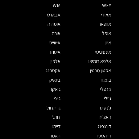
WM
WEY
אאודי
אבארט
אווטאר
אומודה
אופל
אורה
איון
אייווייס
אינפיניטי
איסוזו
אלפא רומיאו
אלפין
אסטון מרטין
אקספנג
ב.מ.וו
ביואיק
בנטלי
ג'אקו
ג'ילי
ג'יפ
ג'נסיס
גרייט וול
דאצ'יה
דודג'
דונגפנג
דייהו
דייהטסו
האמר