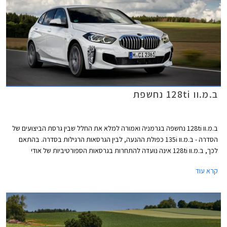
ב.מ.וו 128ti נחשפת
ב.מ.וו 128ti נחשפה בגרמניה ואמורה למלא את החלל שבין גרסת הביצועים של
הסדרה - ב.מ.וו 135i כפולת ההנעה, לבין הגרסאות הרגילות בסדרה. בהתאם
לכך, ב.מ.וו 128ti אינה נועדה להתחרות בגרסאות הספורטיביות של אודי
ומרצדס, אלא להוות אלטרנטיבה יוקרתית ומפתה למתחרות כגון גולף GTI או
קרא עוד
קופרה לאון.