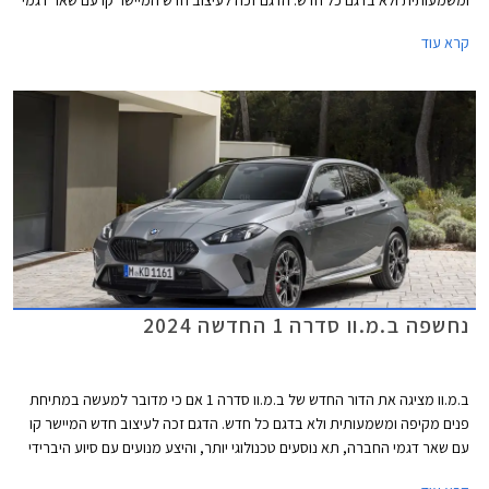
החברה, תא נוסעים טכנולוגי יותר, והיצע מנועים עם סיוע היברידי קל. תחילה
קרא עוד
ישווק הדגם בגרסאות 120 ו- M135, כשבהמשך תגיע גרסת הכניסה 116.
נחשפה ב.מ.וו סדרה 1 החדשה 2024
ב.מ.וו מציגה את הדור החדש של ב.מ.וו סדרה 1 אם כי מדובר למעשה במתיחת
פנים מקיפה ומשמעותית ולא בדגם כל חדש. הדגם זכה לעיצוב חדש המיישר קו
עם שאר דגמי החברה, תא נוסעים טכנולוגי יותר, והיצע מנועים עם סיוע היברידי
קל. סיומת ה- i אשר ייצגה את גרסאות הבנזין, לא תופיע עוד בדגמי ב.מ.וו ושייכת