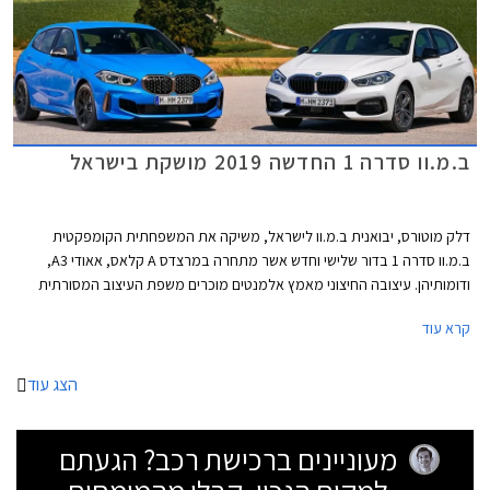
ב.מ.וו סדרה 1 החדשה 2019 מושקת בישראל
דלק מוטורס, יבואנית ב.מ.וו לישראל, משיקה את המשפחתית הקומפקטית
ב.מ.וו סדרה 1 בדור שלישי וחדש אשר מתחרה במרצדס A קלאס, אאודי A3,
ודומותיהן. עיצובה החיצוני מאמץ אלמנטים מוכרים משפת העיצוב המסורתית
של המותג הכוללים גריל כליות גדול וגופי תאורה רחבים מאחור המקנים מראה
קרא עוד
יציב ורחב..
הצג עוד
מעוניינים ברכישת רכב? הגעתם