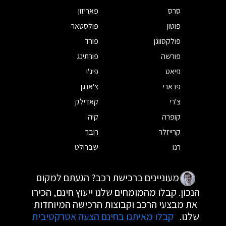
סרס
פאריזון
פוטון
פולסטאר
פולקסווגן
פורד
פורשה
פורתינג
פיאט
פיג'ו
פרארי
צ'אנגן
צ'רי
קאדילק
קופרה
קיה
קרייזלר
רובר
רנו
שברולט
מעוניינים ברכישת רכב? הגעתם למקום
הנכון. קבלו מהמומחים שלנו ייעוץ חינם, הכירו
את מבצעי הרכב וקבוצות הרכישה המיוחדות
שלנו.
קבלו מאיתנו בחינם הצעה אטרקטיבית