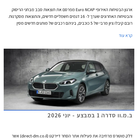
ארגון הבטיחות האירופי Euro NCAP מפרסם את תוצאות סבב מבחני הריסוק
והבטיחות האחרונים שערך ל- 16 דגמים חשמליים חדשים, והתוצאות מסקרנות.
רובם קיבלו ציון מרבי של 5 כוכבים, ביניהם רכבים של מותגים חדשים מסין
ומטורקיה שהצליחו להפתיע לטובה. מנגד, מותגים ותיקים מאירופה מאכזבים עם
קרא עוד
ציונים של 4 כוכבים וחלקם כמעט איבדו את הכוכב החמישי.
ב.מ.וו סדרה 1 במבצע - יוני 2026
דלק מוטורס מרחיבה את פעילות אתר הסחר דיירקט (direct-dm.co.il) אשר