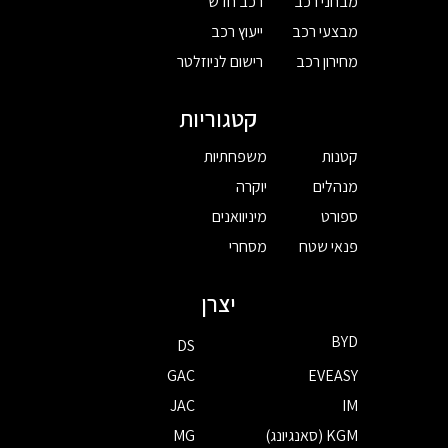
מבחני רכב
רכב חדש
מבצעי רכב
ייעוץ רכב
מחירון רכב
רישום לניוזלטר
קטגוריות
קטנות
משפחתיות
מנהלים
יוקרה
ספורט
מיניוואנים
פנאי שטח
מסחרי
יצרן
BYD
DS
GAC
EVEASY
JAC
IM
KGM (סאנגיונג)
MG