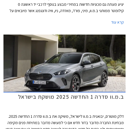
יציע מעתה גם מכוניות חדשות במחירי מבצע בנוסף לרכבי יד ראשונה 0
קילומטר ממותגי ב.מ.וו, מיני, פורד, מאזדה, ניו, וויה ודונגפנג אשר מיובאים על
ידה. לרגל הפעילות החדשה, ניתן למצוא באתר דיירקט את ב.מ.וו 116 בגרסת
קרא עוד
M-design במחיר מבצע של 199,000 ₪ המגלם הנחה משמעותית של 40,900
₪ ממחיר המחירון הרשמי. המבצע בתוקף עד 30 ביוני 2025.
ב.מ.וו סדרה 1 החדשה 2025 מושקת בישראל
דלק מוטורס, יבואנית ב.מ.וו לישראל, משיקה את ב.מ.וו סדרה 1 החדשה 2025.
מבחינת החברה מדובר בדור חדש אם כי למעשה מדובר במתיחת פנים מקיפה
ומשמעותית ולא בדגם כל חדש. הדגם זכה לעיצוב חדש המיישר קו עם שאר דגמי