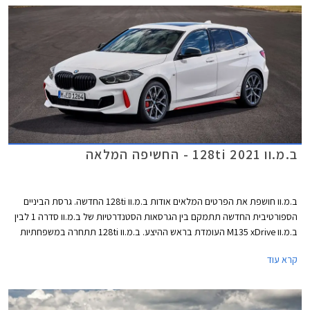
ב.מ.וו 128ti 2021 - החשיפה המלאה
ב.מ.וו חושפת את הפרטים המלאים אודות ב.מ.וו 128ti החדשה. גרסת הביניים
הספורטיבית החדשה תתמקם בין הגרסאות הסטנדרטיות של ב.מ.וו סדרה 1 לבין
ב.מ.וו M135 xDrive העומדת בראש ההיצע. ב.מ.וו 128ti תתחרה במשפחתיות
קומפקטיות ספורטיביות כגון פולקסווגן גולף GTI, רנו מגאן RS, פיג'ו 308 GTI
קרא עוד
וקופרה לאון. עם הגרסה החדשה מחזירה ב.מ.וו לחיים את צירוף האותיות ti,
קיצור של "Turismo Internazionale" שסימל בעבר את מכוניות הספורט של
המותג, הזכורה מביניהן היא ב.מ.וו 2002ti אשר מיצבה את מעמדה של ב.מ.וו
כיצרנית מכוניות ספורט משובחות.