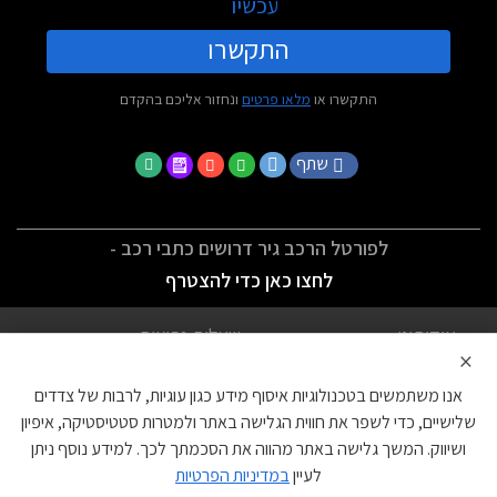
עכשיו
התקשרו
התקשרו או
מלאו פרטים
ונחזור אליכם בהקדם
שתף
לפורטל הרכב גיר דרושים כתבי רכב -
לחצו כאן כדי להצטרף
אודותינו
שאלות נפוצות
×
לתנאי השימוש
מדיניות פרטיות
אנו משתמשים בטכנולוגיות איסוף מידע כגון עוגיות, לרבות של צדדים
הצהרת נגישות
צור קשר
שלישיים, כדי לשפר את חווית הגלישה באתר ולמטרות סטטיסטיקה, איפיון
ושיווק. המשך גלישה באתר מהווה את הסכמתך לכך. למידע נוסף ניתן
עוגיות
לעיין
במדיניות הפרטיות