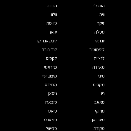
הונגצ'י
הונדה
וויה
וולוו
זיקר
טויוטה
טסלה
יגואר
יונדאי
לינק אנד קו
ליפמוטור
לנד רובר
לנצ'יה
לקסוס
מאזדה
מזראטי
מיני
מיצובישי
מקסוס
מרצדס
ניו
ניסאן
סאאב
סובארו
סוזוקי
סיאט
סיטרואן
סמארט
סקודה
סקייוול