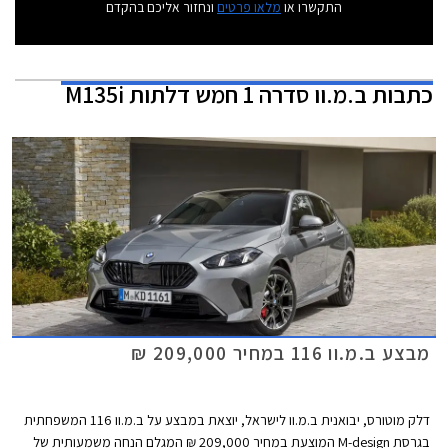
התקשרו או
מלאו פרטים
ונחזור אליכם בהקדם
כתבות
ב.מ.וו סדרה 1 חמש דלתות M135i
מבצע ב.מ.וו 116 במחיר 209,000 ₪
דלק מוטורס, יבואנית ב.מ.וו לישראל, יוצאת במבצע על ב.מ.וו 116 המשפחתית
בגרסת M-design המוצעת במחיר 209,000 ₪ המגלם הנחה משמעותית של