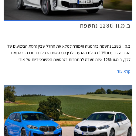
ב.מ.וו 128ti נחשפת
ב.מ.וו 128ti נחשפה בגרמניה ואמורה למלא את החלל שבין גרסת הביצועים של
הסדרה - ב.מ.וו 135i כפולת ההנעה, לבין הגרסאות הרגילות בסדרה. בהתאם
לכך, ב.מ.וו 128ti אינה נועדה להתחרות בגרסאות הספורטיביות של אודי
ומרצדס, אלא להוות אלטרנטיבה יוקרתית ומפתה למתחרות כגון גולף GTI או
קרא עוד
קופרה לאון.