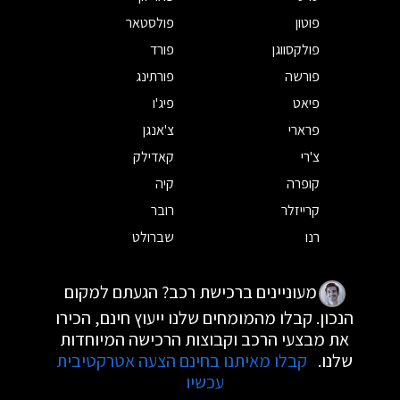
פוטון
פולסטאר
פולקסווגן
פורד
פורשה
פורתינג
פיאט
פיג'ו
פרארי
צ'אנגן
צ'רי
קאדילק
קופרה
קיה
קרייזלר
רובר
רנו
שברולט
מעוניינים ברכישת רכב? הגעתם למקום
הנכון. קבלו מהמומחים שלנו ייעוץ חינם, הכירו
את מבצעי הרכב וקבוצות הרכישה המיוחדות
שלנו.
קבלו מאיתנו בחינם הצעה אטרקטיבית
עכשיו