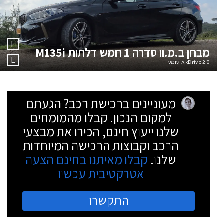
מבחן
ב.מ.וו סדרה 1 חמש דלתות M135i
2.0 xDrive אוטומט
מעוניינים ברכישת רכב? הגעתם
למקום הנכון. קבלו מהמומחים
שלנו ייעוץ חינם, הכירו את מבצעי
הרכב וקבוצות הרכישה המיוחדות
שלנו.
קבלו מאיתנו בחינם הצעה
אטרקטיבית עכשיו
התקשרו