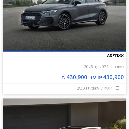
אאודי A3
ספורט
2024
עד
2026
430,900
עד
430,900
₪
₪
הוסף להשוואת רכבים