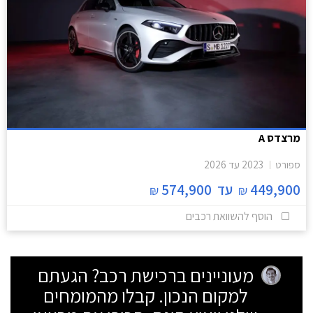
מרצדס A
ספורט
2023
עד
2026
449,900
עד
574,900
₪
₪
הוסף להשוואת רכבים
מעוניינים ברכישת רכב? הגעתם
למקום הנכון. קבלו מהמומחים