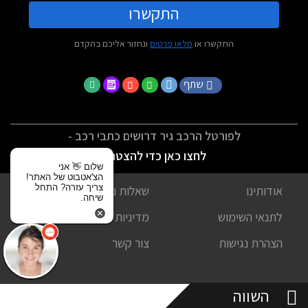
התקשרו
התקשרו או
מלאו פרטים
ונחזור אליכם בהקדם
שתף
לפורטל הרכב גיר דרושים כתבי רכב -
לחצו כאן כדי להצטרף
שלום 👋 אני
הצ'אטבוט של האתר!
צריך עזרה? התחל
אודותינו
שאלות נפוצות
שיחה.
לתנאי השימוש
מדיניות פרטיות
הצהרת נגישות
צור קשר
השווה