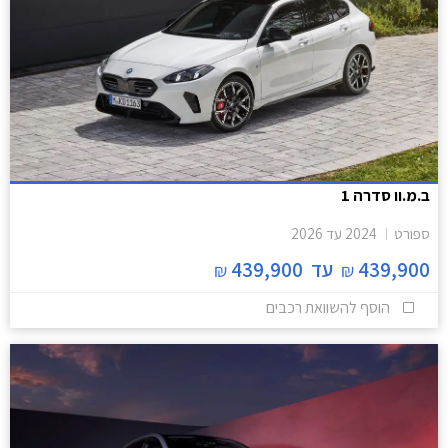
ב.מ.וו סדרה 1
ספורט
2024
עד
2026
439,900
עד
439,900
₪
₪
הוסף להשוואת רכבים