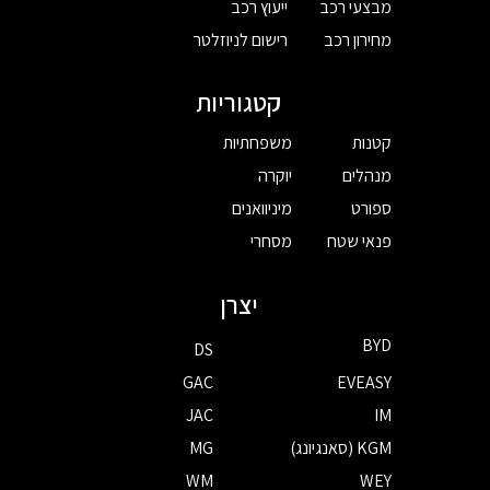
מבצעי רכב
ייעוץ רכב
מחירון רכב
רישום לניוזלטר
קטגוריות
קטנות
משפחתיות
מנהלים
יוקרה
ספורט
מיניוואנים
פנאי שטח
מסחרי
יצרן
BYD
DS
GAC
EVEASY
JAC
IM
KGM (סאנגיונג)
MG
WM
WEY