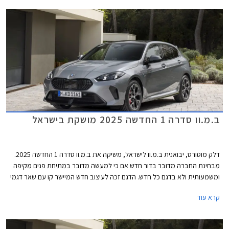
₪ ממחיר המחירון הרשמי. המבצע בתוקף עד 30 ביוני 2025.
ב.מ.וו סדרה 1 החדשה 2025 מושקת בישראל
דלק מוטורס, יבואנית ב.מ.וו לישראל, משיקה את ב.מ.וו סדרה 1 החדשה 2025.
מבחינת החברה מדובר בדור חדש אם כי למעשה מדובר במתיחת פנים מקיפה
ומשמעותית ולא בדגם כל חדש. הדגם זכה לעיצוב חדש המיישר קו עם שאר דגמי
החברה, תא נוסעים טכנולוגי יותר, והיצע מנועים עם סיוע היברידי קל. תחילה
קרא עוד
ישווק הדגם בגרסאות 120 ו- M135, כשבהמשך תגיע גרסת הכניסה 116.