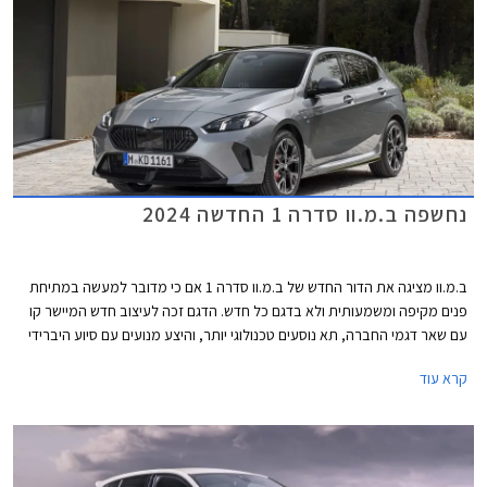
נחשפה ב.מ.וו סדרה 1 החדשה 2024
ב.מ.וו מציגה את הדור החדש של ב.מ.וו סדרה 1 אם כי מדובר למעשה במתיחת
פנים מקיפה ומשמעותית ולא בדגם כל חדש. הדגם זכה לעיצוב חדש המיישר קו
עם שאר דגמי החברה, תא נוסעים טכנולוגי יותר, והיצע מנועים עם סיוע היברידי
קל. סיומת ה- i אשר ייצגה את גרסאות הבנזין, לא תופיע עוד בדגמי ב.מ.וו ושייכת
קרא עוד
כעת בלעדית לדגמים החשמליים של החברה.