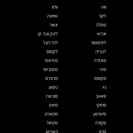
וויה
וולוו
זיקר
טויוטה
טסלה
יגואר
יונדאי
לינק אנד קו
ליפמוטור
לנד רובר
לנצ'יה
לקסוס
מאזדה
מזראטי
מיני
מיצובישי
מקסוס
מרצדס
ניו
ניסאן
סאאב
סובארו
סוזוקי
סיאט
סיטרואן
סמארט
סקודה
סקייוול
סרס
פאריזון