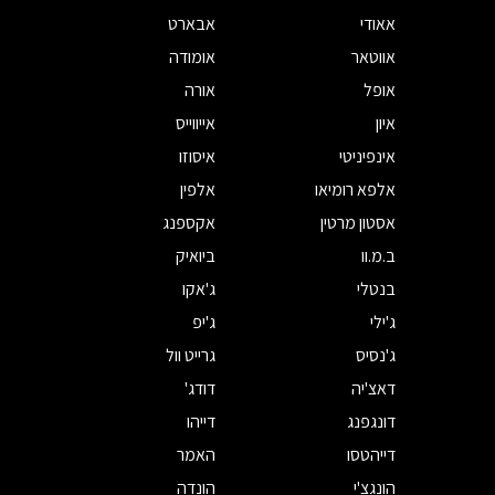
אאודי
אבארט
אווטאר
אומודה
אופל
אורה
איון
אייווייס
אינפיניטי
איסוזו
אלפא רומיאו
אלפין
אסטון מרטין
אקספנג
ב.מ.וו
ביואיק
בנטלי
ג'אקו
ג'ילי
ג'יפ
ג'נסיס
גרייט וול
דאצ'יה
דודג'
דונגפנג
דייהו
דייהטסו
האמר
הונגצ'י
הונדה