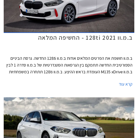
ב.מ.וו 128ti 2021 - החשיפה המלאה
ב.מ.וו חושפת את הפרטים המלאים אודות ב.מ.וו 128ti החדשה. גרסת הביניים
הספורטיבית החדשה תתמקם בין הגרסאות הסטנדרטיות של ב.מ.וו סדרה 1 לבין
ב.מ.וו M135 xDrive העומדת בראש ההיצע. ב.מ.וו 128ti תתחרה במשפחתיות
קומפקטיות ספורטיביות כגון פולקסווגן גולף GTI, רנו מגאן RS, פיג'ו 308 GTI
קרא עוד
וקופרה לאון. עם הגרסה החדשה מחזירה ב.מ.וו לחיים את צירוף האותיות ti,
קיצור של "Turismo Internazionale" שסימל בעבר את מכוניות הספורט של
המותג, הזכורה מביניהן היא ב.מ.וו 2002ti אשר מיצבה את מעמדה של ב.מ.וו
כיצרנית מכוניות ספורט משובחות.