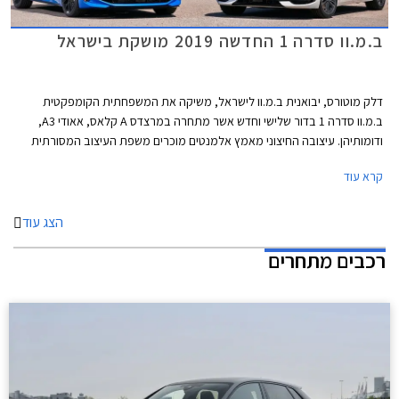
ב.מ.וו סדרה 1 החדשה 2019 מושקת בישראל
דלק מוטורס, יבואנית ב.מ.וו לישראל, משיקה את המשפחתית הקומפקטית
ב.מ.וו סדרה 1 בדור שלישי וחדש אשר מתחרה במרצדס A קלאס, אאודי A3,
ודומותיהן. עיצובה החיצוני מאמץ אלמנטים מוכרים משפת העיצוב המסורתית
של המותג הכוללים גריל כליות גדול וגופי תאורה רחבים מאחור המקנים מראה
קרא עוד
יציב ורחב..
הצג עוד
רכבים מתחרים