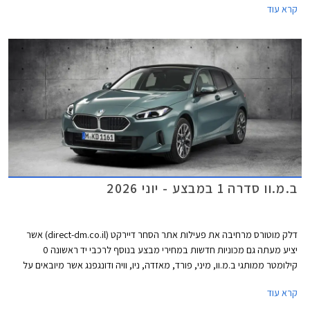
קרא עוד
ציונים של 4 כוכבים וחלקם כמעט איבדו את הכוכב החמישי.
ב.מ.וו סדרה 1 במבצע - יוני 2026
דלק מוטורס מרחיבה את פעילות אתר הסחר דיירקט (direct-dm.co.il) אשר
יציע מעתה גם מכוניות חדשות במחירי מבצע בנוסף לרכבי יד ראשונה 0
קילומטר ממותגי ב.מ.וו, מיני, פורד, מאזדה, ניו, וויה ודונגפנג אשר מיובאים על
ידה. לרגל הפעילות החדשה, ניתן למצוא באתר דיירקט את ב.מ.וו 116 בגרסת
קרא עוד
M-design במחיר מבצע של 199,000 ₪ המגלם הנחה משמעותית של 40,900