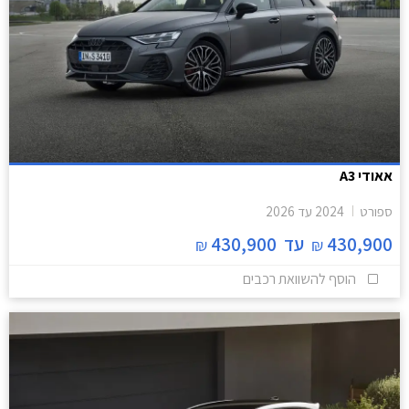
אאודי A3
ספורט
2024
עד
2026
430,900
עד
430,900
₪
₪
הוסף להשוואת רכבים