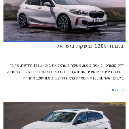
ב.מ.וו 128ti מושקת בישראל
דלק מוטורס, יבואנית ב.מ.וו, משיקה בישראל את ב.מ.וו 128ti החדשה. מדובר
בגרסת ביניים ספורטיבית שתתמקם בין הגרסאות הסטנדרטיות של ב.מ.וו סדרה
1 לב.מ.וו M135 xDrive העומדת בראש ההיצע. ב.מ.וו 128ti תתחרה
במשפחתיות קומפקטיות ספורטיביות כגון פולקסווגן גולף GTI, קופרה לאון, ורנו
קרא עוד
מגאן RS. הקידומת ti (Turismo internazionale) אפיינה בעבר הרחוק את
הדגמים הספורטיביים של ב.מ.וו ומבצעת כעת קאמבק עם ב.מ.וו 128ti.