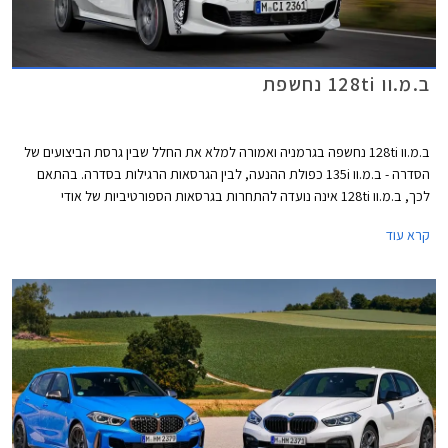
ב.מ.וו 128ti נחשפת
ב.מ.וו 128ti נחשפה בגרמניה ואמורה למלא את החלל שבין גרסת הביצועים של
הסדרה - ב.מ.וו 135i כפולת ההנעה, לבין הגרסאות הרגילות בסדרה. בהתאם
לכך, ב.מ.וו 128ti אינה נועדה להתחרות בגרסאות הספורטיביות של אודי
ומרצדס, אלא להוות אלטרנטיבה יוקרתית ומפתה למתחרות כגון גולף GTI או
קרא עוד
קופרה לאון.