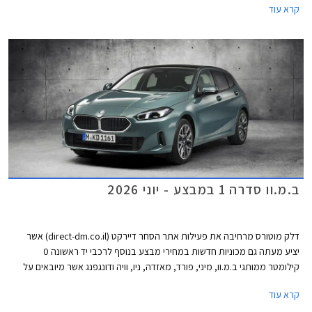
קרא עוד
ציונים של 4 כוכבים וחלקם כמעט איבדו את הכוכב החמישי.
ב.מ.וו סדרה 1 במבצע - יוני 2026
דלק מוטורס מרחיבה את פעילות אתר הסחר דיירקט (direct-dm.co.il) אשר
יציע מעתה גם מכוניות חדשות במחירי מבצע בנוסף לרכבי יד ראשונה 0
קילומטר ממותגי ב.מ.וו, מיני, פורד, מאזדה, ניו, וויה ודונגפנג אשר מיובאים על
ידה. לרגל הפעילות החדשה, ניתן למצוא באתר דיירקט את ב.מ.וו 116 בגרסת
קרא עוד
M-design במחיר מבצע של 199,000 ₪ המגלם הנחה משמעותית של 40,900