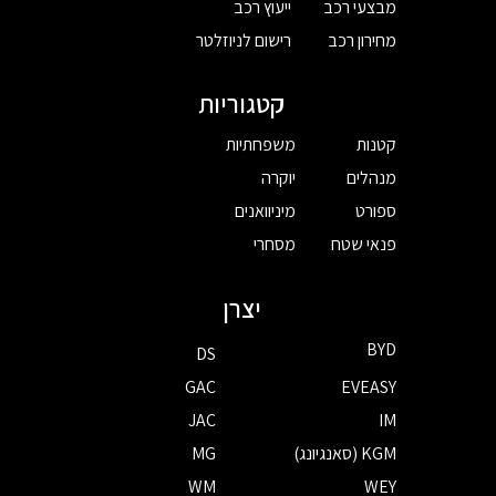
מבצעי רכב
ייעוץ רכב
מחירון רכב
רישום לניוזלטר
קטגוריות
קטנות
משפחתיות
מנהלים
יוקרה
ספורט
מיניוואנים
פנאי שטח
מסחרי
יצרן
BYD
DS
GAC
EVEASY
JAC
IM
KGM (סאנגיונג)
MG
WM
WEY