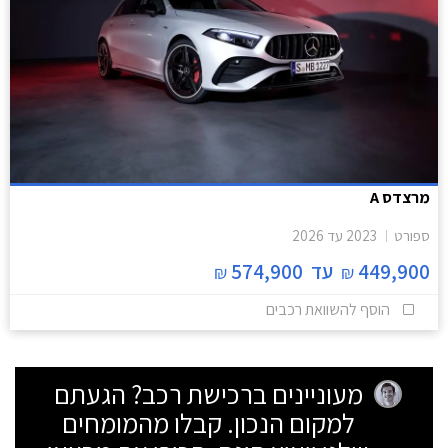
מרצדס A
ספורט
2023
עד
2026
449,900
עד
574,900
₪
₪
הוסף להשוואת רכבים
מעוניינים ברכישת רכב? הגעתם
למקום הנכון. קבלו מהמומחים