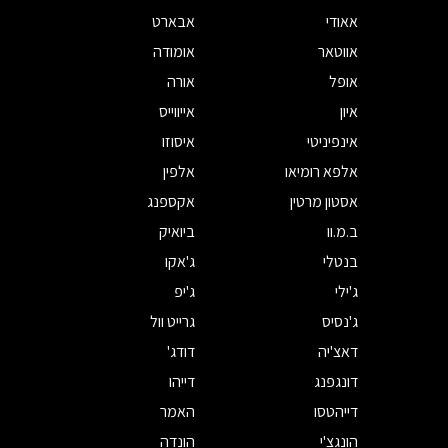
אאודי
אבארט
אווטאר
אומודה
אופל
אורה
איון
אייווייס
אינפיניטי
איסוזו
אלפא רומיאו
אלפין
אסטון מרטין
אקספנג
ב.מ.וו
ביואיק
בנטלי
ג'אקו
ג'ילי
ג'יפ
ג'נסיס
גרייט וול
דאצ'יה
דודג'
דונגפנג
דייהו
דייהטסו
האמר
הונגצ'י
הונדה