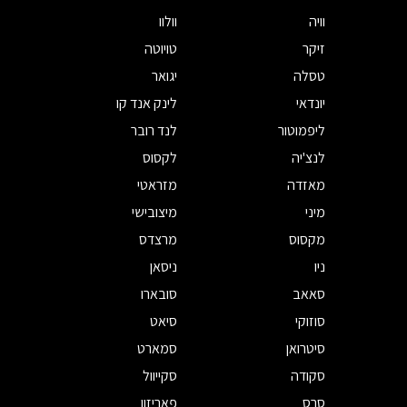
וויה
וולוו
זיקר
טויוטה
טסלה
יגואר
יונדאי
לינק אנד קו
ליפמוטור
לנד רובר
לנצ'יה
לקסוס
מאזדה
מזראטי
מיני
מיצובישי
מקסוס
מרצדס
ניו
ניסאן
סאאב
סובארו
סוזוקי
סיאט
סיטרואן
סמארט
סקודה
סקייוול
סרס
פאריזון