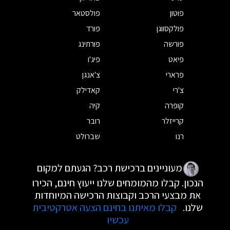
פוטון
פולסטאר
פולקסווגן
פורד
פורשה
פורתינג
פיאט
פיג'ו
פרארי
צ'אנגן
צ'רי
קאדילק
קופרה
קיה
קרייזלר
רובר
רנו
שברולט
מעוניינים ברכישת רכב? הגעתם למקום
הנכון. קבלו מהמומחים שלנו ייעוץ חינם, הכירו
את מבצעי הרכב וקבוצות הרכישה המיוחדות
שלנו.
קבלו מאיתנו בחינם הצעה אטרקטיבית
עכשיו