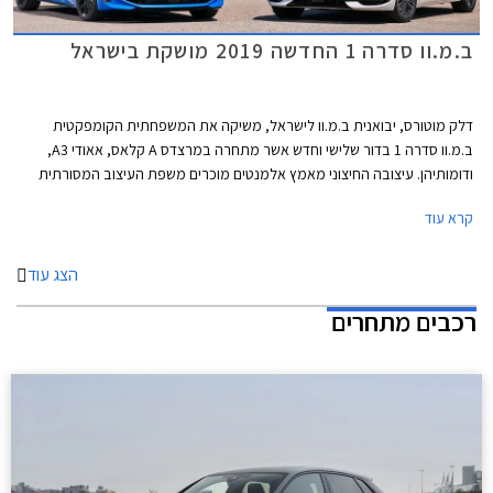
ב.מ.וו סדרה 1 החדשה 2019 מושקת בישראל
דלק מוטורס, יבואנית ב.מ.וו לישראל, משיקה את המשפחתית הקומפקטית
ב.מ.וו סדרה 1 בדור שלישי וחדש אשר מתחרה במרצדס A קלאס, אאודי A3,
ודומותיהן. עיצובה החיצוני מאמץ אלמנטים מוכרים משפת העיצוב המסורתית
של המותג הכוללים גריל כליות גדול וגופי תאורה רחבים מאחור המקנים מראה
קרא עוד
יציב ורחב..
הצג עוד
רכבים מתחרים