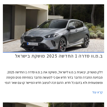
₪ ממחיר המחירון הרשמי. המבצע בתוקף עד 30 ביוני 2025.
ב.מ.וו סדרה 1 החדשה 2025 מושקת בישראל
דלק מוטורס, יבואנית ב.מ.וו לישראל, משיקה את ב.מ.וו סדרה 1 החדשה 2025.
מבחינת החברה מדובר בדור חדש אם כי למעשה מדובר במתיחת פנים מקיפה
ומשמעותית ולא בדגם כל חדש. הדגם זכה לעיצוב חדש המיישר קו עם שאר דגמי
החברה, תא נוסעים טכנולוגי יותר, והיצע מנועים עם סיוע היברידי קל. תחילה
קרא עוד
ישווק הדגם בגרסאות 120 ו- M135, כשבהמשך תגיע גרסת הכניסה 116.