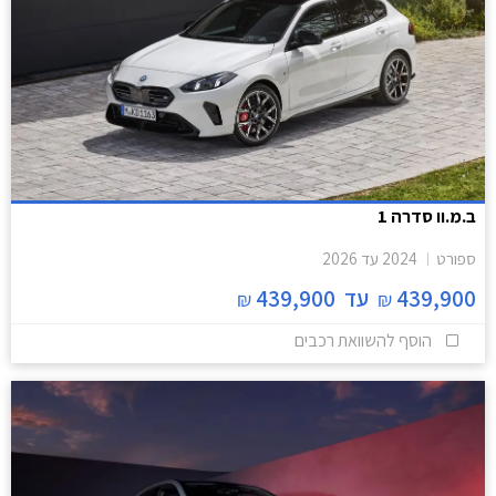
ב.מ.וו סדרה 1
ספורט
2024
עד
2026
439,900
עד
439,900
₪
₪
הוסף להשוואת רכבים