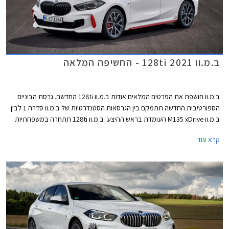
ב.מ.וו 128ti 2021 - החשיפה המלאה
ב.מ.וו חושפת את הפרטים המלאים אודות ב.מ.וו 128ti החדשה. גרסת הביניים
הספורטיבית החדשה תתמקם בין הגרסאות הסטנדרטיות של ב.מ.וו סדרה 1 לבין
ב.מ.וו M135 xDrive העומדת בראש ההיצע. ב.מ.וו 128ti תתחרה במשפחתיות
קומפקטיות ספורטיביות כגון פולקסווגן גולף GTI, רנו מגאן RS, פיג'ו 308 GTI
קרא עוד
וקופרה לאון. עם הגרסה החדשה מחזירה ב.מ.וו לחיים את צירוף האותיות ti,
קיצור של "Turismo Internazionale" שסימל בעבר את מכוניות הספורט של
המותג, הזכורה מביניהן היא ב.מ.וו 2002ti אשר מיצבה את מעמדה של ב.מ.וו
כיצרנית מכוניות ספורט משובחות.