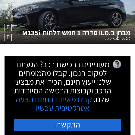
מבחן
ב.מ.וו סדרה 1 חמש דלתות M135i
2.0 xDrive אוטומט
מעוניינים ברכישת רכב? הגעתם
למקום הנכון. קבלו מהמומחים
שלנו ייעוץ חינם, הכירו את מבצעי
הרכב וקבוצות הרכישה המיוחדות
שלנו.
קבלו מאיתנו בחינם הצעה
אטרקטיבית עכשיו
התקשרו