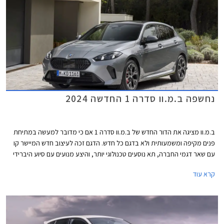
נחשפה ב.מ.וו סדרה 1 החדשה 2024
ב.מ.וו מציגה את הדור החדש של ב.מ.וו סדרה 1 אם כי מדובר למעשה במתיחת
פנים מקיפה ומשמעותית ולא בדגם כל חדש. הדגם זכה לעיצוב חדש המיישר קו
עם שאר דגמי החברה, תא נוסעים טכנולוגי יותר, והיצע מנועים עם סיוע היברידי
קל. סיומת ה- i אשר ייצגה את גרסאות הבנזין, לא תופיע עוד בדגמי ב.מ.וו ושייכת
קרא עוד
כעת בלעדית לדגמים החשמליים של החברה.