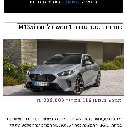
התקשרו או
מלאו פרטים
ונחזור אליכם בהקדם
כתבות
ב.מ.וו סדרה 1 חמש דלתות M135i
מבצע ב.מ.וו 116 במחיר 209,000 ₪
דלק מוטורס, יבואנית ב.מ.וו לישראל, יוצאת במבצע על ב.מ.וו 116 המשפחתית
בגרסת M-design המוצעת במחיר 209,000 ₪ המגלם הנחה משמעותית של