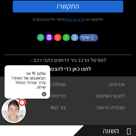
התקשרו
התקשרו או
מלאו פרטים
ונחזור אליכם בהקדם
שתף
לפורטל הרכב גיר דרושים כתבי רכב -
לחצו כאן כדי להצטרף
שלום 👋 אני
הצ'אטבוט של האתר!
צריך עזרה? התחל
אודותינו
שאלות נפוצות
שיחה.
לתנאי השימוש
מדיניות פרטיות
הצהרת נגישות
צור קשר
השווה