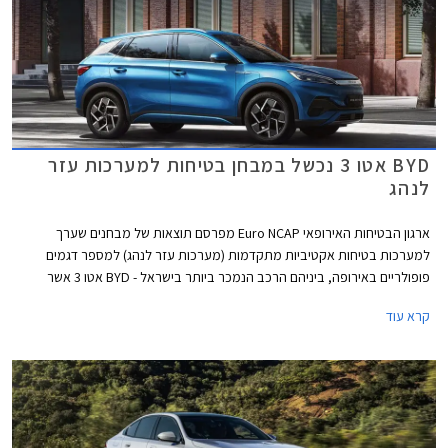
BYD אטו 3 נכשל במבחן בטיחות למערכות עזר
לנהג
ארגון הבטיחות האירופאי Euro NCAP מפרסם תוצאות של מבחנים שערך
למערכות בטיחות אקטיביות מתקדמות (מערכות עזר לנהג) למספר דגמים
פופולריים באירופה, ביניהם הרכב הנמכר ביותר בישראל - BYD אטו 3 אשר
נכשל במבחנים אלו עם ציון של 0 מתוך 4. למעשה מומחי הבטיחות של הארגון
קרא עוד
ממליצים שלא להשתמש במערכות הבטיחות האקטיביות של BYD אטו 3
בכבישים בין-עירוניים.