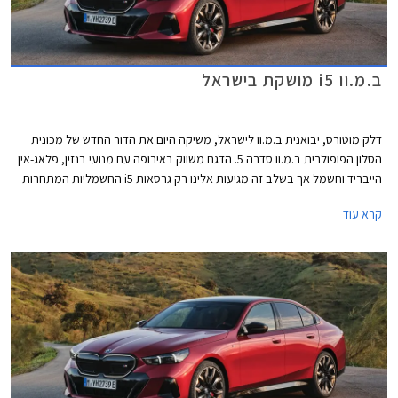
ב.מ.וו i5 מושקת בישראל
דלק מוטורס, יבואנית ב.מ.וו לישראל, משיקה היום את הדור החדש של מכונית
הסלון הפופולרית ב.מ.וו סדרה 5. הדגם משווק באירופה עם מנועי בנזין, פלאג-אין
הייבריד וחשמל אך בשלב זה מגיעות אלינו רק גרסאות i5 החשמליות המתחרות
בדגמים כגון מרצדס EQE, טסלה מודל S, וג'נסיס G80 החשמליות.
קרא עוד