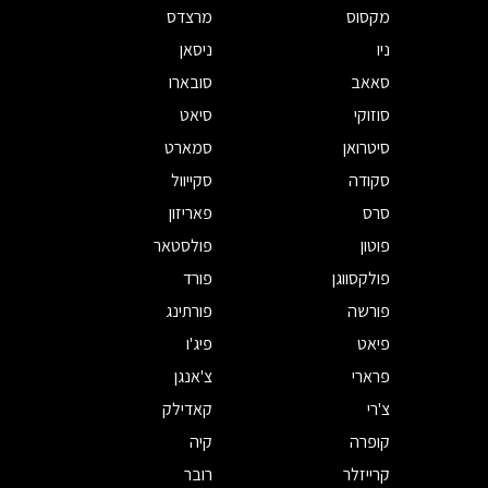
מקסוס
מרצדס
ניו
ניסאן
סאאב
סובארו
סוזוקי
סיאט
סיטרואן
סמארט
סקודה
סקייוול
סרס
פאריזון
פוטון
פולסטאר
פולקסווגן
פורד
פורשה
פורתינג
פיאט
פיג'ו
פרארי
צ'אנגן
צ'רי
קאדילק
קופרה
קיה
קרייזלר
רובר