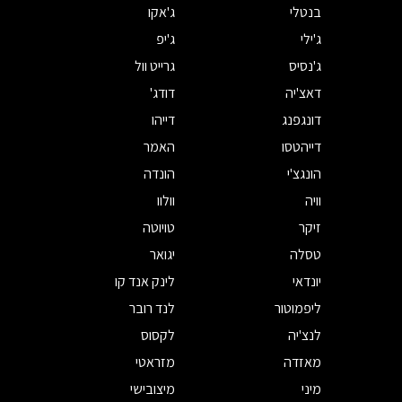
בנטלי
ג'אקו
ג'ילי
ג'יפ
ג'נסיס
גרייט וול
דאצ'יה
דודג'
דונגפנג
דייהו
דייהטסו
האמר
הונגצ'י
הונדה
וויה
וולוו
זיקר
טויוטה
טסלה
יגואר
יונדאי
לינק אנד קו
ליפמוטור
לנד רובר
לנצ'יה
לקסוס
מאזדה
מזראטי
מיני
מיצובישי