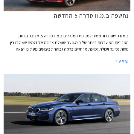
נחשפה ב.מ.וו סדרה 5 החדשה
ב.מ.וו חושפת דור שמיני למכונית המנהלים ב.מ.וו סדרה 5. מדובר באחת
המכוניות המוערכות ביותר של ב.מ.וו עם שושלת ארוכה של דגמים ששילבו בין
נוחות נסיעה ויכולת גמיעת מרחקים ברמה גבוהה לביצועים מעולים והנאה
מנהיגה, במהלך השנה צפויה לחגוג הסדרה 10 מיליון יחידות שירדו מפסי הייצור
קרא עוד
מאז הושק הדור הראשון בשנת 1972. הדור היוצא הביא עמו את בשורת ה- PHEV
אל השושלת, והדור החדש הוא הראשון שיוצע גם עם יחידות הנעה חשמליות.
הדור החדש של ב.מ.וו סדרה 5 נחשף כמעט במקביל למתחרה הנצחית מרצדס
E קלאס אך הוא צפוי להתחרות גם במרצדס EQE החשמלית. לעומת ב.מ.וו
ומרצדס אאודי החליטה לוותר לחלוטין על גרסאות הבנזין וצפויה להציג דור חדש
לאאודי A6 על טהרת ההנעה החשמלית.