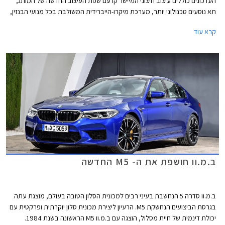
העדכונים כוללים עיצוב חיצוני המיישר קו עם שפת העיצוב החדשה של המותג,
תא נוסעים טכנולוגי יותר, מערכת מיקרו-הייברידית המשולבת בכל מנועי הבנזין,
וגרסת פלאג-אין הייבריד חדשה בהספק 394 כ"ס.
קרא עוד
ב.מ.וו חושפת את ה- M5 החדשה
ב.מ.וו סדרה 5 הנחשבת בעיני רבים למכונית הסלון הטובה בעולם, מוצגת עתה
בגרסת הביצועים הנחשקת M5. הרעיון ליצירת מכונית סלון יוקרתית ופרקטית עם
יכולת דינמית של חיית מסלול, הוצגה עם ב.מ.וו M5 הראשונה בשנת 1984.