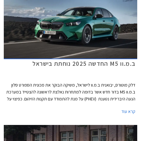
ב.מ.וו M5 החדשה 2025 נוחתת בישראל
דלק מוטורס, יבואנית ב.מ.וו לישראל, משיקה הבוקר את מכונית הספורט סלון
ב.מ.וו M5 בדור חדש אשר בדומה למתחרות נאלצת לראשונה להצטייד במערכת
הנעה היברידית נטענת (PHEV) על מנת להתמודד עם תקנות הזיהום. כפיצוי על
תוספת המשקל הגדולה, מקבלים הספק אדיר של 727 כ"ס וטווח נסיעה חשמלי
קרא עוד
של עד 68 ק"מ. מחירה של ב.מ.וו M5 החדשה 2025 עומד על 1,199,900 ₪.