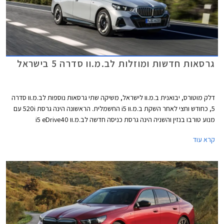
גרסאות חדשות ומוזלות לב.מ.וו סדרה 5 בישראל
דלק מוטורס, יבואנית ב.מ.וו לישראל, משיקה שתי גרסאות נוספות לב.מ.וו סדרה
5, כחודש וחצי לאחר השקת ב.מ.וו i5 החשמלית. הראשונה הינה גרסת 520i עם
מנוע טורבו בנזין והשניה הינה גרסת כניסה חדשה לב.מ.וו i5 eDrive40
החשמלית הנקראת אלגנט. שתי הגרסאות החדשות מוצעות במחיר נגיש יותר
קרא עוד
ביחס לגרסאות ההשקה ומחירן עומד על החל מ- 469,000 ₪ ו- 579,000 ₪
בהתאמה.