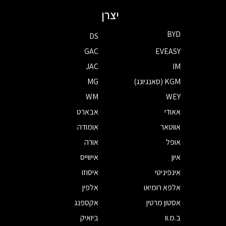
יצרן
BYD
DS
GAC
EVEASY
JAC
IM
KGM (סאנגיונג)
MG
WM
WEY
אאודי
אבארט
אווטאר
אומודה
אופל
אורה
איון
אייווייס
אינפיניטי
איסוזו
אלפא רומיאו
אלפין
אסטון מרטין
אקספנג
ב.מ.וו
ביואיק