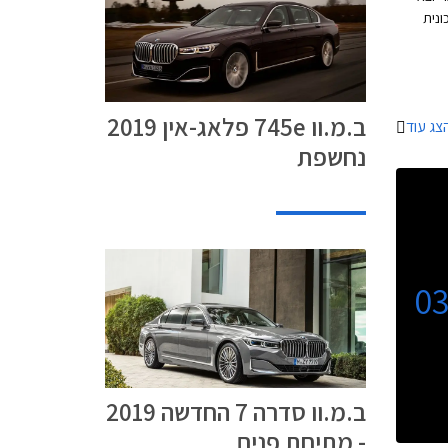
ונית
לראות את
 חלון
 חדה. מאחור ניתן
פתחי
ב.מ.וו 745e פלאג-אין 2019
צג עוד
.
נחשפת
0
ב.מ.וו סדרה 7 החדשה 2019
- מתיחת פנים