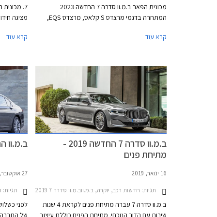
מכונית הפאר ב.מ.וו סדרה 7 החדשה 2023
7. מכונית
המתחרה בדגמי מרצדס S קלאס, מרצדס EQS,
מציגה חידו
אאודי A8, ולקסוס LS. כמו מרבית דגמי ב.מ.וו
להתעלם מהע
קרא עוד
קרא עוד
החדשים, גם ספינת הדגל של המותג מציגה עיצוב
ב.מ
בלתי שגרתי ושנוי במחלוקת. החזית כמעט אנכית
ויחד עם חז
וכוללת גריל כליות בגודל עצום עם מסגרת מוארת
ענקי ופגוש 
שגונב את ההצגה, ופנסי לד צרים מפוצלים
מעט קשה לע
המשובצים באבני קריסטל מבית סברובסקי. מהצד
חלק ואלגנט
מתקבל עיצוב נקי ואלגנטי ומאחור מראה
הדלתות המ
מינימליסטי עם יחידות תאורה צרות ופגוש גדול וחלק
מהגרסאות י
למדי. בכל אופן, למכונית נוכחות מובחנת בכביש בין
ומעלה. גם 
היתר בזכות מרכב באורך 5.4 מטרים.
תאורה צרות
אל הפגוש ש
ב.מ.וו סדרה 7 החדשה 2019 -
ב.מ.וו החל
מתיחת פנים
16 ינואר, 2019
27 אוקטובר, 2015
תגיות:
חדשות רכב, יוקרה, ב.מ.ווב.מ.וו סדרה 7 2015-2019
תגיות:
ח
ב.מ.וו סדרה 7 עברה מתיחת פנים לקראת 4 שנות
לפני כשלוש
שירות עם הדור הנוכחי. מתיחת הפנים כוללת עיצוב