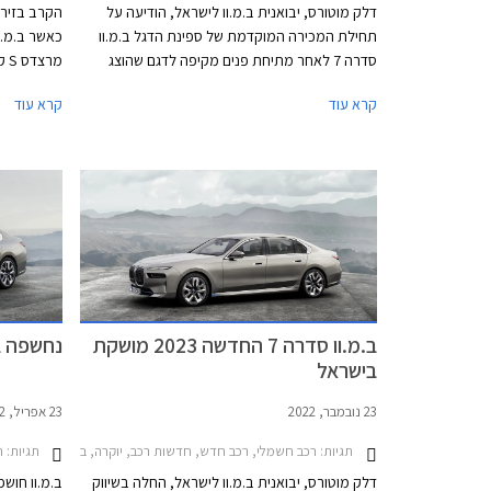
דלק מוטורס, יבואנית ב.מ.וו לישראל, הודיעה על
הקרב בזירת
תחילת המכירה המוקדמת של ספינת הדגל ב.מ.וו
כאשר ב.מ.ו
סדרה 7 לאחר מתיחת פנים מקיפה לדגם שהוצג
מר
לראשונה בשנת 2022. היחידות הראשונות של הדגם
קרא עוד
קרא עוד
החדש צפויות להגיע לכבישי ישראל במהלך חודש
רק בעדכון 
אוקטובר 2026 במחיר התחלתי של 889,900 ₪ על
מדובר בהטמ
מנת להתחרות במרצדס S קלאס אשר גם היא
עודכנה לאחרונה.
הצעירים של
השנויה במח
העיצוב האח
ב.מ.וו סדרה 7 החדשה 2023 מושקת
נחשפה ב.מ.וו
בישראל
23 נובמבר, 2022
23 אפריל, 2022
תגיות:
תגיות:
רכב חשמלי, רכב חדש, חדשות רכב, יוקרה, ב.מ.וו, ב.מ.וו סדרה 7 ארוך 2019-2022, ב.מ.וו סדרה 7 2022-2026מחירון
חד
דלק מוטורס, יבואנית ב.מ.וו לישראל, החלה בשיווק
ב.מ.וו חושפ