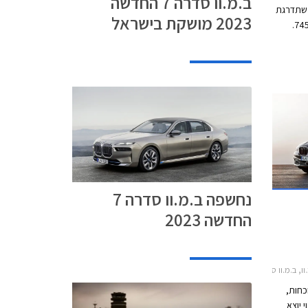
ב.מ.וו סדרה 7 החדשה
משתדרגת
2023 מושקת בישראל
גם גרסת הפלאג-אין הייבריד העונה לשם 745e.
רגת
זין
בנפח 3.0 ליטרים בהספק 285 כ"ס ומומנט של 45.9
 113 כ"ס היוצרים
יחדיו הספק משולב של 394 כ"ס ומומנט של 61.6
וכים אוטומטית
ת מבית ZF ומספק תאוצה 0-100 קמ"ש תוך
5.2 שניות, וצריכת דלק של 2.1 ליטר ל- 100 ק"מ עם
סוללה טעונה. טווח הנסיעה החשמלי עומד על 58
נחשפה ב.מ.וו סדרה 7
החדשה 2023
.מ.וו סדרה 7 ארוך 2015-2019
נוכחות,
 יוצא