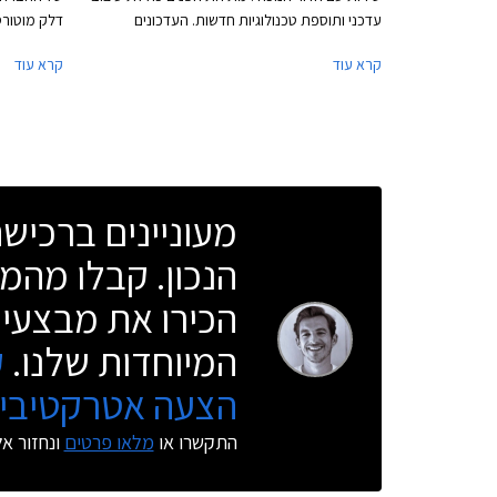
עדכני ותוספת טכנולוגיות חדשות. העדכונים
החיצוניים כוללים את גריל הכליות המסורתי בגרסתו
החדשה מגדי
קרא עוד
קרא עוד
החדשה כפי שנחשפנו אליו לראשונה בב.מ.וו X7.
האקסקלוסיב
ספינת הדגל המעודכנת מציגה גריל ענק שמידותיו
פורצות דרך
צמחו ב- 40% ביחס לדגם הפורש. עוד ניתן להבחין
ועד לקישורי
בסמל המותג במידות גדולות יותר, ובגופי תאורה
קדמיים צרים יותר, עם אופציה לתאורה מסוג לייזר.
כמו כן טוענת ב.מ.וו להפחתת מקדם הגרר בעזרת
מעוניינים ברכי
זרימת אוויר חלקה יותר סביב המרכב.
הנכון. קבלו מהמו
הכירו את מבצעי 
המיוחדות שלנו.
ק
הצעה אטרקטיבית
התקשרו או
מלאו פרטים
ונחזור א