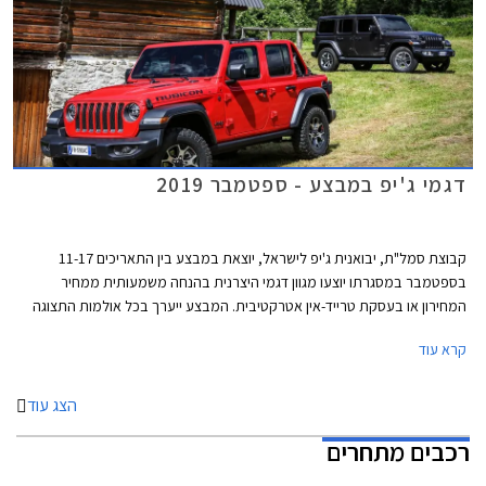
דגמי ג'יפ במבצע - ספטמבר 2019
קבוצת סמל"ת, יבואנית ג'יפ לישראל, יוצאת במבצע בין התאריכים 11-17
בספטמבר במסגרתו יוצעו מגוון דגמי היצרנית בהנחה משמעותית ממחיר
המחירון או בעסקת טרייד-אין אטרקטיבית. המבצע ייערך בכל אולמות התצוגה
של ג'יפ ברחבי הארץ.
קרא עוד
הצג עוד
רכבים מתחרים