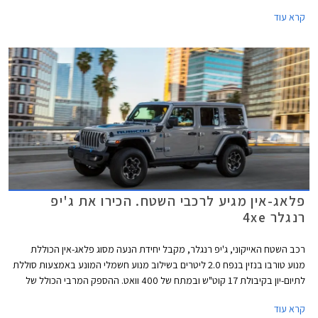
הכבישים, ביניהם ג'יפ אוונג'ר הקטן וג'יפ וואגוניר EV המפואר. אליהם יצטרף גם
קרא עוד
ג'יפ ריקון שנראה כמו היורש של ג'יפ רנג'לר הקשוח. בשלב זה שלושת הדגמים
מוגדרים כקונספט אך נראים קרובים מאוד לפס הייצור.
פלאג-אין מגיע לרכבי השטח. הכירו את ג'יפ
רנגלר 4xe
רכב השטח האייקוני, ג'יפ רנגלר, מקבל יחידת הנעה מסוג פלאג-אין הכוללת
מנוע טורבו בנזין בנפח 2.0 ליטרים בשילוב מנוע חשמלי המונע באמצעות סוללת
לתיום-יון בקיבולת 17 קוט"ש ובמתח של 400 וואט. ההספק המרבי הכולל של
יחידת ההנעה עומד על 375 כ"ס והמומנט המרבי 65 קג"מ. יחידה זו משודכת
קרא עוד
לתיבת 8 הילוכים אוטומטית פלנטרית ומאפשרת נסיעה על טהרת החשמל