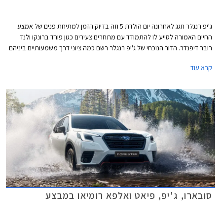
ג'יפ רנגלר חגג לאחרונה יום הולדת 5 וזה בדיוק הזמן למתיחת פנים של אמצע
החיים האמורה לסייע לו להתמודד עם מתחרים צעירים כגון פורד ברונקו ולנד
רובר דיפנדר. הדור הנוכחי של ג'יפ רנגלר רשם כמה ציוני דרך משמעותיים ביניהם
גרסת PHEV ראשונה בתולדות הדגם, גרסת הטנדר המוארכת גלדיאטור, ושלל
קרא עוד
גרסאות קרביות עם מנועים חזקים. לצד זאת סבל ג'יפ רנגלר מרמת בטיחות
נמוכה ותא נוסעים מאכזב, נקודות שקיבלו התייחסות במסגרת מתיחת הפנים.
ג'יפ רנגלר המעודכן עושה את הופעת הבכורה בתערוכות הרכב של ניו יורק
המתקיימת בימים אלה.
סובארו, ג'יפ, פיאט ואלפא רומיאו במבצע