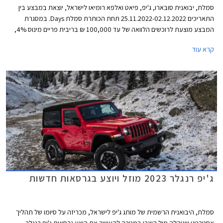
סמלת, יבואנית סובארו, ג'יפ, פיאט ואלפא רומיאו לישראל, יוצאת במבצע בין
התאריכים 25.11.2022-02.12.2022 תחת הכותרת סמלת Days. במסגרת
המבצע מוצעת לרוכשים הלוואה של עד 100,000 ₪ בריבית פריים מינוס 4%,
כלומר ריבית של 0.25% נכון להיום. לחילופין יוכלו רוכשי דגמי אלפא רומיאו וג'יפ
קרא עוד
לבחור בהלוואה של עד 300,000 ₪ בריבית פריים מינוס 0.5%, כלומר ריבית
של 3.75% נכון להיום. כל מסלולי המימון מוצעים לתקופה של עד 60 חודשים
וכוללים עמלת הקמה בסך 1.5% ממחיר הרכב ודמי משכון ושעבוד בסך 350 ₪,
שניהם בצירוף מע"מ.
ג'יפ רנגלר 2023 מוזל ויוצע בגרסאות חדשות
סמלת, היבואנית הרשמית של מותג ג'יפ לישראל, מכריזה על סיומו של תהליך
אסטרטגי שניהלה מול היצרן במטרה להעשיר את היצע גרסאות ג'יפ רנגלר