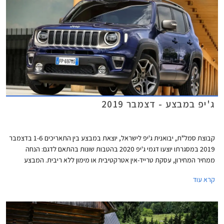
ג'יפ במבצע - דצמבר 2019
קבוצת סמל"ת, יבואנית ג'יפ לישראל, יוצאת במבצע בין התאריכים 1-6 בדצמבר
2019 במסגרתו יוצעו דגמי ג'יפ 2020 בהטבות שונות בהתאם לדגם: הנחה
ממחיר המחירון, עסקת טרייד-אין אטרקטיבית או מימון ללא ריבית. המבצע
ייערך בכל אולמות התצוגה של ג'יפ ברחבי הארץ.
קרא עוד