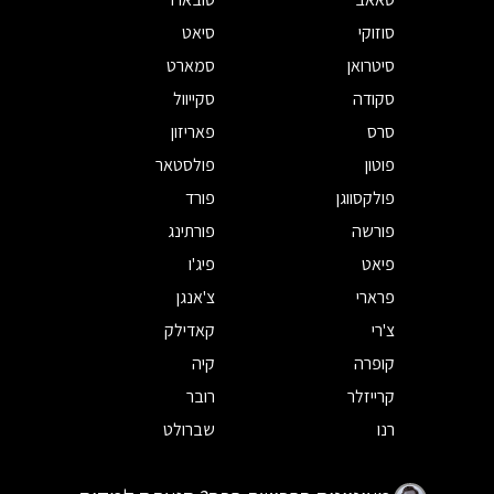
סוזוקי
סיאט
סיטרואן
סמארט
סקודה
סקייוול
סרס
פאריזון
פוטון
פולסטאר
פולקסווגן
פורד
פורשה
פורתינג
פיאט
פיג'ו
פרארי
צ'אנגן
צ'רי
קאדילק
קופרה
קיה
קרייזלר
רובר
רנו
שברולט