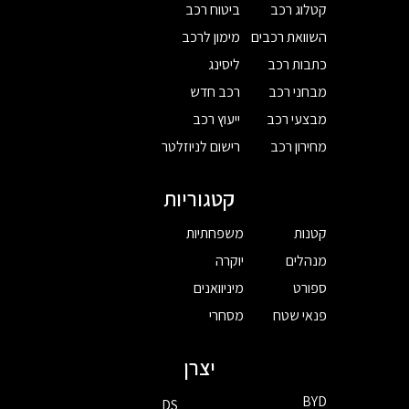
קטלוג רכב
ביטוח רכב
השוואת רכבים
מימון לרכב
כתבות רכב
ליסינג
מבחני רכב
רכב חדש
מבצעי רכב
ייעוץ רכב
מחירון רכב
רישום לניוזלטר
קטגוריות
קטנות
משפחתיות
מנהלים
יוקרה
ספורט
מיניוואנים
פנאי שטח
מסחרי
יצרן
BYD
DS