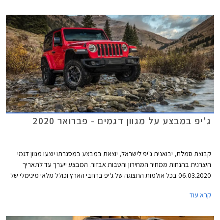
לאורך 40 ק"מ כאשר הסוללה טעונה במלואה.
ג'יפ במבצע על מגוון דגמים - פברואר 2020
קבוצת סמלת, יבואנית ג'יפ לישראל, יוצאת במבצע במסגרתו יוצעו מגוון דגמי
היצרנית בהנחות ממחיר המחירון והטבות אבזור. המבצע ייערך עד לתאריך
06.03.2020 בכל אולמות התצוגה של ג'יפ ברחבי הארץ וכולל מלאי מינימלי של
10 יחידות מכל דגם משתתף במבצע.
קרא עוד