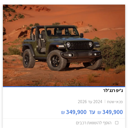
ג'יפ רנג'לר
פנאי שטח
2024
עד
2026
349,900
עד
349,900
₪
₪
הוסף להשוואת רכבים