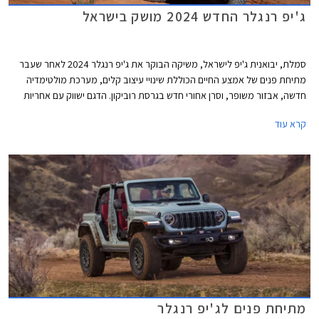
ג'יפ רנגלר החדש 2024 מושק בישראל
סמלת, יבואנית ג'יפ לישראל, משיקה הבוקר את ג'יפ רנגלר 2024 לאחר שעבר
מתיחת פנים של אמצע החיים הכוללת שינויי עיצוב קלים, מערכת מולטימדיה
חדשה, אבזור משופר, וסרן אחורי חדש בגרסת רוביקון. הדגם ישווק עם אחריות
מורחבת למשך 5 שנים על הגיר והמנוע. היצע המנועים נותר ללא שינוי וכך גם
קרא עוד
המחיר העומד על החל מ- 379,900 ₪.
מתיחת פנים לג'יפ רנגלר