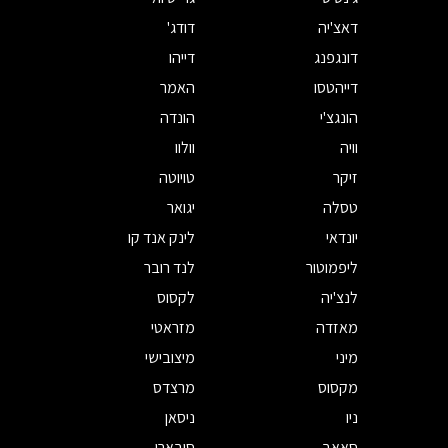
דאצ'יה
דודג'
דונגפנג
דייהו
דייהטסו
האמר
הונגצ'י
הונדה
וויה
וולוו
זיקר
טויוטה
טסלה
יגואר
יונדאי
לינק אנד קו
ליפמוטור
לנד רובר
לנצ'יה
לקסוס
מאזדה
מזראטי
מיני
מיצובישי
מקסוס
מרצדס
ניו
ניסאן
סאאב
סובארו