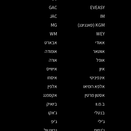
GAC
EVEASY
JAC
IM
KGM (סאנגיונג)
MG
WM
WEY
אאודי
אבארט
אווטאר
אומודה
אופל
אורה
איון
אייווייס
אינפיניטי
איסוזו
אלפא רומיאו
אלפין
אסטון מרטין
אקספנג
ב.מ.וו
ביואיק
בנטלי
ג'אקו
ג'ילי
ג'יפ
ג'נסיס
גרייט וול