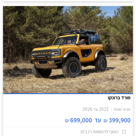
פורד ברונקו
פנאי שטח
2022
עד
2026
399,900
עד
699,000
₪
₪
הוסף להשוואת רכבים