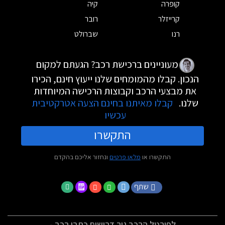
קופרה
קיה
קרייזלר
רובר
רנו
שברולט
מעוניינים ברכישת רכב? הגעתם למקום
הנכון. קבלו מהמומחים שלנו ייעוץ חינם, הכירו
את מבצעי הרכב וקבוצות הרכישה המיוחדות
שלנו.
קבלו מאיתנו בחינם הצעה אטרקטיבית
עכשיו
התקשרו
התקשרו או
מלאו פרטים
ונחזור אליכם בהקדם
שתף
לפורטל הרכב גיר דרושים כתבי רכב -