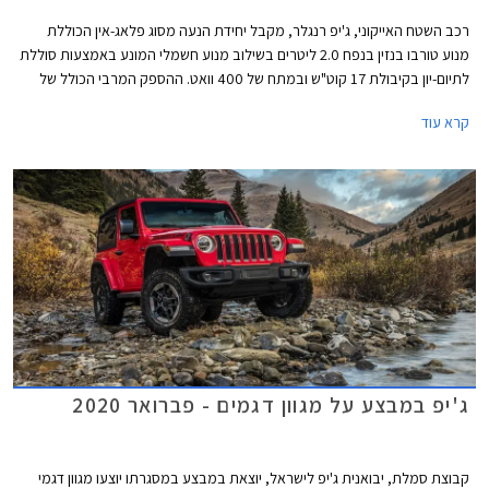
רכב השטח האייקוני, ג'יפ רנגלר, מקבל יחידת הנעה מסוג פלאג-אין הכוללת
מנוע טורבו בנזין בנפח 2.0 ליטרים בשילוב מנוע חשמלי המונע באמצעות סוללת
לתיום-יון בקיבולת 17 קוט"ש ובמתח של 400 וואט. ההספק המרבי הכולל של
יחידת ההנעה עומד על 375 כ"ס והמומנט המרבי 65 קג"מ. יחידה זו משודכת
קרא עוד
לתיבת 8 הילוכים אוטומטית פלנטרית ומאפשרת נסיעה על טהרת החשמל
לאורך 40 ק"מ כאשר הסוללה טעונה במלואה.
ג'יפ במבצע על מגוון דגמים - פברואר 2020
קבוצת סמלת, יבואנית ג'יפ לישראל, יוצאת במבצע במסגרתו יוצעו מגוון דגמי