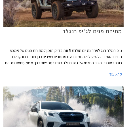
מתיחת פנים לג'יפ רנגלר
ג'יפ רנגלר חגג לאחרונה יום הולדת 5 וזה בדיוק הזמן למתיחת פנים של אמצע
החיים האמורה לסייע לו להתמודד עם מתחרים צעירים כגון פורד ברונקו ולנד
רובר דיפנדר. הדור הנוכחי של ג'יפ רנגלר רשם כמה ציוני דרך משמעותיים ביניהם
גרסת PHEV ראשונה בתולדות הדגם, גרסת הטנדר המוארכת גלדיאטור, ושלל
קרא עוד
גרסאות קרביות עם מנועים חזקים. לצד זאת סבל ג'יפ רנגלר מרמת בטיחות
נמוכה ותא נוסעים מאכזב, נקודות שקיבלו התייחסות במסגרת מתיחת הפנים.
ג'יפ רנגלר המעודכן עושה את הופעת הבכורה בתערוכות הרכב של ניו יורק
המתקיימת בימים אלה.