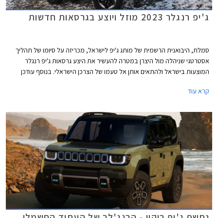
ג'יפ רנגלר 2023 מוזל ויוצע בגרסאות חדשות
סמלת, היבואנית הרשמית של מותג ג'יפ לישראל, מכריזה על סיומו של תהליך
אסטרטגי שניהלה מול היצרן במטרה להעשיר את היצע גרסאות ג'יפ רנגלר
המוצעות בישראל ולהתאים אותן אל טעמו של הצרכן הישראלי. בנוסף עודכן
מחירון הדגם המציג הוזלות הנעות בין 4,100 ₪ ל- 19,100 ₪.
קרא עוד
נחשף ג'יפ ריקון - הרנג'לר של העתיד החשמלי