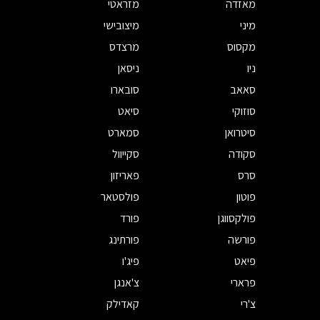
מאזדה
מזראטי
מיני
מיצובישי
מקסוס
מרצדס
ניו
ניסאן
סאאב
סובארו
סוזוקי
סיאט
סיטרואן
סמארט
סקודה
סקייוול
סרס
פאריזון
פוטון
פולסטאר
פולקסווגן
פורד
פורשה
פורתינג
פיאט
פיג'ו
פרארי
צ'אנגן
צ'רי
קאדילק