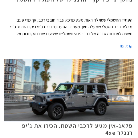
העתיד החשמלי עשוי להיראות מעט מדכא עבור חובבי רכב, אך מדי פעם
מבליח רכב חשמלי שמעלה חיוך מעודד, הפעם מדובר בג'יפ ריקון החדש. ג'יפ
חשפה לאחרונה סדרה של רכבי פנאי חשמליים שיגיעו בשנים הקרובות אל
הכבישים, ביניהם ג'יפ אוונג'ר הקטן וג'יפ וואגוניר EV המפואר. אליהם יצטרף גם
קרא עוד
ג'יפ ריקון שנראה כמו היורש של ג'יפ רנג'לר הקשוח. בשלב זה שלושת הדגמים
מוגדרים כקונספט אך נראים קרובים מאוד לפס הייצור.
פלאג-אין מגיע לרכבי השטח. הכירו את ג'יפ
רנגלר 4xe