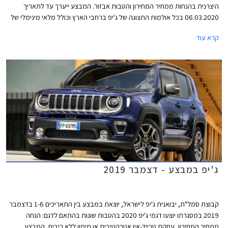
היצרנית בהנחות ממחיר המחירון והטבות אבזור. המבצע ייערך עד לתאריך
06.03.2020 בכל אולמות התצוגה של ג'יפ ברחבי הארץ וכולל מלאי מינימלי של
10 יחידות מכל דגם משתתף במבצע.
קרא עוד
ג'יפ במבצע - דצמבר 2019
קבוצת סמל"ת, יבואנית ג'יפ לישראל, יוצאת במבצע בין התאריכים 1-6 בדצמבר
2019 במסגרתו יוצעו דגמי ג'יפ 2020 בהטבות שונות בהתאם לדגם: הנחה
ממחיר המחירון, עסקת טרייד-אין אטרקטיבית או מימון ללא ריבית. המבצע