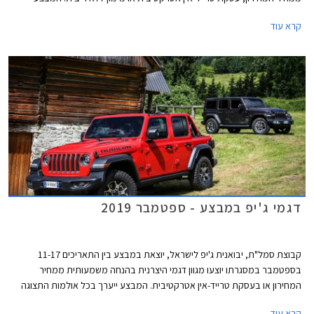
ייערך בכל אולמות התצוגה של ג'יפ ברחבי הארץ.
קרא עוד
דגמי ג'יפ במבצע - ספטמבר 2019
קבוצת סמל"ת, יבואנית ג'יפ לישראל, יוצאת במבצע בין התאריכים 11-17
בספטמבר במסגרתו יוצעו מגוון דגמי היצרנית בהנחה משמעותית ממחיר
המחירון או בעסקת טרייד-אין אטרקטיבית. המבצע ייערך בכל אולמות התצוגה
של ג'יפ ברחבי הארץ.
קרא עוד