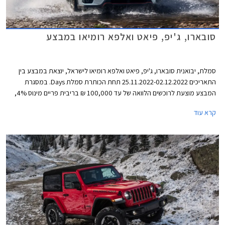
סובארו, ג'יפ, פיאט ואלפא רומיאו במבצע
סמלת, יבואנית סובארו, ג'יפ, פיאט ואלפא רומיאו לישראל, יוצאת במבצע בין
התאריכים 25.11.2022-02.12.2022 תחת הכותרת סמלת Days. במסגרת
המבצע מוצעת לרוכשים הלוואה של עד 100,000 ₪ בריבית פריים מינוס 4%,
כלומר ריבית של 0.25% נכון להיום. לחילופין יוכלו רוכשי דגמי אלפא רומיאו וג'יפ
קרא עוד
לבחור בהלוואה של עד 300,000 ₪ בריבית פריים מינוס 0.5%, כלומר ריבית
של 3.75% נכון להיום. כל מסלולי המימון מוצעים לתקופה של עד 60 חודשים
וכוללים עמלת הקמה בסך 1.5% ממחיר הרכב ודמי משכון ושעבוד בסך 350 ₪,
שניהם בצירוף מע"מ.