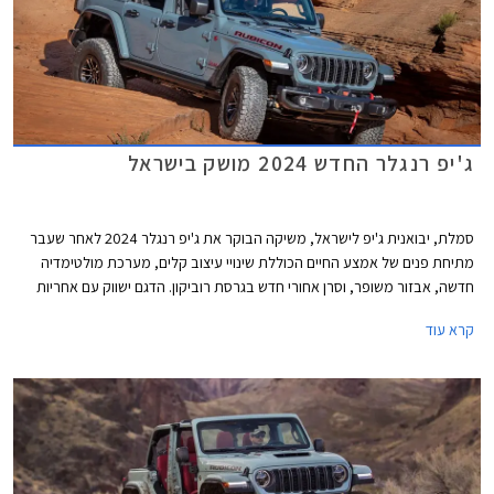
ג'יפ רנגלר החדש 2024 מושק בישראל
סמלת, יבואנית ג'יפ לישראל, משיקה הבוקר את ג'יפ רנגלר 2024 לאחר שעבר
מתיחת פנים של אמצע החיים הכוללת שינויי עיצוב קלים, מערכת מולטימדיה
חדשה, אבזור משופר, וסרן אחורי חדש בגרסת רוביקון. הדגם ישווק עם אחריות
מורחבת למשך 5 שנים על הגיר והמנוע. היצע המנועים נותר ללא שינוי וכך גם
קרא עוד
המחיר העומד על החל מ- 379,900 ₪.