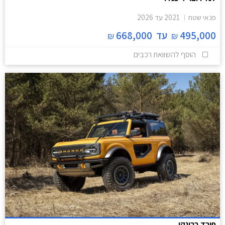
פנאי שטח
2021
עד
2026
495,000
עד
668,000
₪
₪
הוסף להשוואת רכבים
פורד ברונקו