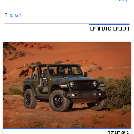
הצג עוד
רכבים מתחרים
ג'יפ רנג'לר