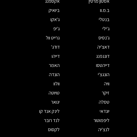
אסטון מרטין
אקספנג
ב.מ.וו
ביואיק
בנטלי
ג'אקו
ג'ילי
ג'יפ
ג'נסיס
גרייט וול
דאצ'יה
דודג'
דונגפנג
דייהו
דייהטסו
האמר
הונגצ'י
הונדה
וויה
וולוו
זיקר
טויוטה
טסלה
יגואר
יונדאי
לינק אנד קו
ליפמוטור
לנד רובר
לנצ'יה
לקסוס