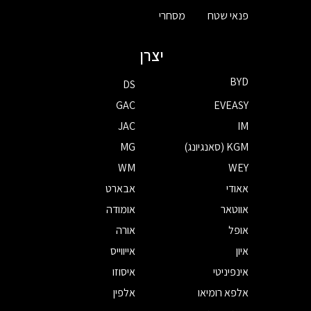
פנאי שטח
מסחרי
יצרן
BYD
DS
GAC
EVEASY
JAC
IM
KGM (סאנגיונג)
MG
WM
WEY
אאודי
אבארט
אווטאר
אומודה
אופל
אורה
איון
אייווייס
אינפיניטי
איסוזו
אלפא רומיאו
אלפין