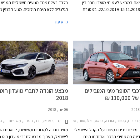
צאת במבצע לעמיתי מועדון חבר בין
בלבד בעלת צמד מנועים חשמליים המניעי
התאריכים 22.10.2019-15.11.2019. במסגרת
הגלגלים ללא תיבת הילוכים. מנוע הבנזין 
ו עמיתי המועדון הנחות על מגוון דגמי
בעיקר כגנרטור לטעינת הסוללה מסוג ליתיום
קרא עוד
ת אבזור, ותוכנית מימון בבנק אוצר
פי הונדה, יחידת ההנעה ההיברידית של הגא
החייל בריבית של פריים מינוס 0.4%. בנוסף תוצע
מספקת נסיעה חסכונית וחלקה יותר ממער
אים מועדפים במסגרת תכנית המימון
היברידית רגילה, ועתידה למצוא את מקומ
מבצע יערך בכל אולמות התצוגה של
דגמי החברה. מגמה זו מיישרת קו עם הצהר
י הארץ.
לפיה בכוונתה לשווק לשוק האירופאי רכבים
חשמליים או היברידיים בלבד עד לשנת 2025.
י הסופר מיני המובילים
מבצע הונדה לחברי מועדון הוט - 
110, ₪
2018
06 יוני, 2018
תות 2017-2022הונדה סיוויק סדאן 2017-2019
תגיות:
ריכים, קטנות, הונדה, סיאט, פולקסווגן, סיטרואן, טויוטה, הונדה ג'אז 2015-2020, טויוטה יאריס 2017-2020, סיאט איביזה 2017-2021, פולקסווגן פולו 5 דלתות 2018-2021, סיטרואן C3 2017-2020מחירון רכב
מבצעי רכב, קטנות, משפחתיות, פנאי שטח, הונדה, הונדה ג'אז 2015-2020, הונדה 5-2018
 מיני חביבים במיוחד על הקהל הישראלי
מאיר חברה למכוניות ומשאיות, יבואנית הו
ינה בה מחירי הרכב ואחזקתו הינם
לישראל, תערוך מבצע לחברי מועדון הוט בי