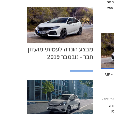
ם את
משמש
-יון. על
ז'
כת
ה בשלל
ת הונדה,
מבצע הונדה לעמיתי מועדון
חבר - נובמבר 2019
יוני
HR-V 201, הונדה סיוויק 5 דלתות 2017-2022הונדה סיוויק סדאן 2017-2019
נדה
ן