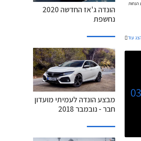
רתו תציע הנחות
הונדה ג'אז החדשה 2020
על כל דגמי הונדה, אפשרות לתשלום בסך 30,000
נחשפת
שראי של המועדון, ו- 25% הנחה על
יתקיים
 ברחבי
צג עוד
0
מבצע הונדה לעמיתי מועדון
חבר - נובמבר 2018