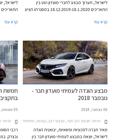
לישראל, תערוך מבצע לחברי מועדון הוט בין
לישראל, יו
התאריכים 18.12.2019-18.1.2020 במסגרתו תציע
הנחות על מגוון דגמי הונדה, אפשרות לתשלום
המבצע יקבל
קרא עוד
קרא עוד
30,000 ₪ בכרטיס האשראי של המועדון, ו- 30%
הונדה, הטבו
הנחה ברכישת אביזרים בהתקנה מקומית. המבצע
יתקיים ב- 16 אולמות התצוגה של הונדה ברחבי
הלוואה בתנ
הארץ.
חבר ליס. ה
הונדה ברחב
מבצע הונדה לעמיתי מועדון חבר -
חמשת רכב
נובמבר 2018
בתקציב של 000
06 נובמבר, 2018
05 אוגוסט, 2018
תגיות:
תגיות:
מבצעי רכב חבר, מבצעי רכב, קטנות, משפחתיות, פנאי שטח, הונדה, הונדה ג'אז 2015-2020, הונדה HR-V 2015-2018, הונדה סיוויק 5 דל
מד
מאיר חברה למכוניות ומשאיות, יבואנית הונדה
רכבי הסופר
לישראל, יוצאת במבצע לעמיתי מועדון חבר בין
ובצדק. במד