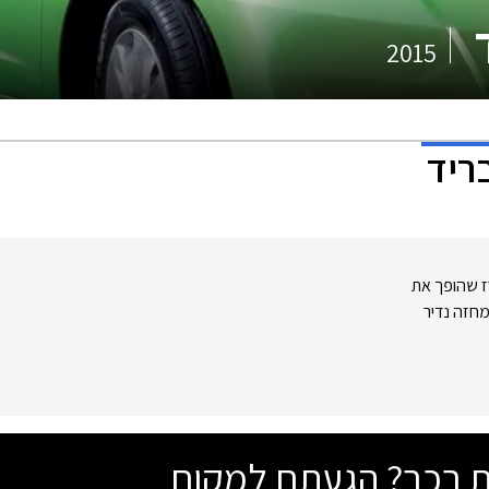
2015
ריד
ז שהופך את
חזה נדיר
שת רכב? הגעתם למקום