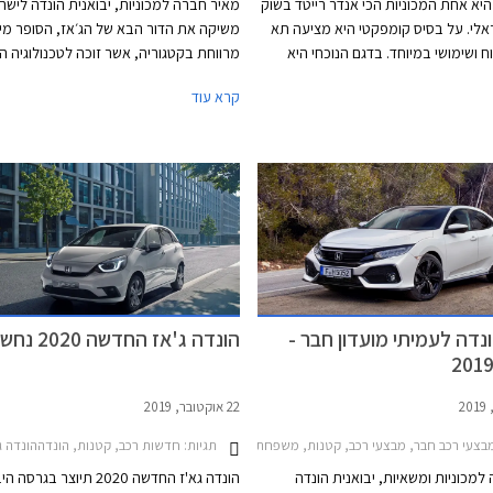
 היא אחת המכוניות הכי אנדר רייטד בשוק
מאיר חברה למכוניות, יבואנית הונדה לישר
לי. על בסיס קומפקטי היא מציעה תא
משיקה את הדור הבא של הג׳אז, הסופר מינ
ח ושימושי במיוחד. בדגם הנוכחי היא
מרווחת בקטגוריה, אשר זוכה לטכנולוגיה ה
ן בלעדי עם יחידת הנעה היברידית
e:HEV הכוללת שני מנועים חשמליים.
קרא עוד
למרות זאת בשנה החולפת נמסרו
בישראל 145 רכבי הונדה ג'אז בלבד. נתון מזערי
ות, לתג המחיר הגבוה בוודאי יש חלק
ונדה חושפת מתיחת פנים להונדה ג'אז
ספק אם זה תצליח לסייע לנתוני
עומים. הונדה ג'אז המעודכנת תוצע
רופה כבר בתקופה הקרובה ואנו
 בהמשך השנה היא תגיע גם לישראל.
דה לעמיתי מועדון חבר -
הונדה ג'אז החדשה 2020 נחשפת
22 אוקטובר, 2019
2017-20
תגיות:
צעי רכב חבר, מבצעי רכב, קטנות, משפחתיות, ספורט, פנאי שטח, הונדה, הונדה ג'אז 2015-2020, הונדה HR-V 2018-2021, הונדה CR-V 2019-2023, הונדה סיוויק 5 דלתות 2017-2022הונדה סיוויק Type-R 2018-2021
חדשות רכב, קטנות, הונדההונדה ג'אז -2020
למכוניות ומשאיות, יבואנית הונדה
הונדה גא'ז החדשה 2020 תיוצר בגר