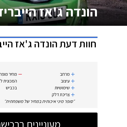
הונדה ג'אז הייבריד
חוות דעת
הונדה ג'אז הייב
מרחב
מחיר מופר
עיצוב
המכונית למ
שימושיות
בכביש
צריכת דלק
״
סופר מיני איכותית במחיר של משפחתית
״
מעוניינים ברכי