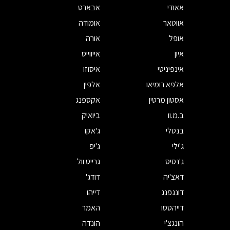
אאודי
אבארט
אווטאר
אומודה
אופל
אורה
איון
אייווייס
אינפיניטי
איסוזו
אלפא רומיאו
אלפין
אסטון מרטין
אקספנג
ב.מ.וו
ביואיק
בנטלי
ג'אקו
ג'ילי
ג'יפ
ג'נסיס
גרייט וול
דאצ'יה
דודג'
דונגפנג
דייהו
דייהטסו
האמר
הונגצ'י
הונדה