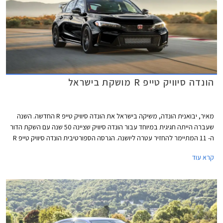
הונדה סיוויק טייפ R מושקת בישראל
מאיר, יבואנית הונדה, משיקה בישראל את הונדה סיוויק טייפ R החדשה. השנה
שעברה הייתה חגיגית במיוחד עבור הונדה סיוויק שציינה 50 שנה עם השקת הדור
ה- 11 המתיימר להחזיר עטרה ליושנה. הגרסה הספורטיבית הונדה סיוויק טייפ R
חוגגת 30 וגם היא הוצגה בדגם חדש ומסקרן מאוד תוך שמירה על תיבת
קרא עוד
ההילוכים הידנית הקלאסית ומערכת הנעה קדמית, בלי סיוע היברידי ובלי הנעה
כפולה. הונדה סיוויק תוצע בישראל במחיר של 314,000 ₪ ההופך אותה ליקרה
ביותר מבין המשפחתיות הקומפקטיות העממיות.