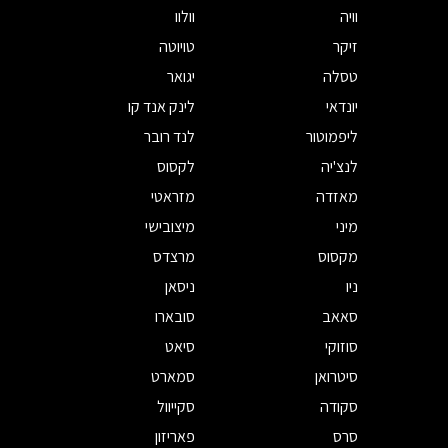
וויה
וולוו
זיקר
טויוטה
טסלה
יגואר
יונדאי
לינק אנד קו
ליפמוטור
לנד רובר
לנצ'יה
לקסוס
מאזדה
מזראטי
מיני
מיצובישי
מקסוס
מרצדס
ניו
ניסאן
סאאב
סובארו
סוזוקי
סיאט
סיטרואן
סמארט
סקודה
סקייוול
סרס
פאריזון