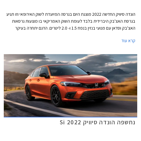
הונדה סיוויק החדשה 2022 מוצגת היום בגרסה המיועדת לשוק האירופאי וזו תגיע
בגרסת האצ'בק היברידית בלבד לעומת השוק האמריקאי בו מוצעות גרסאות
האצ'בק וסדאן עם מנועי בנזין בנפח 1.5 ו- 2.0 ליטרים. הדגם יתחרה בעיקר
בטויוטה קורולה אם כי המפרט הטכני עשיר יותר ולכן ניתן לשער שהונדה סיוויק
קרא עוד
הייבריד תהיה יקרה יותר בהתאם.
נחשפה הונדה סיוויק Si 2022