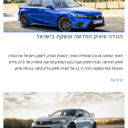
הונדה סיוויק החדשה מושקת בישראל
לאחר המתנה ארוכה מתחילה מאיר, יבואנית הונדה, לשווק בישראל את הונדה
סיוויק החדשה. הונדה סיוויק חגגה בקיץ האחרון 50 שנה ומסירה של 27.5 מיליון
מכוניות מאז הושקה. הדור ה- 11 של הונדה סיוויק עדיין מיוצר בגרסת סדאן
המיועדת לשוק האמריקאי ומטפטפת לישראל באמצעות היבוא המקביל,
קרא עוד
ובגרסת האצ'בק אירופאית המוצעת באופן בלעדי עם יחידת הנעה היברידית
ומושקת כעת בישראל על ידי היבואנית הרשמית. המותג סובל בשנים האחרונות
מצניחה בכמות המסירות עקב צמצום מבחר הדגמים והקצאות נמוכות לשוק
המקומי. לאור תג המחיר הגבוה של הונדה סיוויק החדשה אנחנו מעריכים בצער
שהיא לא תצליח לשנות את התמונה באופן מהותי.