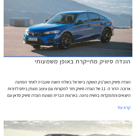
הונדה סיוויק מתייקרת באופן משמעותי
הונדה סיוויק האצ'בק הושקה בישראל בשלהי השנה שעברה לאחר המתנה
ארוכה. הדור ה- 11 של הונדה סיוויק חזר למקורות עם עיצוב מעודן ביחס לדורות
היוצאים והתמקדות בחווית נהיגה. בארצות הברית מוצעת הונדה סיוויק סדאן עם
ליין יחידות הנעה מותאם לשוק האמריקאי ואילו השוק האירופאי מקבל גרסת
קרא עוד
האצ'בק המשווקת עם יחידת הנעה היברידית בלבד, וזוהי גם הגרסה המשווקת
בישראל.