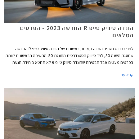
הונדה סיוויק טייפ R החדשה 2023 - הפרטים
המלאים
לפני כחודש חשפה הונדה תמונות ראשונות של הונדה סיוויק טייפ R החדשה
שחוגגת השנה 30, לצד סיוויק הסטנדרטית החוגגת 50. החשיפה הראשונית לוותה
בפרטים מעטים אבל הבטיחה שהונדה סיוויק טייפ R לא תחטא ביחידת הנעה
היברידית או תיבת הילוכים רובוטית ותהיה החזקה ביותר אי פעם.
קרא עוד