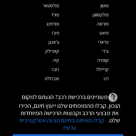
פוטון
פולסטאר
פולקסווגן
פורד
פורשה
פורתינג
פיאט
פיג'ו
פרארי
צ'אנגן
צ'רי
קאדילק
קופרה
קיה
קרייזלר
רובר
רנו
שברולט
מעוניינים ברכישת רכב? הגעתם למקום
הנכון. קבלו מהמומחים שלנו ייעוץ חינם, הכירו
את מבצעי הרכב וקבוצות הרכישה המיוחדות
שלנו.
קבלו מאיתנו בחינם הצעה אטרקטיבית
עכשיו