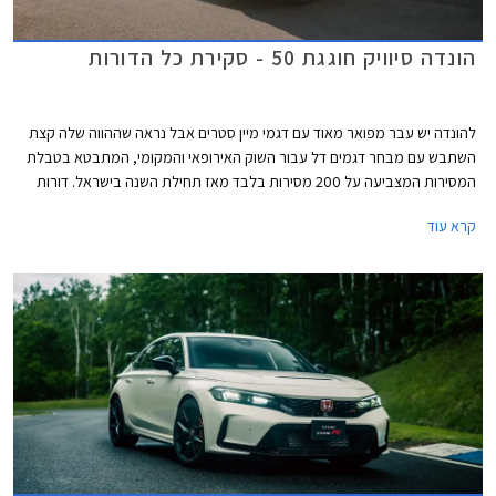
הונדה סיוויק חוגגת 50 - סקירת כל הדורות
להונדה יש עבר מפואר מאוד עם דגמי מיין סטרים אבל נראה שההווה שלה קצת
השתבש עם מבחר דגמים דל עבור השוק האירופאי והמקומי, המתבטא בטבלת
המסירות המצביעה על 200 מסירות בלבד מאז תחילת השנה בישראל. דורות
קודמים של הונדה סיוויק התפרסמו בזכות עיצוב מתקדם ויחידות הנעה חזקות
קרא עוד
ויעילות ביחס למתחרות, אולם בשנים האחרונות העיצוב הפך קיצוני מדי
והתנהגות הכביש והביצועים לא העניקו לו גיבוי וכך דעכה לה תהילת עולם. יצאנו
למסע קצר בנבכי שושלת הונדה סיוויק מהדור הראשון ועד לדור החדש וה- 11
במספר שיגיע בקרוב לישראל ומצביע על שינוי תפיסה וחזרה אל ערכי המותג
והדגם המקוריים.