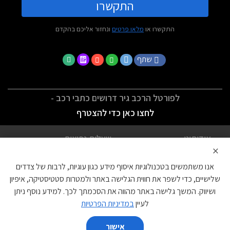
התקשרו
התקשרו או
מלאו פרטים
ונחזור אליכם בהקדם
שתף
לפורטל הרכב גיר דרושים כתבי רכב -
לחצו כאן כדי להצטרף
אודותינו
שאלות נפוצות
×
לתנאי השימוש
מדיניות פרטיות
אנו משתמשים בטכנולוגיות איסוף מידע כגון עוגיות, לרבות של צדדים
הצהרת נגישות
צור קשר
שלישיים, כדי לשפר את חווית הגלישה באתר ולמטרות סטטיסטיקה, איפיון
ושיווק. המשך גלישה באתר מהווה את הסכמתך לכך. למידע נוסף ניתן
עוגיות
לעיין
במדיניות הפרטיות
אישור