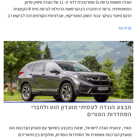
הונדה חושפת גרסת Si ספורטיבית לדור ה- 11 של הונדה סיוויק סדאן
המשפחתית. גרסה זו תתברג בין הגרסאות הרגילות לגרסת טייפ R הקיצונית.
הדגם מיועד בעיקר עבור השוק האמריקאי, שבדורותיו הקודמים זכה לביקוש רב
בקרב צעירים וחובבי שיפורים.
קרא עוד
מבצע הונדה לעמיתי מועדון הוט ולחברי
הסתדרות המורים
מאיר, יבואנית הונדה לישראל, יוצאת במבצע בשיתוף עם מועדון הצרכנות הוט
ומועדון הצרכנות אשמורת של הסתדרות המורים, שיתקיים בין התאריכים