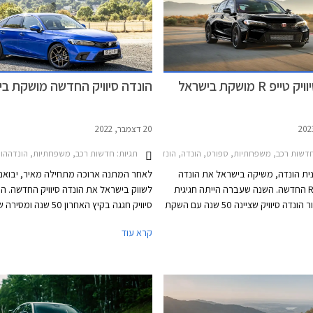
יפ R מושקת בישראל
הונדה סיוויק החדשה מושקת בי
20 דצמבר, 2022
דשות רכב, משפחתיות, ספורט, הונדה, הונדה סיוויק Type-R 2023-2025מחירון רכב
תגיות:
חדשות רכב, משפחתיות, הונדההונדה סיוויק 5 דל
נית הונדה, משיקה בישראל את הונדה
לאחר המתנה ארוכה מתחילה מאיר, יבואני
סיוויק טייפ R החדשה. השנה שעברה הייתה חגיגית
לשווק בישראל את הונדה סיוויק החדשה. הו
במיוחד עבור הונדה סיוויק שציינה 50 שנה עם השקת
הדור ה- 11 המתיימר להחזיר עטרה ליושנה. הגרסה
מיליון מכוניות מאז 
קרא עוד
הספורטיבית הונדה סיוויק טייפ R חוגגת 30 וגם היא
סיוויק עדיין מיוצר בגרסת סדאן המיועדת ל
 חדש ומסקרן מאוד תוך שמירה על
האמריקאי ומטפטפת לישראל באמצעות הי
כים הידנית הקלאסית ומערכת הנעה
המקביל, ובגרסת האצ'בק אירופאית המוצע
סיוע היברידי ובלי הנעה כפולה. הונדה
בלעדי עם יחידת הנעה היברידית ומושקת 
סיוויק תוצע בישראל במחיר של 314,000 ₪ ההופך
בישראל על ידי היבואנית הרשמית. המותג 
 ביותר מבין המשפחתיות הקומפקטיות
בשנים האחרונות מצניחה בכמות המסירות