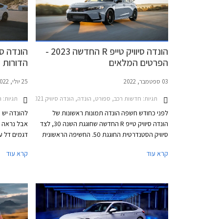
העממיות.
הונדה סיוויק טייפ R החדשה 2023 -
הפרטים המלאים
הדורות
03 ספטמבר, 2022
25 יולי, 2022
תגיות:
חדשות רכב, ספורט, הונדה, הונדה סיוויק Type-R 2018-2021הונדה סיוויק 5 דלתות 2022-2025
תגיות:
חד
לפני כחודש חשפה הונדה תמונות ראשונות של
להונדה יש 
הונדה סיוויק טייפ R החדשה שחוגגת השנה 30, לצד
אבל נראה 
סיוויק הסטנדרטית החוגגת 50. החשיפה הראשונית
דגמים דל ע
לוותה בפרטים מעטים אבל הבטיחה שהונדה סיוויק
קרא עוד
קרא עוד
טייפ R לא תחטא ביחידת הנעה היברידית או תיבת
מאז תחילת 
הילוכים רובוטית ותהיה החזקה ביותר אי פעם.
סיוויק התפ
חזקות ויעי
האחרונות ה
והביצועים ל
עולם. יצאנ