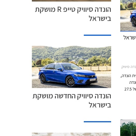
הונדה סיוויק טייפ R מושקת
בישראל
שראל
תות 2022-2025
ת הונדה,
נדה
סיוויק חגגה בקיץ האחרון 50 שנה ומסירה של 27.5
הונדה סיוויק החדשה מושקת
הושקה. הדור ה- 11 של הונדה
בישראל
שוק
בוא
ת באופן
כעת
סובל
 עקב