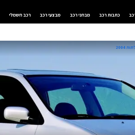
כב
כתבות רכב
מבחני רכב
מבצעי רכב
רכב חשמלי