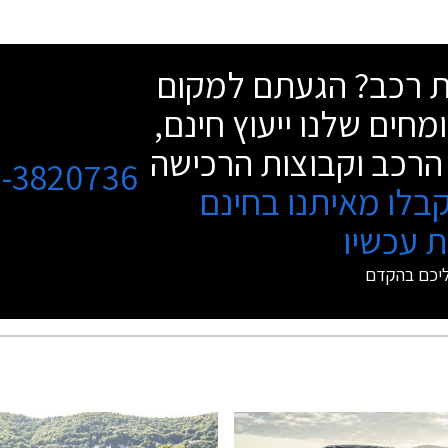
שת רכב? הגעתם למקום
מחים שלנו ייעוץ חינם,
הרכב וקבוצות הרכישה
3-3820736
בלו מאיתנו בחינם
 עכשיו
ליכם בהקדם