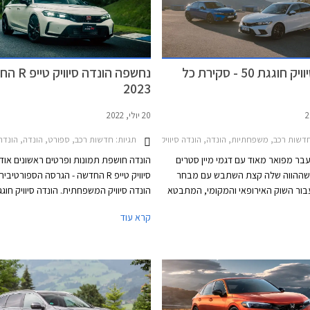
צמצום מבחר הדגמים והקצאות נמוכות לשו
המקומי. לאור תג המחיר הגבוה של הונדה סי
החדשה אנחנו מעריכים בצער שהיא לא תצ
לשנות את התמונה באופן מהותי.
הונדה סיוויק חוגגת 50 - סקירת כל
נחשפה הונדה סי
2023
20 יולי, 2022
שות רכב, משפחתיות, הונדה, הונדה סיוויק 5 דלתות 2017-2022הונדה סיוויק 5 דלתות 2022-2025
תגיות:
חדשות רכב, ספורט, הונדה, הונדה סיוויק Type-R 2018-2021הונדה סיוויק 5 
עבר מפואר מאוד עם דגמי מיין סטרים
הונדה חושפת תמונות ופרטים ראשונים אודו
שההווה שלה קצת השתבש עם מבחר
סיוויק טייפ R החדשה - הגרסה הספורטיב
בור השוק האירופאי והמקומי, המתבטא
בטבלת המסירות המצביעה על 200 מסירות בלבד
שנה וגרסת הספורט חוגגת 30 שנה. ש
קרא עוד
השנה בישראל. דורות קודמים של הונדה
הונדה סיוויק טייפ R החדשה באירופה י
רסמו בזכות עיצוב מתקדם ויחידות הנעה
2023.
לות ביחס למתחרות, אולם בשנים
עיצוב הפך קיצוני מדי והתנהגות הכביש
א העניקו לו גיבוי וכך דעכה לה תהילת
ו למסע קצר בנבכי שושלת הונדה סיוויק