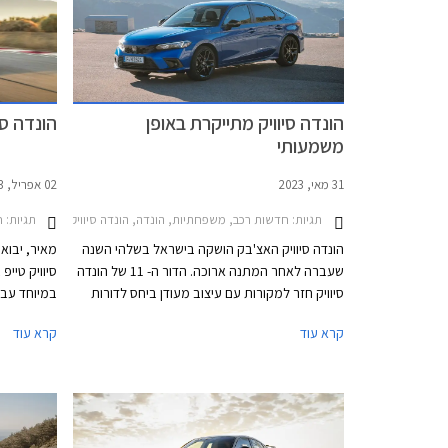
הונדה סיוויק מתייקרת באופן
הונדה סיוויק טי
משמעותי
31 מאי, 2023
02 אפריל, 2023
תגיות:
חדשות רכב, משפחתיות, הונדה, הונדה סיוויק 5 דלתות 2022-2025מחירון רכב
תגיות:
ח
הונדה סיוויק האצ'בק הושקה בישראל בשלהי השנה
מאיר, יבוא
שעברה לאחר המתנה ארוכה. הדור ה- 11 של הונדה
סיוויק חזר למקורות עם עיצוב מעודן ביחס לדורות
היוצאים והתמקדות בחווית נהיגה. בארצות הברית
קרא עוד
קרא עוד
מוצעת הונדה סיוויק סדאן עם ליין יחידות הנעה
מותאם לשוק האמריקאי ואילו השוק האירופאי מקבל
הוצגה בדגם
גרסת האצ'בק המשווקת עם יחידת הנעה היברידית
תיבת ההילו
בלבד, וזוהי גם הגרסה המשווקת בישראל.
קדמית, בלי 
אותה ליקרה