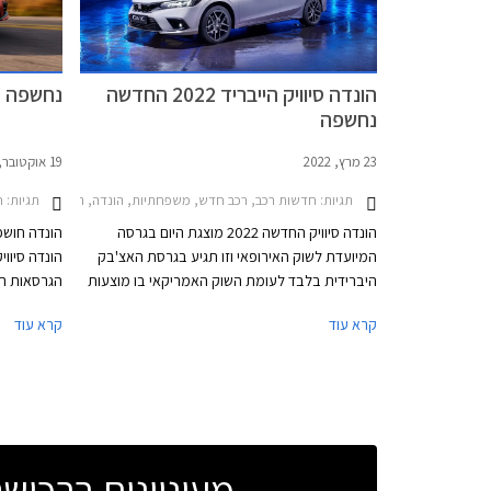
בקרוב לישר
ערכי המותג
הונדה סיוויק הייבריד 2022 החדשה
נחשפה הונדה
נחשפה
23 מרץ, 2022
19 אוקטובר, 2021
תגיות:
חדשות רכב, רכב חדש, משפחתיות, הונדה, הונדה סיוויק 5 דלתות 2017-2022הונדה סיוויק 5 דלתות 2022-2025
תגיות:
ח
הונדה סיוויק החדשה 2022 מוצגת היום בגרסה
המיועדת לשוק האירופאי וזו תגיע בגרסת האצ'בק
הונדה סיוו
היברידית בלבד לעומת השוק האמריקאי בו מוצעות
גרסאות האצ'בק וסדאן עם מנועי בנזין בנפח 1.5 ו-
מיועד בעיק
קרא עוד
קרא עוד
2.0 ליטרים. הדגם יתחרה בעיקר בטויוטה קורולה אם
הקודמים זכ
כי המפרט הטכני עשיר יותר ולכן ניתן לשער שהונדה
שיפורים.
סיוויק הייבריד תהיה יקרה יותר בהתאם.
מעוניינים ברכי