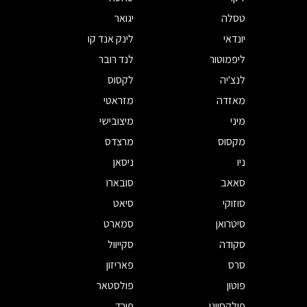
טסלה
יגואר
יונדאי
לינק אנד קו
ליפמוטור
לנד רובר
לנצ'יה
לקסוס
מאזדה
מזראטי
מיני
מיצובישי
מקסוס
מרצדס
ניו
ניסאן
סאאב
סובארו
סוזוקי
סיאט
סיטרואן
סמארט
סקודה
סקייוול
סרס
פאריזון
פוטון
פולסטאר
פולקסווגן
פורד