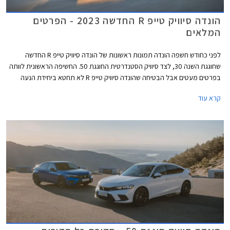
הונדה סיוויק טייפ R החדשה 2023 - הפרטים
המלאים
לפני כחודש חשפה הונדה תמונות ראשונות של הונדה סיוויק טייפ R החדשה
שחוגגת השנה 30, לצד סיוויק הסטנדרטית החוגגת 50. החשיפה הראשונית לוותה
בפרטים מעטים אבל הבטיחה שהונדה סיוויק טייפ R לא תחטא ביחידת הנעה
היברידית או תיבת הילוכים רובוטית ותהיה החזקה ביותר אי פעם.
קרא עוד