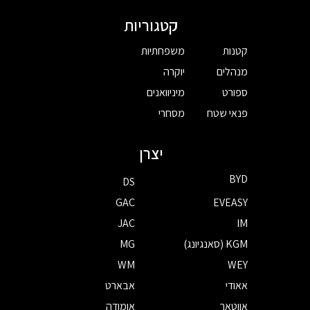
קטגוריות
קטנות
משפחתיות
מנהלים
יוקרה
ספורט
מיניוואנים
פנאי שטח
מסחרי
יצרן
BYD
DS
GAC
EVEASY
JAC
IM
KGM (סאנגיונג)
MG
WM
WEY
אאודי
אבארט
אווטאר
אומודה