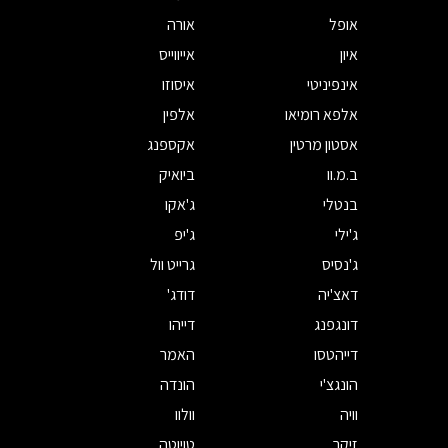
אופל
אורה
איון
אייווייס
אינפיניטי
איסוזו
אלפא רומיאו
אלפין
אסטון מרטין
אקספנג
ב.מ.וו
ביואיק
בנטלי
ג'אקו
ג'ילי
ג'יפ
ג'נסיס
גרייט וול
דאצ'יה
דודג'
דונגפנג
דייהו
דייהטסו
האמר
הונגצ'י
הונדה
וויה
וולוו
זיקר
טויוטה