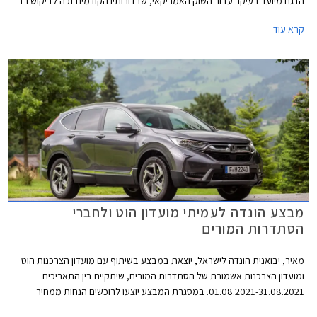
הדגם מיועד בעיקר עבור השוק האמריקאי, שבדורותיו הקודמים זכה לביקוש רב
בקרב צעירים וחובבי שיפורים.
קרא עוד
מבצע הונדה לעמיתי מועדון הוט ולחברי
הסתדרות המורים
מאיר, יבואנית הונדה לישראל, יוצאת במבצע בשיתוף עם מועדון הצרכנות הוט
ומועדון הצרכנות אשמורת של הסתדרות המורים, שיתקיים בין התאריכים
01.08.2021-31.08.2021. במסגרת המבצע יוצעו לרוכשים הנחות ממחיר
המחירון, הטבות אבזור, והנחות על אבזור נוסף ברכישת דגמי הונדה