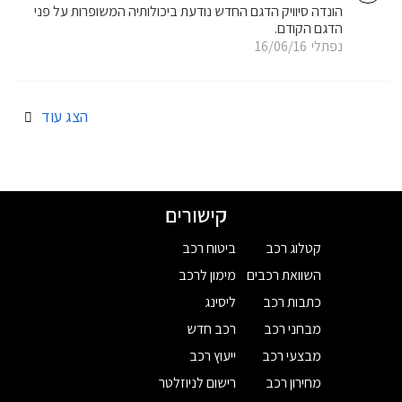
הונדה סיוויק הדגם החדש נודעת ביכולותיה המשופרות על פני
הדגם הקודם.
נפתלי
16/06/16
הצג עוד
קישורים
קטלוג רכב
ביטוח רכב
השוואת רכבים
מימון לרכב
כתבות רכב
ליסינג
מבחני רכב
רכב חדש
מבצעי רכב
ייעוץ רכב
מחירון רכב
רישום לניוזלטר