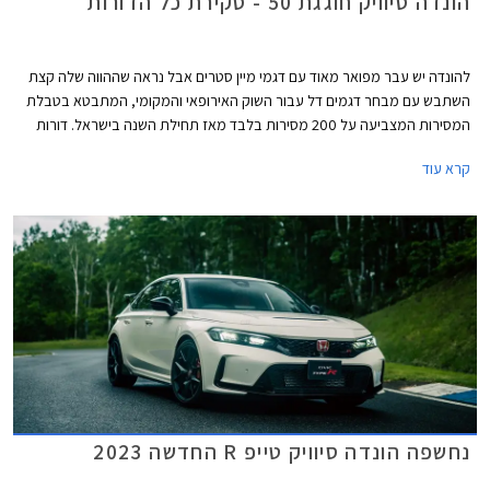
הונדה סיוויק חוגגת 50 - סקירת כל הדורות
להונדה יש עבר מפואר מאוד עם דגמי מיין סטרים אבל נראה שההווה שלה קצת
השתבש עם מבחר דגמים דל עבור השוק האירופאי והמקומי, המתבטא בטבלת
המסירות המצביעה על 200 מסירות בלבד מאז תחילת השנה בישראל. דורות
קודמים של הונדה סיוויק התפרסמו בזכות עיצוב מתקדם ויחידות הנעה חזקות
קרא עוד
ויעילות ביחס למתחרות, אולם בשנים האחרונות העיצוב הפך קיצוני מדי
והתנהגות הכביש והביצועים לא העניקו לו גיבוי וכך דעכה לה תהילת עולם. יצאנו
למסע קצר בנבכי שושלת הונדה סיוויק מהדור הראשון ועד לדור החדש וה- 11
במספר שיגיע בקרוב לישראל ומצביע על שינוי תפיסה וחזרה אל ערכי המותג
והדגם המקוריים.
נחשפה הונדה סיוויק טייפ R החדשה 2023