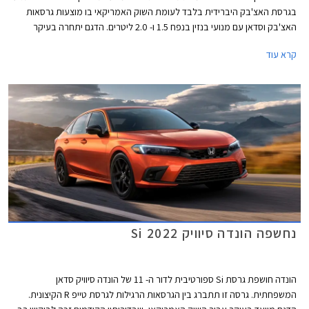
בגרסת האצ'בק היברידית בלבד לעומת השוק האמריקאי בו מוצעות גרסאות
האצ'בק וסדאן עם מנועי בנזין בנפח 1.5 ו- 2.0 ליטרים. הדגם יתחרה בעיקר
בטויוטה קורולה אם כי המפרט הטכני עשיר יותר ולכן ניתן לשער שהונדה סיוויק
קרא עוד
הייבריד תהיה יקרה יותר בהתאם.
נחשפה הונדה סיוויק Si 2022
הונדה חושפת גרסת Si ספורטיבית לדור ה- 11 של הונדה סיוויק סדאן
המשפחתית. גרסה זו תתברג בין הגרסאות הרגילות לגרסת טייפ R הקיצונית.