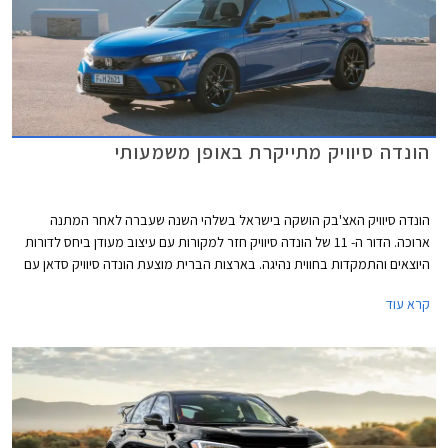
הונדה סיוויק מתייקרת באופן משמעותי
הונדה סיוויק האצ'בק הושקה בישראל בשלהי השנה שעברה לאחר המתנה
ארוכה. הדור ה- 11 של הונדה סיוויק חזר למקורות עם עיצוב מעודן ביחס לדורות
היוצאים והתמקדות בחווית נהיגה. בארצות הברית מוצעת הונדה סיוויק סדאן עם
ליין יחידות הנעה מותאם לשוק האמריקאי ואילו השוק האירופאי מקבל גרסת
קרא עוד
האצ'בק המשווקת עם יחידת הנעה היברידית בלבד, וזוהי גם הגרסה המשווקת
בישראל.