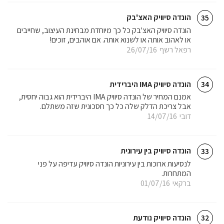
הונדה סיוויק האצ'בק
35
הונדה סיוויק האצ'בק כל כך מיוחדת מבחינת העיצוב, שחייבים
או לאהוב אותה או לשנוא אותה. אם אוהבים, זוכים!
רפאל רשף
26/07/16
הונדה סיוויק IMA היברידית
34
אמנם המחיר של הונדה סיוויק IMA היברידית הוא גבוה יחסית,
אבל צריכת הדלק שלה כל כך חסכונית שזה משתלם.
דובי
14/07/16
הונדה סיוויק בין עירונית
33
לנסיעות ארוכות בין עירוניות הונדה סיוויק עדיפה על פני
המתחרות.
ברקאי
01/07/16
הונדה סיוויק נודעת
32