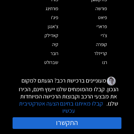
פורשה
פורתינג
פיאט
פיג'ו
פרארי
צ'אנגן
צ'רי
קאדילק
קופרה
קיה
קרייזלר
רובר
רנו
שברולט
מעוניינים ברכישת רכב? הגעתם למקום
הנכון. קבלו מהמומחים שלנו ייעוץ חינם, הכירו
את מבצעי הרכב וקבוצות הרכישה המיוחדות
שלנו.
קבלו מאיתנו בחינם הצעה אטרקטיבית
עכשיו
התקשרו