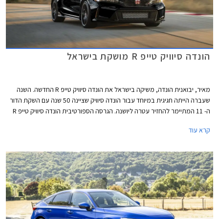
הונדה סיוויק טייפ R מושקת בישראל
מאיר, יבואנית הונדה, משיקה בישראל את הונדה סיוויק טייפ R החדשה. השנה
שעברה הייתה חגיגית במיוחד עבור הונדה סיוויק שציינה 50 שנה עם השקת הדור
ה- 11 המתיימר להחזיר עטרה ליושנה. הגרסה הספורטיבית הונדה סיוויק טייפ R
חוגגת 30 וגם היא הוצגה בדגם חדש ומסקרן מאוד תוך שמירה על תיבת
קרא עוד
ההילוכים הידנית הקלאסית ומערכת הנעה קדמית, בלי סיוע היברידי ובלי הנעה
כפולה. הונדה סיוויק תוצע בישראל במחיר של 314,000 ₪ ההופך אותה ליקרה
ביותר מבין המשפחתיות הקומפקטיות העממיות.