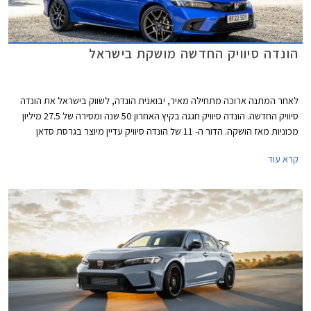
הונדה סיוויק החדשה מושקת בישראל
לאחר המתנה ארוכה מתחילה מאיר, יבואנית הונדה, לשווק בישראל את הונדה
סיוויק החדשה. הונדה סיוויק חגגה בקיץ האחרון 50 שנה ומסירה של 27.5 מיליון
מכוניות מאז הושקה. הדור ה- 11 של הונדה סיוויק עדיין מיוצר בגרסת סדאן
המיועדת לשוק האמריקאי ומטפטפת לישראל באמצעות היבוא המקביל,
קרא עוד
ובגרסת האצ'בק אירופאית המוצעת באופן בלעדי עם יחידת הנעה היברידית
ומושקת כעת בישראל על ידי היבואנית הרשמית. המותג סובל בשנים האחרונות
מצניחה בכמות המסירות עקב צמצום מבחר הדגמים והקצאות נמוכות לשוק
המקומי. לאור תג המחיר הגבוה של הונדה סיוויק החדשה אנחנו מעריכים בצער
שהיא לא תצליח לשנות את התמונה באופן מהותי.