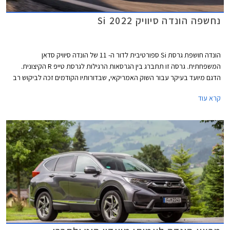
נחשפה הונדה סיוויק Si 2022
הונדה חושפת גרסת Si ספורטיבית לדור ה- 11 של הונדה סיוויק סדאן
המשפחתית. גרסה זו תתברג בין הגרסאות הרגילות לגרסת טייפ R הקיצונית.
הדגם מיועד בעיקר עבור השוק האמריקאי, שבדורותיו הקודמים זכה לביקוש רב
בקרב צעירים וחובבי שיפורים.
קרא עוד