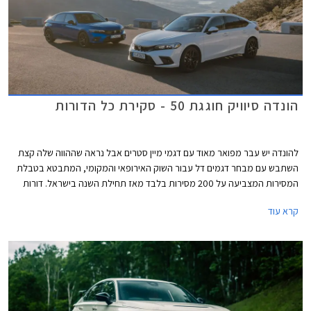
הונדה סיוויק חוגגת 50 - סקירת כל הדורות
להונדה יש עבר מפואר מאוד עם דגמי מיין סטרים אבל נראה שההווה שלה קצת
השתבש עם מבחר דגמים דל עבור השוק האירופאי והמקומי, המתבטא בטבלת
המסירות המצביעה על 200 מסירות בלבד מאז תחילת השנה בישראל. דורות
קודמים של הונדה סיוויק התפרסמו בזכות עיצוב מתקדם ויחידות הנעה חזקות
קרא עוד
ויעילות ביחס למתחרות, אולם בשנים האחרונות העיצוב הפך קיצוני מדי
והתנהגות הכביש והביצועים לא העניקו לו גיבוי וכך דעכה לה תהילת עולם. יצאנו
למסע קצר בנבכי שושלת הונדה סיוויק מהדור הראשון ועד לדור החדש וה- 11
במספר שיגיע בקרוב לישראל ומצביע על שינוי תפיסה וחזרה אל ערכי המותג
והדגם המקוריים.