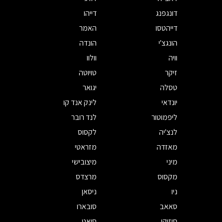
דונגפנג
דייהו
דייהטסו
האמר
הונגצ'י
הונדה
וויה
וולוו
זיקר
טויוטה
טסלה
יגואר
יונדאי
לינק אנד קו
ליפמוטור
לנד רובר
לנצ'יה
לקסוס
מאזדה
מזראטי
מיני
מיצובישי
מקסוס
מרצדס
ניו
ניסאן
סאאב
סובארו
סוזוקי
סיאט