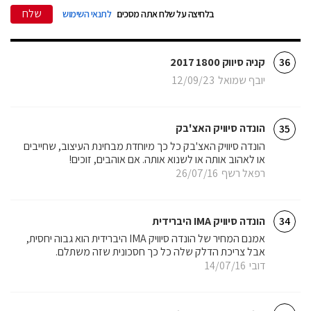
שלח
בלחיצה על שלח אתה מסכים
לתנאי השימוש
קניה סיווק 1800 2017
36
יובף שמואל
12/09/23
הונדה סיוויק האצ'בק
35
הונדה סיוויק האצ'בק כל כך מיוחדת מבחינת העיצוב, שחייבים
או לאהוב אותה או לשנוא אותה. אם אוהבים, זוכים!
רפאל רשף
26/07/16
הונדה סיוויק IMA היברידית
34
אמנם המחיר של הונדה סיוויק IMA היברידית הוא גבוה יחסית,
אבל צריכת הדלק שלה כל כך חסכונית שזה משתלם.
דובי
14/07/16