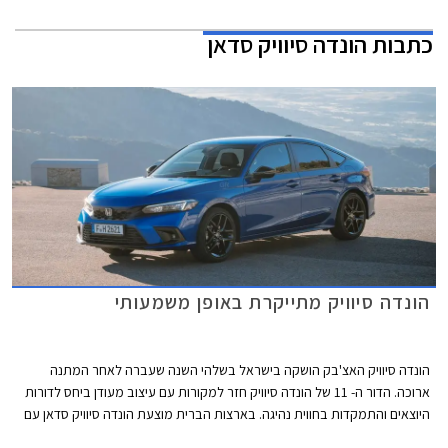
כתבות
הונדה סיוויק סדאן
הונדה סיוויק מתייקרת באופן משמעותי
הונדה סיוויק האצ'בק הושקה בישראל בשלהי השנה שעברה לאחר המתנה
ארוכה. הדור ה- 11 של הונדה סיוויק חזר למקורות עם עיצוב מעודן ביחס לדורות
היוצאים והתמקדות בחווית נהיגה. בארצות הברית מוצעת הונדה סיוויק סדאן עם
ליין יחידות הנעה מותאם לשוק האמריקאי ואילו השוק האירופאי מקבל גרסת