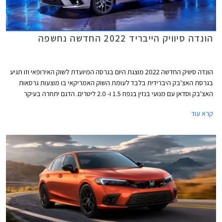
הונדה סיוויק הייבריד 2022 החדשה נחשפה
הונדה סיוויק החדשה 2022 מוצגת היום בגרסה המיועדת לשוק האירופאי וזו תגיע
בגרסת האצ'בק היברידית בלבד לעומת השוק האמריקאי בו מוצעות גרסאות
האצ'בק וסדאן עם מנועי בנזין בנפח 1.5 ו- 2.0 ליטרים. הדגם יתחרה בעיקר
בטויוטה קורולה אם כי המפרט הטכני עשיר יותר ולכן ניתן לשער שהונדה סיוויק
קרא עוד
הייבריד תהיה יקרה יותר בהתאם.