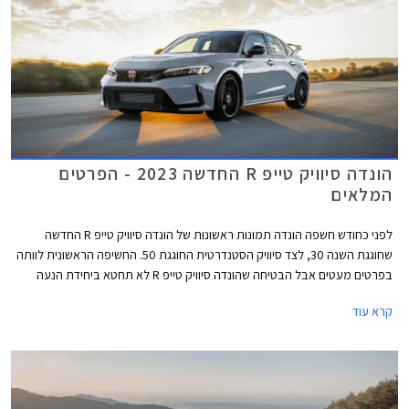
המקומי. לאור תג המחיר הגבוה של הונדה סיוויק החדשה אנחנו מעריכים בצער
שהיא לא תצליח לשנות את התמונה באופן מהותי.
הונדה סיוויק טייפ R החדשה 2023 - הפרטים
המלאים
לפני כחודש חשפה הונדה תמונות ראשונות של הונדה סיוויק טייפ R החדשה
שחוגגת השנה 30, לצד סיוויק הסטנדרטית החוגגת 50. החשיפה הראשונית לוותה
בפרטים מעטים אבל הבטיחה שהונדה סיוויק טייפ R לא תחטא ביחידת הנעה
היברידית או תיבת הילוכים רובוטית ותהיה החזקה ביותר אי פעם.
קרא עוד