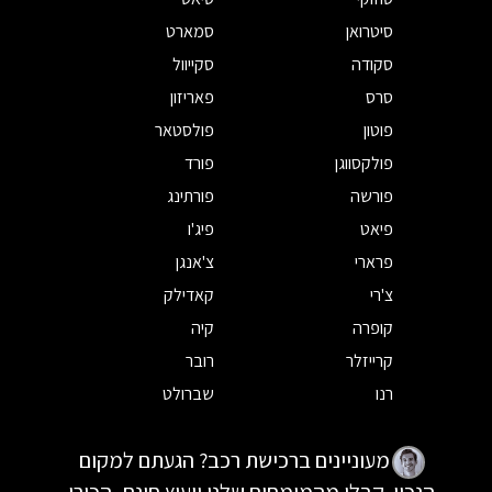
סיטרואן
סמארט
סקודה
סקייוול
סרס
פאריזון
פוטון
פולסטאר
פולקסווגן
פורד
פורשה
פורתינג
פיאט
פיג'ו
פרארי
צ'אנגן
צ'רי
קאדילק
קופרה
קיה
קרייזלר
רובר
רנו
שברולט
מעוניינים ברכישת רכב? הגעתם למקום