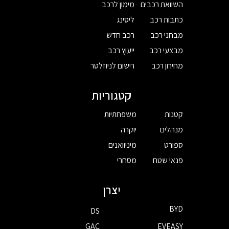
השוואת רכבים
מימון לרכב
כתבות רכב
ליסינג
מבחני רכב
רכב חדש
מבצעי רכב
ייעוץ רכב
מחירון רכב
רישום לניוזלטר
קטגוריות
קטנות
משפחתיות
מנהלים
יוקרה
ספורט
מיניוואנים
פנאי שטח
מסחרי
יצרן
BYD
DS
GAC
EVEASY