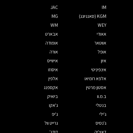
JAC
IM
KGM (סאנגיונג)
MG
WM
WEY
אאודי
אבארט
אווטאר
אומודה
אופל
אורה
איון
אייווייס
אינפיניטי
איסוזו
אלפא רומיאו
אלפין
אסטון מרטין
אקספנג
ב.מ.וו
ביואיק
בנטלי
ג'אקו
ג'ילי
ג'יפ
ג'נסיס
גרייט וול
דאצ'יה
דודג'