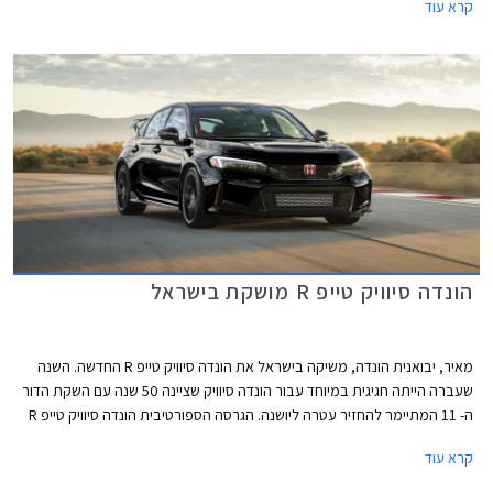
קרא עוד
האצ'בק המשווקת עם יחידת הנעה היברידית בלבד, וזוהי גם הגרסה המשווקת
בישראל.
הונדה סיוויק טייפ R מושקת בישראל
מאיר, יבואנית הונדה, משיקה בישראל את הונדה סיוויק טייפ R החדשה. השנה
שעברה הייתה חגיגית במיוחד עבור הונדה סיוויק שציינה 50 שנה עם השקת הדור
ה- 11 המתיימר להחזיר עטרה ליושנה. הגרסה הספורטיבית הונדה סיוויק טייפ R
חוגגת 30 וגם היא הוצגה בדגם חדש ומסקרן מאוד תוך שמירה על תיבת
קרא עוד
ההילוכים הידנית הקלאסית ומערכת הנעה קדמית, בלי סיוע היברידי ובלי הנעה
כפולה. הונדה סיוויק תוצע בישראל במחיר של 314,000 ₪ ההופך אותה ליקרה