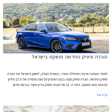
ביותר מבין המשפחתיות הקומפקטיות העממיות.
הונדה סיוויק החדשה מושקת בישראל
לאחר המתנה ארוכה מתחילה מאיר, יבואנית הונדה, לשווק בישראל את הונדה
סיוויק החדשה. הונדה סיוויק חגגה בקיץ האחרון 50 שנה ומסירה של 27.5 מיליון
מכוניות מאז הושקה. הדור ה- 11 של הונדה סיוויק עדיין מיוצר בגרסת סדאן
המיועדת לשוק האמריקאי ומטפטפת לישראל באמצעות היבוא המקביל,
קרא עוד
ובגרסת האצ'בק אירופאית המוצעת באופן בלעדי עם יחידת הנעה היברידית
ומושקת כעת בישראל על ידי היבואנית הרשמית. המותג סובל בשנים האחרונות
מצניחה בכמות המסירות עקב צמצום מבחר הדגמים והקצאות נמוכות לשוק