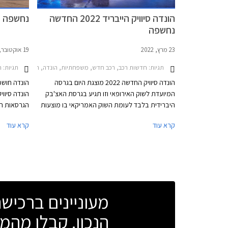
הונדה סיוויק הייבריד 2022 החדשה
נחשפה הונדה
נחשפה
23 מרץ, 2022
19 אוקטובר, 2021
תגיות:
חדשות רכב, רכב חדש, משפחתיות, הונדה, הונדה סיוויק 5 דלתות 2017-2022הונדה סיוויק 5 דלתות 2022-2025
תגיות:
ח
הונדה סיוויק החדשה 2022 מוצגת היום בגרסה
המיועדת לשוק האירופאי וזו תגיע בגרסת האצ'בק
הונדה סיוו
היברידית בלבד לעומת השוק האמריקאי בו מוצעות
גרסאות האצ'בק וסדאן עם מנועי בנזין בנפח 1.5 ו-
מיועד בעיק
קרא עוד
קרא עוד
2.0 ליטרים. הדגם יתחרה בעיקר בטויוטה קורולה אם
הקודמים זכ
כי המפרט הטכני עשיר יותר ולכן ניתן לשער שהונדה
שיפורים.
סיוויק הייבריד תהיה יקרה יותר בהתאם.
מעוניינים ברכי
הנכון. קבלו מהמו