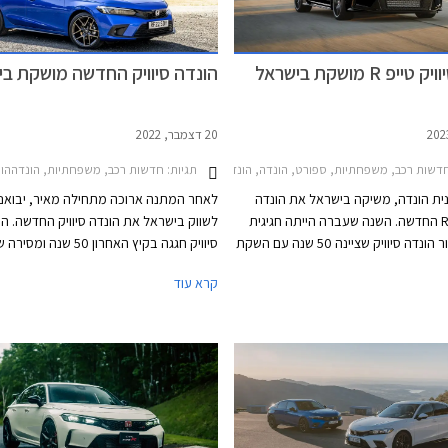
יפ R מושקת בישראל
הונדה סיוויק החדשה מושקת בי
20 דצמבר, 2022
דשות רכב, משפחתיות, ספורט, הונדה, הונדה סיוויק Type-R 2023-2025מחירון רכב
תגיות:
חדשות רכב, משפחתיות, הונדההונדה סיוויק 5 דל
נית הונדה, משיקה בישראל את הונדה
לאחר המתנה ארוכה מתחילה מאיר, יבואני
סיוויק טייפ R החדשה. השנה שעברה הייתה חגיגית
לשווק בישראל את הונדה סיוויק החדשה. הו
במיוחד עבור הונדה סיוויק שציינה 50 שנה עם השקת
הדור ה- 11 המתיימר להחזיר עטרה ליושנה. הגרסה
מיליון מכוניות מאז 
קרא עוד
הספורטיבית הונדה סיוויק טייפ R חוגגת 30 וגם היא
סיוויק עדיין מיוצר בגרסת סדאן המיועדת ל
 חדש ומסקרן מאוד תוך שמירה על
האמריקאי ומטפטפת לישראל באמצעות הי
כים הידנית הקלאסית ומערכת הנעה
המקביל, ובגרסת האצ'בק אירופאית המוצע
סיוע היברידי ובלי הנעה כפולה. הונדה
בלעדי עם יחידת הנעה היברידית ומושקת 
סיוויק תוצע בישראל במחיר של 314,000 ₪ ההופך
בישראל על ידי היבואנית הרשמית. המותג 
 ביותר מבין המשפחתיות הקומפקטיות
בשנים האחרונות מצניחה בכמות המסירות
צמצום מבחר הדגמים והקצאות נמוכות לשו
המקומי. לאור תג המחיר הגבוה של הונדה סי