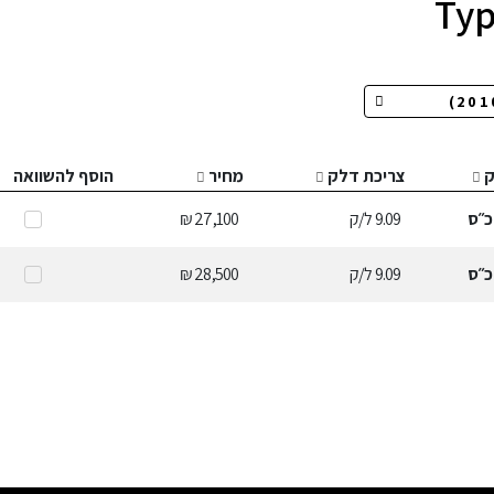
ק
צריכת דלק
מחיר
הוסף להשוואה
״ס
9.09
ל/ק
27,100 ₪
״ס
9.09
ל/ק
28,500 ₪