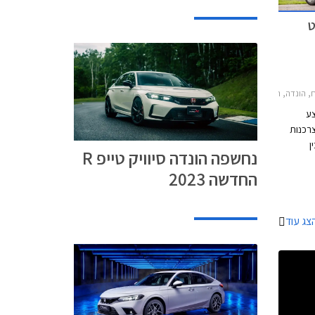
ט
20, הונדה CR-V 2019-2023הונדה HR-V 2018-2021
צע
צרכנות
ן
נחשפה הונדה סיוויק טייפ R
01.08.2021. במסגרת
החדשה 2023
ון,
שת דגמי
צג עוד