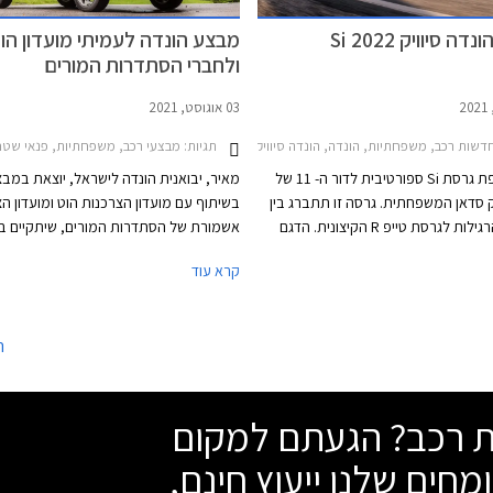
 סיוויק Si 2022
מבצע הונדה לעמיתי מועדון הו
ולחברי הסתדרות המורים
03 אוגוסט, 2021
דשות רכב, משפחתיות, הונדה, הונדה סיוויק סדאן 2017-2019הונדה סיוויק 5 דלתות 2022-2025
תגיות:
מבצעי רכב, משפחתיות, פנאי שטח, הונדה, הונדה סיוויק 5 דלתות 17-2022
הונדה חושפת גרסת Si ספורטיבית לדור ה- 11 של
מאיר, יבואנית הונדה לישראל, יוצאת במב
יק סדאן המשפחתית. גרסה זו תתברג בין
בשיתוף עם מועדון הצרכנות הוט ומועדון ה
הגרסאות הרגילות לגרסת טייפ R הקיצונית. הדגם
אשמורת של הסתדרות המורים, שיתקיים בי
ר עבור השוק האמריקאי, שבדורותיו
התאריכים -31.08.2021
קרא עוד
ה לביקוש רב בקרב צעירים וחובבי
המבצע יוצעו לרוכשים הנחות ממחיר המחיר
הטבות אבזור, והנחות על אבזור נוסף ברכי
הונדה המשתתפים במבצע.
ה
שת רכב? הגעתם למקום
מחים שלנו ייעוץ חינם,