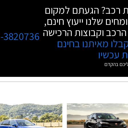
שת רכב? הגעתם למקום
מחים שלנו ייעוץ חינם,
הרכב וקבוצות הרכישה
3-3820736
בלו מאיתנו בחינם
 עכשיו
ליכם בהקדם