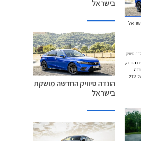
בישראל
שראל
תות 2022-2025
ת הונדה,
נדה
סיוויק חגגה בקיץ האחרון 50 שנה ומסירה של 27.5
הונדה סיוויק החדשה מושקת
הושקה. הדור ה- 11 של הונדה
בישראל
שוק
בוא
ת באופן
כעת
סובל
 עקב
ק
וויק