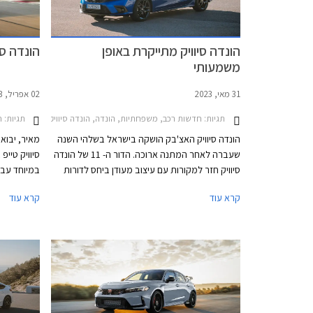
הונדה סיוויק מתייקרת באופן
הונדה סיוויק טי
משמעותי
31 מאי, 2023
02 אפריל, 2023
תגיות:
חדשות רכב, משפחתיות, הונדה, הונדה סיוויק 5 דלתות 2022-2025מחירון רכב
תגיות:
ח
הונדה סיוויק האצ'בק הושקה בישראל בשלהי השנה
מאיר, יבוא
שעברה לאחר המתנה ארוכה. הדור ה- 11 של הונדה
סיוויק חזר למקורות עם עיצוב מעודן ביחס לדורות
היוצאים והתמקדות בחווית נהיגה. בארצות הברית
קרא עוד
קרא עוד
מוצעת הונדה סיוויק סדאן עם ליין יחידות הנעה
מותאם לשוק האמריקאי ואילו השוק האירופאי מקבל
הוצגה בדגם
גרסת האצ'בק המשווקת עם יחידת הנעה היברידית
תיבת ההילו
בלבד, וזוהי גם הגרסה המשווקת בישראל.
קדמית, בלי 
אותה ליקרה
העממיות.