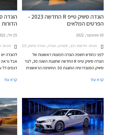
הונדה סיוויק טייפ R החדשה 2023 -
הפרטים המלאים
הדורות
03 ספטמבר, 2022
25 יולי, 2022
תגיות:
חדשות רכב, ספורט, הונדה, הונדה סיוויק Type-R 2018-2021הונדה סיוויק 5 דלתות 2022-2025
תגיות:
חד
לפני כחודש חשפה הונדה תמונות ראשונות של
להונדה יש 
הונדה סיוויק טייפ R החדשה שחוגגת השנה 30, לצד
אבל נראה 
סיוויק הסטנדרטית החוגגת 50. החשיפה הראשונית
דגמים דל ע
לוותה בפרטים מעטים אבל הבטיחה שהונדה סיוויק
קרא עוד
קרא עוד
טייפ R לא תחטא ביחידת הנעה היברידית או תיבת
מאז תחילת 
הילוכים רובוטית ותהיה החזקה ביותר אי פעם.
סיוויק התפ
חזקות ויעי
האחרונות ה
והביצועים ל
עולם. יצאנ
בקרוב לישר
ערכי המותג