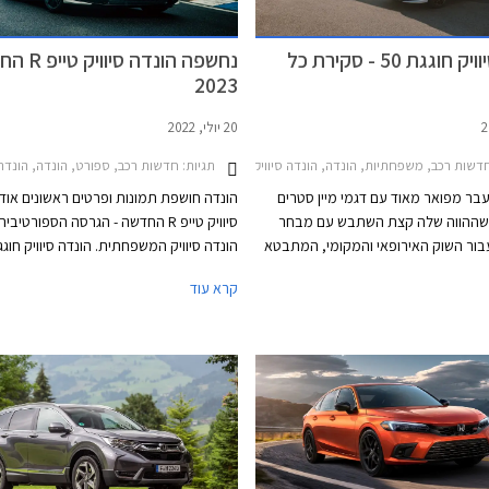
החדשה אנחנו מעריכים בצער שהיא לא תצ
לשנות את התמונה באופן מהותי.
הונדה סיוויק חוגגת 50 - סקירת כל
נחשפה הונדה סי
2023
20 יולי, 2022
שות רכב, משפחתיות, הונדה, הונדה סיוויק 5 דלתות 2017-2022הונדה סיוויק 5 דלתות 2022-2025
תגיות:
חדשות רכב, ספורט, הונדה, הונדה סיוויק Type-R 2018-2021הונדה סיוויק 5 
עבר מפואר מאוד עם דגמי מיין סטרים
הונדה חושפת תמונות ופרטים ראשונים אודו
שההווה שלה קצת השתבש עם מבחר
סיוויק טייפ R החדשה - הגרסה הספורטיב
בור השוק האירופאי והמקומי, המתבטא
בטבלת המסירות המצביעה על 200 מסירות בלבד
שנה וגרסת הספורט חוגגת 30 שנה. ש
קרא עוד
השנה בישראל. דורות קודמים של הונדה
הונדה סיוויק טייפ R החדשה באירופה י
רסמו בזכות עיצוב מתקדם ויחידות הנעה
2023.
לות ביחס למתחרות, אולם בשנים
עיצוב הפך קיצוני מדי והתנהגות הכביש
א העניקו לו גיבוי וכך דעכה לה תהילת
ו למסע קצר בנבכי שושלת הונדה סיוויק
מהדור הראשון ועד לדור החדש וה- 11 במספר שיגיע
אל ומצביע על שינוי תפיסה וחזרה אל
 והדגם המקוריים.