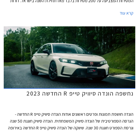
המסירות המצביעה על 200 מסירות בלבד מאז תחילת השנה בישראל. דורות
קודמים של הונדה סיוויק התפרסמו בזכות עיצוב מתקדם ויחידות הנעה חזקות
קרא עוד
ויעילות ביחס למתחרות, אולם בשנים האחרונות העיצוב הפך קיצוני מדי
והתנהגות הכביש והביצועים לא העניקו לו גיבוי וכך דעכה לה תהילת עולם. יצאנו
למסע קצר בנבכי שושלת הונדה סיוויק מהדור הראשון ועד לדור החדש וה- 11
במספר שיגיע בקרוב לישראל ומצביע על שינוי תפיסה וחזרה אל ערכי המותג
והדגם המקוריים.
נחשפה הונדה סיוויק טייפ R החדשה 2023
הונדה חושפת תמונות ופרטים ראשונים אודות הונדה סיוויק טייפ R החדשה -
הגרסה הספורטיבית של הונדה סיוויק המשפחתית. הונדה סיוויק חוגגת 50 שנה
וגרסת הספורט חוגגת 30 שנה. שיווקה של הונדה סיוויק טייפ R החדשה באירופה
יחל בשנת 2023.