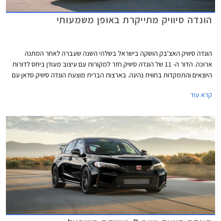
הונדה סיוויק מתייקרת באופן משמעותי
הונדה סיוויק האצ'בק הושקה בישראל בשלהי השנה שעברה לאחר המתנה
ארוכה. הדור ה- 11 של הונדה סיוויק חזר למקורות עם עיצוב מעודן ביחס לדורות
היוצאים והתמקדות בחווית נהיגה. בארצות הברית מוצעת הונדה סיוויק סדאן עם
ליין יחידות הנעה מותאם לשוק האמריקאי ואילו השוק האירופאי מקבל גרסת
קרא עוד
האצ'בק המשווקת עם יחידת הנעה היברידית בלבד, וזוהי גם הגרסה המשווקת
בישראל.