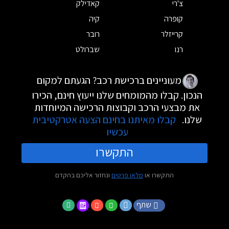
צ'רי
קאדילק
קופרה
קיה
קרייזלר
רובר
רנו
שברולט
מעוניינים ברכישת רכב? הגעתם למקום
הנכון. קבלו מהמומחים שלנו ייעוץ חינם, הכירו
את מבצעי הרכב וקבוצות הרכישה המיוחדות
שלנו.
קבלו מאיתנו בחינם הצעה אטרקטיבית
עכשיו
התקשרו
התקשרו או
מלאו פרטים
ונחזור אליכם בהקדם
שתף