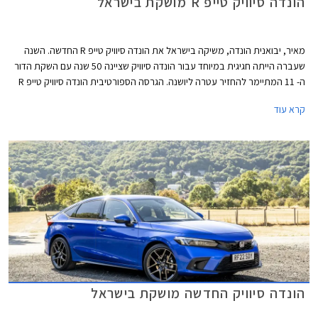
הונדה סיוויק טייפ R מושקת בישראל
מאיר, יבואנית הונדה, משיקה בישראל את הונדה סיוויק טייפ R החדשה. השנה
שעברה הייתה חגיגית במיוחד עבור הונדה סיוויק שציינה 50 שנה עם השקת הדור
ה- 11 המתיימר להחזיר עטרה ליושנה. הגרסה הספורטיבית הונדה סיוויק טייפ R
חוגגת 30 וגם היא הוצגה בדגם חדש ומסקרן מאוד תוך שמירה על תיבת
קרא עוד
ההילוכים הידנית הקלאסית ומערכת הנעה קדמית, בלי סיוע היברידי ובלי הנעה
כפולה. הונדה סיוויק תוצע בישראל במחיר של 314,000 ₪ ההופך אותה ליקרה
ביותר מבין המשפחתיות הקומפקטיות העממיות.
הונדה סיוויק החדשה מושקת בישראל