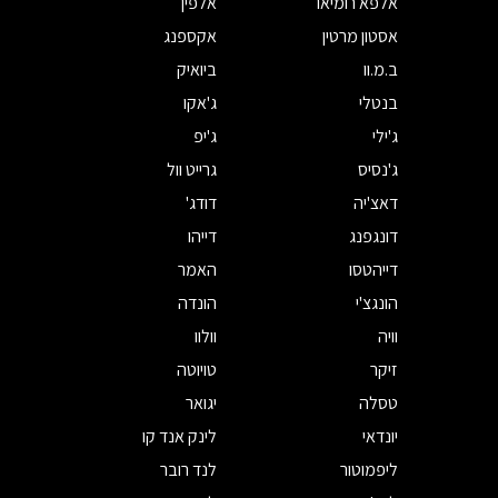
אלפא רומיאו
אלפין
אסטון מרטין
אקספנג
ב.מ.וו
ביואיק
בנטלי
ג'אקו
ג'ילי
ג'יפ
ג'נסיס
גרייט וול
דאצ'יה
דודג'
דונגפנג
דייהו
דייהטסו
האמר
הונגצ'י
הונדה
וויה
וולוו
זיקר
טויוטה
טסלה
יגואר
יונדאי
לינק אנד קו
ליפמוטור
לנד רובר