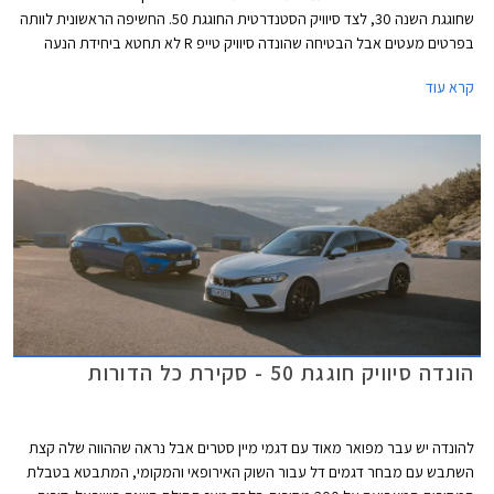
שחוגגת השנה 30, לצד סיוויק הסטנדרטית החוגגת 50. החשיפה הראשונית לוותה
בפרטים מעטים אבל הבטיחה שהונדה סיוויק טייפ R לא תחטא ביחידת הנעה
היברידית או תיבת הילוכים רובוטית ותהיה החזקה ביותר אי פעם.
קרא עוד
הונדה סיוויק חוגגת 50 - סקירת כל הדורות
להונדה יש עבר מפואר מאוד עם דגמי מיין סטרים אבל נראה שההווה שלה קצת
השתבש עם מבחר דגמים דל עבור השוק האירופאי והמקומי, המתבטא בטבלת