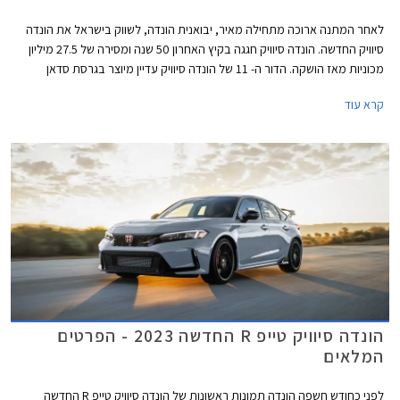
לאחר המתנה ארוכה מתחילה מאיר, יבואנית הונדה, לשווק בישראל את הונדה
סיוויק החדשה. הונדה סיוויק חגגה בקיץ האחרון 50 שנה ומסירה של 27.5 מיליון
מכוניות מאז הושקה. הדור ה- 11 של הונדה סיוויק עדיין מיוצר בגרסת סדאן
המיועדת לשוק האמריקאי ומטפטפת לישראל באמצעות היבוא המקביל,
קרא עוד
ובגרסת האצ'בק אירופאית המוצעת באופן בלעדי עם יחידת הנעה היברידית
ומושקת כעת בישראל על ידי היבואנית הרשמית. המותג סובל בשנים האחרונות
מצניחה בכמות המסירות עקב צמצום מבחר הדגמים והקצאות נמוכות לשוק
המקומי. לאור תג המחיר הגבוה של הונדה סיוויק החדשה אנחנו מעריכים בצער
שהיא לא תצליח לשנות את התמונה באופן מהותי.
הונדה סיוויק טייפ R החדשה 2023 - הפרטים
המלאים
לפני כחודש חשפה הונדה תמונות ראשונות של הונדה סיוויק טייפ R החדשה