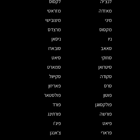
לנצ'יה
לקסוס
מאזדה
מזראטי
מיני
מיצובישי
מקסוס
מרצדס
ניו
ניסאן
סאאב
סובארו
סוזוקי
סיאט
סיטרואן
סמארט
סקודה
סקייוול
סרס
פאריזון
פוטון
פולסטאר
פולקסווגן
פורד
פורשה
פורתינג
פיאט
פיג'ו
פרארי
צ'אנגן