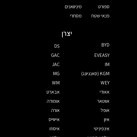
ספורט
מיניוואנים
פנאי שטח
מסחרי
יצרן
BYD
DS
GAC
EVEASY
JAC
IM
KGM (סאנגיונג)
MG
WM
WEY
אאודי
אבארט
אווטאר
אומודה
אופל
אורה
איון
אייווייס
אינפיניטי
איסוזו