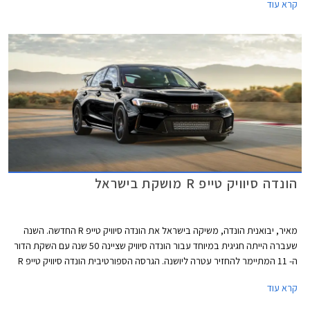
קרא עוד
האצ'בק המשווקת עם יחידת הנעה היברידית בלבד, וזוהי גם הגרסה המשווקת
בישראל.
הונדה סיוויק טייפ R מושקת בישראל
מאיר, יבואנית הונדה, משיקה בישראל את הונדה סיוויק טייפ R החדשה. השנה
שעברה הייתה חגיגית במיוחד עבור הונדה סיוויק שציינה 50 שנה עם השקת הדור
ה- 11 המתיימר להחזיר עטרה ליושנה. הגרסה הספורטיבית הונדה סיוויק טייפ R
חוגגת 30 וגם היא הוצגה בדגם חדש ומסקרן מאוד תוך שמירה על תיבת
קרא עוד
ההילוכים הידנית הקלאסית ומערכת הנעה קדמית, בלי סיוע היברידי ובלי הנעה
כפולה. הונדה סיוויק תוצע בישראל במחיר של 314,000 ₪ ההופך אותה ליקרה