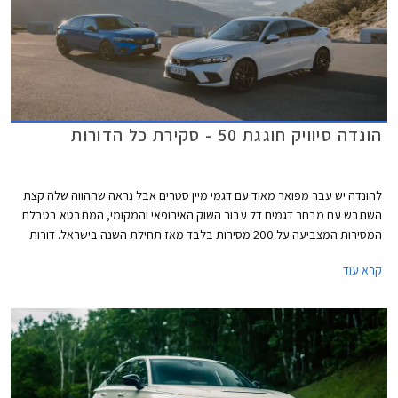
הונדה סיוויק חוגגת 50 - סקירת כל הדורות
להונדה יש עבר מפואר מאוד עם דגמי מיין סטרים אבל נראה שההווה שלה קצת
השתבש עם מבחר דגמים דל עבור השוק האירופאי והמקומי, המתבטא בטבלת
המסירות המצביעה על 200 מסירות בלבד מאז תחילת השנה בישראל. דורות
קודמים של הונדה סיוויק התפרסמו בזכות עיצוב מתקדם ויחידות הנעה חזקות
קרא עוד
ויעילות ביחס למתחרות, אולם בשנים האחרונות העיצוב הפך קיצוני מדי
והתנהגות הכביש והביצועים לא העניקו לו גיבוי וכך דעכה לה תהילת עולם. יצאנו
למסע קצר בנבכי שושלת הונדה סיוויק מהדור הראשון ועד לדור החדש וה- 11
במספר שיגיע בקרוב לישראל ומצביע על שינוי תפיסה וחזרה אל ערכי המותג
והדגם המקוריים.