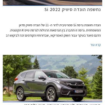
נחשפה הונדה סיוויק Si 2022
הונדה חושפת גרסת Si ספורטיבית לדור ה- 11 של הונדה סיוויק סדאן
המשפחתית. גרסה זו תתברג בין הגרסאות הרגילות לגרסת טייפ R הקיצונית.
הדגם מיועד בעיקר עבור השוק האמריקאי, שבדורותיו הקודמים זכה לביקוש רב
בקרב צעירים וחובבי שיפורים.
קרא עוד