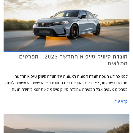
המקומי. לאור תג המחיר הגבוה של הונדה סיוויק החדשה אנחנו מעריכים בצער
שהיא לא תצליח לשנות את התמונה באופן מהותי.
הונדה סיוויק טייפ R החדשה 2023 - הפרטים
המלאים
לפני כחודש חשפה הונדה תמונות ראשונות של הונדה סיוויק טייפ R החדשה
שחוגגת השנה 30, לצד סיוויק הסטנדרטית החוגגת 50. החשיפה הראשונית לוותה
בפרטים מעטים אבל הבטיחה שהונדה סיוויק טייפ R לא תחטא ביחידת הנעה
היברידית או תיבת הילוכים רובוטית ותהיה החזקה ביותר אי פעם.
קרא עוד