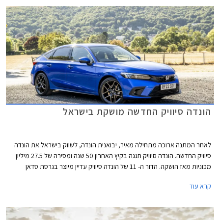
ביותר מבין המשפחתיות הקומפקטיות העממיות.
הונדה סיוויק החדשה מושקת בישראל
לאחר המתנה ארוכה מתחילה מאיר, יבואנית הונדה, לשווק בישראל את הונדה
סיוויק החדשה. הונדה סיוויק חגגה בקיץ האחרון 50 שנה ומסירה של 27.5 מיליון
מכוניות מאז הושקה. הדור ה- 11 של הונדה סיוויק עדיין מיוצר בגרסת סדאן
המיועדת לשוק האמריקאי ומטפטפת לישראל באמצעות היבוא המקביל,
קרא עוד
ובגרסת האצ'בק אירופאית המוצעת באופן בלעדי עם יחידת הנעה היברידית
ומושקת כעת בישראל על ידי היבואנית הרשמית. המותג סובל בשנים האחרונות
מצניחה בכמות המסירות עקב צמצום מבחר הדגמים והקצאות נמוכות לשוק