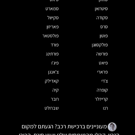
סיטרואן
סמארט
סקודה
סקייוול
סרס
פאריזון
פוטון
פולסטאר
פולקסווגן
פורד
פורשה
פורתינג
פיאט
פיג'ו
פרארי
צ'אנגן
צ'רי
קאדילק
קופרה
קיה
קרייזלר
רובר
רנו
שברולט
מעוניינים ברכישת רכב? הגעתם למקום