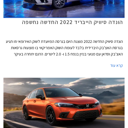
הונדה סיוויק הייבריד 2022 החדשה נחשפה
הונדה סיוויק החדשה 2022 מוצגת היום בגרסה המיועדת לשוק האירופאי וזו תגיע
בגרסת האצ'בק היברידית בלבד לעומת השוק האמריקאי בו מוצעות גרסאות
האצ'בק וסדאן עם מנועי בנזין בנפח 1.5 ו- 2.0 ליטרים. הדגם יתחרה בעיקר
בטויוטה קורולה אם כי המפרט הטכני עשיר יותר ולכן ניתן לשער שהונדה סיוויק
קרא עוד
הייבריד תהיה יקרה יותר בהתאם.