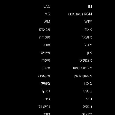
JAC
IM
KGM (סאנגיונג)
MG
WM
WEY
אאודי
אבארט
אווטאר
אומודה
אופל
אורה
איון
אייווייס
אינפיניטי
איסוזו
אלפא רומיאו
אלפין
אסטון מרטין
אקספנג
ב.מ.וו
ביואיק
בנטלי
ג'אקו
ג'ילי
ג'יפ
ג'נסיס
גרייט וול
דאצ'יה
דודג'