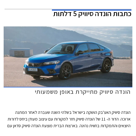
כתבות
הונדה סיוויק 5 דלתות
הונדה סיוויק מתייקרת באופן משמעותי
הונדה סיוויק האצ'בק הושקה בישראל בשלהי השנה שעברה לאחר המתנה
ארוכה. הדור ה- 11 של הונדה סיוויק חזר למקורות עם עיצוב מעודן ביחס לדורות
היוצאים והתמקדות בחווית נהיגה. בארצות הברית מוצעת הונדה סיוויק סדאן עם
ליין יחידות הנעה מותאם לשוק האמריקאי ואילו השוק האירופאי מקבל גרסת