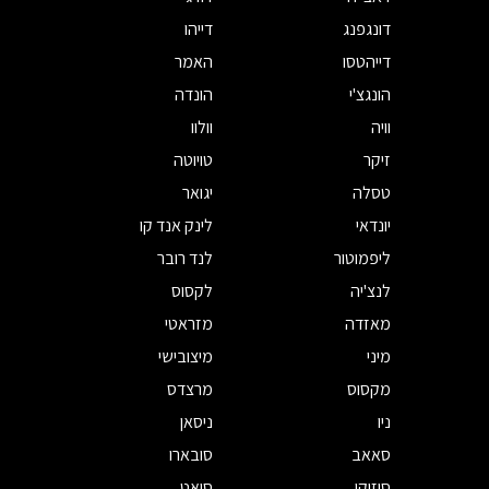
דונגפנג
דייהו
דייהטסו
האמר
הונגצ'י
הונדה
וויה
וולוו
זיקר
טויוטה
טסלה
יגואר
יונדאי
לינק אנד קו
ליפמוטור
לנד רובר
לנצ'יה
לקסוס
מאזדה
מזראטי
מיני
מיצובישי
מקסוס
מרצדס
ניו
ניסאן
סאאב
סובארו
סוזוקי
סיאט