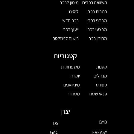
השוואת רכבים
מימון לרכב
כתבות רכב
ליסינג
מבחני רכב
רכב חדש
מבצעי רכב
ייעוץ רכב
מחירון רכב
רישום לניוזלטר
קטגוריות
קטנות
משפחתיות
מנהלים
יוקרה
ספורט
מיניוואנים
פנאי שטח
מסחרי
יצרן
BYD
DS
GAC
EVEASY