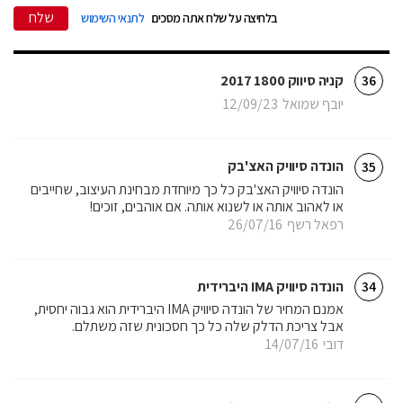
שלח
בלחיצה על שלח אתה מסכים
לתנאי השימוש
קניה סיווק 1800 2017
36
יובף שמואל
12/09/23
הונדה סיוויק האצ'בק
35
הונדה סיוויק האצ'בק כל כך מיוחדת מבחינת העיצוב, שחייבים
או לאהוב אותה או לשנוא אותה. אם אוהבים, זוכים!
רפאל רשף
26/07/16
הונדה סיוויק IMA היברידית
34
אמנם המחיר של הונדה סיוויק IMA היברידית הוא גבוה יחסית,
אבל צריכת הדלק שלה כל כך חסכונית שזה משתלם.
דובי
14/07/16