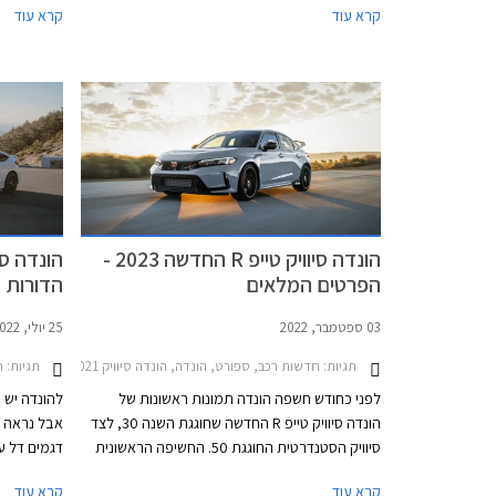
קרא עוד
קרא עוד
מוצעת הונדה סיוויק סדאן עם ליין יחידות הנעה
מותאם לשוק האמריקאי ואילו השוק האירופאי מקבל
הוצגה בדגם
גרסת האצ'בק המשווקת עם יחידת הנעה היברידית
תיבת ההילו
בלבד, וזוהי גם הגרסה המשווקת בישראל.
קדמית, בלי 
אותה ליקרה
העממיות.
הונדה סיוויק טייפ R החדשה 2023 -
הפרטים המלאים
הדורות
03 ספטמבר, 2022
25 יולי, 2022
תגיות:
חדשות רכב, ספורט, הונדה, הונדה סיוויק Type-R 2018-2021הונדה סיוויק 5 דלתות 2022-2025
תגיות:
חד
לפני כחודש חשפה הונדה תמונות ראשונות של
להונדה יש 
הונדה סיוויק טייפ R החדשה שחוגגת השנה 30, לצד
אבל נראה 
סיוויק הסטנדרטית החוגגת 50. החשיפה הראשונית
דגמים דל ע
לוותה בפרטים מעטים אבל הבטיחה שהונדה סיוויק
קרא עוד
קרא עוד
טייפ R לא תחטא ביחידת הנעה היברידית או תיבת
מאז תחילת 