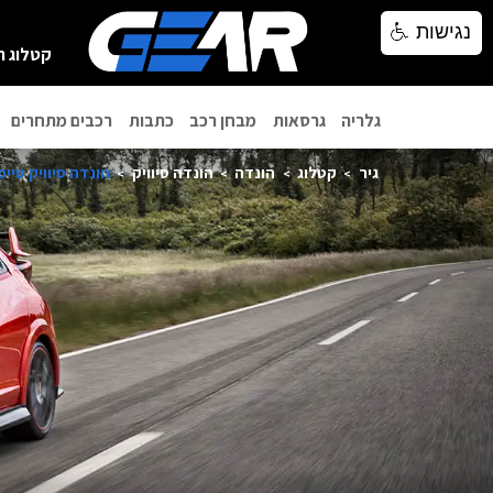
נגישות
נגישות
קטלוג ר
גלריה
גרסאות
מבחן רכב
כתבות
רכבים מתחרים
גיר
קטלוג
הונדה
הונדה סיוויק
הונדה סיוויק טייפ אר 