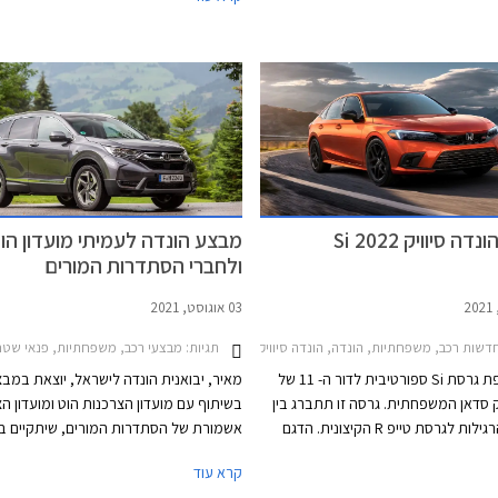
רסמו בזכות עיצוב מתקדם ויחידות הנעה
2023.
לות ביחס למתחרות, אולם בשנים
עיצוב הפך קיצוני מדי והתנהגות הכביש
א העניקו לו גיבוי וכך דעכה לה תהילת
ו למסע קצר בנבכי שושלת הונדה סיוויק
מהדור הראשון ועד לדור החדש וה- 11 במספר שיגיע
אל ומצביע על שינוי תפיסה וחזרה אל
 והדגם המקוריים.
 סיוויק Si 2022
מבצע הונדה לעמיתי מועדון הו
ולחברי הסתדרות המורים
03 אוגוסט, 2021
דשות רכב, משפחתיות, הונדה, הונדה סיוויק סדאן 2017-2019הונדה סיוויק 5 דלתות 2022-2025
תגיות:
מבצעי רכב, משפחתיות, פנאי שטח, הונדה, הונדה סיוויק 5 דלתות 17-2022
הונדה חושפת גרסת Si ספורטיבית לדור ה- 11 של
מאיר, יבואנית הונדה לישראל, יוצאת במב
יק סדאן המשפחתית. גרסה זו תתברג בין
בשיתוף עם מועדון הצרכנות הוט ומועדון ה
הגרסאות הרגילות לגרסת טייפ R הקיצונית. הדגם
אשמורת של הסתדרות המורים, שיתקיים בי
ר עבור השוק האמריקאי, שבדורותיו
התאריכים -31.08.2021
קרא עוד
ה לביקוש רב בקרב צעירים וחובבי
המבצע יוצעו לרוכשים הנחות ממחיר המחיר