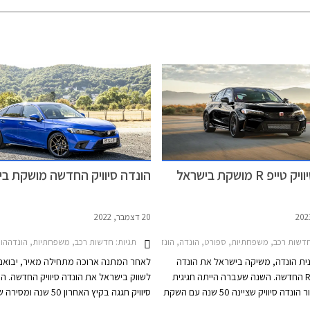
יפ R מושקת בישראל
הונדה סיוויק החדשה מושקת בי
20 דצמבר, 2022
דשות רכב, משפחתיות, ספורט, הונדה, הונדה סיוויק Type-R 2023-2025מחירון רכב
תגיות:
חדשות רכב, משפחתיות, הונדההונדה סיוויק 5 דל
נית הונדה, משיקה בישראל את הונדה
לאחר המתנה ארוכה מתחילה מאיר, יבואני
סיוויק טייפ R החדשה. השנה שעברה הייתה חגיגית
לשווק בישראל את הונדה סיוויק החדשה. הו
במיוחד עבור הונדה סיוויק שציינה 50 שנה עם השקת
הדור ה- 11 המתיימר להחזיר עטרה ליושנה. הגרסה
מיליון מכוניות מאז 