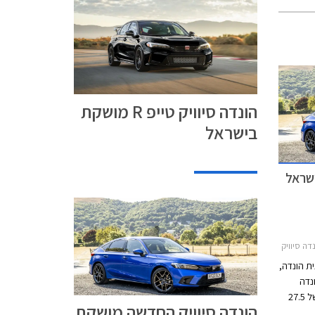
הונדה סיוויק טייפ R מושקת
בישראל
שראל
תות 2022-2025
ת הונדה,
נדה
סיוויק חגגה בקיץ האחרון 50 שנה ומסירה של 27.5
הונדה סיוויק החדשה מושקת
הושקה. הדור ה- 11 של הונדה