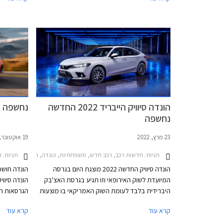
הילוכים רובוטית ותהיה החזקה ביותר אי פעם.
סיוויק התפ
חזקות ויעי
האחרונות ה
והביצועים ל
עולם. יצאנ
בקרוב לישר
ערכי המותג
הונדה סיוויק הייבריד 2022 החדשה
נחשפה הונדה
נחשפה
23 מרץ, 2022
19 אוקטובר, 2021
תגיות:
חדשות רכב, רכב חדש, משפחתיות, הונדה, הונדה סיוויק 5 דלתות 2017-2022הונדה סיוויק 5 דלתות 2022-2025
תגיות:
ח
הונדה סיוויק החדשה 2022 מוצגת היום בגרסה
המיועדת לשוק האירופאי וזו תגיע בגרסת האצ'בק
הונדה סיוו
היברידית בלבד לעומת השוק האמריקאי בו מוצעות
גרסאות האצ'בק וסדאן עם מנועי בנזין בנפח 1.5 ו-
מיועד בעיק
קרא עוד
קרא עוד
2.0 ליטרים. הדגם יתחרה בעיקר בטויוטה קורולה אם
הקודמים זכ