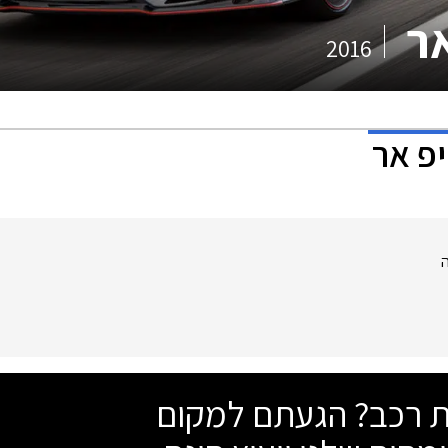
אר
2016
יפ אר
ה
שת רכב? הגעתם למקום