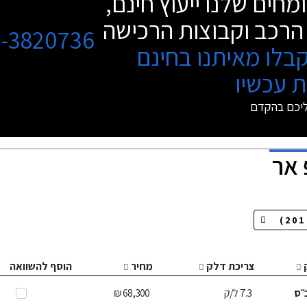
מחים שלנו ייעוץ חינם,
הרכב וקבוצות הרכישה
3-3820736
בלו מאיתנו בחינם
 עכשיו
ליכם בהקדם
 אר
צריכת דלק
מחיר
הוסף להשוואה
״ס
7.3
ל/ק
68,300 ₪