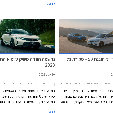
קרא עוד
הספורטיבית הונדה סיוויק טייפ R חוגגת 30 וגם היא
סיוויק עדיין מיוצר בגרסת סדאן המיועדת ל
 חדש ומסקרן מאוד תוך שמירה על
האמריקאי ומטפטפת לישראל באמצעות הי
כים הידנית הקלאסית ומערכת הנעה
המקביל, ובגרסת האצ'בק אירופאית המוצע
סיוע היברידי ובלי הנעה כפולה. הונדה
בלעדי עם יחידת הנעה היברידית ומושקת 
סיוויק תוצע בישראל במחיר של 314,000 ₪ ההופך
בישראל על ידי היבואנית הרשמית. המותג 
 ביותר מבין המשפחתיות הקומפקטיות
בשנים האחרונות מצניחה בכמות המסירות
צמצום מבחר הדגמים והקצאות נמוכות לשו
המקומי. לאור תג המחיר הגבוה של הונדה סי
החדשה אנחנו מעריכים בצער שהיא לא תצ
לשנות את התמונה באופן מהותי.
הונדה סיוויק חוגגת 50 - סקירת כל
נחשפה הונדה סי
2023
20 יולי, 2022
שות רכב, משפחתיות, הונדה, הונדה סיוויק 5 דלתות 2017-2022הונדה סיוויק 5 דלתות 2022-2025
תגיות:
חדשות רכב, ספורט, הונדה, הונדה סיוויק Type-R 2018-2021הונדה סיוויק 5 
עבר מפואר מאוד עם דגמי מיין סטרים
הונדה חושפת תמונות ופרטים ראשונים אודו
שההווה שלה קצת השתבש עם מבחר
סיוויק טייפ R החדשה - הגרסה הספורטיב
בור השוק האירופאי והמקומי, המתבטא
בטבלת המסירות המצביעה על 200 מסירות בלבד
שנה וגרסת הספורט חוגגת 30 שנה. ש
קרא עוד
השנה בישראל. דורות קודמים של הונדה
הונדה סיוויק טייפ R החדשה באירופה י