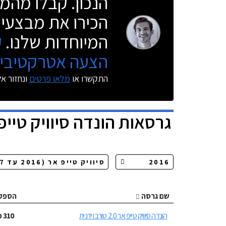
הנכון. קבלו מהמו
הכירו את מבצעי 
המיוחדות שלנו.
ק
הצעה אטרקטיבית
התקשרו או
מלאו פרטים
ונחזור א
גרסאות
הונדה סיוויק טייפ
שם גרסה
הספק
הונדה סיוויק טייפ אר 2.0 טורבו ידנית
310
כ