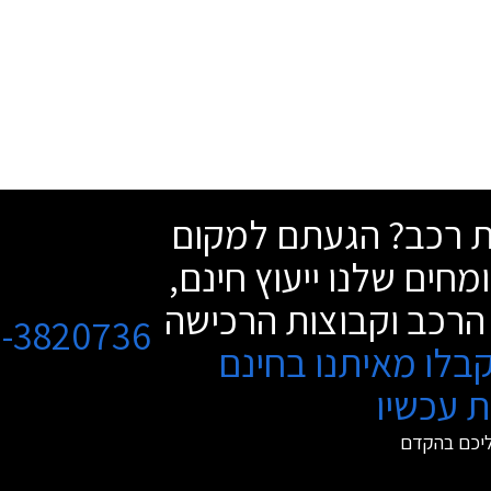
שת רכב? הגעתם למקום
מחים שלנו ייעוץ חינם,
הרכב וקבוצות הרכישה
3-3820736
בלו מאיתנו בחינם
 עכשיו
ליכם בהקדם