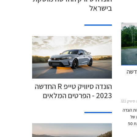
בישראל
שוק
בוא
ת באופן
כעת
סובל
 עקב
ק
וויק
ליח
וויק טייפ R החדשה
הונדה סיוויק טייפ R החדשה
2023 - הפרטים המלאים
דלתות 2022-2025
ת הונדה
ית של
הונדה סיוויק המשפחתית. הונדה סיוויק חוגגת 50
יווקה של
חל בשנת