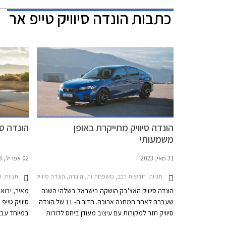
כתבות
הונדה סיוויק טייפ אר
הונדה סיוויק מתייקרת באופן
הונדה סיוויק טי
משמעותי
31 מאי, 2023
02 אפריל, 2023
תגיות:
חדשות רכב, משפחתיות, הונדה, הונדה סיוויק 5 דלתות 2022-2025מחירון רכב
תגיות:
ח
הונדה סיוויק האצ'בק הושקה בישראל בשלהי השנה
מאיר, יבוא
שעברה לאחר המתנה ארוכה. הדור ה- 11 של הונדה
סיוויק חזר למקורות עם עיצוב מעודן ביחס לדורות
היוצאים והתמקדות בחווית נהיגה. בארצות הברית