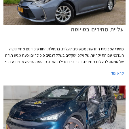
עליית מחירים בטויוטה
מחירי המכוניות החדשות ממשיכים לעלות. בתחילת החודש פורסם מחירון קיה
העדכני עם התייקרויות של אלפי שקלים בשלל דגמים פופולריים וכעת מגיע תורה
של טויוטה להעלות מחירים. נזכיר כי בתחילת השנה פרסמה טויוטה מחירון עדכני
עם התייקרויות של אלפי שקלים והעדכון הנוכחי מגיע 7 חודשים אחריו יחד עם
קרא עוד
הודעה של היצרנית על פיה עקב עיכובים בשרשרת האספקה חלו שינויים
בתכניות הייצור ביניהם הפחתת מכסות ייצור, מה שצפוי להאריך עוד יותר את
זמני ההמתנה לרכבים חדשים. שיווקה של טויוטה יאריס הופסק לפני מספר
חודשים בעוד דגמים נוספים לא יסופקו ללקוחות עד לסוף השנה.