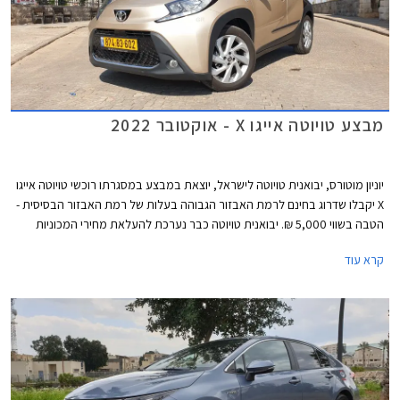
מבצע טויוטה אייגו X - אוקטובר 2022
יוניון מוטורס, יבואנית טויוטה לישראל, יוצאת במבצע במסגרתו רוכשי טויוטה אייגו
X יקבלו שדרוג בחינם לרמת האבזור הגבוהה בעלות של רמת האבזור הבסיסית -
הטבה בשווי 5,000 ₪. יבואנית טויוטה כבר נערכת להעלאת מחירי המכוניות
החדשות בתחילת השנה הבאה ומודיעה באתר האינטרנט שלה כי המחירים
קרא עוד
בפועל צפויים להיות גבוהים יותר מהמחירון הנוכחי.