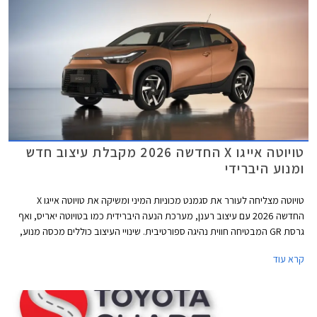
טויוטה אייגו X החדשה 2026 מקבלת עיצוב חדש
ומנוע היברידי
טויוטה מצליחה לעורר את סגמנט מכוניות המיני ומשיקה את טויוטה אייגו X
החדשה 2026 עם עיצוב רענן, מערכת הנעה היברידית כמו בטויוטה יאריס, ואף
גרסת GR המבטיחה חווית נהיגה ספורטיבית. שינויי העיצוב כוללים מכסה מנוע,
כנפיים, גריל ופגוש חדשים המעניקים לרכב חזית אגרסיבית מבעבר. חישוקי 17
קרא עוד
או 18 אינץ' בעיצובים חדשים משלימים את ההופעה. מאחור שינוי קל ביחידות
התאורה.