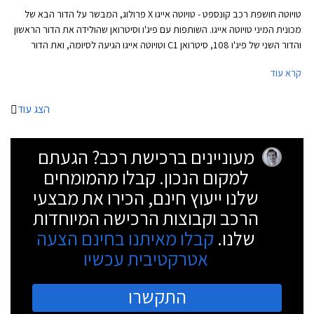
טויוטה חושפת רכב קונספט - טויוטה אייגו X פרולוג, המבשר על הדור הבא של
מכונית המיני טויוטה אייגו. השותפות עם פיג'ו וסיטרואן שהולידה את הדור הראשון
והדור השני של פיג'ו 108, סיטרואן C1 וטויוטה אייגו הגיעה לסיומה, ואת הדור
החדש של טויוטה אייגו מפתחת טויוטה לבדה.
קרא עוד
הצג עוד
מעוניינים ברכישת רכב? הגעתם
למקום הנכון. קבלו מהמומחים
שלנו ייעוץ חינם, הכירו את מבצעי
הרכב וקבוצות הרכישה המיוחדות
שלנו.
קבלו מאיתנו בחינם הצעה
אטרקטיבית עכשיו
התקשרו