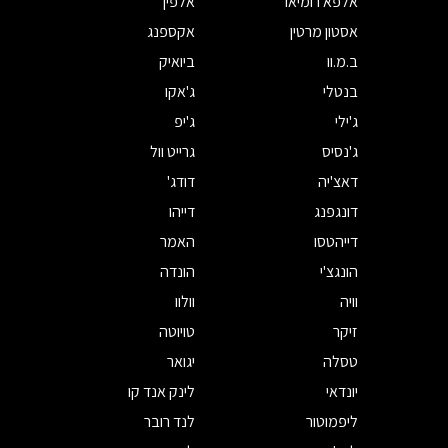
אלפא רומיאו
אלפין
אסטון מרטין
אקספנג
ב.מ.וו
ביואיק
בנטלי
ג'אקו
ג'ילי
ג'יפ
ג'נסיס
גרייט וול
דאצ'יה
דודג'
דונגפנג
דייהו
דייהטסו
האמר
הונגצ'י
הונדה
וויה
וולוו
זיקר
טויוטה
טסלה
יגואר
יונדאי
לינק אנד קו
ליפמוטור
לנד רובר