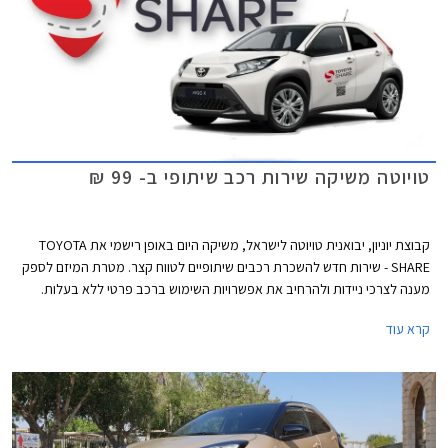
טויוטה משיקה שירות רכב שיתופי ב- 99 ₪
קבוצת יוניון, יבואנית טויוטה לישראל, משיקה היום באופן רישמי את TOYOTA
SHARE - שירות חדש להשכרת רכבים שיתופיים לטווח קצר. מטרת המיזם לספק
מענה לצרכי ניידות ולהרחיב את אפשרויות השימוש ברכב פרטי ללא בעלות.
טויוטה SHARE מהווה צעד נוסף במימוש חזונו של אקיו טויודה, למעבר של טויוטה
קרא עוד
מיצרנית רכב לחברת שירותי ניידות.