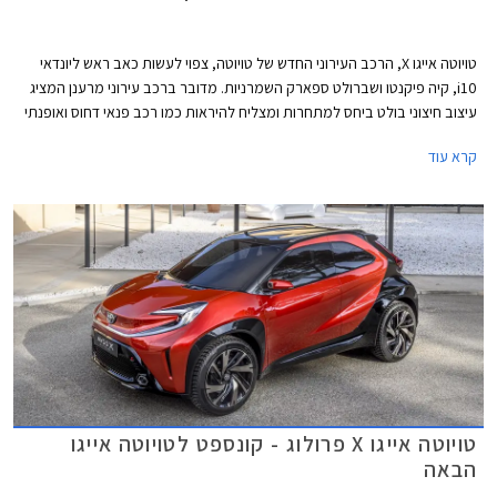
טויוטה אייגו X, הרכב העירוני החדש של טויוטה, צפוי לעשות כאב ראש ליונדאי
i10, קיה פיקנטו ושברולט ספארק השמרניות. מדובר ברכב עירוני מרענן המציג
עיצוב חיצוני בולט ביחס למתחרות ומצליח להיראות כמו רכב פנאי דחוס ואופנתי
ולא עוד מכונית מיני עם איפור לא מוצלח. בנוסף מציעה היצרנית צביעה דו-גונית
קרא עוד
מעניינת ומבחר גוונים שיתאימו לכל סגנון. על מנת לחסוך בעלויות הייצור ולשמור
על מחיר תחרותי, ממשיך טויוטה אייגו X עם מספר תכונות מהדור היוצא ביניהן
דלת תא מטען מזכוכית וחלונות אחוריים קטנים הנפתחים לחרך צר בלבד. מצד
שני לא ויתרה טויוטה על פריטים חשובים יותר לקהל היעד ביניהם פנסי לד, גג בד
נפתח חשמלית, וחישוקי 17 ואף 18 אינץ' בגרסאות הבכירות.
טויוטה אייגו X פרולוג - קונספט לטויוטה אייגו
הבאה