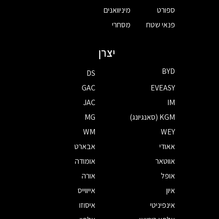
ספורט
מיניוואנים
פנאי שטח
מסחרי
יצרן
BYD
DS
GAC
EVEASY
JAC
IM
KGM (סאנגיונג)
MG
WM
WEY
אאודי
אבארט
אווטאר
אומודה
אופל
אורה
איון
אייווייס
אינפיניטי
איסוזו