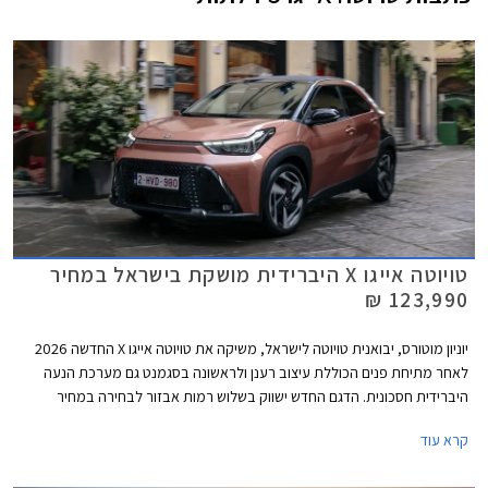
טויוטה אייגו X היברידית מושקת בישראל במחיר
123,990 ₪
יוניון מוטורס, יבואנית טויוטה לישראל, משיקה את טויוטה אייגו X החדשה 2026
לאחר מתיחת פנים הכוללת עיצוב רענן ולראשונה בסגמנט גם מערכת הנעה
היברידית חסכונית. הדגם החדש ישווק בשלוש רמות אבזור לבחירה במחיר
התחלתי של 123,990 ₪, התייקרות משמעותית של 19,000 ₪ ביחס לדגם
קרא עוד
המוחלף.