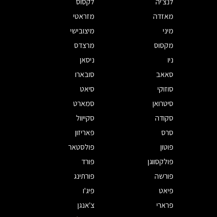
לנצ'יה
לקסוס
מאזדה
מזראטי
מיני
מיצובישי
מקסוס
מרצדס
ניו
ניסאן
סאאב
סובארו
סוזוקי
סיאט
סיטרואן
סמארט
סקודה
סקייוול
סרס
פאריזון
פוטון
פולסטאר
פולקסווגן
פורד
פורשה
פורתינג
פיאט
פיג'ו
פרארי
צ'אנגן