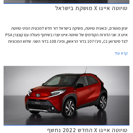
טויוטה אייגו X מושקת בישראל
יוניון מוטורס, יבואנית טויוטה, משיקה בישראל דור חדש למכונית המיני טויוטה
אייגו X. שני הדורות הקודמים של טויוטה אייגו יוצרו בשיתוף פעולה עם קונצרן PSA
לצד סיטרואן C1, פיג'ו 107 בדור הראשון, ופיג'ו 108 בדור השני. שלוש המכוניות
הקטנות הגיעו מאותו מפעל על בסיס שלדה ומכלולים זהים. השותפות הסתיימה
קרא עוד
והדור החדש של טויוטה אייגו מיוצר עבור טויוטה בלבד, ללא אחים חורגים. בשלב
זה מוצע הדגם החדש בהזמנה מוקדמת באמצעות אתר טויוטה ישראל והרכבים
יגיעו ארצה ויסופקו בהמשך.
טויוטה אייגו X החדש 2022 נחשף