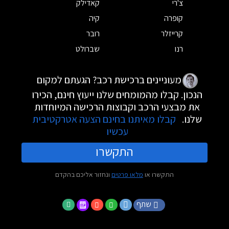
צ'רי
קאדילק
קופרה
קיה
קרייזלר
רובר
רנו
שברולט
מעוניינים ברכישת רכב? הגעתם למקום
הנכון. קבלו מהמומחים שלנו ייעוץ חינם, הכירו
את מבצעי הרכב וקבוצות הרכישה המיוחדות
שלנו.
קבלו מאיתנו בחינם הצעה אטרקטיבית
עכשיו
התקשרו
התקשרו או
מלאו פרטים
ונחזור אליכם בהקדם
שתף