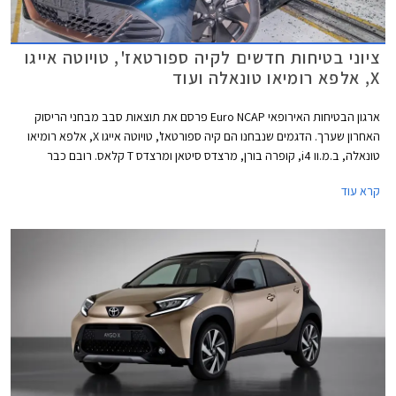
ציוני בטיחות חדשים לקיה ספורטאז', טויוטה אייגו
X, אלפא רומיאו טונאלה ועוד
ארגון הבטיחות האירופאי Euro NCAP פרסם את תוצאות סבב מבחני הריסוק
האחרון שערך. הדגמים שנבחנו הם קיה ספורטאז', טויוטה אייגו X, אלפא רומיאו
טונאלה, ב.מ.וו i4, קופרה בורן, מרצדס סיטאן ומרצדס T קלאס. רובם כבר
משווקים בישראל והיתר צפויים להגיע בקרוב. מלבד ב.מ.וו i4 וטויוטה אייגו X
קרא עוד
שהסתפקו ב- 4 כוכבים, כל הרכבים בסבב זה זכו בציון מרבי של 5 כוכבים.