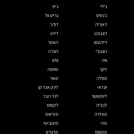
ג'ילי
ג'יפ
ג'נסיס
גרייט וול
דאצ'יה
דודג'
דונגפנג
דייהו
דייהטסו
האמר
הונגצ'י
הונדה
וויה
וולוו
זיקר
טויוטה
טסלה
יגואר
יונדאי
לינק אנד קו
ליפמוטור
לנד רובר
לנצ'יה
לקסוס
מאזדה
מזראטי
מיני
מיצובישי
מקסוס
מרצדס