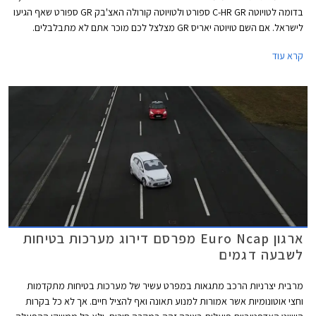
בדומה לטויוטה C-HR GR ספורט ולטויוטה קורולה האצ'בק GR ספורט שאף הגיעו
לישראל. אם השם טויוטה יאריס GR מצלצל לכם מוכר אתם לא מתבלבלים.
מדובר בגרסה קיצונית במיוחד לטויוטה יאריס המבוססת על מכונית הראלי של
קרא עוד
המותג במרכב 3 דלתות הכוללת מנוע טורבו בנזין בנפח 1.6 ליטרים עם הספק
של לא פחות מ- 268 כ"ס והנעה כפולה.
ארגון Euro Ncap מפרסם דירוג מערכות בטיחות
לשבעה דגמים
מרבית יצרניות הרכב מתגאות במפרט עשיר של מערכות בטיחות מתקדמות
וחצי אוטונומיות אשר אמורות למנוע תאונה ואף להציל חיים. אך לא כל בקרות