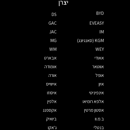
יצרן
BYD
DS
GAC
EVEASY
JAC
IM
KGM (סאנגיונג)
MG
WM
WEY
אאודי
אבארט
אווטאר
אומודה
אופל
אורה
איון
אייווייס
אינפיניטי
איסוזו
אלפא רומיאו
אלפין
אסטון מרטין
אקספנג
ב.מ.וו
ביואיק
בנטלי
ג'אקו