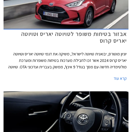
אבזור בטיחות משופר לטויוטה יאריס וטויוטה
יאריס קרוס
יוניון מוטורס, יבואנית טויוטה לישראל, משיקה את דגמי טויוטה יאריס וטויוטה
יאריס קרוס 2024 אשר זכו לחבילת מערכות בטיחות משופרות ומערכת
מולטימדיה חדשה עם מסך בגודל 9 אינץ', ממשק בעברית ועדכוני OTA. טויוטה
יאריס קרוס זוכה גם לשיפורים בתחום איכות הנסיעה הודות לבידוד רעשים יעיל
קרא עוד
יותר והפחתת רטט בתא הנוסעים. בניגוד לשוק האירופאי בו משווקים שני הדגמים
עם יחידת הנעה היברידית משופרת בהספק 130 כ"ס, בישראל אנו מקבלים
יחידת הנעה היברידית בהספק 116 כ"ס כמו בדגמים המוחלפים.