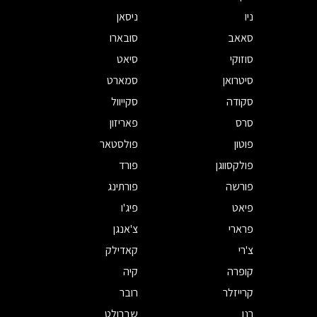
ניו
ניסאן
סאאב
סובארו
סוזוקי
סיאט
סיטרואן
סמארט
סקודה
סקייוול
סרס
פאריזון
פוטון
פולסטאר
פולקסווגן
פורד
פורשה
פורתינג
פיאט
פיג'ו
פרארי
צ'אנגן
צ'רי
קאדילק
קופרה
קיה
קרייזלר
רובר
רנו
שברולט