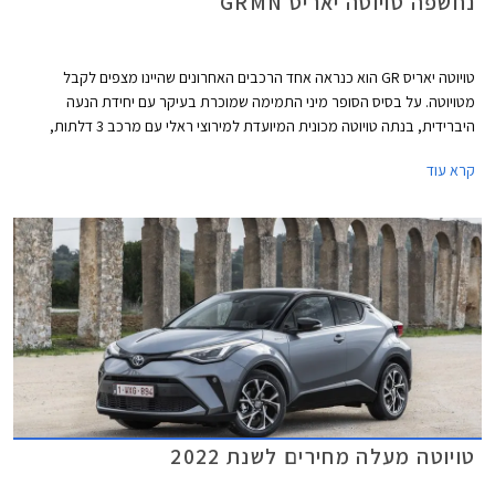
נחשפה טויוטה יאריס GRMN
טויוטה יאריס GR הוא כנראה אחד הרכבים האחרונים שהיינו מצפים לקבל
מטויוטה. על בסיס הסופר מיני התמימה שמוכרת בעיקר עם יחידת הנעה
היברידית, בנתה טויוטה מכונית המיועדת למירוצי ראלי עם מרכב 3 דלתות,
מנוע טורבו בנזין 3 צילינדרים בנפח 1.6 ליטרים עם הספק מרבי של 268 כ"ס
קרא עוד
ומומנט מרבי של 36.7 קג"מ, תיבת 6 הילוכים ידנית, ומערכת הנעה כפולה.
טויוטה יאריס GR אינה משווקת באופן סדיר בישראל אבל יחידה אחת הצליחה
להסתנן ארצה בחסות הייבוא האישי.
טויוטה מעלה מחירים לשנת 2022