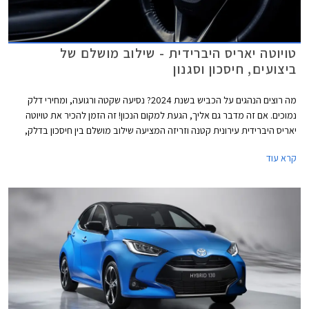
טויוטה יאריס היברידית - שילוב מושלם של
ביצועים, חיסכון וסגנון
מה רוצים הנהגים על הכביש בשנת 2024? נסיעה שקטה ורגועה, ומחירי דלק
נמוכים. אם זה מדבר גם אליך, הגעת למקום הנכון! זה הזמן להכיר את טויוטה
יאריס היברידית עירונית קטנה וזריזה המציעה שילוב מושלם בין חיסכון בדלק,
ביצועים מרשימים ועיצוב מלא בסטייל. כל אלו, מספקים חוויית נהיגה חלקה,
קרא עוד
שקטה וחסכונית המפחיתה באופן משמעותי את פליטת המזהמים. כי אם כבר
לנהוג בסטייל, אז גם לחשוב על הסביבה!