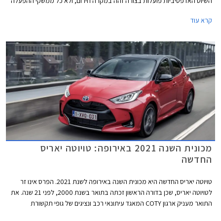
השיוט האדפטיביות פועלות בצורה זהה במקרה חירום, ולא כל ממשקי ההפעלה
ברורים למשתמש. כאן נכנס לתמונה ארגון הבטיחות Euro NCAP שבוחן ומדרג
קרא עוד
את ביצועי מערכות הבטיחות השונות במגוון תרחישים כולל בכביש המהיר.
בסבב האחרון השתתפו שבעה דגמים: יונדאי איוניק 5, טויוטה יאריס, אופל מוקה
חשמלי, קופרה פורמנטור, ב.מ.וו iX3, פורד מוסטנג מאך E, ופולסטאר 2.
מכונית השנה 2021 באירופה: טויוטה יאריס
החדשה
טויוטה יאריס החדשה היא מכונית השנה באירופה לשנת 2021. הפרס אינו זר
לטויוטה יאריס, שכן בדורה הראשון זכתה בתואר בשנת 2000, לפני 21 שנה. את
התואר מעניק ארגון COTY המאגד עיתונאי רכב ונציגים של גופי תקשורת
העוסקים בתחום הרכב מכל רחבי אירופה.