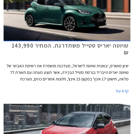
טויוטה יאריס סטייל משתדרגת. המחיר 143,990
₪
יוניון מוטורס, יבואנית טויוטה לישראל, מעדכנת ומשפרת את רשימת האבזור של
טויוטה יאריס הייבריד בגרסת סטייל הבכירה, אשר תוצע מעתה עם תאורת לד
מלאה, חישוקי 17 אינץ' במקום 15 אינץ', חלונות אחוריים כהים, מערכת
מולטימדיה חדשה עם מסך בגודל 10.5 אינץ', לוח מחוונים דיגיטלי מלא בגודל 7
קרא עוד
אינץ', משטח טעינה אלחוטי לנייד, ומושבים קדמיים משופרים. המחיר התייקר ב-
2,000 ₪ לעומת גרסת סטייל היוצאת ועומד על 143,990 ₪.