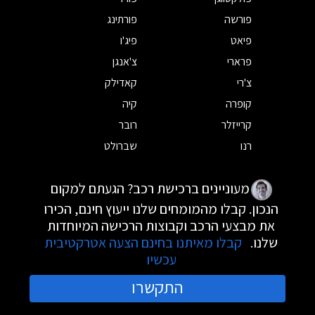
פורשה
פורתינג
פיאט
פיג'ו
פרארי
צ'אנגן
צ'רי
קאדילק
קופרה
קיה
קרייזלר
רובר
רנו
שברולט
מעוניינים ברכישת רכב? הגעתם למקום
הנכון. קבלו מהמומחים שלנו ייעוץ חינם, הכירו
את מבצעי הרכב וקבוצות הרכישה המיוחדות
שלנו.
קבלו מאיתנו בחינם הצעה אטרקטיבית
עכשיו
התקשרו