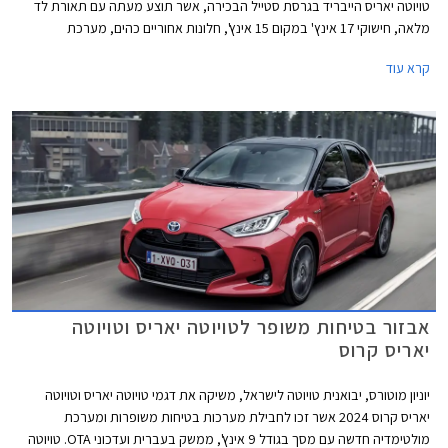
טויוטה יאריס הייבריד בגרסת סטייל הבכירה, אשר תוצע מעתה עם תאורת לד
מלאה, חישוקי 17 אינץ' במקום 15 אינץ', חלונות אחוריים כהים, מערכת
מולטימדיה חדשה עם מסך בגודל 10.5 אינץ', לוח מחוונים דיגיטלי מלא בגודל 7
קרא עוד
אינץ', משטח טעינה אלחוטי לנייד, ומושבים קדמיים משופרים. המחיר התייקר ב-
2,000 ₪ לעומת גרסת סטייל היוצאת ועומד על 143,990 ₪.
אבזור בטיחות משופר לטויוטה יאריס וטויוטה
יאריס קרוס
יוניון מוטורס, יבואנית טויוטה לישראל, משיקה את דגמי טויוטה יאריס וטויוטה
יאריס קרוס 2024 אשר זכו לחבילת מערכות בטיחות משופרות ומערכת
מולטימדיה חדשה עם מסך בגודל 9 אינץ', ממשק בעברית ועדכוני OTA. טויוטה