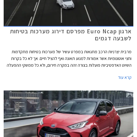
ארגון Euro Ncap מפרסם דירוג מערכות בטיחות
לשבעה דגמים
מרבית יצרניות הרכב מתגאות במפרט עשיר של מערכות בטיחות מתקדמות
וחצי אוטונומיות אשר אמורות למנוע תאונה ואף להציל חיים. אך לא כל בקרות
השיוט האדפטיביות פועלות בצורה זהה במקרה חירום, ולא כל ממשקי ההפעלה
ברורים למשתמש. כאן נכנס לתמונה ארגון הבטיחות Euro NCAP שבוחן ומדרג
קרא עוד
את ביצועי מערכות הבטיחות השונות במגוון תרחישים כולל בכביש המהיר.
בסבב האחרון השתתפו שבעה דגמים: יונדאי איוניק 5, טויוטה יאריס, אופל מוקה
חשמלי, קופרה פורמנטור, ב.מ.וו iX3, פורד מוסטנג מאך E, ופולסטאר 2.