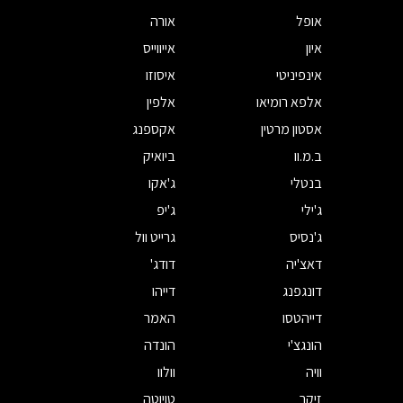
אופל
אורה
איון
אייווייס
אינפיניטי
איסוזו
אלפא רומיאו
אלפין
אסטון מרטין
אקספנג
ב.מ.וו
ביואיק
בנטלי
ג'אקו
ג'ילי
ג'יפ
ג'נסיס
גרייט וול
דאצ'יה
דודג'
דונגפנג
דייהו
דייהטסו
האמר
הונגצ'י
הונדה
וויה
וולוו
זיקר
טויוטה