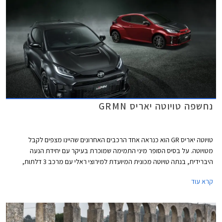
נחשפה טויוטה יאריס GRMN
טויוטה יאריס GR הוא כנראה אחד הרכבים האחרונים שהיינו מצפים לקבל
מטויוטה. על בסיס הסופר מיני התמימה שמוכרת בעיקר עם יחידת הנעה
היברידית, בנתה טויוטה מכונית המיועדת למירוצי ראלי עם מרכב 3 דלתות,
מנוע טורבו בנזין 3 צילינדרים בנפח 1.6 ליטרים עם הספק מרבי של 268 כ"ס
קרא עוד
ומומנט מרבי של 36.7 קג"מ, תיבת 6 הילוכים ידנית, ומערכת הנעה כפולה.
טויוטה יאריס GR אינה משווקת באופן סדיר בישראל אבל יחידה אחת הצליחה
להסתנן ארצה בחסות הייבוא האישי.