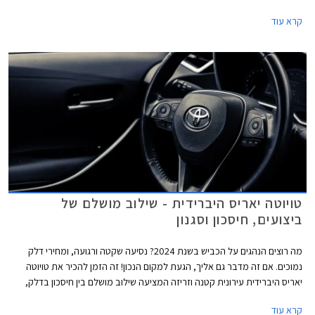
יאריס קרוס זוכה גם לשיפורים בתחום איכות הנסיעה הודות לבידוד רעשים יעיל
קרא עוד
יותר והפחתת רטט בתא הנוסעים. בניגוד לשוק האירופאי בו משווקים שני הדגמים
עם יחידת הנעה היברידית משופרת בהספק 130 כ"ס, בישראל אנו מקבלים
יחידת הנעה היברידית בהספק 116 כ"ס כמו בדגמים המוחלפים.
טויוטה יאריס היברידית - שילוב מושלם של
ביצועים, חיסכון וסגנון
מה רוצים הנהגים על הכביש בשנת 2024? נסיעה שקטה ורגועה, ומחירי דלק
נמוכים. אם זה מדבר גם אליך, הגעת למקום הנכון! זה הזמן להכיר את טויוטה
יאריס היברידית עירונית קטנה וזריזה המציעה שילוב מושלם בין חיסכון בדלק,
ביצועים מרשימים ועיצוב מלא בסטייל. כל אלו, מספקים חוויית נהיגה חלקה,
קרא עוד
שקטה וחסכונית המפחיתה באופן משמעותי את פליטת המזהמים. כי אם כבר