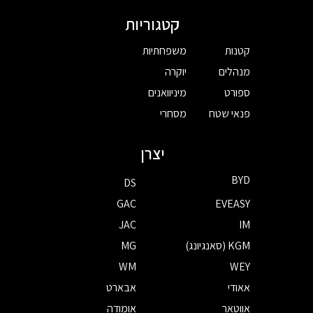
קטגוריות
קטנות
משפחתיות
מנהלים
יוקרה
ספורט
מיניוואנים
פנאי שטח
מסחרי
יצרן
BYD
DS
GAC
EVEASY
JAC
IM
KGM (סאנגיונג)
MG
WM
WEY
אאודי
אבארט
אווטאר
אומודה