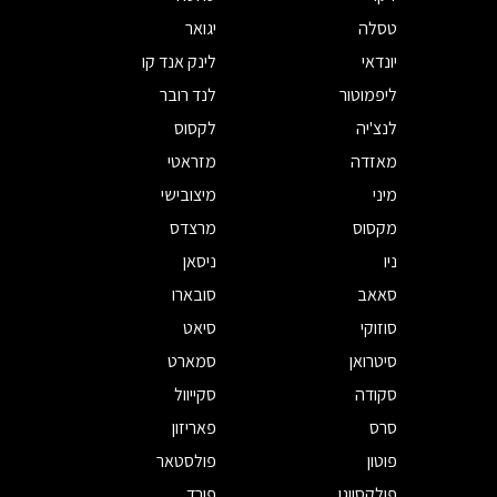
טסלה
יגואר
יונדאי
לינק אנד קו
ליפמוטור
לנד רובר
לנצ'יה
לקסוס
מאזדה
מזראטי
מיני
מיצובישי
מקסוס
מרצדס
ניו
ניסאן
סאאב
סובארו
סוזוקי
סיאט
סיטרואן
סמארט
סקודה
סקייוול
סרס
פאריזון
פוטון
פולסטאר
פולקסווגן
פורד