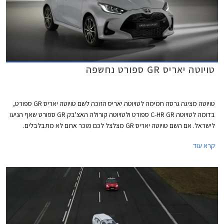
טויוטה יאריס GR ספורט נחשפה
טויוטה מציגה גרסה חמימה לטויוטה יאריס הזוכה לשם טויוטה יאריס GR ספורט,
בדומה לטויוטה C-HR GR ספורט ולטויוטה קורולה האצ'בק GR ספורט שאף הגיעו
לישראל. אם השם טויוטה יאריס GR מצלצל לכם מוכר אתם לא מתבלבלים.
מדובר בגרסה קיצונית במיוחד לטויוטה יאריס המבוססת על מכונית הראלי של
קרא עוד
המותג במרכב 3 דלתות הכוללת מנוע טורבו בנזין בנפח 1.6 ליטרים עם הספק
של לא פחות מ- 268 כ"ס והנעה כפולה.