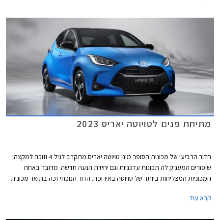
לנהוג בסטייל, אז גם לחשוב על הסביבה!
מתיחת פנים לטויוטה יאריס 2023
הדור הרביעי של מכונית הסופר מיני טויוטה יאריס מתקרב לגיל 4 וזוכה למקצה
שיפורים המעניק לה תכונות עדכניות וגם יחידת הנעה חדשה. מדובר באחת
המכוניות המצליחות ביותר של טויוטה באירופה. הדור הנוכחי זכה בתואר מכונית
השנה באירופה בשנת 2021, זכייה שניה לדגם לאחר שהדור הראשון של טויוטה
קרא עוד
יאריס זכה בתואר בשנת 2000.