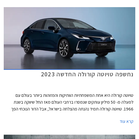
ההיברידי יונדאי איוניק, יונדאי אלנטרה, וטויוטה קורולה. קיה נירו פופולרי במיוחד
עם יחידת הנעה היברידית נטענת ולכן בחרנו בגרסה זו. אחרונה חביבה רנו מגאן
גרנד קופה לוגמת הסולר שעדיין מאמינה במנוע טורבו דיזל.
נחשפה טויוטה קורולה החדשה 2023
טויוטה קורולה היא אחת המשפחתיות הוותיקות והמזוהות ביותר בעולם עם
למעלה מ- 50 מיליון עותקים שנמסרו ברחבי העולם מאז החל שיווקה בשנת
1966. טויוטה קורולה תמיד נהנתה מהצלחה בישראל, אבל הדור הנוכחי הפך
ללהיט של ממש בזכות ההשתייכות למותג טויוטה, המוניטין המוצק של משפחת
קרא עוד
דגמי טויוטה קורולה בישראל, ובעיקר בשל יחידת הנעה היברידית שהוצעה
לראשונה בדגם ואפשרה לו להציג צריכת דלק מצוינת ולהעניק הטבה בשווי
השימוש למקבלי רכב צמוד ממקום העבודה. בשלהי השנה שעברה עברה