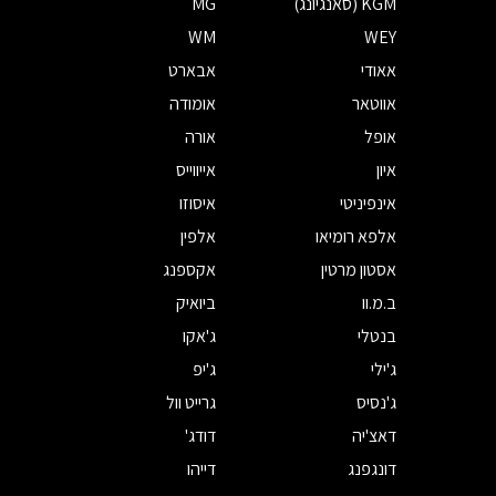
KGM (סאנגיונג)
MG
WM
WEY
אאודי
אבארט
אווטאר
אומודה
אופל
אורה
איון
אייווייס
אינפיניטי
איסוזו
אלפא רומיאו
אלפין
אסטון מרטין
אקספנג
ב.מ.וו
ביואיק
בנטלי
ג'אקו
ג'ילי
ג'יפ
ג'נסיס
גרייט וול
דאצ'יה
דודג'
דונגפנג
דייהו