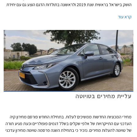
הושק בישראל בראשית שנת 2019 ולראשונה בתולדות הדגם הוצע גם עם יחידת
הנעה היברידית. היבואנית חיכתה לטויוטה קורולה החדשה בכיליון עיניים לאחר
קרא עוד
שהמלאי של הדגם היוצא אזל מעט לאחר תחילת השנה. בשלב זה תשווק
בישראל טויוטה קורולה במרכב סדאן ועם יחידת הנעה היברידית בלבד. שיווקה
של טויוטה קורולה אקסייט (האצ'בק) פסק עוד בתחילת השנה שעברה ושיווקה
של טויוטה קורולה ספייס (סטיישן) פסק בסוף השנה שעברה. מחירה של טויוטה
קורולה התייקר ב- 3,000 עד 5,000 ₪ ועומד על החל מ- 157,990 ₪.
עליית מחירים בטויוטה
מחירי המכוניות החדשות ממשיכים לעלות. בתחילת החודש פורסם מחירון קיה
העדכני עם התייקרויות של אלפי שקלים בשלל דגמים פופולריים וכעת מגיע תורה
של טויוטה להעלות מחירים. נזכיר כי בתחילת השנה פרסמה טויוטה מחירון עדכני
עם התייקרויות של אלפי שקלים והעדכון הנוכחי מגיע 7 חודשים אחריו יחד עם