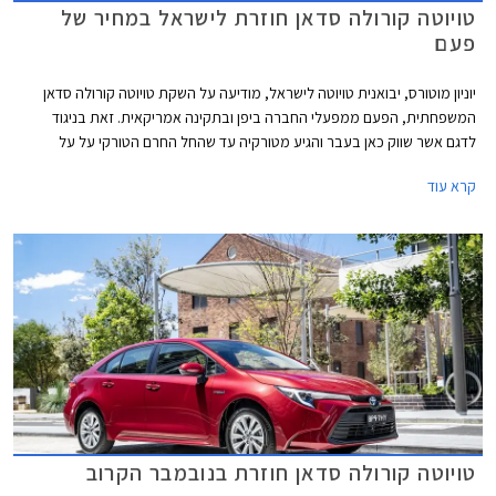
טויוטה קורולה סדאן חוזרת לישראל במחיר של
פעם
יוניון מוטורס, יבואנית טויוטה לישראל, מודיעה על השקת טויוטה קורולה סדאן
המשפחתית, הפעם ממפעלי החברה ביפן ובתקינה אמריקאית. זאת בניגוד
לדגם אשר שווק כאן בעבר והגיע מטורקיה עד שהחל החרם הטורקי על על
ישראל. טויוטה קורולה סדאן 2026 תשווק ברמת אבזור יחידה במחיר 159,990
קרא עוד
₪ - זול ביחס למתחרות הישירות יונדאי אלנטרה וסקודה אוקטביה. פנקס
ההזמנות יפתח בתאריך 1 בדצמבר.
טויוטה קורולה סדאן חוזרת בנובמבר הקרוב