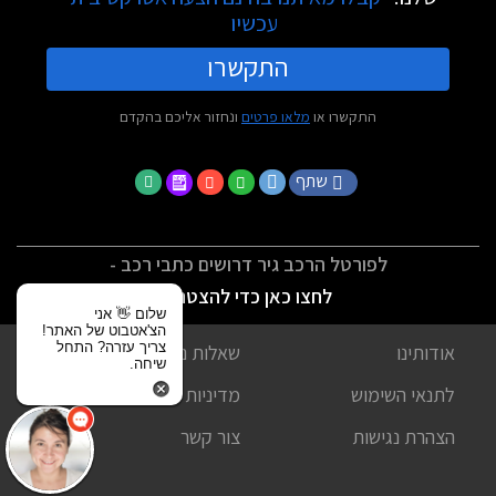
עכשיו
התקשרו
התקשרו או
מלאו פרטים
ונחזור אליכם בהקדם
שתף
לפורטל הרכב גיר דרושים כתבי רכב -
לחצו כאן כדי להצטרף
שלום 👋 אני
הצ'אטבוט של האתר!
צריך עזרה? התחל
אודותינו
שאלות נפוצות
שיחה.
לתנאי השימוש
מדיניות פרטיות
הצהרת נגישות
צור קשר