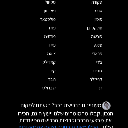
סקודה
סקייוול
סרס
פאריזון
פוטון
פולסטאר
פולקסווגן
פורד
פורשה
פורתינג
פיאט
פיג'ו
פרארי
צ'אנגן
צ'רי
קאדילק
קופרה
קיה
קרייזלר
רובר
רנו
שברולט
מעוניינים ברכישת רכב? הגעתם למקום
הנכון. קבלו מהמומחים שלנו ייעוץ חינם, הכירו
את מבצעי הרכב וקבוצות הרכישה המיוחדות
שלנו.
קבלו מאיתנו בחינם הצעה אטרקטיבית