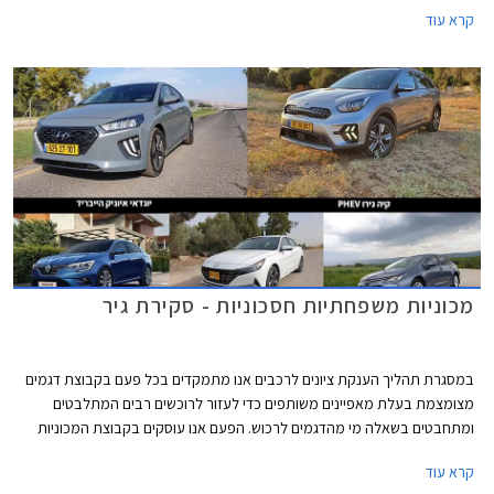
קרא עוד
הודעה של היצרנית על פיה עקב עיכובים בשרשרת האספקה חלו שינויים
בתכניות הייצור ביניהם הפחתת מכסות ייצור, מה שצפוי להאריך עוד יותר את
זמני ההמתנה לרכבים חדשים. שיווקה של טויוטה יאריס הופסק לפני מספר
חודשים בעוד דגמים נוספים לא יסופקו ללקוחות עד לסוף השנה.
מכוניות משפחתיות חסכוניות - סקירת גיר
במסגרת תהליך הענקת ציונים לרכבים אנו מתמקדים בכל פעם בקבוצת דגמים
מצומצמת בעלת מאפיינים משותפים כדי לעזור לרוכשים רבים המתלבטים
ומתחבטים בשאלה מי מהדגמים לרכוש. הפעם אנו עוסקים בקבוצת המכוניות
המשפחתיות, ובכדי לצמצם את הדגמים המתחרים התמקדנו במשפחתיות
קרא עוד
חסכוניות, כאלה המוצעות לעיתים קרובות כרכב צמוד ממקום העבודה. באגף