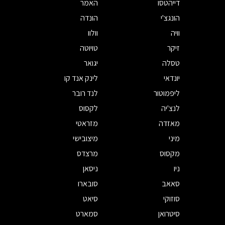
דייהטסו
האמר
הונגצ'י
הונדה
וויה
וולוו
זיקר
טויוטה
טסלה
יגואר
יונדאי
לינק אנד קו
ליפמוטור
לנד רובר
לנצ'יה
לקסוס
מאזדה
מזראטי
מיני
מיצובישי
מקסוס
מרצדס
ניו
ניסאן
סאאב
סובארו
סוזוקי
סיאט
סיטרואן
סמארט