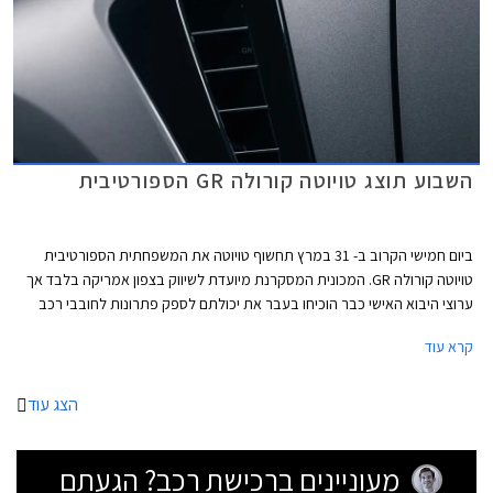
השבוע תוצג טויוטה קורולה GR הספורטיבית
ביום חמישי הקרוב ב- 31 במרץ תחשוף טויוטה את המשפחתית הספורטיבית
טויוטה קורולה GR. המכונית המסקרנת מיועדת לשיווק בצפון אמריקה בלבד אך
ערוצי היבוא האישי כבר הוכיחו בעבר את יכולתם לספק פתרונות לחובבי רכב
שירצו לנהוג בה בכבישי ישראל. טויוטה לא מרבה לייצר מכוניות ספורט אך
קרא עוד
כשהיא כבר מחליטה לעשות זאת היא בדרך כלל לא מאכזבת ומצליחה לספק
מכוניות מלהיבות ושונות לחלוטין ממה שמייצג המותג השמרני.
הצג עוד
מעוניינים ברכישת רכב? הגעתם