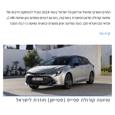
החרם הטורקי שהטיל ארדואן על ישראל במאי 2024 הוביל להפסקת הייבוא של
טויוטה קורולה סדאן המיוצרת בטורקיה, כמו גם דגמים נוספים כגון טויוטה C-HR,
יונדאי i10 ויונדאי i20. כעת מודיעה יוניון מוטורס יבואנית טויוטה כי רבת המכר
טויוטה קורולה סדאן תחזור לישראל בנובמבר הקרוב, הפעם ממפעלי החברה
קרא עוד
ביפן ובתקינה אמריקאית.
טויוטה קורולה ספייס (סטיישן) חוזרת לישראל