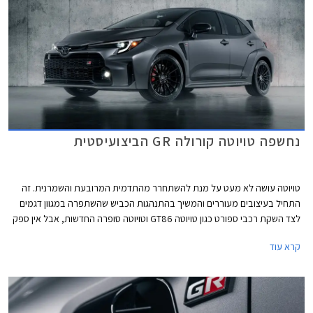
קורולה עדכון קל שהעניק לה מערכת מולטימדיה חדשה, אך הפעם מדובר
בעדכון מקיף ומשמעותי יותר.
נחשפה טויוטה קורולה GR הביצועיסטית
טויוטה עושה לא מעט על מנת להשתחרר מהתדמית המרובעת והשמרנית. זה
התחיל בעיצובים מעוררים והמשיך בהתנהגות הכביש שהשתפרה במגוון דגמים
לצד השקת רכבי ספורט כגון טויוטה GT86 וטויוטה סופרה החדשות, אבל אין ספק
שגרסאות ביצועים לדגמים הפופולריים זו הדרך הבטוחה להפיץ את הבשורה
קרא עוד
בקרב הקהל הרחב. אחרי טויוטה יאריס GR הקיצונית מגיעה גרסת ביצועים לדגם
הוותיק ביותר של המותג - טויוטה קורולה GR. הקיצור GR מתייחס לחטיבת
המירוצים של טויוטה GAZOO Racing שאמונה על פיתוח המכונית.