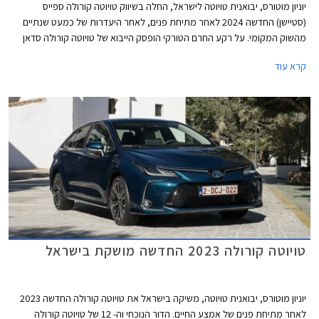
יוניון מוטורס, יבואנית טויוטה לישראל, החלה בשיווק טויוטה קורולה ספייס
(סטיישן) החדשה 2024 לאחר מתיחת פנים, לאחר היעדרות של כמעט שנתיים
מהשוק המקומי. על רקע החרם הטורקי הופסק הייבוא של טויוטה קורולה סדאן
המיוצרת בטורקיה ולכן טויוטה קורולה ספייס המיוצרת בבריטניה ממלאת את
קרא עוד
החלל הנותר. מחירה הרשמי עומד על 180,000 ₪ - יקר משמעותית מגרסת
הסדאן שגם הייתה מאובזרת יותר ולכן אנו בספק אם זו תצליח לשחזר את
ההצלחה, אלא אם הכוונה לשווק את הדגם בעיקר לציי רכב עם הנחה
משמעותית ממחיר המחירון.
טויוטה קורולה 2023 החדשה מושקת בישראל
יוניון מוטורס, יבואנית טויוטה, משיקה בישראל את טויוטה קורולה החדשה 2023
לאחר מתיחת פנים של אמצע החיים. הדור הנוכחי וה- 12 של טויוטה קורולה