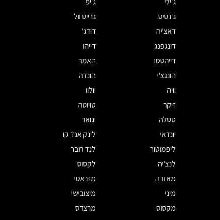
ג'ילי
ג'יפ
ג'נסיס
גרייט וול
דאצ'יה
דודג'
דונגפנג
דייהו
דייהטסו
האמר
הונגצ'י
הונדה
וויה
וולוו
זיקר
טויוטה
טסלה
יגואר
יונדאי
לינק אנד קו
ליפמוטור
לנד רובר
לנצ'יה
לקסוס
מאזדה
מזראטי
מיני
מיצובישי
מקסוס
מרצדס