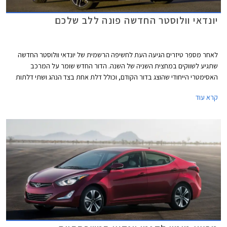
יונדאי וולוסטר החדשה פונה ללב שלכם
לאחר מספר טיזרים הגיעה העת לחשיפה הרשמית של יונדאי וולוסטר החדשה
שתגיע לשווקים במחצית השניה של השנה. הדור החדש שומר על המרכב
האסימטרי הייחודי שהוצג בדור הקודם, וכולל דלת אחת בצד הנהג ושתי דלתות
בצד הנוסע, כך שתוכלו ליהנות מעיצוב קופה ספורטיבי מצד אחד ושימושיות
קרא עוד
טובה מצד שני. העיצוב מיישר קו עם דגמי יונדאי החדשים וכולל גריל קדמי ענק,
יחידות תאורה צרות ותא נוסעים תכליתי שלא מתפשר על הנדסת האנוש. בראש
ההיצע ניצבת יונדאי וולוסטר N הספורטיבית שבילתה שעות נוספות על מסלול
הנורבורגרינג והשחיזה ציפורניים לקראת ההשקה.