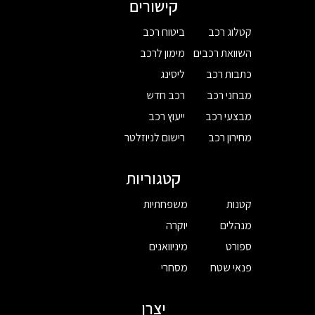
קישורים
קטלוג רכב
ביטוח רכב
השוואת רכבים
מימון לרכב
כתבות רכב
ליסינג
מבחני רכב
רכב חדש
מבצעי רכב
ייעוץ רכב
מחירון רכב
רישום לניוזלטר
קטגוריות
קטנות
משפחתיות
מנהלים
יוקרה
ספורט
מיניוואנים
פנאי שטח
מסחרי
יצרן