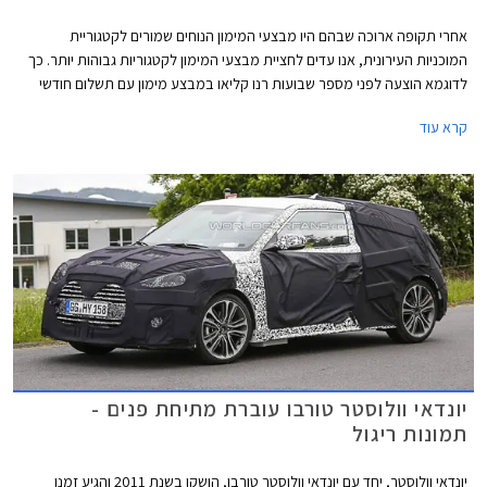
אחרי תקופה ארוכה שבהם היו מבצעי המימון הנוחים שמורים לקטגוריית
המוכניות העירונית, אנו עדים לחציית מבצעי המימון לקטגוריות גבוהות יותר. כך
לדוגמא הוצעה לפני מספר שבועות רנו קליאו במבצע מימון עם תשלום חודשי
של 550 ₪ וכעת יוצאת גם חברת כלמוביל, יבואנית יונדאי, במבצע מימון דומה
קרא עוד
על יונדאי וולוסטר.
יונדאי וולוסטר טורבו עוברת מתיחת פנים -
תמונות ריגול
יונדאי וולוסטר, יחד עם יונדאי וולוסטר טורבו, הושקו בשנת 2011 והגיע זמנן