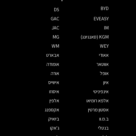
BYD
DS
GAC
EVEASY
JAC
IM
KGM (סאנגיונג)
MG
WM
WEY
אאודי
אבארט
אווטאר
אומודה
אופל
אורה
איון
אייווייס
אינפיניטי
איסוזו
אלפא רומיאו
אלפין
אסטון מרטין
אקספנג
ב.מ.וו
ביואיק
בנטלי
ג'אקו