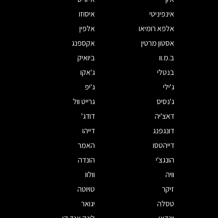
אינפיניטי
איסוזו
אלפא רומיאו
אלפין
אסטון מרטין
אקספנג
ב.מ.וו
ביואיק
בנטלי
ג'אקו
ג'ילי
ג'יפ
ג'נסיס
גרייט וול
דאצ'יה
דודג'
דונגפנג
דייהו
דייהטסו
האמר
הונגצ'י
הונדה
וויה
וולוו
זיקר
טויוטה
טסלה
יגואר