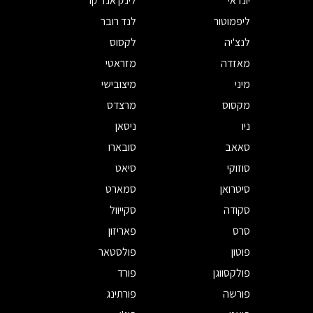
יונדאי
לינק אנד קו
ליפמוטור
לנד רובר
לנצ'יה
לקסוס
מאזדה
מזראטי
מיני
מיצובישי
מקסוס
מרצדס
ניו
ניסאן
סאאב
סובארו
סוזוקי
סיאט
סיטרואן
סמארט
סקודה
סקייוול
סרס
פאריזון
פוטון
פולסטאר
פולקסווגן
פורד
פורשה
פורתינג