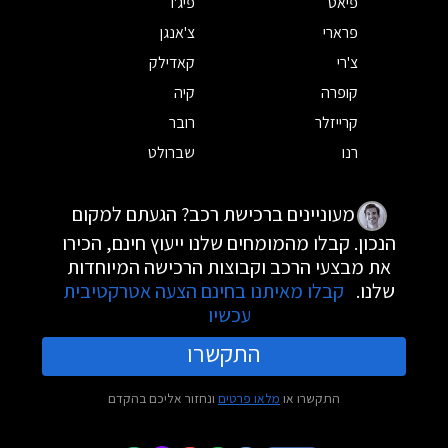
פיאט
פיג'ו
פרארי
צ'אנגן
צ'רי
קאדילק
קופרה
קיה
קרייזלר
רובר
רנו
שברולט
מעוניינים ברכישת רכב? הגעתם למקום
הנכון. קבלו מהמומחים שלנו ייעוץ חינם, הכירו
את מבצעי הרכב וקבוצות הרכישה המיוחדות
שלנו.
קבלו מאיתנו בחינם הצעה אטרקטיבית
עכשיו
התקשרו
התקשרו או
מלאו פרטים
ונחזור אליכם בהקדם