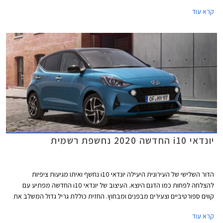
קרא עוד
יונדאי i10 החדשה 2020 נחשפת רשמית
הדור השלישי של העירונית היעילה יונדאי i10 נחשף ואיתו מגיעות ציפיות
להצלחה לפחות כמו הדגם היוצא. העיצוב של יונדאי i10 החדשה מפתיע עם
קווים ספורטיביים וצעירים מבפנים ומבחוץ. החזית כוללת גריל גדול המשלב את
תאורת היום בנוסף לפנסי הערפל הנמצאים בתחתית הפגוש הקדמי. צביעה
קרא עוד
דו-גונית וחישוקי סגסוגת נאים משלימים את המראה. ההשקה המשוערת בשוק