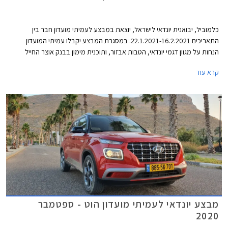
כלמוביל, יבואנית יונדאי לישראל, יוצאת במבצע לעמיתי מועדון חבר בין
התאריכים 22.1.2021-16.2.2021. במסגרת המבצע יקבלו עמיתי המועדון
הנחות על מגוון דגמי יונדאי, הטבות אבזור, ותוכנית מימון בבנק אוצר החייל
בתנאי ריבית אטרקטיביים. בנוסף תוצע הלוואה בתנאים מועדפים במסגרת
קרא עוד
תכנית המימון חבר ליס. המבצע ייערך בכל אולמות התצוגה של יונדאי ברחבי
הארץ ויאפשר בין היתר גם הרשמה מוקדמת לרכישת יונדאי טוסון החדש 2021.
מבצע יונדאי לעמיתי מועדון הוט - ספטמבר
2020