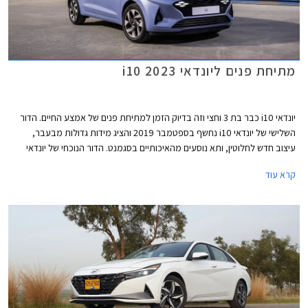
מתיחת פנים ליונדאי i10 2023
יונדאי i10 כבר בת 3 וחצי וזה בדיוק הזמן למתיחת פנים של אמצע החיים. הדור
השלישי של יונדאי i10 נחשף בספטמבר 2019 והציג מידות גדולות מבעבר,
עיצוב חדש לחלוטין, ותא נוסעים מהאיכותיים בסגמנט. הדור הנוכחי של יונדאי
i10 נותר כמעט בודד במערכה בסגמנט רכבי המיני יחד עם האחות קיה פיקנטו.
קרא עוד
מרבית המתחרות נטשו את הסגמנט ואלה שנשארו בחרו בעיצוב בסגנון רכבי
פנאי על מנת להצדיק עליית מחירים.