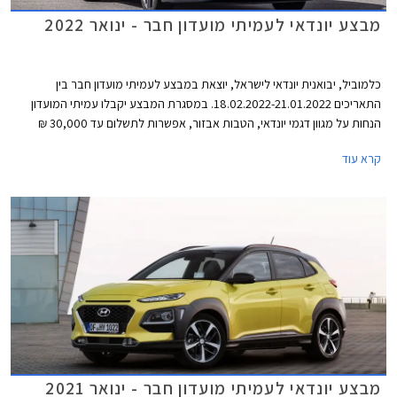
מבצע יונדאי לעמיתי מועדון חבר - ינואר 2022
כלמוביל, יבואנית יונדאי לישראל, יוצאת במבצע לעמיתי מועדון חבר בין
התאריכים 18.02.2022-21.01.2022. במסגרת המבצע יקבלו עמיתי המועדון
הנחות על מגוון דגמי יונדאי, הטבות אבזור, אפשרות לתשלום עד 30,000 ₪
בכרטיס האשראי של המועדון, ותוכנית מימון בבנק הבינלאומי-אוצר החייל בתנאי
קרא עוד
ריבית אטרקטיביים. בנוסף תוצע הלוואה בתנאים מועדפים במסגרת תכנית
המימון חבר ליס ועסקאות טרייד-אין במחיר מחירון לדגמים נבחרים. המבצע
ייערך בכל אולמות התצוגה של יונדאי ברחבי הארץ.
מבצע יונדאי לעמיתי מועדון חבר - ינואר 2021