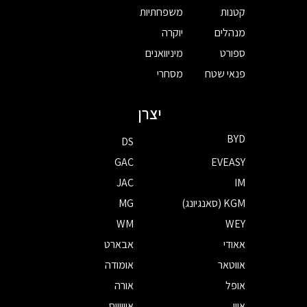
קטנות
משפחתיות
מנהלים
יוקרה
ספורט
מיניוואנים
פנאי שטח
מסחרי
יצרן
BYD
DS
GAC
EVEASY
JAC
IM
KGM (סאנגיונג)
MG
WM
WEY
אאודי
אבארט
אווטאר
אומודה
אופל
אורה
איון
אייווייס