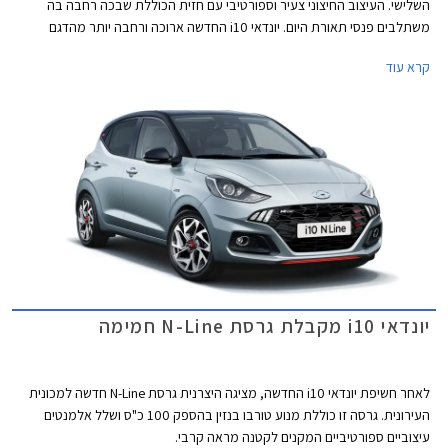
השלישי. העיצוב החיצוני צעיר וספורטיבי עם חזית הכוללת שבכה רחבה בה
משתלבים פנסי תאורת היום. יונדאי i10 החדשה ארוכה ורחבה יותר מהדגם
הקודם וגם הנוסעים בשורת המושבים האחורית צפויים ליהנות ממרווח ברכיים
קרא עוד
משופר. אורכה הכולל 3,670 מ"מ (5 מ"מ יותר מהדגם הפורש), רוחבה 1,680
מ"מ (20 מ"מ יותר), גובהה 1,480 מ"מ (20 מ"מ פחות), ובסיס הגלגלים באורך
2,425 מ"מ (40 מ"מ יותר). נפח תא המטען נותר 252 ליטרים.
יונדאי i10 מקבלת גרסת N-Line חמימה
לאחר חשיפת יונדאי i10 החדשה, מציגה היצרנית גרסת N-Line חדשה למכונית
העירונית. גרסה זו כוללת מנוע טורבו בנזין בהספק 100 כ"ס ושלל אלמנטים
עיצוביים ספורטיביים המקנים לקטנה מראה קרבי.