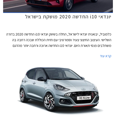
יונדאי i10 החדשה 2020 מושקת בישראל
כלמוביל, יבואנית יונדאי לישראל, החלה בשיווק יונדאי i10 החדשה 2020 בדורה
השלישי. העיצוב החיצוני צעיר וספורטיבי עם חזית הכוללת שבכה רחבה בה
משתלבים פנסי תאורת היום. יונדאי i10 החדשה ארוכה ורחבה יותר מהדגם
הקודם וגם הנוסעים בשורת המושבים האחורית צפויים ליהנות ממרווח ברכיים
קרא עוד
משופר. אורכה הכולל 3,670 מ"מ (5 מ"מ יותר מהדגם הפורש), רוחבה 1,680
מ"מ (20 מ"מ יותר), גובהה 1,480 מ"מ (20 מ"מ פחות), ובסיס הגלגלים באורך
2,425 מ"מ (40 מ"מ יותר). נפח תא המטען נותר 252 ליטרים.