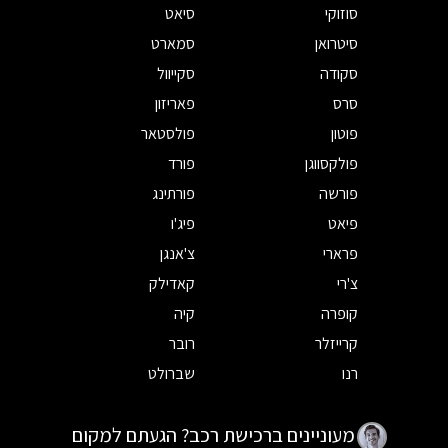
סוזוקי
סיאט
סיטרואן
סמארט
סקודה
סקייוול
סרס
פאריזון
פוטון
פולסטאר
פולקסווגן
פורד
פורשה
פורתינג
פיאט
פיג'ו
פרארי
צ'אנגן
צ'רי
קאדילק
קופרה
קיה
קרייזלר
רובר
רנו
שברולט
מעוניינים ברכישת רכב? הגעתם למקום