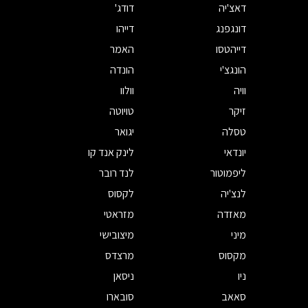
דאצ'יה
דודג'
דונגפנג
דייהו
דייהטסו
האמר
הונגצ'י
הונדה
וויה
וולוו
זיקר
טויוטה
טסלה
יגואר
יונדאי
לינק אנד קו
ליפמוטור
לנד רובר
לנצ'יה
לקסוס
מאזדה
מזראטי
מיני
מיצובישי
מקסוס
מרצדס
ניו
ניסאן
סאאב
סובארו