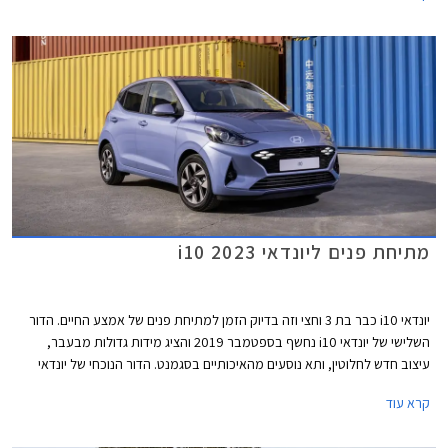
מתיחת פנים ליונדאי i10 2023
יונדאי i10 כבר בת 3 וחצי וזה בדיוק הזמן למתיחת פנים של אמצע החיים. הדור
השלישי של יונדאי i10 נחשף בספטמבר 2019 והציג מידות גדולות מבעבר,
עיצוב חדש לחלוטין, ותא נוסעים מהאיכותיים בסגמנט. הדור הנוכחי של יונדאי
i10 נותר כמעט בודד במערכה בסגמנט רכבי המיני יחד עם האחות קיה פיקנטו.
קרא עוד
מרבית המתחרות נטשו את הסגמנט ואלה שנשארו בחרו בעיצוב בסגנון רכבי
פנאי על מנת להצדיק עליית מחירים.