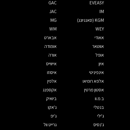
GAC
EVEASY
JAC
IM
KGM (סאנגיונג)
MG
WM
WEY
אאודי
אבארט
אווטאר
אומודה
אופל
אורה
איון
אייווייס
אינפיניטי
איסוזו
אלפא רומיאו
אלפין
אסטון מרטין
אקספנג
ב.מ.וו
ביואיק
בנטלי
ג'אקו
ג'ילי
ג'יפ
ג'נסיס
גרייט וול