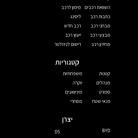
השוואת רכבים
מימון לרכב
כתבות רכב
ליסינג
מבחני רכב
רכב חדש
מבצעי רכב
ייעוץ רכב
מחירון רכב
רישום לניוזלטר
קטגוריות
קטנות
משפחתיות
מנהלים
יוקרה
ספורט
מיניוואנים
פנאי שטח
מסחרי
יצרן
BYD
DS