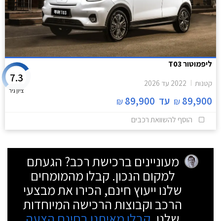
ליפמוטור T03
7.3
קטנות
2022
עד
2026
ציון גיר
89,900
עד
89,900
₪
₪
הוסף להשוואת רכבים
מעוניינים ברכישת רכב? הגעתם
למקום הנכון. קבלו מהמומחים
שלנו ייעוץ חינם, הכירו את מבצעי
הרכב וקבוצות הרכישה המיוחדות
שלנו.
קבלו מאיתנו בחינם הצעה