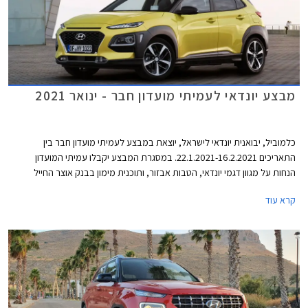
מבצע יונדאי לעמיתי מועדון חבר - ינואר 2021
כלמוביל, יבואנית יונדאי לישראל, יוצאת במבצע לעמיתי מועדון חבר בין
התאריכים 22.1.2021-16.2.2021. במסגרת המבצע יקבלו עמיתי המועדון
הנחות על מגוון דגמי יונדאי, הטבות אבזור, ותוכנית מימון בבנק אוצר החייל
בתנאי ריבית אטרקטיביים. בנוסף תוצע הלוואה בתנאים מועדפים במסגרת
קרא עוד
תכנית המימון חבר ליס. המבצע ייערך בכל אולמות התצוגה של יונדאי ברחבי
הארץ ויאפשר בין היתר גם הרשמה מוקדמת לרכישת יונדאי טוסון החדש 2021.