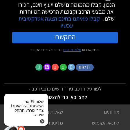
הנכון. קבלו מהמומחים שלנו ייעוץ חינם, הכירו
את מבצעי הרכב וקבוצות הרכישה המיוחדות
שלנו.
קבלו מאיתנו בחינם הצעה אטרקטיבית
עכשיו
התקשרו
התקשרו או
מלאו פרטים
ונחזור אליכם בהקדם
שתף
לפורטל הרכב גיר דרושים כתבי רכב -
לחצו כאן כדי להצטרף
שלום 👋 אני
הצ'אטבוט של האתר!
צריך עזרה? התחל
אודותינו
שאלות נפוצות
שיחה.
לתנאי השימוש
מדיניות פרטיות