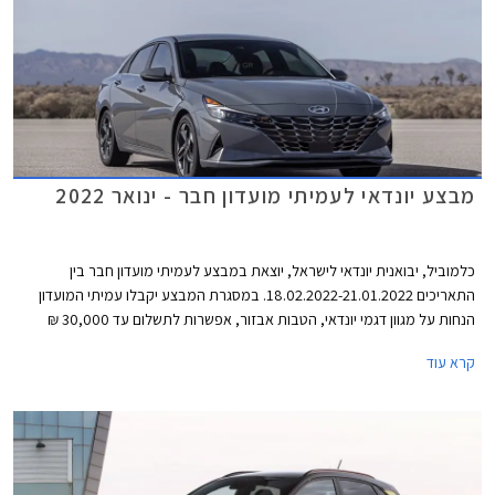
מבצע יונדאי לעמיתי מועדון חבר - ינואר 2022
כלמוביל, יבואנית יונדאי לישראל, יוצאת במבצע לעמיתי מועדון חבר בין
התאריכים 18.02.2022-21.01.2022. במסגרת המבצע יקבלו עמיתי המועדון
הנחות על מגוון דגמי יונדאי, הטבות אבזור, אפשרות לתשלום עד 30,000 ₪
בכרטיס האשראי של המועדון, ותוכנית מימון בבנק הבינלאומי-אוצר החייל בתנאי
קרא עוד
ריבית אטרקטיביים. בנוסף תוצע הלוואה בתנאים מועדפים במסגרת תכנית
המימון חבר ליס ועסקאות טרייד-אין במחיר מחירון לדגמים נבחרים. המבצע
ייערך בכל אולמות התצוגה של יונדאי ברחבי הארץ.