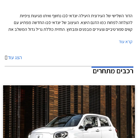
הדור השלישי של העירונית היעילה יונדאי i10 נחשף ואיתו מגיעות ציפיות
להצלחה לפחות כמו הדגם היוצא. העיצוב של יונדאי i10 החדשה מפתיע עם
קווים ספורטיביים וצעירים מבפנים ומבחוץ. החזית כוללת גריל גדול המשלב את
תאורת היום בנוסף לפנסי הערפל הנמצאים בתחתית הפגוש הקדמי. צביעה
קרא עוד
דו-גונית וחישוקי סגסוגת נאים משלימים את המראה. ההשקה המשוערת בשוק
הישראלי צפויה לקראת סוף השנה או בתחילת 2020.
הצג עוד
רכבים מתחרים