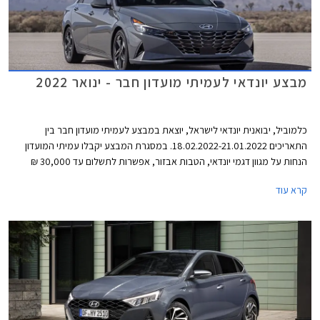
מבצע יונדאי לעמיתי מועדון חבר - ינואר 2022
כלמוביל, יבואנית יונדאי לישראל, יוצאת במבצע לעמיתי מועדון חבר בין
התאריכים 18.02.2022-21.01.2022. במסגרת המבצע יקבלו עמיתי המועדון
הנחות על מגוון דגמי יונדאי, הטבות אבזור, אפשרות לתשלום עד 30,000 ₪
בכרטיס האשראי של המועדון, ותוכנית מימון בבנק הבינלאומי-אוצר החייל בתנאי
קרא עוד
ריבית אטרקטיביים. בנוסף תוצע הלוואה בתנאים מועדפים במסגרת תכנית
המימון חבר ליס ועסקאות טרייד-אין במחיר מחירון לדגמים נבחרים. המבצע
ייערך בכל אולמות התצוגה של יונדאי ברחבי הארץ.