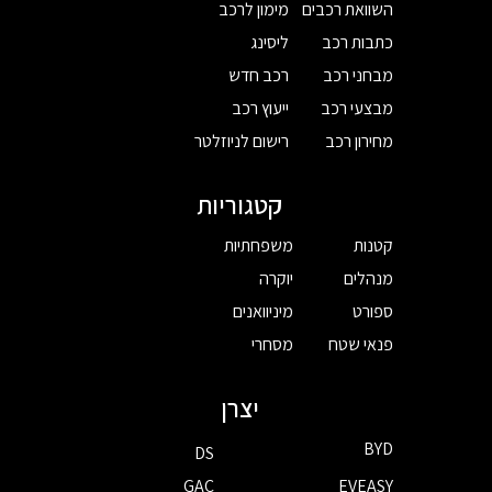
השוואת רכבים
מימון לרכב
כתבות רכב
ליסינג
מבחני רכב
רכב חדש
מבצעי רכב
ייעוץ רכב
מחירון רכב
רישום לניוזלטר
קטגוריות
קטנות
משפחתיות
מנהלים
יוקרה
ספורט
מיניוואנים
פנאי שטח
מסחרי
יצרן
BYD
DS
GAC
EVEASY