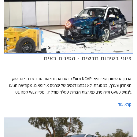
ציוני בטיחות חדשים - הסינים באים
ארגון הבטיחות האירופאי Euro NCAP פרסם את תוצאות סבב מבחני הריסוק
האחרון שערך, במסגרתו לא נבחנו דגמים של יצרנים אירופאים. מקוריאה הגיעו
ג'נסיס GV60 וקיה נירו, מארצות הברית טסלה מודל Y, ומסין WEY קפה 01
(מוכר גם בשם מוקה) ואורה פאנקי קאט - שניהם דגמים למותגים מבית גרייט וול.
קרא עוד
כל הדגמים זכו בציון מרבי של 5 כוכבים.