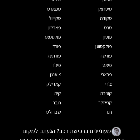
סיטרואן
סמארט
סקודה
סקייוול
סרס
פאריזון
פוטון
פולסטאר
פולקסווגן
פורד
פורשה
פורתינג
פיאט
פיג'ו
פרארי
צ'אנגן
צ'רי
קאדילק
קופרה
קיה
קרייזלר
רובר
רנו
שברולט
מעוניינים ברכישת רכב? הגעתם למקום