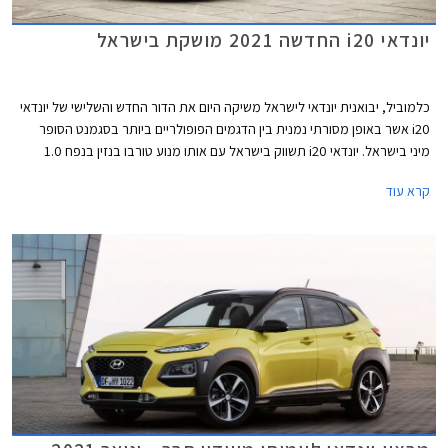
יונדאי i20 החדשה 2021 מושקת בישראל
כלמוביל, יבואנית יונדאי לישראל משיקה היום את הדור החדש והשלישי של יונדאי
i20 אשר באופן מסורתי נמנית בין הדגמים הפופולריים ביותר בסגמנט הסופר
מיני בישראל. יונדאי i20 תשווק בישראל עם אותו מנוע טורבו בנזין בנפח 1.0
ליטר מהדור הקודם ושש רמות אבזור לבחירה במחיר תחרותי העומד על החל מ-
קרא עוד
99,900 ₪.