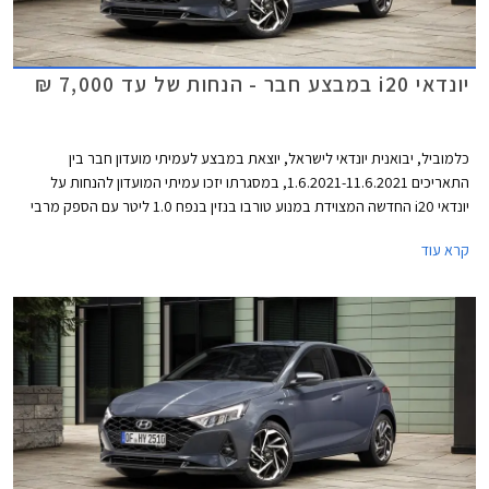
יונדאי i20 במבצע חבר - הנחות של עד 7,000 ₪
כלמוביל, יבואנית יונדאי לישראל, יוצאת במבצע לעמיתי מועדון חבר בין
התאריכים 1.6.2021-11.6.2021, במסגרתו יזכו עמיתי המועדון להנחות על
יונדאי i20 החדשה המצוידת במנוע טורבו בנזין בנפח 1.0 ליטר עם הספק מרבי
של 100 כ"ס ומומנט מרבי של 17.5 קג"מ. המנוע משודך לתיבת 7 הילוכים
קרא עוד
רובוטית כפולת מצמדים ומספק תאוצה 0-100 קמ"ש תוך 11.4 שניות. צריכת
הדלק הממוצעת עומדת על 17 ק"מ לליטר לפי תקן WLTP.