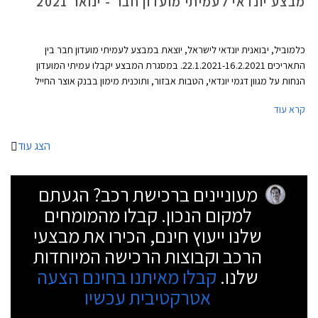
מבצע יונדאי לעמיתי מועדון חבר - ינואר 2021
כלמוביל, יבואנית יונדאי לישראל, יוצאת במבצע לעמיתי מועדון חבר בין
התאריכים 22.1.2021-16.2.2021. במסגרת המבצע יקבלו עמיתי המועדון
הנחות על מגוון דגמי יונדאי, הטבות אבזור, ותוכנית מימון בבנק אוצר החייל
בתנאי ריבית אטרקטיביים. בנוסף תוצע הלוואה בתנאים מועדפים במסגרת
קרא עוד
תכנית המימון חבר ליס. המבצע ייערך בכל אולמות התצוגה של יונדאי ברחבי
הארץ ויאפשר בין היתר גם הרשמה מוקדמת לרכישת יונדאי טוסון החדש 2021.
הצג עוד
מעוניינים ברכישת רכב? הגעתם
למקום הנכון. קבלו מהמומחים
שלנו ייעוץ חינם, הכירו את מבצעי
הרכב וקבוצות הרכישה המיוחדות
שלנו.
קבלו מאיתנו בחינם הצעה
אטרקטיבית עכשיו