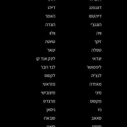
דונגפנג
דייהו
דייהטסו
האמר
הונגצ'י
הונדה
וויה
וולוו
זיקר
טויוטה
טסלה
יגואר
יונדאי
לינק אנד קו
ליפמוטור
לנד רובר
לנצ'יה
לקסוס
מאזדה
מזראטי
מיני
מיצובישי
מקסוס
מרצדס
ניו
ניסאן
סאאב
סובארו
סוזוקי
סיאט