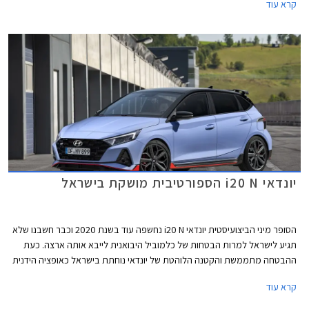
קרא עוד
יונדאי i20 N הספורטיבית מושקת בישראל
הסופר מיני הביצועיסטית יונדאי i20 N נחשפה עוד בשנת 2020 וכבר חשבנו שלא
תגיע לישראל למרות הבטחות של כלמוביל היבואנית לייבא אותה ארצה. כעת
ההבטחה מתממשת והקטנה הלוהטת של יונדאי נוחתת בישראל כאופציה הידנית
היחידה בסגמנט הכולל את פולקסווגן פולו GTI האוטומטית והיקרה יותר. יונדאי
קרא עוד
i20 N מוצעת במחיר 175,900 ₪.