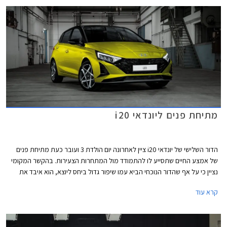
מתיחת פנים ליונדאי i20
הדור השלישי של יונדאי i20 ציין לאחרונה יום הולדת 3 ועובר כעת מתיחת פנים
של אמצע החיים שתסייע לו להתמודד מול המתחרות הצעירות. בהקשר המקומי
נציין כי על אף שהדור הנוכחי הביא עמו שיפור גדול ביחס ליוצא, הוא איבד את
הובלת טבלת המסירות, בעיקר בשל זמינות מלאי טובה יותר של חלק
קרא עוד
מהמתחרות.