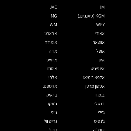
JAC
IM
KGM (סאנגיונג)
MG
WM
WEY
אאודי
אבארט
אווטאר
אומודה
אופל
אורה
איון
אייווייס
אינפיניטי
איסוזו
אלפא רומיאו
אלפין
אסטון מרטין
אקספנג
ב.מ.וו
ביואיק
בנטלי
ג'אקו
ג'ילי
ג'יפ
ג'נסיס
גרייט וול
דאצ'יה
דודג'