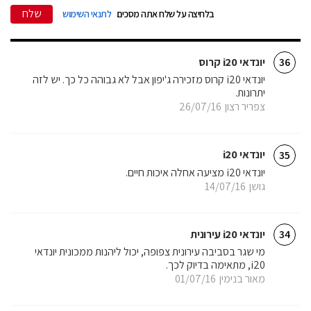
שלח
בלחיצה על שלח אתה מסכים
לתנאי השימוש
יונדאי i20 קרוס
36
יונדאי i20 קרוס מזכירה ג'יפון אבל לא גבוהה כל כך. יש לזה
יתרונות.
צפריר רצון
26/07/16
יונדאי i20
35
יונדאי i20 מציעה אחלה איכות חיים.
גושן
14/07/16
יונדאי i20 עירונית
34
מי שגר בסביבה עירונית צפופה, יכול ליהנות ממכונית יונדאי
i20, מתאימה בדיוק לכך.
מאור בנימין
01/07/16