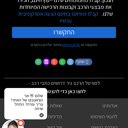
הנכון. קבלו מהמומחים שלנו ייעוץ חינם, הכירו
את מבצעי הרכב וקבוצות הרכישה המיוחדות
שלנו.
קבלו מאיתנו בחינם הצעה אטרקטיבית
עכשיו
התקשרו
התקשרו או
מלאו פרטים
ונחזור אליכם בהקדם
שתף
לפורטל הרכב גיר דרושים כתבי רכב -
לחצו כאן כדי להצטרף
שלום 👋 אני
הצ'אטבוט של האתר!
צריך עזרה? התחל
אודותינו
שאלות נפוצות
שיחה.
לתנאי השימוש
מדיניות פרטיות
הצהרת נגישות
צור קשר