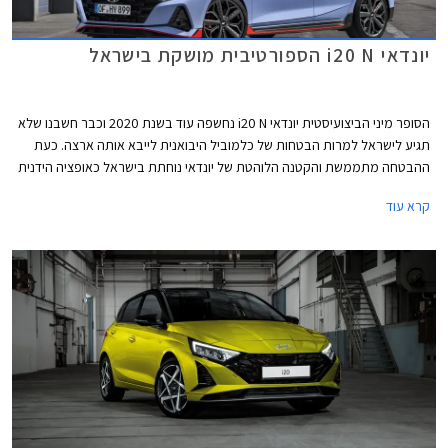
יונדאי i20 N הספורטיבית מושקת בישראל
הסופר מיני הביצועיסטית יונדאי i20 N נחשפה עוד בשנת 2020 וכבר חשבנו שלא
תגיע לישראל למרות הבטחות של כלמוביל היבואנית לייבא אותה ארצה. כעת
ההבטחה מתממשת והקטנה הלוהטת של יונדאי נוחתת בישראל כאופציה הידנית
היחידה בסגמנט הכולל את פולקסווגן פולו GTI האוטומטית והיקרה יותר. יונדאי
קרא עוד
i20 N מוצעת במחיר 175,900 ₪.