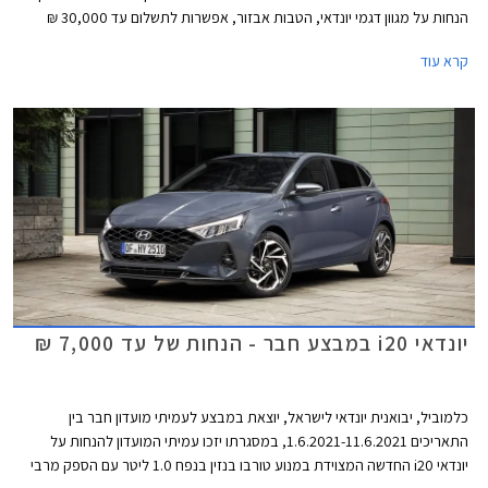
הנחות על מגוון דגמי יונדאי, הטבות אבזור, אפשרות לתשלום עד 30,000 ₪
בכרטיס האשראי של המועדון, ותוכנית מימון בבנק הבינלאומי-אוצר החייל בתנאי
קרא עוד
ריבית אטרקטיביים. בנוסף תוצע הלוואה בתנאים מועדפים במסגרת תכנית
המימון חבר ליס ועסקאות טרייד-אין במחיר מחירון לדגמים נבחרים. המבצע
ייערך בכל אולמות התצוגה של יונדאי ברחבי הארץ.
יונדאי i20 במבצע חבר - הנחות של עד 7,000 ₪
כלמוביל, יבואנית יונדאי לישראל, יוצאת במבצע לעמיתי מועדון חבר בין
התאריכים 1.6.2021-11.6.2021, במסגרתו יזכו עמיתי המועדון להנחות על
יונדאי i20 החדשה המצוידת במנוע טורבו בנזין בנפח 1.0 ליטר עם הספק מרבי