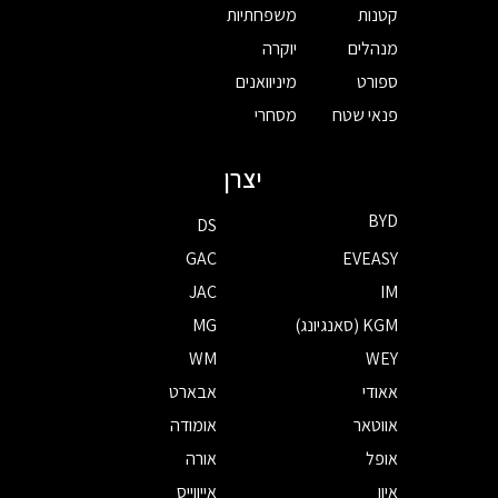
קטנות
משפחתיות
מנהלים
יוקרה
ספורט
מיניוואנים
פנאי שטח
מסחרי
יצרן
BYD
DS
GAC
EVEASY
JAC
IM
KGM (סאנגיונג)
MG
WM
WEY
אאודי
אבארט
אווטאר
אומודה
אופל
אורה
איון
אייווייס