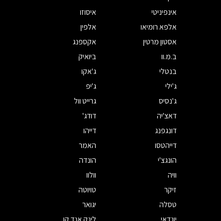
אינפיניטי
איסוזו
אלפא רומיאו
אלפין
אסטון מרטין
אקספנג
ב.מ.וו
ביואיק
בנטלי
ג'אקו
ג'ילי
ג'יפ
ג'נסיס
גרייט וול
דאצ'יה
דודג'
דונגפנג
דייהו
דייהטסו
האמר
הונגצ'י
הונדה
וויה
וולוו
זיקר
טויוטה
טסלה
יגואר
יונדאי
לינק אנד קו