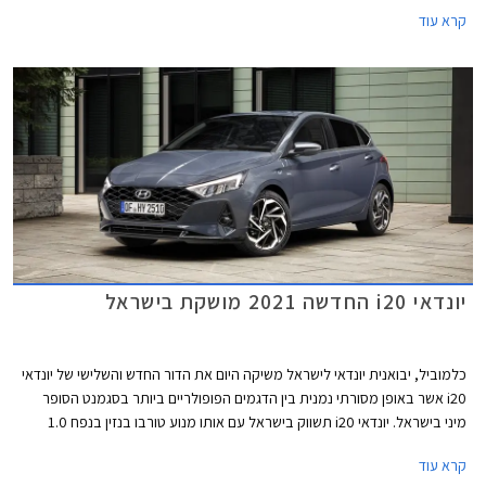
של 100 כ"ס ומומנט מרבי של 17.5 קג"מ. המנוע משודך לתיבת 7 הילוכים
קרא עוד
רובוטית כפולת מצמדים ומספק תאוצה 0-100 קמ"ש תוך 11.4 שניות. צריכת
הדלק הממוצעת עומדת על 17 ק"מ לליטר לפי תקן WLTP.
יונדאי i20 החדשה 2021 מושקת בישראל
כלמוביל, יבואנית יונדאי לישראל משיקה היום את הדור החדש והשלישי של יונדאי
i20 אשר באופן מסורתי נמנית בין הדגמים הפופולריים ביותר בסגמנט הסופר
מיני בישראל. יונדאי i20 תשווק בישראל עם אותו מנוע טורבו בנזין בנפח 1.0
ליטר מהדור הקודם ושש רמות אבזור לבחירה במחיר תחרותי העומד על החל מ-
קרא עוד
99,900 ₪.