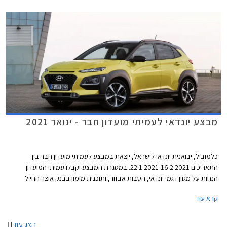
מבצע יונדאי לעמיתי מועדון חבר - ינואר 2021
כלמוביל, יבואנית יונדאי לישראל, יוצאת במבצע לעמיתי מועדון חבר בין
התאריכים 22.1.2021-16.2.2021. במסגרת המבצע יקבלו עמיתי המועדון
הנחות על מגוון דגמי יונדאי, הטבות אבזור, ותוכנית מימון בבנק אוצר החייל
בתנאי ריבית אטרקטיביים. בנוסף תוצע הלוואה בתנאים מועדפים במסגרת
קרא עוד
תכנית המימון חבר ליס. המבצע ייערך בכל אולמות התצוגה של יונדאי ברחבי
הארץ ויאפשר בין היתר גם הרשמה מוקדמת לרכישת יונדאי טוסון החדש 2021.
הצג עוד