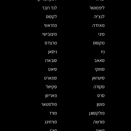
ליפמוטור
לנד רובר
לנצ'יה
לקסוס
מאזדה
מזראטי
מיני
מיצובישי
מקסוס
מרצדס
ניו
ניסאן
סאאב
סובארו
סוזוקי
סיאט
סיטרואן
סמארט
סקודה
סקייוול
סרס
פאריזון
פוטון
פולסטאר
פולקסווגן
פורד
פורשה
פורתינג
פיאט
פיג'ו