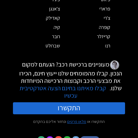
פרארי
צ'אנגן
צ'רי
קאדילק
קופרה
קיה
קרייזלר
רובר
רנו
שברולט
מעוניינים ברכישת רכב? הגעתם למקום
הנכון. קבלו מהמומחים שלנו ייעוץ חינם, הכירו
את מבצעי הרכב וקבוצות הרכישה המיוחדות
שלנו.
קבלו מאיתנו בחינם הצעה אטרקטיבית
עכשיו
התקשרו
התקשרו או
מלאו פרטים
ונחזור אליכם בהקדם