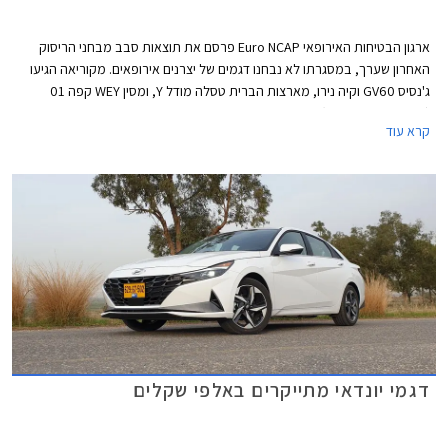
ארגון הבטיחות האירופאי Euro NCAP פרסם את תוצאות סבב מבחני הריסוק
האחרון שערך, במסגרתו לא נבחנו דגמים של יצרנים אירופאים. מקוריאה הגיעו
ג'נסיס GV60 וקיה נירו, מארצות הברית טסלה מודל Y, ומסין WEY קפה 01
(מוכר גם בשם מוקה) ואורה פאנקי קאט - שניהם דגמים למותגים מבית גרייט וול.
קרא עוד
כל הדגמים זכו בציון מרבי של 5 כוכבים.
דגמי יונדאי מתייקרים באלפי שקלים