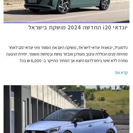
יונדאי i20 החדשה 2024 מושקת בישראל
כלמוביל, יבואנית יונדאי לישראל, משיקה היום את הסופר מיני יונדאי i20 לאחר
מתיחת פנים הכוללת עיצוב מעודכן ואבזור נוחות ובטיחות משופר. יחידת ההנעה
נותרה ללא שינוי ביחס לדגם היוצא אך המחיר התייקר ב- 6,000 ₪ בכל
הגרסאות ועומד כעת על החל מ- 120,900 ₪.
קרא עוד