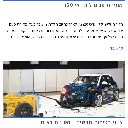
מתיחת פנים ליונדאי i20
הדור השלישי של יונדאי i20 ציין לאחרונה יום הולדת 3 ועובר כעת מתיחת פנים
של אמצע החיים שתסייע לו להתמודד מול המתחרות הצעירות. בהקשר המקומי
נציין כי על אף שהדור הנוכחי הביא עמו שיפור גדול ביחס ליוצא, הוא איבד את
הובלת טבלת המסירות, בעיקר בשל זמינות מלאי טובה יותר של חלק
קרא עוד
מהמתחרות.
ציוני בטיחות חדשים - הסינים באים