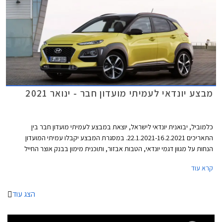
מבצע יונדאי לעמיתי מועדון חבר - ינואר 2021
כלמוביל, יבואנית יונדאי לישראל, יוצאת במבצע לעמיתי מועדון חבר בין
התאריכים 22.1.2021-16.2.2021. במסגרת המבצע יקבלו עמיתי המועדון
הנחות על מגוון דגמי יונדאי, הטבות אבזור, ותוכנית מימון בבנק אוצר החייל
בתנאי ריבית אטרקטיביים. בנוסף תוצע הלוואה בתנאים מועדפים במסגרת
קרא עוד
תכנית המימון חבר ליס. המבצע ייערך בכל אולמות התצוגה של יונדאי ברחבי
הארץ ויאפשר בין היתר גם הרשמה מוקדמת לרכישת יונדאי טוסון החדש 2021.
הצג עוד