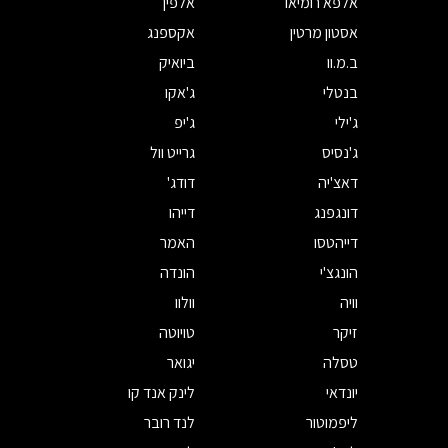
אלפא רומיאו
אלפין
אסטון מרטין
אקספנג
ב.מ.וו
ביואיק
בנטלי
ג'אקו
ג'ילי
ג'יפ
ג'נסיס
גרייט וול
דאצ'יה
דודג'
דונגפנג
דייהו
דייהטסו
האמר
הונגצ'י
הונדה
וויה
וולוו
זיקר
טויוטה
טסלה
יגואר
יונדאי
לינק אנד קו
ליפמוטור
לנד רובר