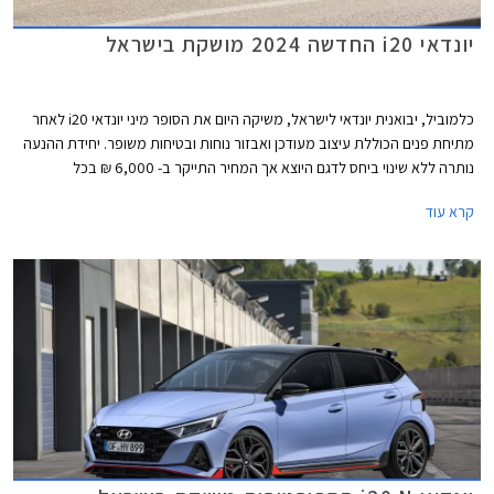
יונדאי i20 החדשה 2024 מושקת בישראל
כלמוביל, יבואנית יונדאי לישראל, משיקה היום את הסופר מיני יונדאי i20 לאחר
מתיחת פנים הכוללת עיצוב מעודכן ואבזור נוחות ובטיחות משופר. יחידת ההנעה
נותרה ללא שינוי ביחס לדגם היוצא אך המחיר התייקר ב- 6,000 ₪ בכל
הגרסאות ועומד כעת על החל מ- 120,900 ₪.
קרא עוד