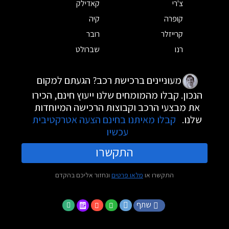
צ'רי
קאדילק
קופרה
קיה
קרייזלר
רובר
רנו
שברולט
מעוניינים ברכישת רכב? הגעתם למקום
הנכון. קבלו מהמומחים שלנו ייעוץ חינם, הכירו
את מבצעי הרכב וקבוצות הרכישה המיוחדות
שלנו.
קבלו מאיתנו בחינם הצעה אטרקטיבית
עכשיו
התקשרו
התקשרו או
מלאו פרטים
ונחזור אליכם בהקדם
שתף