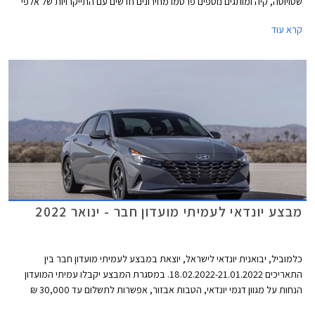
שטויוטה, קיה ומותגים נוספים פרסמו מחירונים חדשים עם התייקרויות של אלפי
שקלים בשלל דגמים פופולריים.
קרא עוד
מבצע יונדאי לעמיתי מועדון חבר - ינואר 2022
כלמוביל, יבואנית יונדאי לישראל, יוצאת במבצע לעמיתי מועדון חבר בין
התאריכים 18.02.2022-21.01.2022. במסגרת המבצע יקבלו עמיתי המועדון
הנחות על מגוון דגמי יונדאי, הטבות אבזור, אפשרות לתשלום עד 30,000 ₪
בכרטיס האשראי של המועדון, ותוכנית מימון בבנק הבינלאומי-אוצר החייל בתנאי