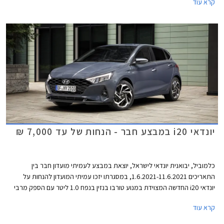
קרא עוד
ריבית אטרקטיביים. בנוסף תוצע הלוואה בתנאים מועדפים במסגרת תכנית
המימון חבר ליס ועסקאות טרייד-אין במחיר מחירון לדגמים נבחרים. המבצע
ייערך בכל אולמות התצוגה של יונדאי ברחבי הארץ.
יונדאי i20 במבצע חבר - הנחות של עד 7,000 ₪
כלמוביל, יבואנית יונדאי לישראל, יוצאת במבצע לעמיתי מועדון חבר בין
התאריכים 1.6.2021-11.6.2021, במסגרתו יזכו עמיתי המועדון להנחות על
יונדאי i20 החדשה המצוידת במנוע טורבו בנזין בנפח 1.0 ליטר עם הספק מרבי
של 100 כ"ס ומומנט מרבי של 17.5 קג"מ. המנוע משודך לתיבת 7 הילוכים
קרא עוד
רובוטית כפולת מצמדים ומספק תאוצה 0-100 קמ"ש תוך 11.4 שניות. צריכת
הדלק הממוצעת עומדת על 17 ק"מ לליטר לפי תקן WLTP.