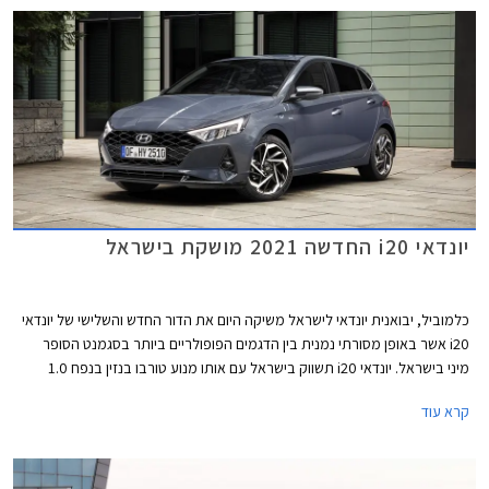
יונדאי i20 החדשה 2021 מושקת בישראל
כלמוביל, יבואנית יונדאי לישראל משיקה היום את הדור החדש והשלישי של יונדאי
i20 אשר באופן מסורתי נמנית בין הדגמים הפופולריים ביותר בסגמנט הסופר
מיני בישראל. יונדאי i20 תשווק בישראל עם אותו מנוע טורבו בנזין בנפח 1.0
ליטר מהדור הקודם ושש רמות אבזור לבחירה במחיר תחרותי העומד על החל מ-
קרא עוד
99,900 ₪.