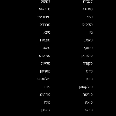
לנצ'יה
לקסוס
מאזדה
מזראטי
מיני
מיצובישי
מקסוס
מרצדס
ניו
ניסאן
סאאב
סובארו
סוזוקי
סיאט
סיטרואן
סמארט
סקודה
סקייוול
סרס
פאריזון
פוטון
פולסטאר
פולקסווגן
פורד
פורשה
פורתינג
פיאט
פיג'ו
פרארי
צ'אנגן