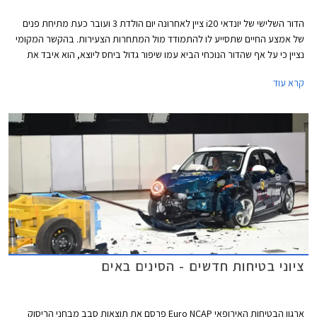
הדור השלישי של יונדאי i20 ציין לאחרונה יום הולדת 3 ועובר כעת מתיחת פנים
של אמצע החיים שתסייע לו להתמודד מול המתחרות הצעירות. בהקשר המקומי
נציין כי על אף שהדור הנוכחי הביא עמו שיפור גדול ביחס ליוצא, הוא איבד את
הובלת טבלת המסירות, בעיקר בשל זמינות מלאי טובה יותר של חלק
קרא עוד
מהמתחרות.
ציוני בטיחות חדשים - הסינים באים
ארגון הבטיחות האירופאי Euro NCAP פרסם את תוצאות סבב מבחני הריסוק