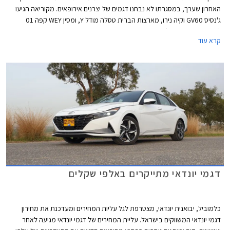
האחרון שערך, במסגרתו לא נבחנו דגמים של יצרנים אירופאים. מקוריאה הגיעו
ג'נסיס GV60 וקיה נירו, מארצות הברית טסלה מודל Y, ומסין WEY קפה 01
(מוכר גם בשם מוקה) ואורה פאנקי קאט - שניהם דגמים למותגים מבית גרייט וול.
קרא עוד
כל הדגמים זכו בציון מרבי של 5 כוכבים.
דגמי יונדאי מתייקרים באלפי שקלים
כלמוביל, יבואנית יונדאי, מצטרפת לגל עליות המחירים ומעדכנת את מחירון
דגמי יונדאי המשווקים בישראל. עליית המחירים של דגמי יונדאי מגיעה לאחר