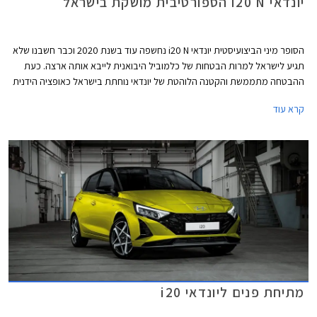
יונדאי i20 N הספורטיבית מושקת בישראל
הסופר מיני הביצועיסטית יונדאי i20 N נחשפה עוד בשנת 2020 וכבר חשבנו שלא
תגיע לישראל למרות הבטחות של כלמוביל היבואנית לייבא אותה ארצה. כעת
ההבטחה מתממשת והקטנה הלוהטת של יונדאי נוחתת בישראל כאופציה הידנית
היחידה בסגמנט הכולל את פולקסווגן פולו GTI האוטומטית והיקרה יותר. יונדאי
קרא עוד
i20 N מוצעת במחיר 175,900 ₪.
מתיחת פנים ליונדאי i20