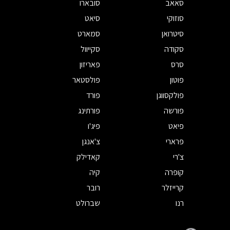
סאאב
סובארו
סוזוקי
סיאט
סיטרואן
סמארט
סקודה
סקייוול
סרס
פאריזון
פוטון
פולסטאר
פולקסווגן
פורד
פורשה
פורתינג
פיאט
פיג'ו
פרארי
צ'אנגן
צ'רי
קאדילק
קופרה
קיה
קרייזלר
רובר
רנו
שברולט