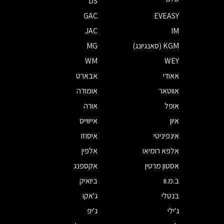
DS
GAC
EVEASY
JAC
IM
KGM (סאנגיונג)
MG
WM
WEY
אאודי
אבארט
אווטאר
אומודה
אופל
אורה
איון
אייווייס
אינפיניטי
איסוזו
אלפא רומיאו
אלפין
אסטון מרטין
אקספנג
ב.מ.וו
ביואיק
בנטלי
ג'אקו
ג'ילי
ג'יפ