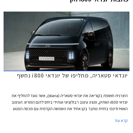
יונדאי סטאריה, מחליפו של יונדאי i800 נחשף
היצרנית חושפת בקוריאה את יונדאי סטאריה (staria), אשר נועד להחליף את
יונדאי i800 הוותיק, ומציג עיצוב רבולוציוני ועתידי ביחס לדגם הפורש. העיצוב
האווירודינמי בחזית מחבר בקו אחיד את השמשה הקדמית עם מכסה המנוע
הקצרצר.
קרא עוד