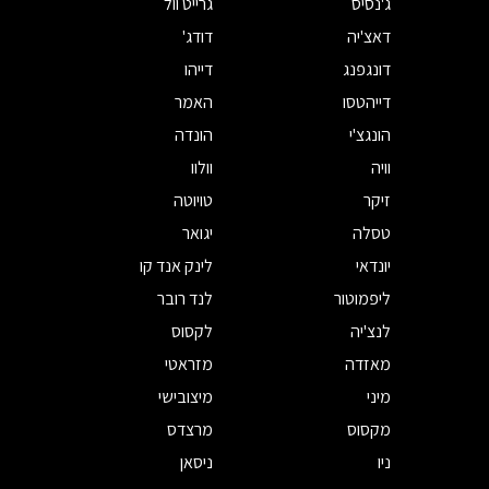
ג'נסיס
גרייט וול
דאצ'יה
דודג'
דונגפנג
דייהו
דייהטסו
האמר
הונגצ'י
הונדה
וויה
וולוו
זיקר
טויוטה
טסלה
יגואר
יונדאי
לינק אנד קו
ליפמוטור
לנד רובר
לנצ'יה
לקסוס
מאזדה
מזראטי
מיני
מיצובישי
מקסוס
מרצדס
ניו
ניסאן