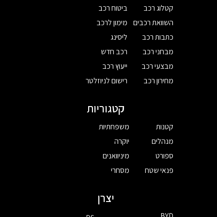
קטלוג רכב
ביטוח רכב
השוואת רכבים
מימון לרכב
כתבות רכב
ליסינג
מבחני רכב
רכב חדש
מבצעי רכב
ייעוץ רכב
מחירון רכב
רישום לניוזלטר
קטגוריות
קטנות
משפחתיות
מנהלים
יוקרה
ספורט
מיניוואנים
פנאי שטח
מסחרי
יצרן
BYD