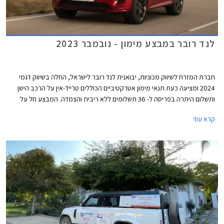
לנד רובר במבצע מימון - נובמבר 2023
חברת המזרח לשיווק מכוניות, יבואנית לנד רובר לישראל, החלה בשיווק דגמי
2024 ומציעה כעת תנאי מימון אטרקטיביים הכוללים טרייד-אין על הרכב הישן
ותשלום היתרה בפריסה ל- 36 תשלומים ללא ריבית והצמדה. המבצע חל על
דגמי ריינג' רובר איווק, ריינג' רובר ספורט ולנד רובר דיסקברי.
קרא עוד