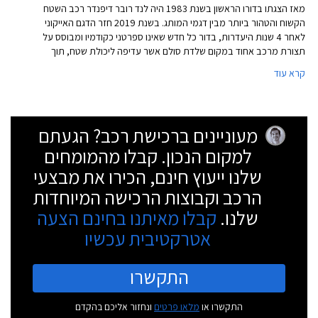
מאז הצגתו בדורו הראשון בשנת 1983 היה לנד רובר דיפנדר רכב השטח
הקשוח והטהור ביותר מבין דגמי המותג. בשנת 2019 חזר הדגם האייקוני
לאחר 4 שנות היעדרות, בדור כל חדש שאינו ספרטני כקודמיו ומבוסס על
תצורת מרכב אחוד במקום שלדת סולם אשר עדיפה ליכולת שטח, תוך
הבטחה לשמירת יכולות שטח גבוהות שלא פוגעות במוניטין החיובי שצבר.
קרא עוד
מעוניינים ברכישת רכב? הגעתם
למקום הנכון. קבלו מהמומחים
שלנו ייעוץ חינם, הכירו את מבצעי
הרכב וקבוצות הרכישה המיוחדות
שלנו.
קבלו מאיתנו בחינם הצעה
אטרקטיבית עכשיו
התקשרו
התקשרו או
מלאו פרטים
ונחזור אליכם בהקדם