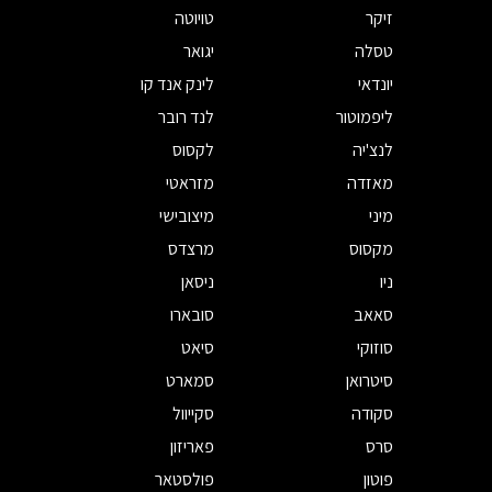
זיקר
טויוטה
טסלה
יגואר
יונדאי
לינק אנד קו
ליפמוטור
לנד רובר
לנצ'יה
לקסוס
מאזדה
מזראטי
מיני
מיצובישי
מקסוס
מרצדס
ניו
ניסאן
סאאב
סובארו
סוזוקי
סיאט
סיטרואן
סמארט
סקודה
סקייוול
סרס
פאריזון
פוטון
פולסטאר