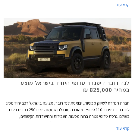
קרא עוד
עד כה. המהלך מאפשר להציב תג מחיר כניסה תחרותי של 495,000 ₪ המגלם
חסכון של 40,000 ₪ לעומת גרסת הכניסה עד כה וירידה מתחת לרף חצי מיליון
השקלים.
לנד רובר דיפנדר טרופי היחיד בישראל מוצע
במחיר 825,000 ₪
חברת המזרח לשיווק מכוניות, יבואנית לנד רובר, מציעה בישראל רכב יחיד מסוג
לנד רובר דיפנדר 110 טרופי - מהודרה מוגבלת שממנה יוצרו 250 רכבים בלבד
בעולם. גרסת טרופי נוצרה ברוח מסעות העבירות וההישרדות הקשוחים,
ומתאפיינת במרכב בצבע צהוב (Deep Sandglow) עם גג ומכסה מנוע שחורים,
קרא עוד
קשתות גלגלים ומיגון תחתון בצבע שחור מבריק, חישוקי 20 אינץ' שחורים בעיצוב