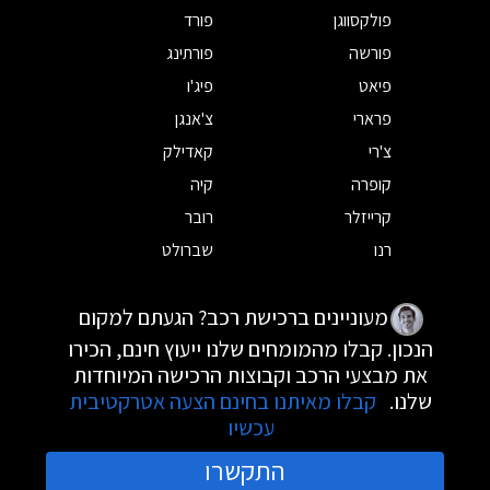
פולקסווגן
פורד
פורשה
פורתינג
פיאט
פיג'ו
פרארי
צ'אנגן
צ'רי
קאדילק
קופרה
קיה
קרייזלר
רובר
רנו
שברולט
מעוניינים ברכישת רכב? הגעתם למקום
הנכון. קבלו מהמומחים שלנו ייעוץ חינם, הכירו
את מבצעי הרכב וקבוצות הרכישה המיוחדות
שלנו.
קבלו מאיתנו בחינם הצעה אטרקטיבית
עכשיו
התקשרו