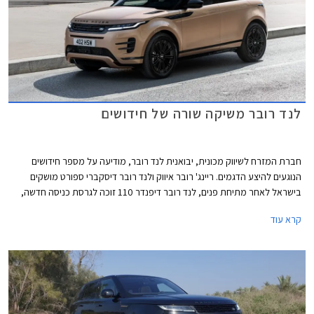
לנד רובר משיקה שורה של חידושים
חברת המזרח לשיווק מכונית, יבואנית לנד רובר, מודיעה על מספר חידושים
הנוגעים להיצע הדגמים. ריינג' רובר איווק ולנד רובר דיסקברי ספורט מושקים
בישראל לאחר מתיחת פנים, לנד רובר דיפנדר 110 זוכה לגרסת כניסה חדשה,
ודיסקברי 5 חזר למלאי. בנוסף תערוך החברה מבצע מכירות בין התאריכים 16-
קרא עוד
21 ביוני ותציע הנחות ממחיר המחירון לצד הטבות מימון וטרייד-אין.