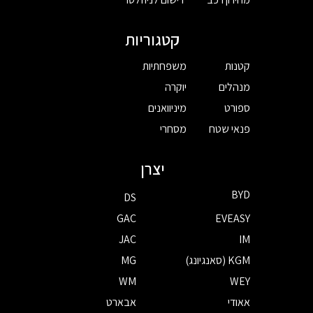
קטגוריות
קטנות
משפחתיות
מנהלים
יוקרה
ספורט
מיניוואנים
פנאי שטח
מסחרי
יצרן
BYD
DS
GAC
EVEASY
JAC
IM
KGM (סאנגיונג)
MG
WM
WEY
אאודי
אבארט