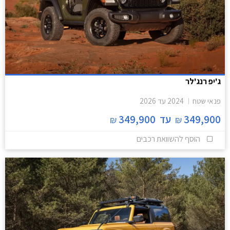
ג'יפ רנג'לר
פנאי שטח
2024
עד
2026
349,900
עד
349,900
₪
₪
הוסף להשוואת רכבים