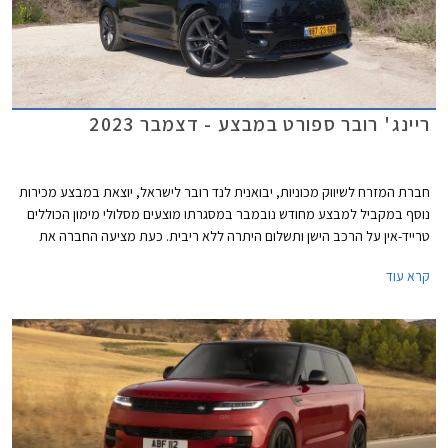
ריינג' רובר ספורט במבצע - דצמבר 2023
חברת המזרח לשיווק מכוניות, יבואנית לנד רובר לישראל, יוצאת במבצע מכירות
נוסף במקביל למבצע מחודש נובמבר במסגרתו מוצעים מסלולי מימון הכוללים
טרייד-אין על הרכב הישן ותשלום היתרה ללא ריבית. כעת מציעה החברה את
דגמי ריינג' רובר ספורט עם רישוי לשנת 2024 במחירי 2023 על מנת לאפשר
קרא עוד
לרוכשים לחסוך את עליית המס שתיכנס לתוקף בינואר הקרוב. המבצע תקף בין
התאריכים 20-22 לדצמבר.