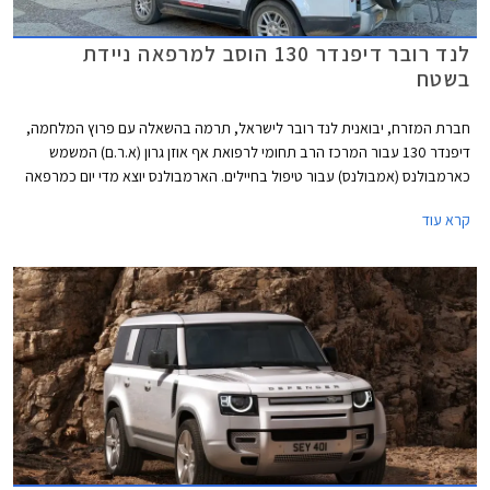
לנד רובר דיפנדר 130 הוסב למרפאה ניידת
בשטח
חברת המזרח, יבואנית לנד רובר לישראל, תרמה בהשאלה עם פרוץ המלחמה,
דיפנדר 130 עבור המרכז הרב תחומי לרפואת אף אוזן גרון (א.ר.ם) המשמש
כארמבולנס (אמבולנס) עבור טיפול בחיילים. הארמבולנס יוצא מדי יום כמרפאה
ניידת של עזרה ראשונה בא.א.ג עם שני רופאים מומחים ואיש צוות, ציוד מרפאה
קרא עוד
נייד וציוד רפואי - ופוגשים יחידות סדיר/מילואים ואזרחים להענקת טיפול בשטח.