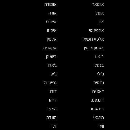
אווטאר
אומודה
אופל
אורה
איון
אייווייס
אינפיניטי
איסוזו
אלפא רומיאו
אלפין
אסטון מרטין
אקספנג
ב.מ.וו
ביואיק
בנטלי
ג'אקו
ג'ילי
ג'יפ
ג'נסיס
גרייט וול
דאצ'יה
דודג'
דונגפנג
דייהו
דייהטסו
האמר
הונגצ'י
הונדה
וויה
וולוו