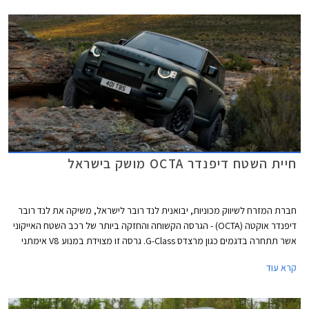
ייחודי, וכיתובי TROPHY בולטים. בנוסף מגיע הרכב עם חבילת שטח חיצונית
מלאה הכוללת גגון מסיבי, סולם אחורי, שנורקל לעבירות משופרת במים, וארגז
צד ייעודי לאחסון ציוד. מחירו של לנד רובר דיפנדר טרופי עומד על 825,000 ₪.
חיית השטח דיפנדר OCTA מושק בישראל
חברת המזרח לשיווק מכוניות, יבואנית לנד רובר לישראל, משיקה את לנד רובר
דיפנדר אוקטה (OCTA) - הגרסה הקשוחה והחזקה ביותר של רכב השטח האייקוני
אשר תתחרה בדגמים כגון מרצדס G-Class. גרסה זו מצוידת במנוע V8 אימתני
ובשלל שיפורי שטח. תוכלו לזהות אותה לפי חבילת העיצוב הקרבית וסמל
קרא עוד
היהלום בקורות האחוריות אשר נבחר לייצג את הדגם בשל היותו המינרל הקשה
והנחשק ביותר בטבע. גרסה זו מגיעה אלינו במהדורה מוגבלת מאד ובמחיר גבוה
העומד על החל מ- 1,511,000 ₪, כך שרק בודדים בישראל יזכו לרכוש את גרסת