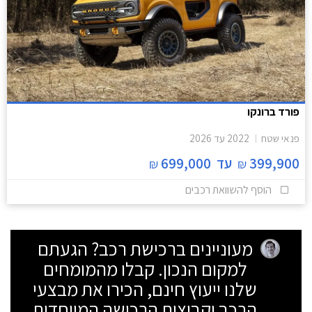
פורד ברונקו
פנאי שטח
2022
עד
2026
399,900
עד
699,000
₪
₪
הוסף להשוואת רכבים
מעוניינים ברכישת רכב? הגעתם
למקום הנכון. קבלו מהמומחים
שלנו ייעוץ חינם, הכירו את מבצעי
הרכב וקבוצות הרכישה המיוחדות