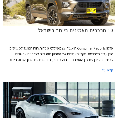
10 הרכבים האמינים ביותר בישראל
ארגון Consumer Reports הוא גוף עצמאי ללא מטרות רווח הפועל למען שוק
הוגן עבור הצרכנים. סקרי האמינות של הארגון מעניקים לצרכנים אפשרות
לבחירת היצרן עם ציון האמינות הגבוה ביותר, וגם הדגם עם הציון הגבוה ביותר.
המידע נאסף באמצעות סקרים הנשלחים לחברי הארגון מדי שנה. בשנת 2021
קרא עוד
נאסף מידע אודות 300,000 כלי רכב משנות המודל 2020 ו- 2021. בשבוע
שעבר פרסם הארגון את רשימת המותגים והדגמים האמינים ביותר. אספנו
עבורכם את הדגמים שקיבלו את הציון הגבוה ביותר ונמכרים גם בישראל.