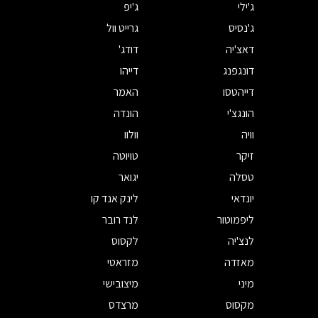
ג'ילי
ג'יפ
ג'נסיס
גרייט וול
דאצ'יה
דודג'
דונגפנג
דייהו
דייהטסו
האמר
הונגצ'י
הונדה
וויה
וולוו
זיקר
טויוטה
טסלה
יגואר
יונדאי
לינק אנד קו
ליפמוטור
לנד רובר
לנצ'יה
לקסוס
מאזדה
מזראטי
מיני
מיצובישי
מקסוס
מרצדס