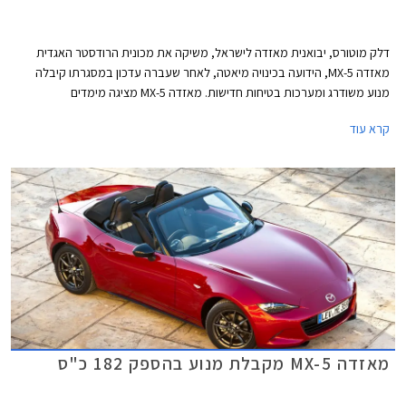
דלק מוטורס, יבואנית מאזדה לישראל, משיקה את מכונית הרודסטר האגדית
מאזדה MX-5, הידועה בכינויה מיאטה, לאחר שעברה עדכון במסגרתו קיבלה
מנוע משודרג ומערכות בטיחות חדישות. מאזדה MX-5 מציגה מימדים
קומפקטיים, אורכה 3,915 מ"מ, רוחבה 1,735 מ"מ, גובהה 1,230 מ"מ, ובסיס
קרא עוד
הגלגלים באורך 2,310 מ"מ. תא המטען בנפח 130 ליטרים בלבד.
מאזדה MX-5 מקבלת מנוע בהספק 182 כ"ס