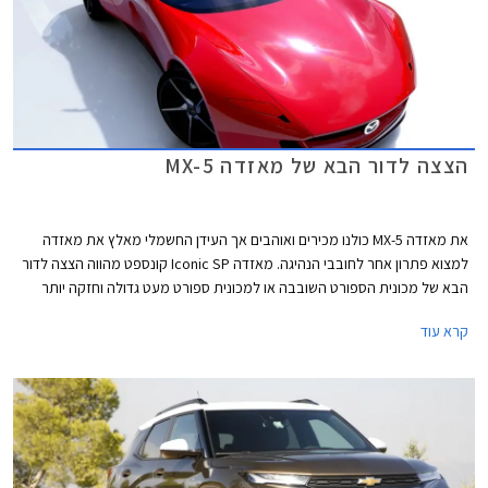
הצצה לדור הבא של מאזדה MX-5
את מאזדה MX-5 כולנו מכירים ואוהבים אך העידן החשמלי מאלץ את מאזדה
למצוא פתרון אחר לחובבי הנהיגה. מאזדה Iconic SP קונספט מהווה הצצה לדור
הבא של מכונית הספורט השובבה או למכונית ספורט מעט גדולה וחזקה יותר
אשר תתאים למיתוג החדש של מאזדה כיצרנית פרימיום.
קרא עוד