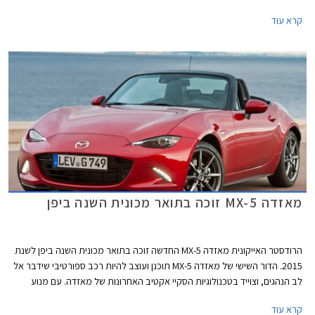
ציפו שגרסת הגג הקשיח של הדור החדש תהיה כל כך סקסית, שאפו למאזדה על
קרא עוד
כך.
מאזדה MX-5 זוכה בתואר מכונית השנה ביפן
הרודסטר האייקונית מאזדה MX-5 החדשה זוכה בתואר מכונית השנה ביפן לשנת
2015. הדור השישי של מאזדה MX-5 תוכנן ועוצב להיות רכב ספורטיבי שידבר אל
לב הנהגים, וצוייד בטכנולוגיות הסקיי אקטיב האחרונות של מאזדה. עם מנוע
קדמי, הנעה אחורית ושלדה קלת משקל, מצליחה מאזדה MX-5 החדשה לשמר
קרא עוד
את מסורת קודמותיה ולספק סגנון וחווית נהיגה מהנה.