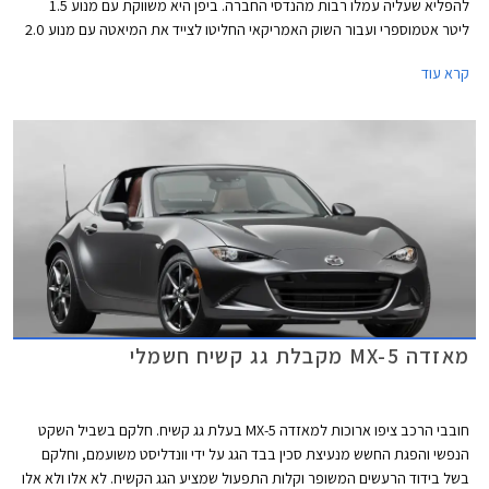
להפליא שעליה עמלו רבות מהנדסי החברה. ביפן היא משווקת עם מנוע 1.5
ליטר אטמוספרי ועבור השוק האמריקאי החליטו לצייד את המיאטה עם מנוע 2.0
ליטר, שלא יתלוננו. אבל יש אמריקאים שקשה לספק, אלו שאוהבים הכל ענק,
קרא עוד
החל מהצ'יפס במקדונדלס ועד למנוע ברכב.
מאזדה MX-5 מקבלת גג קשיח חשמלי
חובבי הרכב ציפו ארוכות למאזדה MX-5 בעלת גג קשיח. חלקם בשביל השקט
הנפשי והפגת החשש מנעיצת סכין בבד הגג על ידי וונדליסט משועמם, וחלקם
בשל בידוד הרעשים המשופר וקלות התפעול שמציע הגג הקשיח. לא אלו ולא אלו