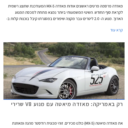
מאזדה פרסמה פרטים ראשונים אודות מאזדה MX-5 המעודכנת שתוצג רשמית
לקראת סוף החודש. השינוי המשמעותי ביותר נמצא מתחת למכסה המנוע
הארוך. מנוע ה- 2.0 ליטרים עבר מקצה שיפורים במסגרתו קיבל בוכנות קלות ב-
27 גרם, טלטלים קלים ב- 41 גרם, מערכת יניקה משופרת, מצערת מוגדלת,
קרא עוד
ומערכת פליטה עבה יותר.
רק באמריקה: מאזדה מיאטה עם מנוע V8 שרירי
את מאזדה מיאטה (MX-5) כולנו מכירים. זוהי מכונית רודסטר מהנה ומאוזנת