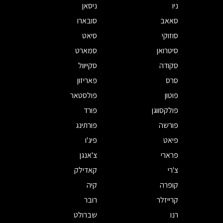
ניו
ניסאן
סאאב
סובארו
סוזוקי
סיאט
סיטרואן
סמארט
סקודה
סקייוול
סרס
פאריזון
פוטון
פולסטאר
פולקסווגן
פורד
פורשה
פורתינג
פיאט
פיג'ו
פרארי
צ'אנגן
צ'רי
קאדילק
קופרה
קיה
קרייזלר
רובר
רנו
שברולט