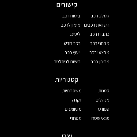
קישורים
קטלוג רכב
ביטוח רכב
השוואת רכבים
מימון לרכב
כתבות רכב
ליסינג
מבחני רכב
רכב חדש
מבצעי רכב
ייעוץ רכב
מחירון רכב
רישום לניוזלטר
קטגוריות
קטנות
משפחתיות
מנהלים
יוקרה
ספורט
מיניוואנים
פנאי שטח
מסחרי
יצרן