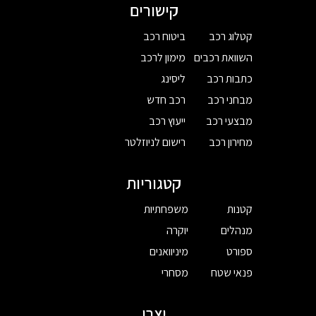
קישורים
קטלוג רכב
ביטוח רכב
השוואת רכבים
מימון לרכב
כתבות רכב
ליסינג
מבחני רכב
רכב חדש
מבצעי רכב
ייעוץ רכב
מחירון רכב
רישום לניוזלטר
קטגוריות
קטנות
משפחתיות
מנהלים
יוקרה
ספורט
מיניוואנים
פנאי שטח
מסחרי
יצרן