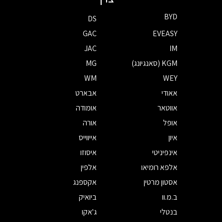
BYD
DS
GAC
EVEASY
JAC
IM
KGM (סאנגיונג)
MG
WM
WEY
אאודי
אבארט
אווטאר
אומודה
אופל
אורה
איון
אייווייס
אינפיניטי
איסוזו
אלפא רומיאו
אלפין
אסטון מרטין
אקספנג
ב.מ.וו
ביואיק
בנטלי
ג'אקו