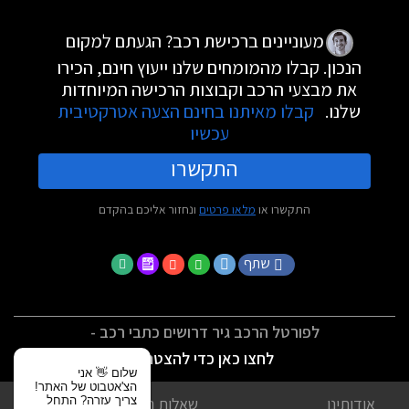
מעוניינים ברכישת רכב? הגעתם למקום
הנכון. קבלו מהמומחים שלנו ייעוץ חינם, הכירו
את מבצעי הרכב וקבוצות הרכישה המיוחדות
שלנו.
קבלו מאיתנו בחינם הצעה אטרקטיבית
עכשיו
התקשרו
התקשרו או
מלאו פרטים
ונחזור אליכם בהקדם
שתף
לפורטל הרכב גיר דרושים כתבי רכב -
לחצו כאן כדי להצטרף
שלום 👋 אני
הצ'אטבוט של האתר!
צריך עזרה? התחל
אודותינו
שאלות נפוצות