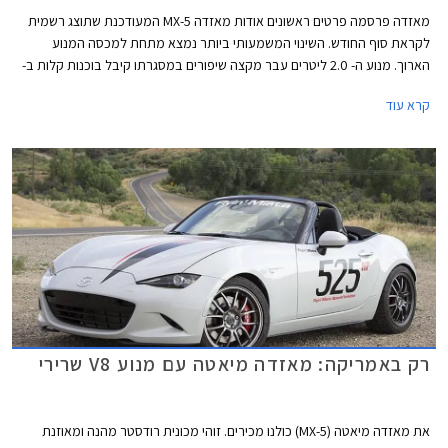
מאזדה פרסמה פרטים ראשונים אודות מאזדה MX-5 המעודכנת שתוצג רשמית
לקראת סוף החודש. השינוי המשמעותי ביותר נמצא מתחת למכסה המנוע
הארוך. מנוע ה- 2.0 ליטרים עבר מקצה שיפורים במסגרתו קיבל בוכנות קלות ב-
27 גרם, טלטלים קלים ב- 41 גרם, מערכת יניקה משופרת, מצערת מוגדלת,
קרא עוד
ומערכת פליטה עבה יותר.
רק באמריקה: מאזדה מיאטה עם מנוע V8 שרירי
את מאזדה מיאטה (MX-5) כולנו מכירים. זוהי מכונית רודסטר מהנה ומאוזנת