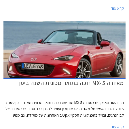
ציפו שגרסת הגג הקשיח של הדור החדש תהיה כל כך סקסית, שאפו למאזדה על
קרא עוד
כך.
מאזדה MX-5 זוכה בתואר מכונית השנה ביפן
הרודסטר האייקונית מאזדה MX-5 החדשה זוכה בתואר מכונית השנה ביפן לשנת
2015. הדור השישי של מאזדה MX-5 תוכנן ועוצב להיות רכב ספורטיבי שידבר אל
לב הנהגים, וצוייד בטכנולוגיות הסקיי אקטיב האחרונות של מאזדה. עם מנוע
קדמי, הנעה אחורית ושלדה קלת משקל, מצליחה מאזדה MX-5 החדשה לשמר
קרא עוד
את מסורת קודמותיה ולספק סגנון וחווית נהיגה מהנה.