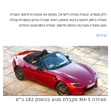
דלק מוטורס, יבואנית מאזדה לישראל, משיקה את מכונית הרודסטר האגדית
מאזדה MX-5, הידועה בכינויה מיאטה, לאחר שעברה עדכון במסגרתו קיבלה
מנוע משודרג ומערכות בטיחות חדישות. מאזדה MX-5 מציגה מימדים
קומפקטיים, אורכה 3,915 מ"מ, רוחבה 1,735 מ"מ, גובהה 1,230 מ"מ, ובסיס
קרא עוד
הגלגלים באורך 2,310 מ"מ. תא המטען בנפח 130 ליטרים בלבד.
מאזדה MX-5 מקבלת מנוע בהספק 182 כ"ס