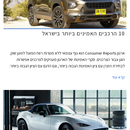
10 הרכבים האמינים ביותר בישראל
ארגון Consumer Reports הוא גוף עצמאי ללא מטרות רווח הפועל למען שוק
הוגן עבור הצרכנים. סקרי האמינות של הארגון מעניקים לצרכנים אפשרות
לבחירת היצרן עם ציון האמינות הגבוה ביותר, וגם הדגם עם הציון הגבוה ביותר.
המידע נאסף באמצעות סקרים הנשלחים לחברי הארגון מדי שנה. בשנת 2021
קרא עוד
נאסף מידע אודות 300,000 כלי רכב משנות המודל 2020 ו- 2021. בשבוע
שעבר פרסם הארגון את רשימת המותגים והדגמים האמינים ביותר. אספנו
עבורכם את הדגמים שקיבלו את הציון הגבוה ביותר ונמכרים גם בישראל.