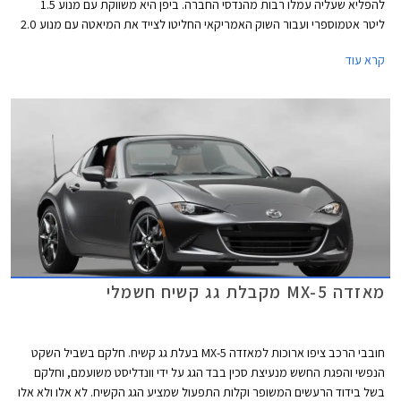
להפליא שעליה עמלו רבות מהנדסי החברה. ביפן היא משווקת עם מנוע 1.5
ליטר אטמוספרי ועבור השוק האמריקאי החליטו לצייד את המיאטה עם מנוע 2.0
ליטר, שלא יתלוננו. אבל יש אמריקאים שקשה לספק, אלו שאוהבים הכל ענק,
קרא עוד
החל מהצ'יפס במקדונדלס ועד למנוע ברכב.
מאזדה MX-5 מקבלת גג קשיח חשמלי
חובבי הרכב ציפו ארוכות למאזדה MX-5 בעלת גג קשיח. חלקם בשביל השקט
הנפשי והפגת החשש מנעיצת סכין בבד הגג על ידי וונדליסט משועמם, וחלקם
בשל בידוד הרעשים המשופר וקלות התפעול שמציע הגג הקשיח. לא אלו ולא אלו