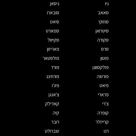
ניו
ניסאן
סאאב
סובארו
סוזוקי
סיאט
סיטרואן
סמארט
סקודה
סקייוול
סרס
פאריזון
פוטון
פולסטאר
פולקסווגן
פורד
פורשה
פורתינג
פיאט
פיג'ו
פרארי
צ'אנגן
צ'רי
קאדילק
קופרה
קיה
קרייזלר
רובר
רנו
שברולט