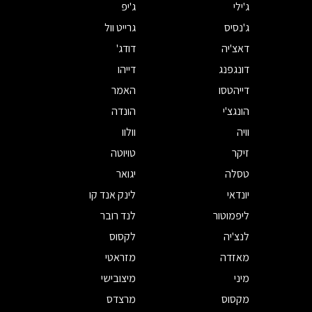
ג'ילי
ג'יפ
ג'נסיס
גרייט וול
דאצ'יה
דודג'
דונגפנג
דייהו
דייהטסו
האמר
הונגצ'י
הונדה
וויה
וולוו
זיקר
טויוטה
טסלה
יגואר
יונדאי
לינק אנד קו
ליפמוטור
לנד רובר
לנצ'יה
לקסוס
מאזדה
מזראטי
מיני
מיצובישי
מקסוס
מרצדס