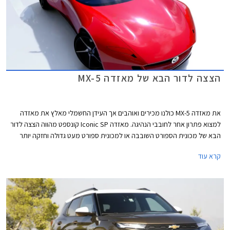
הצצה לדור הבא של מאזדה MX-5
את מאזדה MX-5 כולנו מכירים ואוהבים אך העידן החשמלי מאלץ את מאזדה
למצוא פתרון אחר לחובבי הנהיגה. מאזדה Iconic SP קונספט מהווה הצצה לדור
הבא של מכונית הספורט השובבה או למכונית ספורט מעט גדולה וחזקה יותר
אשר תתאים למיתוג החדש של מאזדה כיצרנית פרימיום.
קרא עוד