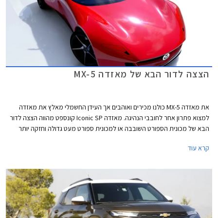
הצצה לדור הבא של מאזדה MX-5
את מאזדה MX-5 כולנו מכירים ואוהבים אך העידן החשמלי מאלץ את מאזדה
למצוא פתרון אחר לחובבי הנהיגה. מאזדה Iconic SP קונספט מהווה הצצה לדור
הבא של מכונית הספורט השובבה או למכונית ספורט מעט גדולה וחזקה יותר
אשר תתאים למיתוג החדש של מאזדה כיצרנית פרימיום.
קרא עוד