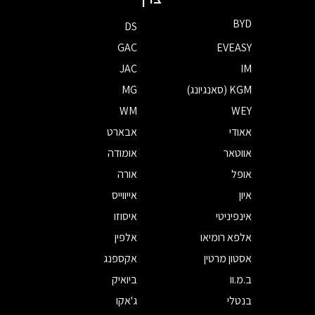
BYD
DS
GAC
EVEASY
JAC
IM
KGM (סאנגיונג)
MG
WM
WEY
אאודי
אבארט
אווטאר
אומודה
אופל
אורה
איון
אייווייס
אינפיניטי
איסוזו
אלפא רומיאו
אלפין
אסטון מרטין
אקספנג
ב.מ.וו
ביואיק
בנטלי
ג'אקו