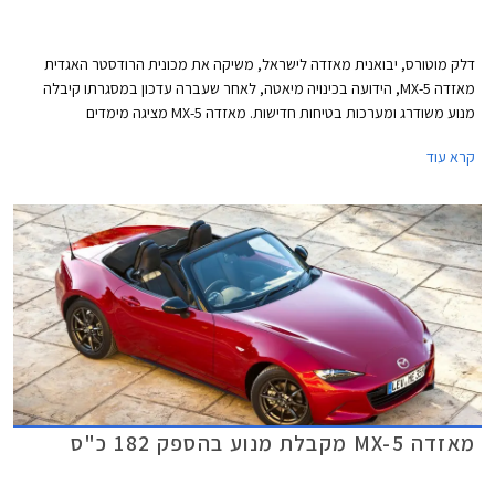
דלק מוטורס, יבואנית מאזדה לישראל, משיקה את מכונית הרודסטר האגדית
מאזדה MX-5, הידועה בכינויה מיאטה, לאחר שעברה עדכון במסגרתו קיבלה
מנוע משודרג ומערכות בטיחות חדישות. מאזדה MX-5 מציגה מימדים
קומפקטיים, אורכה 3,915 מ"מ, רוחבה 1,735 מ"מ, גובהה 1,230 מ"מ, ובסיס
קרא עוד
הגלגלים באורך 2,310 מ"מ. תא המטען בנפח 130 ליטרים בלבד.
מאזדה MX-5 מקבלת מנוע בהספק 182 כ"ס