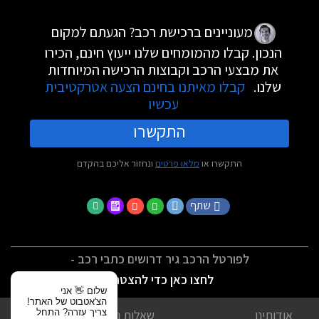
מעוניינים ברכישת רכב? הגעתם למקום
הנכון. קבלו מהמומחים שלנו ייעוץ חינם, הכירו
את מבצעי הרכב וקבוצות הרכישה המיוחדות
שלנו.
קבלו מאיתנו בחינם הצעה אטרקטיבית
עכשיו
התקשרו
התקשרו או
מלאו פרטים
ונחזור אליכם בהקדם
שתף
לפורטל הרכב גיר דרושים כתבי רכב -
לחצו כאן כדי להצטרף
שלום 👋 אני
הצ'אטבוט של האתר!
צריך עזרה? התחל
אודותינו
שאלות נפוצות