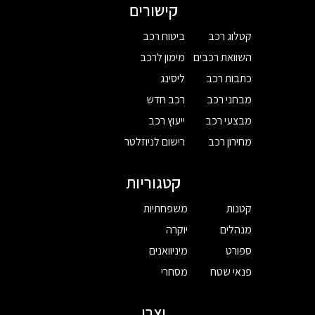
קישורים
קטלוג רכב
ביטוח רכב
השוואת רכבים
מימון לרכב
כתבות רכב
ליסינג
מבחני רכב
רכב חדש
מבצעי רכב
ייעוץ רכב
מחירון רכב
רישום לניוזלטר
קטגוריות
קטנות
משפחתיות
מנהלים
יוקרה
ספורט
מיניוואנים
פנאי שטח
מסחרי
יצרן