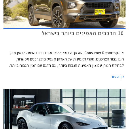
10 הרכבים האמינים ביותר בישראל
ארגון Consumer Reports הוא גוף עצמאי ללא מטרות רווח הפועל למען שוק
הוגן עבור הצרכנים. סקרי האמינות של הארגון מעניקים לצרכנים אפשרות
לבחירת היצרן עם ציון האמינות הגבוה ביותר, וגם הדגם עם הציון הגבוה ביותר.
המידע נאסף באמצעות סקרים הנשלחים לחברי הארגון מדי שנה. בשנת 2021
קרא עוד
נאסף מידע אודות 300,000 כלי רכב משנות המודל 2020 ו- 2021. בשבוע
שעבר פרסם הארגון את רשימת המותגים והדגמים האמינים ביותר. אספנו
עבורכם את הדגמים שקיבלו את הציון הגבוה ביותר ונמכרים גם בישראל.