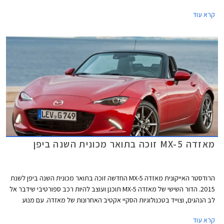
ציפו שגרסת הגג הקשיח של הדור החדש תהיה כל כך סקסית, שאפו למאזדה על
קרא עוד
כך.
מאזדה MX-5 זוכה בתואר מכונית השנה ביפן
הרודסטר האייקונית מאזדה MX-5 החדשה זוכה בתואר מכונית השנה ביפן לשנת
2015. הדור השישי של מאזדה MX-5 תוכנן ועוצב להיות רכב ספורטיבי שידבר אל
לב הנהגים, וצוייד בטכנולוגיות הסקיי אקטיב האחרונות של מאזדה. עם מנוע
קדמי, הנעה אחורית ושלדה קלת משקל, מצליחה מאזדה MX-5 החדשה לשמר
קרא עוד
את מסורת קודמותיה ולספק סגנון וחווית נהיגה מהנה.