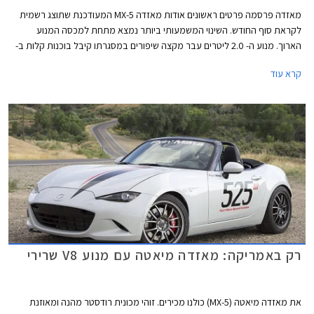
מאזדה פרסמה פרטים ראשונים אודות מאזדה MX-5 המעודכנת שתוצג רשמית
לקראת סוף החודש. השינוי המשמעותי ביותר נמצא מתחת למכסה המנוע
הארוך. מנוע ה- 2.0 ליטרים עבר מקצה שיפורים במסגרתו קיבל בוכנות קלות ב-
27 גרם, טלטלים קלים ב- 41 גרם, מערכת יניקה משופרת, מצערת מוגדלת,
קרא עוד
ומערכת פליטה עבה יותר.
רק באמריקה: מאזדה מיאטה עם מנוע V8 שרירי
את מאזדה מיאטה (MX-5) כולנו מכירים. זוהי מכונית רודסטר מהנה ומאוזנת