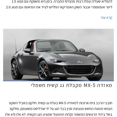
להפליא שעליה עמלו רבות מהנדסי החברה. ביפן היא משווקת עם מנוע 1.5
ליטר אטמוספרי ועבור השוק האמריקאי החליטו לצייד את המיאטה עם מנוע 2.0
ליטר, שלא יתלוננו. אבל יש אמריקאים שקשה לספק, אלו שאוהבים הכל ענק,
קרא עוד
החל מהצ'יפס במקדונדלס ועד למנוע ברכב.
מאזדה MX-5 מקבלת גג קשיח חשמלי
חובבי הרכב ציפו ארוכות למאזדה MX-5 בעלת גג קשיח. חלקם בשביל השקט
הנפשי והפגת החשש מנעיצת סכין בבד הגג על ידי וונדליסט משועמם, וחלקם
בשל בידוד הרעשים המשופר וקלות התפעול שמציע הגג הקשיח. לא אלו ולא אלו