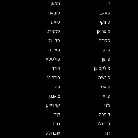
ניו
ניסאן
סאאב
סובארו
סוזוקי
סיאט
סיטרואן
סמארט
סקודה
סקייוול
סרס
פאריזון
פוטון
פולסטאר
פולקסווגן
פורד
פורשה
פורתינג
פיאט
פיג'ו
פרארי
צ'אנגן
צ'רי
קאדילק
קופרה
קיה
קרייזלר
רובר
רנו
שברולט