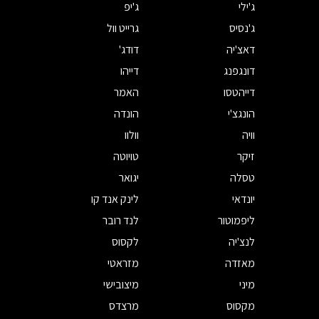
ג'ילי
ג'יפ
ג'נסיס
גרייט וול
דאצ'יה
דודג'
דונגפנג
דייהו
דייהטסו
האמר
הונגצ'י
הונדה
וויה
וולוו
זיקר
טויוטה
טסלה
יגואר
יונדאי
לינק אנד קו
ליפמוטור
לנד רובר
לנצ'יה
לקסוס
מאזדה
מזראטי
מיני
מיצובישי
מקסוס
מרצדס