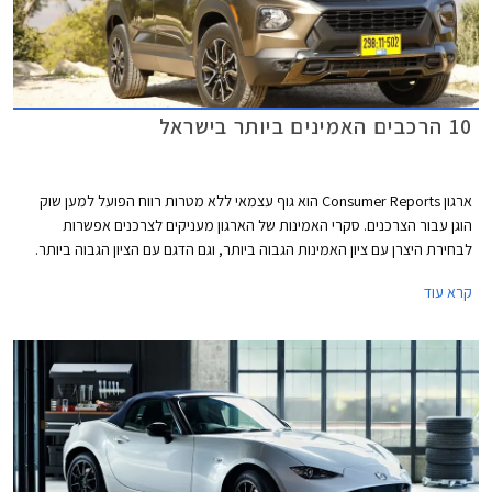
10 הרכבים האמינים ביותר בישראל
ארגון Consumer Reports הוא גוף עצמאי ללא מטרות רווח הפועל למען שוק
הוגן עבור הצרכנים. סקרי האמינות של הארגון מעניקים לצרכנים אפשרות
לבחירת היצרן עם ציון האמינות הגבוה ביותר, וגם הדגם עם הציון הגבוה ביותר.
המידע נאסף באמצעות סקרים הנשלחים לחברי הארגון מדי שנה. בשנת 2021
קרא עוד
נאסף מידע אודות 300,000 כלי רכב משנות המודל 2020 ו- 2021. בשבוע
שעבר פרסם הארגון את רשימת המותגים והדגמים האמינים ביותר. אספנו
עבורכם את הדגמים שקיבלו את הציון הגבוה ביותר ונמכרים גם בישראל.