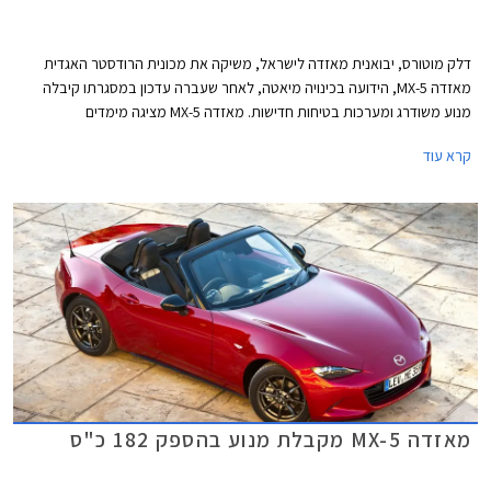
דלק מוטורס, יבואנית מאזדה לישראל, משיקה את מכונית הרודסטר האגדית
מאזדה MX-5, הידועה בכינויה מיאטה, לאחר שעברה עדכון במסגרתו קיבלה
מנוע משודרג ומערכות בטיחות חדישות. מאזדה MX-5 מציגה מימדים
קומפקטיים, אורכה 3,915 מ"מ, רוחבה 1,735 מ"מ, גובהה 1,230 מ"מ, ובסיס
קרא עוד
הגלגלים באורך 2,310 מ"מ. תא המטען בנפח 130 ליטרים בלבד.
מאזדה MX-5 מקבלת מנוע בהספק 182 כ"ס