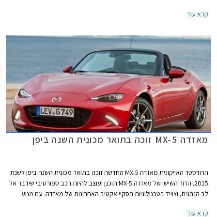
ציפו שגרסת הגג הקשיח של הדור החדש תהיה כל כך סקסית, שאפו למאזדה על
קרא עוד
כך.
מאזדה MX-5 זוכה בתואר מכונית השנה ביפן
הרודסטר האייקונית מאזדה MX-5 החדשה זוכה בתואר מכונית השנה ביפן לשנת
2015. הדור השישי של מאזדה MX-5 תוכנן ועוצב להיות רכב ספורטיבי שידבר אל
לב הנהגים, וצוייד בטכנולוגיות הסקיי אקטיב האחרונות של מאזדה. עם מנוע
קדמי, הנעה אחורית ושלדה קלת משקל, מצליחה מאזדה MX-5 החדשה לשמר
קרא עוד
את מסורת קודמותיה ולספק סגנון וחווית נהיגה מהנה.