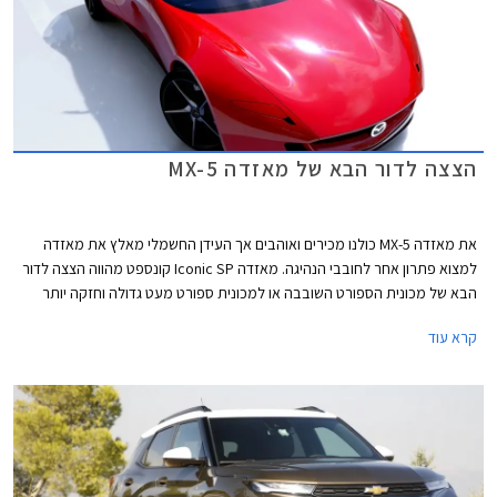
הצצה לדור הבא של מאזדה MX-5
את מאזדה MX-5 כולנו מכירים ואוהבים אך העידן החשמלי מאלץ את מאזדה
למצוא פתרון אחר לחובבי הנהיגה. מאזדה Iconic SP קונספט מהווה הצצה לדור
הבא של מכונית הספורט השובבה או למכונית ספורט מעט גדולה וחזקה יותר
אשר תתאים למיתוג החדש של מאזדה כיצרנית פרימיום.
קרא עוד