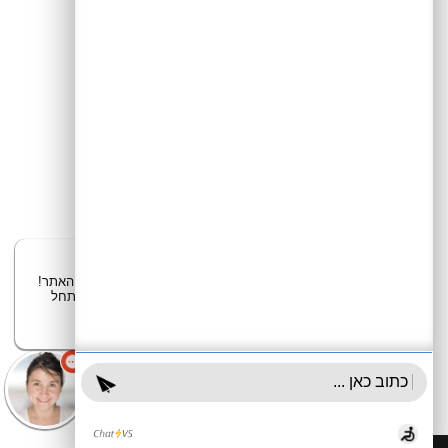
שלום 👋 אני
הצ'אטבוט של האתר!
צריך עזרה? התחל
שיחה.