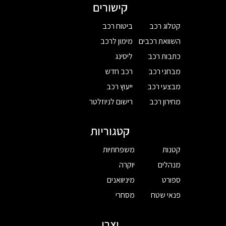
קישורים
קטלוג רכב
ביטוח רכב
השוואת רכבים
מימון לרכב
כתבות רכב
ליסינג
מבחני רכב
רכב חדש
מבצעי רכב
ייעוץ רכב
מחירון רכב
רישום לניוזלטר
קטגוריות
קטנות
משפחתיות
מנהלים
יוקרה
ספורט
מיניוואנים
פנאי שטח
מסחרי
יצרן