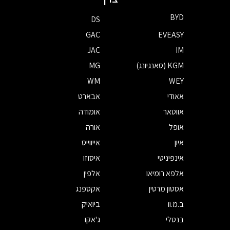
BYD
DS
GAC
EVEASY
JAC
IM
KGM (סאנגיונג)
MG
WM
WEY
אאודי
אבארט
אווטאר
אומודה
אופל
אורה
איון
אייווייס
אינפיניטי
איסוזו
אלפא רומיאו
אלפין
אסטון מרטין
אקספנג
ב.מ.וו
ביואיק
בנטלי
ג'אקו