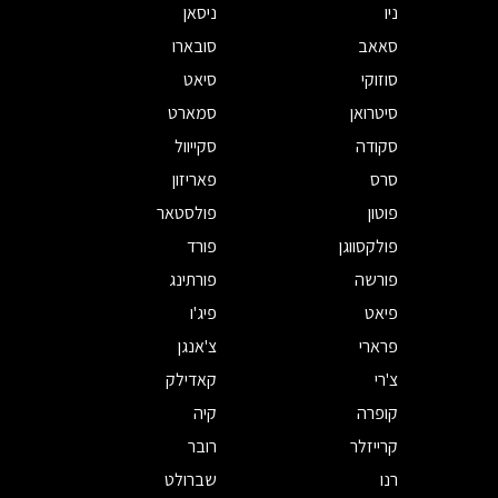
ניו
ניסאן
סאאב
סובארו
סוזוקי
סיאט
סיטרואן
סמארט
סקודה
סקייוול
סרס
פאריזון
פוטון
פולסטאר
פולקסווגן
פורד
פורשה
פורתינג
פיאט
פיג'ו
פרארי
צ'אנגן
צ'רי
קאדילק
קופרה
קיה
קרייזלר
רובר
רנו
שברולט