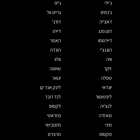
ג'ילי
ג'יפ
ג'נסיס
גרייט וול
דאצ'יה
דודג'
דונגפנג
דייהו
דייהטסו
האמר
הונגצ'י
הונדה
וויה
וולוו
זיקר
טויוטה
טסלה
יגואר
יונדאי
לינק אנד קו
ליפמוטור
לנד רובר
לנצ'יה
לקסוס
מאזדה
מזראטי
מיני
מיצובישי
מקסוס
מרצדס