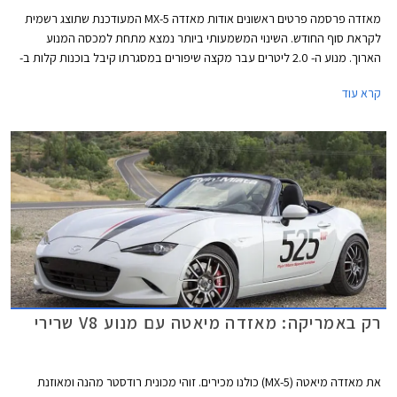
מאזדה פרסמה פרטים ראשונים אודות מאזדה MX-5 המעודכנת שתוצג רשמית
לקראת סוף החודש. השינוי המשמעותי ביותר נמצא מתחת למכסה המנוע
הארוך. מנוע ה- 2.0 ליטרים עבר מקצה שיפורים במסגרתו קיבל בוכנות קלות ב-
27 גרם, טלטלים קלים ב- 41 גרם, מערכת יניקה משופרת, מצערת מוגדלת,
קרא עוד
ומערכת פליטה עבה יותר.
רק באמריקה: מאזדה מיאטה עם מנוע V8 שרירי
את מאזדה מיאטה (MX-5) כולנו מכירים. זוהי מכונית רודסטר מהנה ומאוזנת