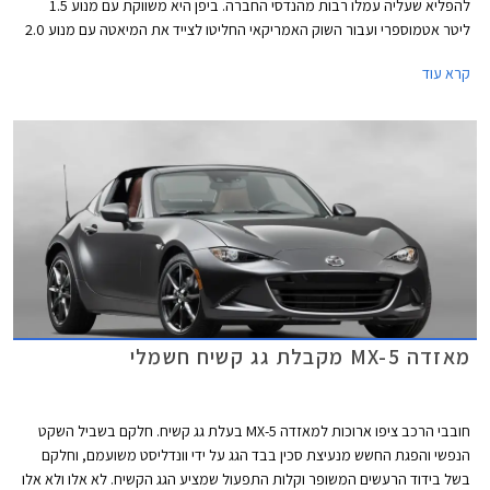
להפליא שעליה עמלו רבות מהנדסי החברה. ביפן היא משווקת עם מנוע 1.5
ליטר אטמוספרי ועבור השוק האמריקאי החליטו לצייד את המיאטה עם מנוע 2.0
ליטר, שלא יתלוננו. אבל יש אמריקאים שקשה לספק, אלו שאוהבים הכל ענק,
קרא עוד
החל מהצ'יפס במקדונדלס ועד למנוע ברכב.
מאזדה MX-5 מקבלת גג קשיח חשמלי
חובבי הרכב ציפו ארוכות למאזדה MX-5 בעלת גג קשיח. חלקם בשביל השקט
הנפשי והפגת החשש מנעיצת סכין בבד הגג על ידי וונדליסט משועמם, וחלקם
בשל בידוד הרעשים המשופר וקלות התפעול שמציע הגג הקשיח. לא אלו ולא אלו