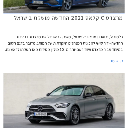
מרצדס C קלאס 2021 החדשה מושקת בישראל
כלמוביל, יבואנית מרצדס לישראל, משיקה בישראל את מרצדס C קלאס
החדשה - דור שישי למכונית המנהלים היוקרתית של המותג. מדובר בדגם חשוב
במיוחד עבור מרצדס אשר רשם יותר מ- 10 מיליון מסירות מאז השקתו לראשונה.
הדור היוצא לבדו אחראי על כ- 2.5 מיליון מסירות.
קרא עוד