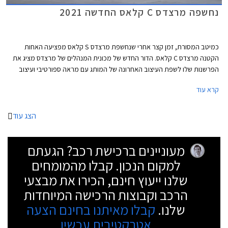
נחשפה מרצדס C קלאס החדשה 2021
כמיטב המסורת, זמן קצר אחרי שנחשפת מרצדס S קלאס מפציעה האחות
הקטנה מרצדס C קלאס. הדור החדש של מכונית המנהלים של מרצדס מציג את
הפרשנות שלו לשפת העיצוב האחרונה של המותג עם מראה ספורטיבי ועיצוב
שניתן להגדיר כמרצדס S קלאס מוקטנת. החזית כוחנית ושופעת כונסי אוויר.
קרא עוד
עיצוב הדופן נקי עם קו מותניים מעודן ובתחתית הדלתות חגורה בולטת המעניקה
מראה רחב ושרירי. הזנב מציג פנסים דקים ופגוש מסיבי. מרכב הסטיישן שנחשף
אף הוא מציג עיצוב נאה עם זנב ספורטיבי בזכות קורות C מסיביות וקו חלונות
הצג עוד
המשתפל לאחור.
מעוניינים ברכישת רכב? הגעתם
למקום הנכון. קבלו מהמומחים
שלנו ייעוץ חינם, הכירו את מבצעי
הרכב וקבוצות הרכישה המיוחדות
שלנו.
קבלו מאיתנו בחינם הצעה
אטרקטיבית עכשיו