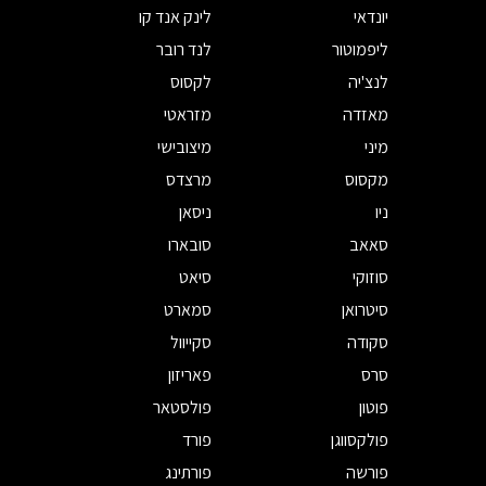
יונדאי
לינק אנד קו
ליפמוטור
לנד רובר
לנצ'יה
לקסוס
מאזדה
מזראטי
מיני
מיצובישי
מקסוס
מרצדס
ניו
ניסאן
סאאב
סובארו
סוזוקי
סיאט
סיטרואן
סמארט
סקודה
סקייוול
סרס
פאריזון
פוטון
פולסטאר
פולקסווגן
פורד
פורשה
פורתינג