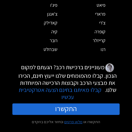
פיאט
פיג'ו
פרארי
צ'אנגן
צ'רי
קאדילק
קופרה
קיה
קרייזלר
רובר
רנו
שברולט
מעוניינים ברכישת רכב? הגעתם למקום
הנכון. קבלו מהמומחים שלנו ייעוץ חינם, הכירו
את מבצעי הרכב וקבוצות הרכישה המיוחדות
שלנו.
קבלו מאיתנו בחינם הצעה אטרקטיבית
עכשיו
התקשרו
התקשרו או
מלאו פרטים
ונחזור אליכם בהקדם