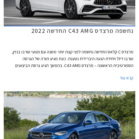
נחשפה מרצדס C43 AMG החדשה 2022
מרצדס C קלאס החדשה נחשפה לפני קצת יותר משנה עם מנועי טורבו בנזין,
טורבו דיזל ויחידת הנעה היברידית נטענת. כעת מגיע תורה של הגרסה
הספורטיבית הראשונה – מרצדס C43 AMG. בהמשך תגיע גרסת הביצועים
מרצדס C63 AMG שתעמוד בראש ההיצע.
קרא עוד