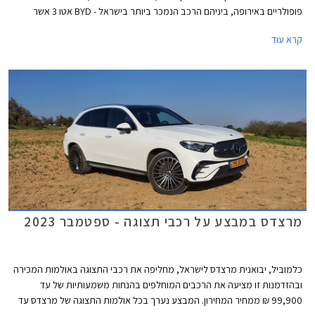
פופולריים באירופה, ביניהם הרכב הנמכר ביותר בישראל - BYD אטו 3 אשר
נכשל במבחנים אלו עם ציון של 0 מתוך 4. למעשה מומחי הבטיחות של הארגון
קרא עוד
ממליצים שלא להשתמש במערכות הבטיחות האקטיביות של BYD אטו 3
בכבישים בין-עירוניים.
מרצדס במבצע על רכבי תצוגה - ספטמבר 2023
כלמוביל, יבואנית מרצדס לישראל, מחליפה את רכבי התצוגה באולמות המכירה
ובהזדמנות זו מציעה את הרכבים המוחלפים בהנחות משמעותיות של עד
99,900 ₪ ממחיר המחירון. המבצע נערך בכל אולמות התצוגה של מרצדס עד