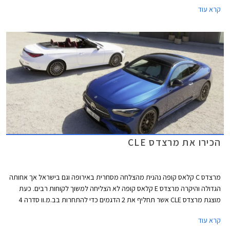
סוף ספטמבר 2023.
קרא עוד
הכירו את מרצדס CLE
מרצדס C קלאס קופה נהנית מהצלחה מסחרית באירופה וגם בישראל אך אחותה
הגדולה והיקרה מרצדס E קלאס קופה לא הצליחה למשוך לקוחות רבים. כעת
מוצגת מרצדס CLE אשר תחליף את 2 הדגמים כדי להתחרות בב.מ.וו סדרה 4
ואאודי A5. מרצדס CLE תגיע במרכב קופה וקבריולט, השיווק בישראל יחל
קרא עוד
ברבעון הראשון של 2024.