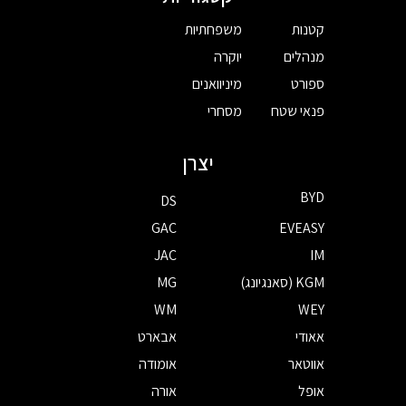
קטנות
משפחתיות
מנהלים
יוקרה
ספורט
מיניוואנים
פנאי שטח
מסחרי
יצרן
BYD
DS
GAC
EVEASY
JAC
IM
KGM (סאנגיונג)
MG
WM
WEY
אאודי
אבארט
אווטאר
אומודה
אופל
אורה