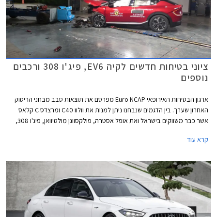
ציוני בטיחות חדשים לקיה EV6, פיג'ו 308 ורכבים
נוספים
ארגון הבטיחות האירופאי Euro NCAP מפרסם את תוצאות סבב מבחני הריסוק
האחרון שערך. בין הדגמים שנבחנו ניתן למנות את וולוו C40 ומרצדס C קלאס
אשר כבר משווקים בישראל ואת אופל אסטרה, פולקסווגן מולטיוואן, פיג'ו 308,
וקיה EV6 אשר שיווקם יחל השנה בישראל.
קרא עוד