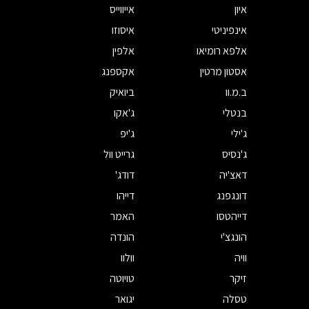
איון
אייווייס
אינפיניטי
איסוזו
אלפא רומיאו
אלפין
אסטון מרטין
אקספנג
ב.מ.וו
ביואיק
בנטלי
ג'אקו
ג'ילי
ג'יפ
ג'נסיס
גרייט וול
דאצ'יה
דודג'
דונגפנג
דייהו
דייהטסו
האמר
הונגצ'י
הונדה
וויה
וולוו
זיקר
טויוטה
טסלה
יגואר