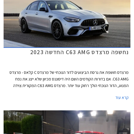
נחשפה מרצדס C63 AMG החדשה 2023
מרצדס חושפת את גרסת הביצועים לדור הנוכחי של מרצדס C קלאס - מרצדס
C63 AMG. אם בדורות הקודמים השם היה דיסוננס מכיוון שלא ייצג את נפח
המנוע, הדור הנוכחי הולך רחוק עוד יותר. מרצדס C63 AMG המקורית צוידה
במנוע בנזין אטמוספרי V8 בנפח 6.2 ליטרים עם הספק מרבי של 457 כ"ס. הדור
קרא עוד
היוצא שמר על מנוע ה- V8 וקיבל צמד מגדשי טורבו שסייע לו להגיע להספק
מרבי של 510 כ"ס בגרסאות S החזקות. והדור הנוכחי? הוא עושה היסטוריה
מסוימת כראשון להצטייד במנוע טורבו עם 4 צילינדרים בלבד, ולטובת תוספת
מחץ מנוע חשמלי וסוללה נטענת שהופכים אותו למרצדס AMG PHEV הראשונה.
תיכף תגלו שמדובר ביחידת הנעה מרשימה במיוחד, אבל קשה מאוד שלא
להתגעגע לדורות היוצאים.