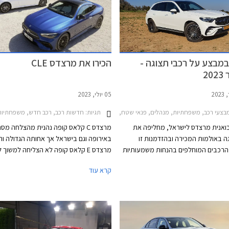
מבצע על רכבי תצוגה -
הכירו את מרצדס CLE
2
05 יולי, 2023
תגיות:
צעי רכב, משפחתיות, מנהלים, פנאי שטח, מרצדס, מרצדס C סדאן 2021-2026, מרצדס C קופה 2018-2024, מרצדס CLA 2019-2024, מרצדס EQC 2020-2024, מרצדס GLA 2020-2024, מרצדס GLC 2022-2026מרצדס GLC קופה 2020-2024
חדשות רכב, רכב חדש, משפחתיות, מנהלים, מרצדס, מרצדס C קופה 2018-2024, מרצדס E קופה 024
בואנית מרצדס לישראל, מחליפה את
מרצדס C קלאס קופה נהנית מהצלחה מס
ה באולמות המכירה ובהזדמנות זו
באירופה וגם בישראל אך אחותה הגדולה וה
הרכבים המוחלפים בהנחות משמעותיות
מרצדס E קלאס קופה לא הצליחה למשוך 
של עד 99,900 ₪ ממחיר המחירון. המבצע נערך
קרא עוד
ת התצוגה של מרצדס עד סוף ספטמבר
מרצדס CLE תגיע במרכב קופה וקבריולט,
בישראל יחל ברבעון הראשון של 2024.