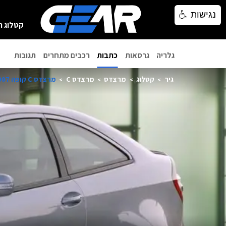
נגישות
נגישות
קטלוג ר
גלריה
גרסאות
כתבות
רכבים מתחרים
תגובות
גיר
קטלוג
מרצדס
מרצדס C
מרצדס C קופה 2007