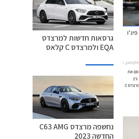
י בטיחות חדשים לקיה EV6, פיג'ו
גרסאות חדשות למרצדס
EQA ולמרצדס C קלאס
דאן 2021-2026, וולוו EC40 2022-2026קיה EV6 2022-2024
ופאי Euro NCAP מפרסם את
ין
הדגמים שנבחנו ניתן למנות את וולוו C40 ומרצדס C
ל
אסטרה, פולקסווגן מולטיוואן, פיג'ו 308, וקיה EV6
נחשפה מרצדס C63 AMG
החדשה 2023