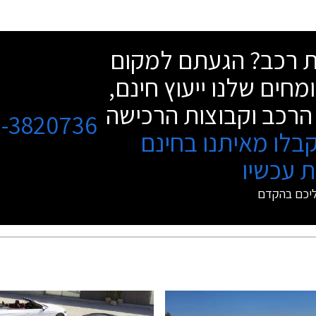
שת רכב? הגעתם למקום
מחים שלנו ייעוץ חינם,
הרכב וקבוצות הרכישה
3-3820736
בלו מאיתנו בחינם
 עכשיו
ליכם בהקדם