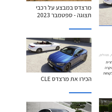
מרצדס במבצע על רכבי
תצוגה - ספטמבר 2023
2021-2, מרצדס CLE קבריולט 2024-2026, מרצדס CLE קופה 2024-2026מרצדס CLE
חרית
יקרה
לקוחות
הכירו את מרצדס CLE
רבים. כעת מוצגת מרצדס CLE אשר תחליף את 2
הדגמים כדי להתחרות בב.מ.וו סדרה 4 ואאודי A5.
 השיווק