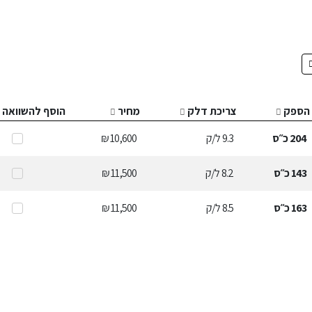
הספק
צריכת דלק
מחיר
הוסף להשוואה
204
כ״ס
9.3
ל/ק
10,600 ₪
143
כ״ס
8.2
ל/ק
11,500 ₪
163
כ״ס
8.5
ל/ק
11,500 ₪