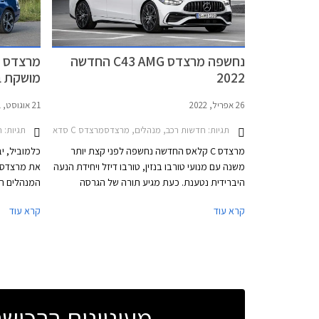
4 צילינדר
PHEV 
מרשימה במ
נחשפה מרצדס C43 AMG החדשה
לדורות היוצ
2022
מושקת ב
26 אפריל, 2022
21 אוגוסט, 2021
תגיות:
חדשות רכב, מנהלים, מרצדסמרצדס C סדאן 2021-2026
תגיות:
ח
מרצדס C קלאס החדשה נחשפה לפני קצת יותר
כלמוביל, י
משנה עם מנועי טורבו בנזין, טורבו דיזל ויחידת הנעה
היברידית נטענת. כעת מגיע תורה של הגרסה
המנהלים הי
הספורטיבית הראשונה – מרצדס C43 AMG. בהמשך
קרא עוד
קרא עוד
תגיע גרסת הביצועים מרצדס C63 AMG שתעמוד
מסירות מאז
בראש ההיצע.
אחראי על כ- 2.5 מיליון מס
מעוניינים ברכי