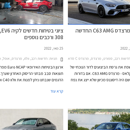
נחשפה מרצדס C63 AMG החדשה
ציונ
308 ורכבים נוספים
25 מאי, 2022
EQA 2
שות רכב, ספורט, מרצדס, מרצדס C סדאן 2021-2026מרצדס C סדאן AMG 2018-2019
תגיות:
חדשות רכב, וולוו, מרצדס, אופל, פולקסווגן, פיג'ו, קיה, מרצדס C ס
ת את גרסת הביצועים לדור הנוכחי של
ארגון הבטיחות האיר
מרצדס C קלאס - מרצדס C63 AMG. אם בדורות
תוצאות סבב מבחני הריסוק האחרון שערך. ב
 היה דיסוננס מכיוון שלא ייצג את נפח
 הנוכחי הולך רחוק עוד יותר. מרצדס
קלאס אשר כבר משווקים בישראל ואת אופ
קרא עוד
C63 AM המקורית צוידה במנוע בנזין אטמוספרי
V8 בנפח 6.2 ליטרים עם הספק מרבי של 457 כ"ס.
אשר שיווקם יחל השנה בישראל.
הדור היוצא שמר על מנוע ה- V8 וקיבל צמד מגדשי
טורבו שסייע לו להגיע להספק מרבי של 510 כ"ס
בגרסאות S החזקות. והדור הנוכחי? הוא עושה
סוימת כראשון להצטייד במנוע טורבו עם