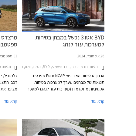
BYD אטו 3 נכשל במבחן בטיחות
מרצדס ב
למערכות עזר לנהג
ספטמבר 023
26 אוקטובר, 2024
03 ספטמבר, 2023
תגיות:
חדשות רכב, רכב חשמלי, BYD, ב.מ.וו, וולוו, מרצדס, פולקסווגן, מרצדס C סדאן 2021-2026, BYD אטו 3 2022-2026, ב.מ.וו סדרה 5 2024-2026וולוו EC40 2022-2026
תגיות:
מב
ארגון הבטיחות האירופאי Euro NCAP מפרסם
כלמוביל, י
תוצאות של מבחנים שערך למערכות בטיחות
רכבי התצוג
אקטיביות מתקדמות (מערכות עזר לנהג) למספר
מציעה את 
דגמים פופולריים באירופה, ביניהם הרכב הנמכר
קרא עוד
קרא עוד
ביותר בישראל - BYD אטו 3 אשר נכשל במבחנים
בכל אולמו
אלו עם ציון של 0 מתוך 4. למעשה מומחי הבטיחות
2023.
של הארגון ממליצים שלא להשתמש במערכות
הבטיחות האקטיביות של BYD אטו 3 בכבישים
בין-עירוניים.