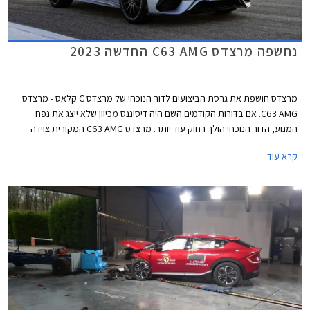
נחשפה מרצדס C63 AMG החדשה 2023
מרצדס חושפת את גרסת הביצועים לדור הנוכחי של מרצדס C קלאס - מרצדס
C63 AMG. אם בדורות הקודמים השם היה דיסוננס מכיוון שלא ייצג את נפח
המנוע, הדור הנוכחי הולך רחוק עוד יותר. מרצדס C63 AMG המקורית צוידה
במנוע בנזין אטמוספרי V8 בנפח 6.2 ליטרים עם הספק מרבי של 457 כ"ס. הדור
קרא עוד
היוצא שמר על מנוע ה- V8 וקיבל צמד מגדשי טורבו שסייע לו להגיע להספק
מרבי של 510 כ"ס בגרסאות S החזקות. והדור הנוכחי? הוא עושה היסטוריה
מסוימת כראשון להצטייד במנוע טורבו עם 4 צילינדרים בלבד, ולטובת תוספת
מחץ מנוע חשמלי וסוללה נטענת שהופכים אותו למרצדס AMG PHEV הראשונה.
תיכף תגלו שמדובר ביחידת הנעה מרשימה במיוחד, אבל קשה מאוד שלא
להתגעגע לדורות היוצאים.