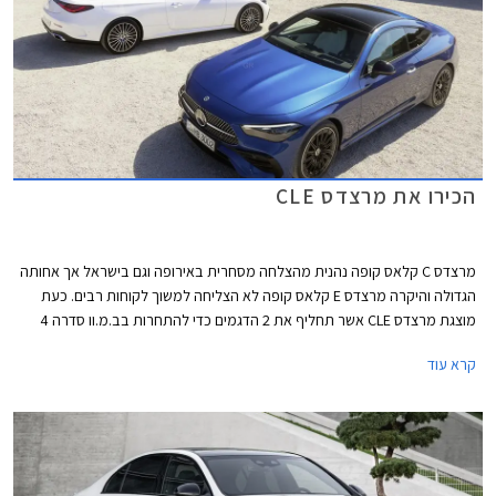
הכירו את מרצדס CLE
מרצדס C קלאס קופה נהנית מהצלחה מסחרית באירופה וגם בישראל אך אחותה
הגדולה והיקרה מרצדס E קלאס קופה לא הצליחה למשוך לקוחות רבים. כעת
מוצגת מרצדס CLE אשר תחליף את 2 הדגמים כדי להתחרות בב.מ.וו סדרה 4
ואאודי A5. מרצדס CLE תגיע במרכב קופה וקבריולט, השיווק בישראל יחל
קרא עוד
ברבעון הראשון של 2024.