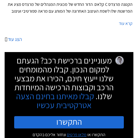
הקטנה מרצדס C קלאס. הדור החדש של מכונית המנהלים של מרצדס מציג את
הפרשנות שלו לשפת העיצוב האחרונה של המותג עם מראה ספורטיבי ועיצוב
שניתן להגדיר כמרצדס S קלאס מוקטנת. החזית כוחנית ושופעת כונסי אוויר.
קרא עוד
עיצוב הדופן נקי עם קו מותניים מעודן ובתחתית הדלתות חגורה בולטת המעניקה
מראה רחב ושרירי. הזנב מציג פנסים דקים ופגוש מסיבי. מרכב הסטיישן שנחשף
אף הוא מציג עיצוב נאה עם זנב ספורטיבי בזכות קורות C מסיביות וקו חלונות
הצג עוד
המשתפל לאחור.
מעוניינים ברכישת רכב? הגעתם
למקום הנכון. קבלו מהמומחים
שלנו ייעוץ חינם, הכירו את מבצעי
הרכב וקבוצות הרכישה המיוחדות
שלנו.
קבלו מאיתנו בחינם הצעה
אטרקטיבית עכשיו
התקשרו
התקשרו או
מלאו פרטים
ונחזור אליכם בהקדם