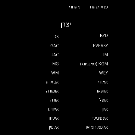
פנאי שטח
מסחרי
יצרן
BYD
DS
GAC
EVEASY
JAC
IM
KGM (סאנגיונג)
MG
WM
WEY
אאודי
אבארט
אווטאר
אומודה
אופל
אורה
איון
אייווייס
אינפיניטי
איסוזו
אלפא רומיאו
אלפין