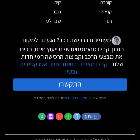
קופרה
קיה
קרייזלר
רובר
רנו
שברולט
מעוניינים ברכישת רכב? הגעתם למקום
הנכון. קבלו מהמומחים שלנו ייעוץ חינם, הכירו
את מבצעי הרכב וקבוצות הרכישה המיוחדות
שלנו.
קבלו מאיתנו בחינם הצעה אטרקטיבית
עכשיו
התקשרו
התקשרו או
מלאו פרטים
ונחזור אליכם בהקדם
שתף
לפורטל הרכב גיר דרושים כתבי רכב -