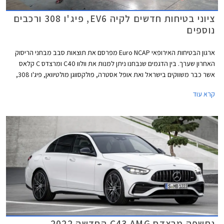
ציוני בטיחות חדשים לקיה EV6, פיג'ו 308 ורכבים
נוספים
ארגון הבטיחות האירופאי Euro NCAP מפרסם את תוצאות סבב מבחני הריסוק
האחרון שערך. בין הדגמים שנבחנו ניתן למנות את וולוו C40 ומרצדס C קלאס
אשר כבר משווקים בישראל ואת אופל אסטרה, פולקסווגן מולטיוואן, פיג'ו 308,
וקיה EV6 אשר שיווקם יחל השנה בישראל.
קרא עוד
נחשפה מרצדס C43 AMG החדשה 2022