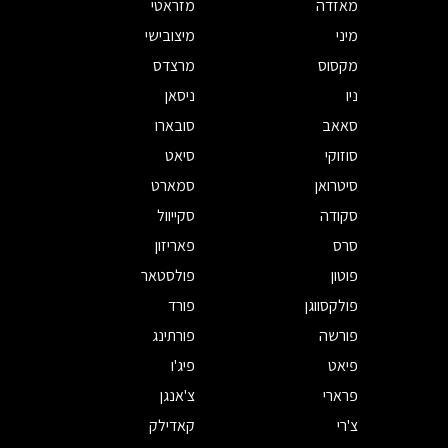
מאזדה
מזראטי
מיני
מיצובישי
מקסוס
מרצדס
ניו
ניסאן
סאאב
סובארו
סוזוקי
סיאט
סיטרואן
סמארט
סקודה
סקייוול
סרס
פאריזון
פוטון
פולסטאר
פולקסווגן
פורד
פורשה
פורתינג
פיאט
פיג'ו
פרארי
צ'אנגן
צ'רי
קאדילק