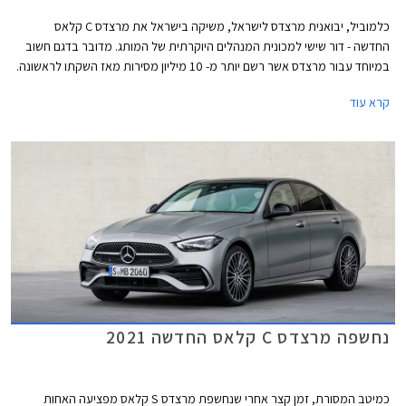
כלמוביל, יבואנית מרצדס לישראל, משיקה בישראל את מרצדס C קלאס
החדשה - דור שישי למכונית המנהלים היוקרתית של המותג. מדובר בדגם חשוב
במיוחד עבור מרצדס אשר רשם יותר מ- 10 מיליון מסירות מאז השקתו לראשונה.
הדור היוצא לבדו אחראי על כ- 2.5 מיליון מסירות.
קרא עוד
נחשפה מרצדס C קלאס החדשה 2021
כמיטב המסורת, זמן קצר אחרי שנחשפת מרצדס S קלאס מפציעה האחות