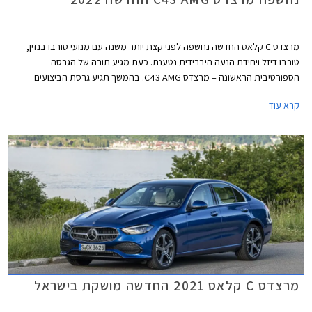
מרצדס C קלאס החדשה נחשפה לפני קצת יותר משנה עם מנועי טורבו בנזין,
טורבו דיזל ויחידת הנעה היברידית נטענת. כעת מגיע תורה של הגרסה
הספורטיבית הראשונה – מרצדס C43 AMG. בהמשך תגיע גרסת הביצועים
מרצדס C63 AMG שתעמוד בראש ההיצע.
קרא עוד
מרצדס C קלאס 2021 החדשה מושקת בישראל