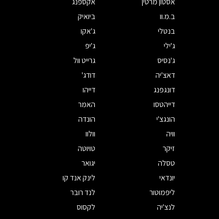
אסטון מרטין
אקספנג
ב.מ.וו
ביואיק
בנטלי
ג'אקו
ג'ילי
ג'יפ
ג'נסיס
גרייט וול
דאצ'יה
דודג'
דונגפנג
דייהו
דייהטסו
האמר
הונגצ'י
הונדה
וויה
וולוו
זיקר
טויוטה
טסלה
יגואר
יונדאי
לינק אנד קו
ליפמוטור
לנד רובר
לנצ'יה
לקסוס