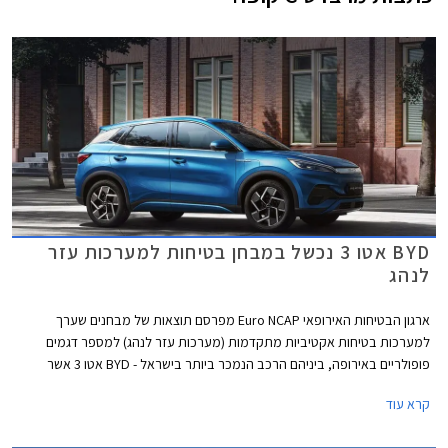
BYD אטו 3 נכשל במבחן בטיחות למערכות עזר
לנהג
ארגון הבטיחות האירופאי Euro NCAP מפרסם תוצאות של מבחנים שערך
למערכות בטיחות אקטיביות מתקדמות (מערכות עזר לנהג) למספר דגמים
פופולריים באירופה, ביניהם הרכב הנמכר ביותר בישראל - BYD אטו 3 אשר
נכשל במבחנים אלו עם ציון של 0 מתוך 4. למעשה מומחי הבטיחות של הארגון
קרא עוד
ממליצים שלא להשתמש במערכות הבטיחות האקטיביות של BYD אטו 3
בכבישים בין-עירוניים.