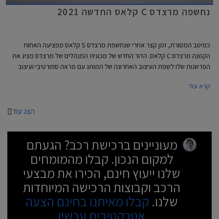
נחשפה מרצדס C קלאס החדשה 2021
כמיטב המסורת, זמן קצר אחרי שנחשפת מרצדס S קלאס מפציעה האחות
הקטנה מרצדס C קלאס. הדור החדש של מכונית המנהלים של מרצדס מציג את
הפרשנות שלו לשפת העיצוב האחרונה של המותג עם מראה ספורטיבי ועיצוב
שניתן להגדיר כמרצדס S קלאס מוקטנת. החזית כוחנית ושופעת כונסי אוויר.
קרא עוד
עיצוב הדופן נקי עם קו מותניים מעודן ובתחתית הדלתות חגורה בולטת המעניקה
מראה רחב ושרירי. הזנב מציג פנסים דקים ופגוש מסיבי. מרכב הסטיישן שנחשף
אף הוא מציג עיצוב נאה עם זנב ספורטיבי בזכות קורות C מסיביות וקו חלונות
הצג עוד
המשתפל לאחור.
מעוניינים ברכישת רכב? הגעתם
למקום הנכון. קבלו מהמומחים
שלנו ייעוץ חינם, הכירו את מבצעי
הרכב וקבוצות הרכישה המיוחדות
שלנו.
קבלו מאיתנו בחינם הצעה
אטרקטיבית עכשיו