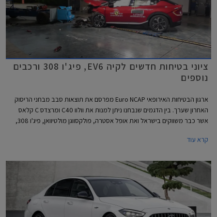
ציוני בטיחות חדשים לקיה EV6, פיג'ו 308 ורכבים
נוספים
ארגון הבטיחות האירופאי Euro NCAP מפרסם את תוצאות סבב מבחני הריסוק
האחרון שערך. בין הדגמים שנבחנו ניתן למנות את וולוו C40 ומרצדס C קלאס
אשר כבר משווקים בישראל ואת אופל אסטרה, פולקסווגן מולטיוואן, פיג'ו 308,
וקיה EV6 אשר שיווקם יחל השנה בישראל.
קרא עוד