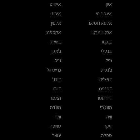
איון
אייווייס
אינפיניטי
איסוזו
אלפא רומיאו
אלפין
אסטון מרטין
אקספנג
ב.מ.וו
ביואיק
בנטלי
ג'אקו
ג'ילי
ג'יפ
ג'נסיס
גרייט וול
דאצ'יה
דודג'
דונגפנג
דייהו
דייהטסו
האמר
הונגצ'י
הונדה
וויה
וולוו
זיקר
טויוטה
טסלה
יגואר