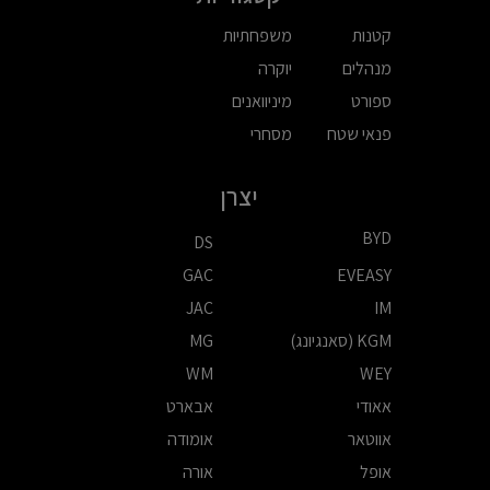
קטנות
משפחתיות
מנהלים
יוקרה
ספורט
מיניוואנים
פנאי שטח
מסחרי
יצרן
BYD
DS
GAC
EVEASY
JAC
IM
KGM (סאנגיונג)
MG
WM
WEY
אאודי
אבארט
אווטאר
אומודה
אופל
אורה