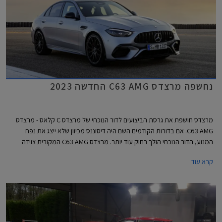
נחשפה מרצדס C63 AMG החדשה 2023
מרצדס חושפת את גרסת הביצועים לדור הנוכחי של מרצדס C קלאס - מרצדס
C63 AMG. אם בדורות הקודמים השם היה דיסוננס מכיוון שלא ייצג את נפח
המנוע, הדור הנוכחי הולך רחוק עוד יותר. מרצדס C63 AMG המקורית צוידה
במנוע בנזין אטמוספרי V8 בנפח 6.2 ליטרים עם הספק מרבי של 457 כ"ס. הדור
קרא עוד
היוצא שמר על מנוע ה- V8 וקיבל צמד מגדשי טורבו שסייע לו להגיע להספק
מרבי של 510 כ"ס בגרסאות S החזקות. והדור הנוכחי? הוא עושה היסטוריה
מסוימת כראשון להצטייד במנוע טורבו עם 4 צילינדרים בלבד, ולטובת תוספת
מחץ מנוע חשמלי וסוללה נטענת שהופכים אותו למרצדס AMG PHEV הראשונה.
תיכף תגלו שמדובר ביחידת הנעה מרשימה במיוחד, אבל קשה מאוד שלא
להתגעגע לדורות היוצאים.