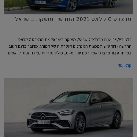
מרצדס C קלאס 2021 החדשה מושקת בישראל
כלמוביל, יבואנית מרצדס לישראל, משיקה בישראל את מרצדס C קלאס
החדשה - דור שישי למכונית המנהלים היוקרתית של המותג. מדובר בדגם חשוב
במיוחד עבור מרצדס אשר רשם יותר מ- 10 מיליון מסירות מאז השקתו לראשונה.
הדור היוצא לבדו אחראי על כ- 2.5 מיליון מסירות.
קרא עוד