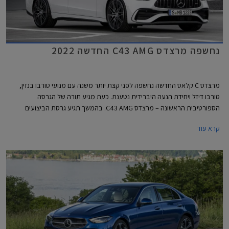
נחשפה מרצדס C43 AMG החדשה 2022
מרצדס C קלאס החדשה נחשפה לפני קצת יותר משנה עם מנועי טורבו בנזין,
טורבו דיזל ויחידת הנעה היברידית נטענת. כעת מגיע תורה של הגרסה
הספורטיבית הראשונה – מרצדס C43 AMG. בהמשך תגיע גרסת הביצועים
מרצדס C63 AMG שתעמוד בראש ההיצע.
קרא עוד