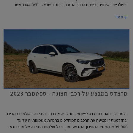
פופולריים באירופה, ביניהם הרכב הנמכר ביותר בישראל - BYD אטו 3 אשר
נכשל במבחנים אלו עם ציון של 0 מתוך 4. למעשה מומחי הבטיחות של הארגון
קרא עוד
ממליצים שלא להשתמש במערכות הבטיחות האקטיביות של BYD אטו 3
בכבישים בין-עירוניים.
מרצדס במבצע על רכבי תצוגה - ספטמבר 2023
כלמוביל, יבואנית מרצדס לישראל, מחליפה את רכבי התצוגה באולמות המכירה
ובהזדמנות זו מציעה את הרכבים המוחלפים בהנחות משמעותיות של עד
99,900 ₪ ממחיר המחירון. המבצע נערך בכל אולמות התצוגה של מרצדס עד