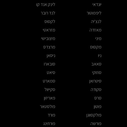
יונדאי
לינק אנד קו
ליפמוטור
לנד רובר
לנצ'יה
לקסוס
מאזדה
מזראטי
מיני
מיצובישי
מקסוס
מרצדס
ניו
ניסאן
סאאב
סובארו
סוזוקי
סיאט
סיטרואן
סמארט
סקודה
סקייוול
סרס
פאריזון
פוטון
פולסטאר
פולקסווגן
פורד
פורשה
פורתינג