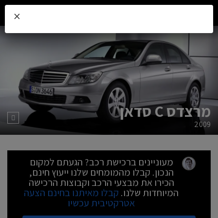
×
מרצדס C סדאן
2009
מעוניינים ברכישת רכב? הגעתם למקום
הנכון. קבלו מהמומחים שלנו ייעוץ חינם,
הכירו את מבצעי הרכב וקבוצות הרכישה
המיוחדות שלנו.
קבלו מאיתנו בחינם הצעה
אטרקטיבית עכשיו