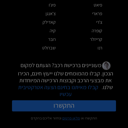
פיאט
פיג'ו
פרארי
צ'אנגן
צ'רי
קאדילק
קופרה
קיה
קרייזלר
רובר
רנו
שברולט
מעוניינים ברכישת רכב? הגעתם למקום
הנכון. קבלו מהמומחים שלנו ייעוץ חינם, הכירו
את מבצעי הרכב וקבוצות הרכישה המיוחדות
שלנו.
קבלו מאיתנו בחינם הצעה אטרקטיבית
עכשיו
התקשרו
התקשרו או
מלאו פרטים
ונחזור אליכם בהקדם