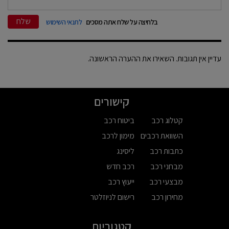
שלח
בלחיצה על שלח אתה מסכים
לתנאי השימוש
עדיין אין תגובות. השאירו את ההערה הראשונה.
קישורים
קטלוג רכב
ביטוח רכב
השוואת רכבים
מימון לרכב
כתבות רכב
ליסינג
מבחני רכב
רכב חדש
מבצעי רכב
ייעוץ רכב
מחירון רכב
רישום לניוזלטר
קטגוריות