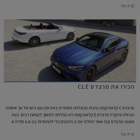
סוף ספטמבר 2023.
קרא עוד
הכירו את מרצדס CLE
מרצדס C קלאס קופה נהנית מהצלחה מסחרית באירופה וגם בישראל אך אחותה
הגדולה והיקרה מרצדס E קלאס קופה לא הצליחה למשוך לקוחות רבים. כעת
מוצגת מרצדס CLE אשר תחליף את 2 הדגמים כדי להתחרות בב.מ.וו סדרה 4
ואאודי A5. מרצדס CLE תגיע במרכב קופה וקבריולט, השיווק בישראל יחל
קרא עוד
ברבעון הראשון של 2024.