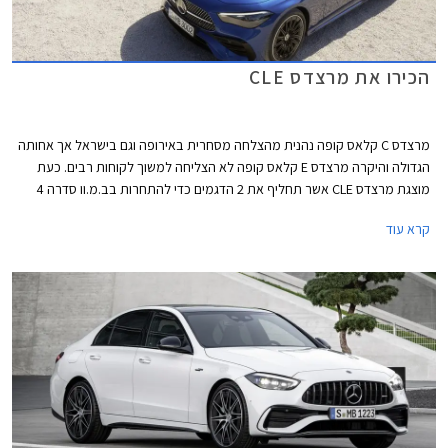
הכירו את מרצדס CLE
מרצדס C קלאס קופה נהנית מהצלחה מסחרית באירופה וגם בישראל אך אחותה
הגדולה והיקרה מרצדס E קלאס קופה לא הצליחה למשוך לקוחות רבים. כעת
מוצגת מרצדס CLE אשר תחליף את 2 הדגמים כדי להתחרות בב.מ.וו סדרה 4
ואאודי A5. מרצדס CLE תגיע במרכב קופה וקבריולט, השיווק בישראל יחל
קרא עוד
ברבעון הראשון של 2024.