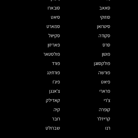
סאאב
סובארו
סוזוקי
סיאט
סיטרואן
סמארט
סקודה
סקייוול
סרס
פאריזון
פוטון
פולסטאר
פולקסווגן
פורד
פורשה
פורתינג
פיאט
פיג'ו
פרארי
צ'אנגן
צ'רי
קאדילק
קופרה
קיה
קרייזלר
רובר
רנו
שברולט