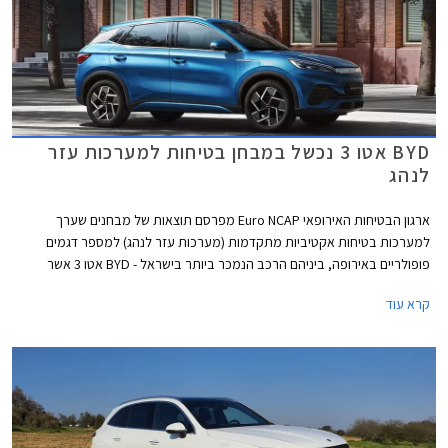
BYD אטו 3 נכשל במבחן בטיחות למערכות עזר
לנהג
ארגון הבטיחות האירופאי Euro NCAP מפרסם תוצאות של מבחנים שערך
למערכות בטיחות אקטיביות מתקדמות (מערכות עזר לנהג) למספר דגמים
פופולריים באירופה, ביניהם הרכב הנמכר ביותר בישראל - BYD אטו 3 אשר
נכשל במבחנים אלו עם ציון של 0 מתוך 4. למעשה מומחי הבטיחות של הארגון
קרא עוד
ממליצים שלא להשתמש במערכות הבטיחות האקטיביות של BYD אטו 3
בכבישים בין-עירוניים.