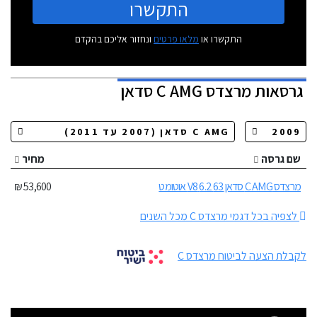
התקשרו
התקשרו או
מלאו פרטים
ונחזור אליכם בהקדם
גרסאות
מרצדס C AMG סדאן
שם גרסה
מחיר
מרצדס C AMG סדאן 63 6.2 V8 אוטומט
53,600 ₪
לצפיה בכל דגמי מרצדס C מכל השנים
לקבלת הצעה לביטוח מרצדס C