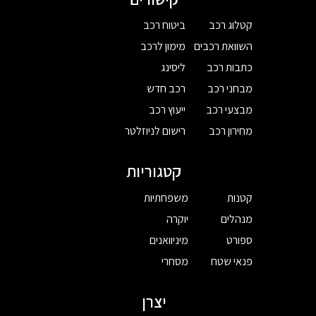
קטלוג רכב
ביטוח רכב
השוואת רכבים
מימון לרכב
כתבות רכב
ליסינג
מבחני רכב
רכב חדש
מבצעי רכב
ייעוץ רכב
מחירון רכב
רישום לניוזלטר
קטגוריות
קטנות
משפחתיות
מנהלים
יוקרה
ספורט
מיניוואנים
פנאי שטח
מסחרי
יצרן