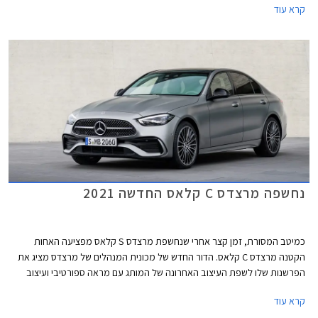
קרא עוד
נחשפה מרצדס C קלאס החדשה 2021
כמיטב המסורת, זמן קצר אחרי שנחשפת מרצדס S קלאס מפציעה האחות
הקטנה מרצדס C קלאס. הדור החדש של מכונית המנהלים של מרצדס מציג את
הפרשנות שלו לשפת העיצוב האחרונה של המותג עם מראה ספורטיבי ועיצוב
שניתן להגדיר כמרצדס S קלאס מוקטנת. החזית כוחנית ושופעת כונסי אוויר.
קרא עוד
עיצוב הדופן נקי עם קו מותניים מעודן ובתחתית הדלתות חגורה בולטת המעניקה