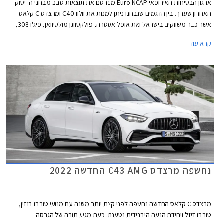
ארגון הבטיחות האירופאי Euro NCAP מפרסם את תוצאות סבב מבחני הריסוק
האחרון שערך. בין הדגמים שנבחנו ניתן למנות את וולוו C40 ומרצדס C קלאס
אשר כבר משווקים בישראל ואת אופל אסטרה, פולקסווגן מולטיוואן, פיג'ו 308,
וקיה EV6 אשר שיווקם יחל השנה בישראל.
קרא עוד
נחשפה מרצדס C43 AMG החדשה 2022
מרצדס C קלאס החדשה נחשפה לפני קצת יותר משנה עם מנועי טורבו בנזין,
טורבו דיזל ויחידת הנעה היברידית נטענת. כעת מגיע תורה של הגרסה