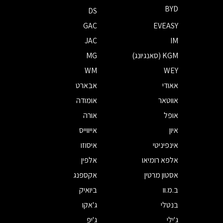
BYD
DS
GAC
EVEASY
JAC
IM
KGM (סאנגיונג)
MG
WM
WEY
אאודי
אבארט
אווטאר
אומודה
אופל
אורה
איון
אייווייס
אינפיניטי
איסוזו
אלפא רומיאו
אלפין
אסטון מרטין
אקספנג
ב.מ.וו
ביואיק
בנטלי
ג'אקו
ג'ילי
ג'יפ