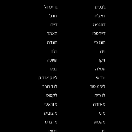
ג'נסיס
גרייט וול
דאצ'יה
דודג'
דונגפנג
דייהו
דייהטסו
האמר
הונגצ'י
הונדה
וויה
וולוו
זיקר
טויוטה
טסלה
יגואר
יונדאי
לינק אנד קו
ליפמוטור
לנד רובר
לנצ'יה
לקסוס
מאזדה
מזראטי
מיני
מיצובישי
מקסוס
מרצדס
ניו
ניסאן