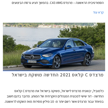
הספורטיבית הראשונה – מרצדס C43 AMG. בהמשך תגיע גרסת הביצועים
מרצדס C63 AMG שתעמוד בראש ההיצע.
קרא עוד
מרצדס C קלאס 2021 החדשה מושקת בישראל
כלמוביל, יבואנית מרצדס לישראל, משיקה בישראל את מרצדס C קלאס
החדשה - דור שישי למכונית המנהלים היוקרתית של המותג. מדובר בדגם חשוב
במיוחד עבור מרצדס אשר רשם יותר מ- 10 מיליון מסירות מאז השקתו לראשונה.
הדור היוצא לבדו אחראי על כ- 2.5 מיליון מסירות.