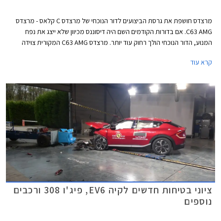
מרצדס חושפת את גרסת הביצועים לדור הנוכחי של מרצדס C קלאס - מרצדס
C63 AMG. אם בדורות הקודמים השם היה דיסוננס מכיוון שלא ייצג את נפח
המנוע, הדור הנוכחי הולך רחוק עוד יותר. מרצדס C63 AMG המקורית צוידה
במנוע בנזין אטמוספרי V8 בנפח 6.2 ליטרים עם הספק מרבי של 457 כ"ס. הדור
קרא עוד
היוצא שמר על מנוע ה- V8 וקיבל צמד מגדשי טורבו שסייע לו להגיע להספק
מרבי של 510 כ"ס בגרסאות S החזקות. והדור הנוכחי? הוא עושה היסטוריה
מסוימת כראשון להצטייד במנוע טורבו עם 4 צילינדרים בלבד, ולטובת תוספת
מחץ מנוע חשמלי וסוללה נטענת שהופכים אותו למרצדס AMG PHEV הראשונה.
תיכף תגלו שמדובר ביחידת הנעה מרשימה במיוחד, אבל קשה מאוד שלא
להתגעגע לדורות היוצאים.
ציוני בטיחות חדשים לקיה EV6, פיג'ו 308 ורכבים
נוספים