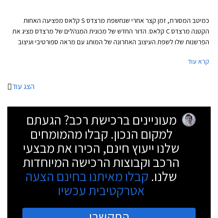
כמיטב המסורת, זמן קצר אחרי שנחשפת מרצדס S קלאס מפציעה האחות
הקטנה מרצדס C קלאס. הדור החדש של מכונית המנהלים של מרצדס מציג את
הפרשנות שלו לשפת העיצוב האחרונה של המותג עם מראה ספורטיבי ועיצוב
שניתן להגדיר כמרצדס S קלאס מוקטנת. החזית כוחנית ושופעת כונסי אוויר.
קרא עוד
עיצוב הדופן נקי עם קו מותניים מעודן ובתחתית הדלתות חגורה בולטת המעניקה
מראה רחב ושרירי. הזנב מציג פנסים דקים ופגוש מסיבי. מרכב הסטיישן שנחשף
אף הוא מציג עיצוב נאה עם זנב ספורטיבי בזכות קורות C מסיביות וקו חלונות
הצג עוד
המשתפל לאחור.
מעוניינים ברכישת רכב? הגעתם
למקום הנכון. קבלו מהמומחים
שלנו ייעוץ חינם, הכירו את מבצעי
הרכב וקבוצות הרכישה המיוחדות
שלנו.
קבלו מאיתנו בחינם הצעה
אטרקטיבית עכשיו
התקשרו