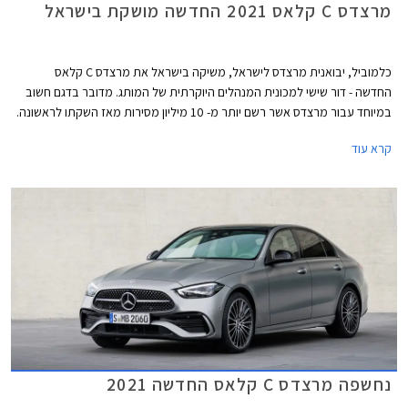
מרצדס C קלאס 2021 החדשה מושקת בישראל
כלמוביל, יבואנית מרצדס לישראל, משיקה בישראל את מרצדס C קלאס
החדשה - דור שישי למכונית המנהלים היוקרתית של המותג. מדובר בדגם חשוב
במיוחד עבור מרצדס אשר רשם יותר מ- 10 מיליון מסירות מאז השקתו לראשונה.
הדור היוצא לבדו אחראי על כ- 2.5 מיליון מסירות.
קרא עוד
נחשפה מרצדס C קלאס החדשה 2021