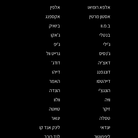
אלפא רומיאו
אלפין
אסטון מרטין
אקספנג
ב.מ.וו
ביואיק
בנטלי
ג'אקו
ג'ילי
ג'יפ
ג'נסיס
גרייט וול
דאצ'יה
דודג'
דונגפנג
דייהו
דייהטסו
האמר
הונגצ'י
הונדה
וויה
וולוו
זיקר
טויוטה
טסלה
יגואר
יונדאי
לינק אנד קו
ליפמוטור
לנד רובר