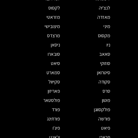
לנצ'יה
לקסוס
מאזדה
מזראטי
מיני
מיצובישי
מקסוס
מרצדס
ניו
ניסאן
סאאב
סובארו
סוזוקי
סיאט
סיטרואן
סמארט
סקודה
סקייוול
סרס
פאריזון
פוטון
פולסטאר
פולקסווגן
פורד
פורשה
פורתינג
פיאט
פיג'ו
פרארי
צ'אנגן