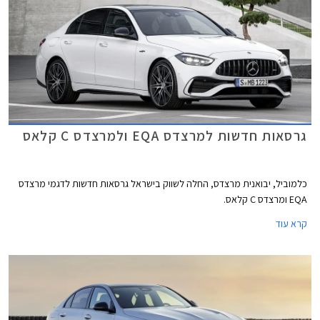
גרסאות חדשות למרצדס EQA ולמרצדס C קלאס
כלמוביל, יבואנית מרצדס, החלה לשווק בישראל גרסאות חדשות לדגמי מרצדס
EQA ומרצדס C קלאס.
קרא עוד