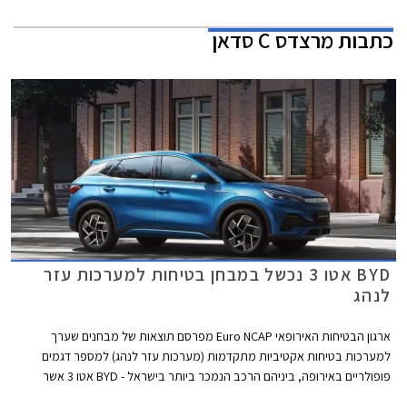
כתבות
מרצדס C סדאן
BYD אטו 3 נכשל במבחן בטיחות למערכות עזר
לנהג
ארגון הבטיחות האירופאי Euro NCAP מפרסם תוצאות של מבחנים שערך
למערכות בטיחות אקטיביות מתקדמות (מערכות עזר לנהג) למספר דגמים
פופולריים באירופה, ביניהם הרכב הנמכר ביותר בישראל - BYD אטו 3 אשר
נכשל במבחנים אלו עם ציון של 0 מתוך 4. למעשה מומחי הבטיחות של הארגון