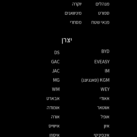
מנהלים
יוקרה
ספורט
מיניוואנים
פנאי שטח
מסחרי
יצרן
BYD
DS
GAC
EVEASY
JAC
IM
KGM (סאנגיונג)
MG
WM
WEY
אאודי
אבארט
אווטאר
אומודה
אופל
אורה
איון
אייווייס
אינפיניטי
איסוזו