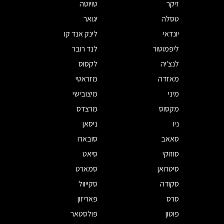
זיקר
טויוטה
טסלה
יגואר
יונדאי
לינק אנד קו
ליפמוטור
לנד רובר
לנצ'יה
לקסוס
מאזדה
מזראטי
מיני
מיצובישי
מקסוס
מרצדס
ניו
ניסאן
סאאב
סובארו
סוזוקי
סיאט
סיטרואן
סמארט
סקודה
סקייוול
סרס
פאריזון
פוטון
פולסטאר