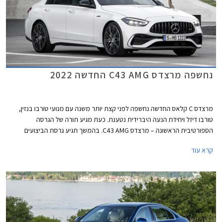
נחשפה מרצדס C43 AMG החדשה 2022
מרצדס C קלאס החדשה נחשפה לפני קצת יותר משנה עם מנועי טורבו בנזין,
טורבו דיזל ויחידת הנעה היברידית נטענת. כעת מגיע תורה של הגרסה
הספורטיבית הראשונה – מרצדס C43 AMG. בהמשך תגיע גרסת הביצועים
מרצדס C63 AMG שתעמוד בראש ההיצע.
קרא עוד