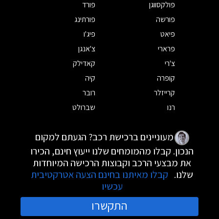
פולקסווגן
פורד
פורשה
פורתינג
פיאט
פיג'ו
פרארי
צ'אנגן
צ'רי
קאדילק
קופרה
קיה
קרייזלר
רובר
רנו
שברולט
מעוניינים ברכישת רכב? הגעתם למקום
הנכון. קבלו מהמומחים שלנו ייעוץ חינם, הכירו
את מבצעי הרכב וקבוצות הרכישה המיוחדות
שלנו.
קבלו מאיתנו בחינם הצעה אטרקטיבית
עכשיו
התקשרו