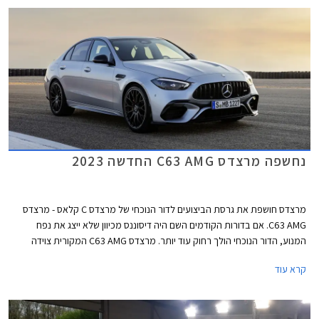
נחשפה מרצדס C63 AMG החדשה 2023
מרצדס חושפת את גרסת הביצועים לדור הנוכחי של מרצדס C קלאס - מרצדס
C63 AMG. אם בדורות הקודמים השם היה דיסוננס מכיוון שלא ייצג את נפח
המנוע, הדור הנוכחי הולך רחוק עוד יותר. מרצדס C63 AMG המקורית צוידה
במנוע בנזין אטמוספרי V8 בנפח 6.2 ליטרים עם הספק מרבי של 457 כ"ס. הדור
קרא עוד
היוצא שמר על מנוע ה- V8 וקיבל צמד מגדשי טורבו שסייע לו להגיע להספק
מרבי של 510 כ"ס בגרסאות S החזקות. והדור הנוכחי? הוא עושה היסטוריה
מסוימת כראשון להצטייד במנוע טורבו עם 4 צילינדרים בלבד, ולטובת תוספת