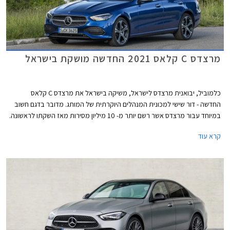
מרצדס C קלאס 2021 החדשה מושקת בישראל
כלמוביל, יבואנית מרצדס לישראל, משיקה בישראל את מרצדס C קלאס
החדשה - דור שישי למכונית המנהלים היוקרתית של המותג. מדובר בדגם חשוב
במיוחד עבור מרצדס אשר רשם יותר מ- 10 מיליון מסירות מאז השקתו לראשונה.
הדור היוצא לבדו אחראי על כ- 2.5 מיליון מסירות.
קרא עוד