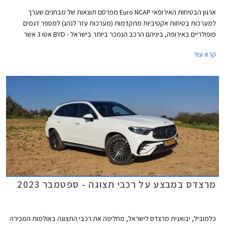
ארגון הבטיחות האירופאי Euro NCAP מפרסם תוצאות של מבחנים שערך
למערכות בטיחות אקטיביות מתקדמות (מערכות עזר לנהג) למספר דגמים
פופולריים באירופה, ביניהם הרכב הנמכר ביותר בישראל - BYD אטו 3 אשר
נכשל במבחנים אלו עם ציון של 0 מתוך 4. למעשה מומחי הבטיחות של הארגון
קרא עוד
ממליצים שלא להשתמש במערכות הבטיחות האקטיביות של BYD אטו 3
בכבישים בין-עירוניים.
מרצדס במבצע על רכבי תצוגה - ספטמבר 2023
כלמוביל, יבואנית מרצדס לישראל, מחליפה את רכבי התצוגה באולמות המכירה