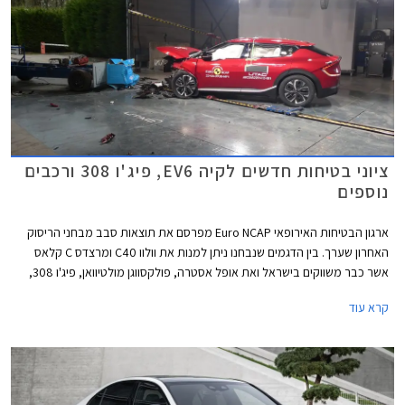
מחץ מנוע חשמלי וסוללה נטענת שהופכים אותו למרצדס AMG PHEV הראשונה.
תיכף תגלו שמדובר ביחידת הנעה מרשימה במיוחד, אבל קשה מאוד שלא
להתגעגע לדורות היוצאים.
ציוני בטיחות חדשים לקיה EV6, פיג'ו 308 ורכבים
נוספים
ארגון הבטיחות האירופאי Euro NCAP מפרסם את תוצאות סבב מבחני הריסוק
האחרון שערך. בין הדגמים שנבחנו ניתן למנות את וולוו C40 ומרצדס C קלאס
אשר כבר משווקים בישראל ואת אופל אסטרה, פולקסווגן מולטיוואן, פיג'ו 308,
וקיה EV6 אשר שיווקם יחל השנה בישראל.
קרא עוד