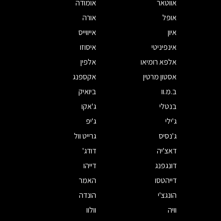
אווטאר
אומודה
אופל
אורה
איון
אייווייס
אינפיניטי
איסוזו
אלפא רומיאו
אלפין
אסטון מרטין
אקספנג
ב.מ.וו
ביואיק
בנטלי
ג'אקו
ג'ילי
ג'יפ
ג'נסיס
גרייט וול
דאצ'יה
דודג'
דונגפנג
דייהו
דייהטסו
האמר
הונגצ'י
הונדה
וויה
וולוו