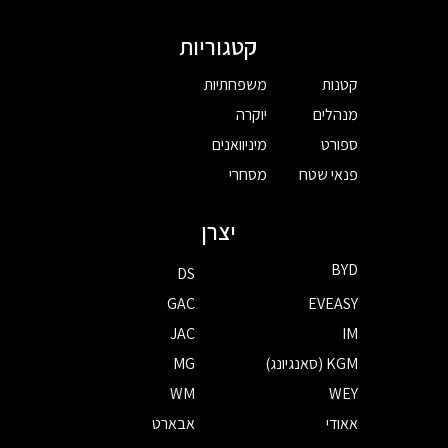
קטגוריות
קטנות
משפחתיות
מנהלים
יוקרה
ספורט
מיניוואנים
פנאי שטח
מסחרי
יצרן
BYD
DS
GAC
EVEASY
JAC
IM
KGM (סאנגיונג)
MG
WM
WEY
אאודי
אבארט