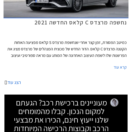
נחשפה מרצדס C קלאס החדשה 2021
כמיטב המסורת, זמן קצר אחרי שנחשפת מרצדס S קלאס מפציעה האחות
הקטנה מרצדס C קלאס. הדור החדש של מכונית המנהלים של מרצדס מציג את
הפרשנות שלו לשפת העיצוב האחרונה של המותג עם מראה ספורטיבי ועיצוב
שניתן להגדיר כמרצדס S קלאס מוקטנת. החזית כוחנית ושופעת כונסי אוויר.
קרא עוד
עיצוב הדופן נקי עם קו מותניים מעודן ובתחתית הדלתות חגורה בולטת המעניקה
מראה רחב ושרירי. הזנב מציג פנסים דקים ופגוש מסיבי. מרכב הסטיישן שנחשף
אף הוא מציג עיצוב נאה עם זנב ספורטיבי בזכות קורות C מסיביות וקו חלונות
הצג עוד
המשתפל לאחור.
מעוניינים ברכישת רכב? הגעתם
למקום הנכון. קבלו מהמומחים
שלנו ייעוץ חינם, הכירו את מבצעי
הרכב וקבוצות הרכישה המיוחדות