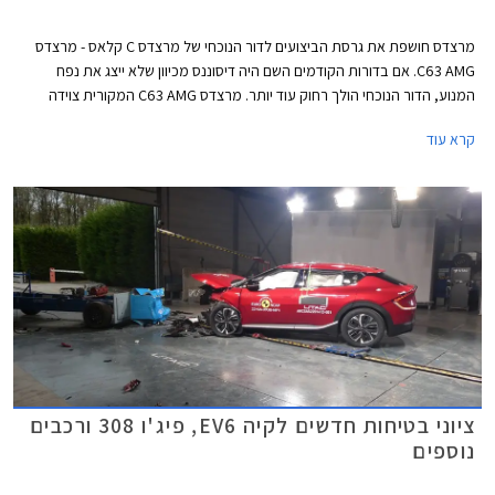
מרצדס חושפת את גרסת הביצועים לדור הנוכחי של מרצדס C קלאס - מרצדס
C63 AMG. אם בדורות הקודמים השם היה דיסוננס מכיוון שלא ייצג את נפח
המנוע, הדור הנוכחי הולך רחוק עוד יותר. מרצדס C63 AMG המקורית צוידה
במנוע בנזין אטמוספרי V8 בנפח 6.2 ליטרים עם הספק מרבי של 457 כ"ס. הדור
קרא עוד
היוצא שמר על מנוע ה- V8 וקיבל צמד מגדשי טורבו שסייע לו להגיע להספק
מרבי של 510 כ"ס בגרסאות S החזקות. והדור הנוכחי? הוא עושה היסטוריה
מסוימת כראשון להצטייד במנוע טורבו עם 4 צילינדרים בלבד, ולטובת תוספת
מחץ מנוע חשמלי וסוללה נטענת שהופכים אותו למרצדס AMG PHEV הראשונה.
תיכף תגלו שמדובר ביחידת הנעה מרשימה במיוחד, אבל קשה מאוד שלא
להתגעגע לדורות היוצאים.
ציוני בטיחות חדשים לקיה EV6, פיג'ו 308 ורכבים
נוספים