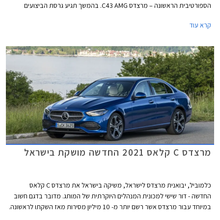
הספורטיבית הראשונה – מרצדס C43 AMG. בהמשך תגיע גרסת הביצועים
מרצדס C63 AMG שתעמוד בראש ההיצע.
קרא עוד
מרצדס C קלאס 2021 החדשה מושקת בישראל
כלמוביל, יבואנית מרצדס לישראל, משיקה בישראל את מרצדס C קלאס
החדשה - דור שישי למכונית המנהלים היוקרתית של המותג. מדובר בדגם חשוב
במיוחד עבור מרצדס אשר רשם יותר מ- 10 מיליון מסירות מאז השקתו לראשונה.
הדור היוצא לבדו אחראי על כ- 2.5 מיליון מסירות.