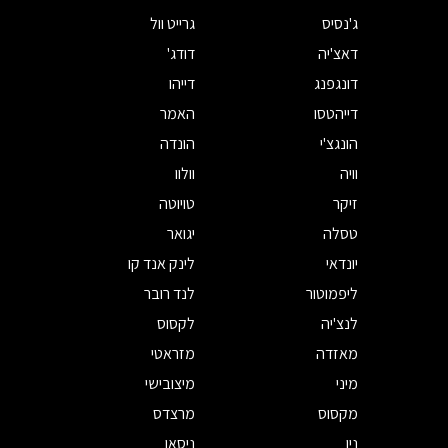
ג'נסיס
גרייט וול
דאצ'יה
דודג'
דונגפנג
דייהו
דייהטסו
האמר
הונגצ'י
הונדה
וויה
וולוו
זיקר
טויוטה
טסלה
יגואר
יונדאי
לינק אנד קו
ליפמוטור
לנד רובר
לנצ'יה
לקסוס
מאזדה
מזראטי
מיני
מיצובישי
מקסוס
מרצדס
ניו
ניסאן