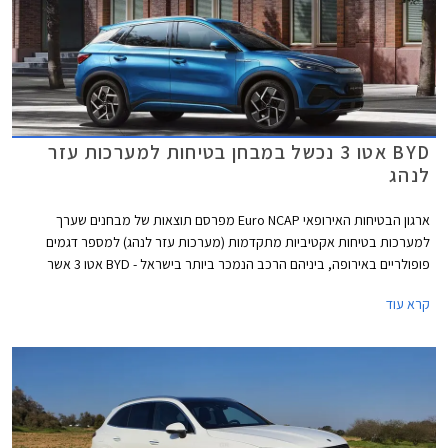
BYD אטו 3 נכשל במבחן בטיחות למערכות עזר
לנהג
ארגון הבטיחות האירופאי Euro NCAP מפרסם תוצאות של מבחנים שערך
למערכות בטיחות אקטיביות מתקדמות (מערכות עזר לנהג) למספר דגמים
פופולריים באירופה, ביניהם הרכב הנמכר ביותר בישראל - BYD אטו 3 אשר
נכשל במבחנים אלו עם ציון של 0 מתוך 4. למעשה מומחי הבטיחות של הארגון
קרא עוד
ממליצים שלא להשתמש במערכות הבטיחות האקטיביות של BYD אטו 3
בכבישים בין-עירוניים.