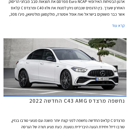
ארגון הבטיחות האירופאי Euro NCAP מפרסם את תוצאות סבב מבחני הריסוק
האחרון שערך. בין הדגמים שנבחנו ניתן למנות את וולוו C40 ומרצדס C קלאס
אשר כבר משווקים בישראל ואת אופל אסטרה, פולקסווגן מולטיוואן, פיג'ו 308,
וקיה EV6 אשר שיווקם יחל השנה בישראל.
קרא עוד
נחשפה מרצדס C43 AMG החדשה 2022
מרצדס C קלאס החדשה נחשפה לפני קצת יותר משנה עם מנועי טורבו בנזין,
טורבו דיזל ויחידת הנעה היברידית נטענת. כעת מגיע תורה של הגרסה