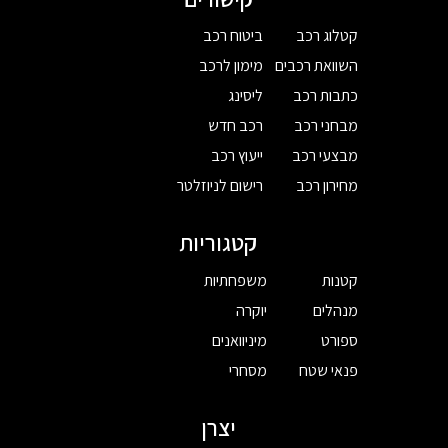
קטלוג רכב
ביטוח רכב
השוואת רכבים
מימון לרכב
כתבות רכב
ליסינג
מבחני רכב
רכב חדש
מבצעי רכב
ייעוץ רכב
מחירון רכב
רישום לניוזלטר
קטגוריות
קטנות
משפחתיות
מנהלים
יוקרה
ספורט
מיניוואנים
פנאי שטח
מסחרי
יצרן