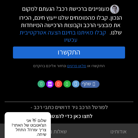
מעוניינים ברכישת רכב? הגעתם למקום
הנכון. קבלו מהמומחים שלנו ייעוץ חינם, הכירו
את מבצעי הרכב וקבוצות הרכישה המיוחדות
שלנו.
קבלו מאיתנו בחינם הצעה אטרקטיבית
עכשיו
התקשרו
התקשרו או
מלאו פרטים
ונחזור אליכם בהקדם
שתף
לפורטל הרכב גיר דרושים כתבי רכב -
לחצו כאן כדי להצטרף
שלום 👋 אני
הצ'אטבוט של האתר!
צריך עזרה? התחל
אודותינו
שאלות נפוצות
שיחה.