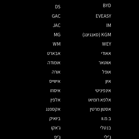
BYD
DS
GAC
EVEASY
JAC
IM
KGM (סאנגיונג)
MG
WM
WEY
אאודי
אבארט
אווטאר
אומודה
אופל
אורה
איון
אייווייס
אינפיניטי
איסוזו
אלפא רומיאו
אלפין
אסטון מרטין
אקספנג
ב.מ.וו
ביואיק
בנטלי
ג'אקו
ג'ילי
ג'יפ