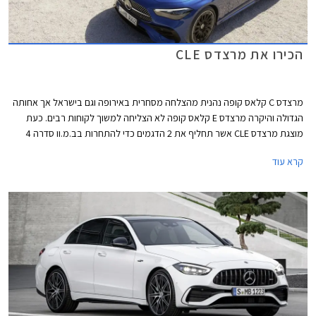
הכירו את מרצדס CLE
מרצדס C קלאס קופה נהנית מהצלחה מסחרית באירופה וגם בישראל אך אחותה
הגדולה והיקרה מרצדס E קלאס קופה לא הצליחה למשוך לקוחות רבים. כעת
מוצגת מרצדס CLE אשר תחליף את 2 הדגמים כדי להתחרות בב.מ.וו סדרה 4
ואאודי A5. מרצדס CLE תגיע במרכב קופה וקבריולט, השיווק בישראל יחל
קרא עוד
ברבעון הראשון של 2024.