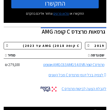
התקשרו
התקשרו או
מלאו פרטים
ונחזור אליכם בהקדם
גרסאות
מרצדס C קופה AMG
שם גרסה
מחיר
מרצדס C קופה AMG C63 AMG S 4.0 V8 אוטומט
279,100 ₪
לצפיה בכל דגמי מרצדס C מכל השנים
לקבלת הצעה לביטוח מרצדס C