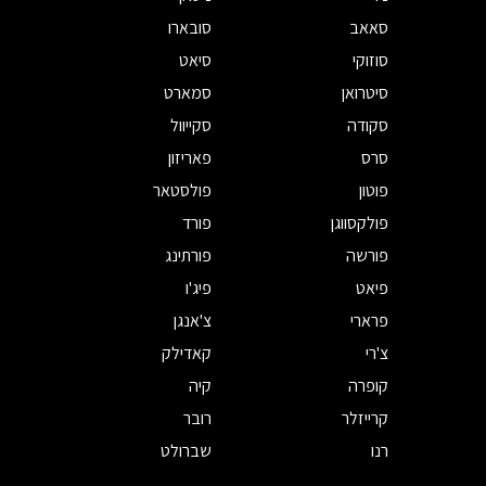
סאאב
סובארו
סוזוקי
סיאט
סיטרואן
סמארט
סקודה
סקייוול
סרס
פאריזון
פוטון
פולסטאר
פולקסווגן
פורד
פורשה
פורתינג
פיאט
פיג'ו
פרארי
צ'אנגן
צ'רי
קאדילק
קופרה
קיה
קרייזלר
רובר
רנו
שברולט