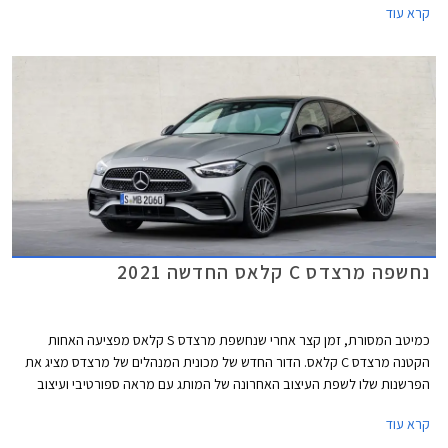
קרא עוד
נחשפה מרצדס C קלאס החדשה 2021
כמיטב המסורת, זמן קצר אחרי שנחשפת מרצדס S קלאס מפציעה האחות
הקטנה מרצדס C קלאס. הדור החדש של מכונית המנהלים של מרצדס מציג את
הפרשנות שלו לשפת העיצוב האחרונה של המותג עם מראה ספורטיבי ועיצוב
שניתן להגדיר כמרצדס S קלאס מוקטנת. החזית כוחנית ושופעת כונסי אוויר.
קרא עוד
עיצוב הדופן נקי עם קו מותניים מעודן ובתחתית הדלתות חגורה בולטת המעניקה